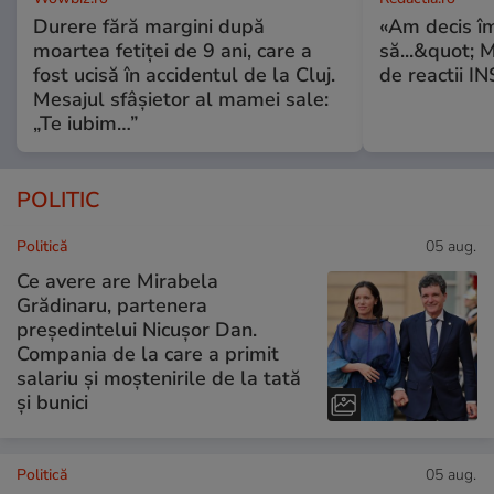
Durere fără margini după
«Am decis î
moartea fetiței de 9 ani, care a
să...&quot; 
fost ucisă în accidentul de la Cluj.
de reactii 
Mesajul sfâșietor al mamei sale:
„Te iubim…”
POLITIC
Politică
05 aug.
Ce avere are Mirabela
Grădinaru, partenera
președintelui Nicușor Dan.
Compania de la care a primit
salariu și moștenirile de la tată
și bunici
Politică
05 aug.