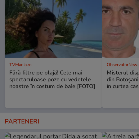
TVMania.ro
ObservatorNews
Fără filtre pe plajă! Cele mai
Misterul disp
spectaculoase poze cu vedetele
din Botoșani:
noastre în costum de baie [FOTO]
în curtea cas
PARTENERI