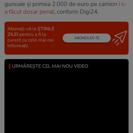
gunoaie și primea 2.000 de euro pe camion
i s-
a făcut dosar penal
, conform Digi24.
Abonați-vă la
ȘTIRILE
ZILEI
pentru a fi la
ABONEAZĂ-TE
curent cu cele mai noi
informații.
URMĂREȘTE CEL MAI NOU VIDEO