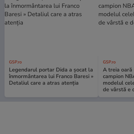
GSP.ro
GSP.ro
Legendarul portar Dida a șocat la
A treia oară
înmormântarea lui Franco Baresi »
campion NBA
Detaliul care a atras atenția
modelul cele
de vârstă e 