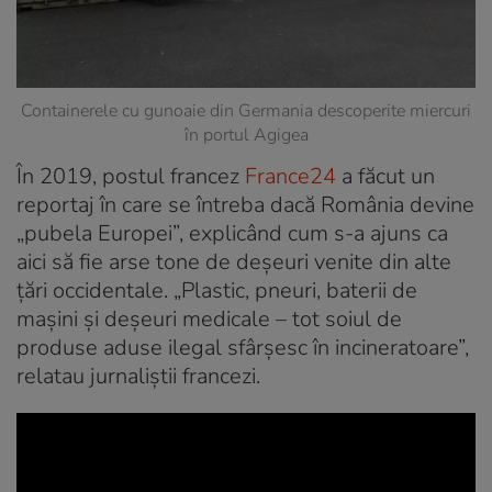
Containerele cu gunoaie din Germania descoperite miercuri
în portul Agigea
În 2019, postul francez
France24
a făcut un
reportaj în care se întreba dacă România devine
„pubela Europei”, explicând cum s-a ajuns ca
aici să fie arse tone de deșeuri venite din alte
țări occidentale. „Plastic, pneuri, baterii de
mașini și deșeuri medicale – tot soiul de
produse aduse ilegal sfârșesc în incineratoare”,
relatau jurnaliștii francezi.