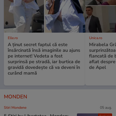
Elle.ro
Unica.ro
A ținut secret faptul că este
Mirabela Gră
însărcinată însă imaginile au ajuns
surprinzătoar
pe internet! Vedeta a fost
flancată de 
surprinsă pe stradă, iar burtica de
aflat despre
gravidă dovedește că va deveni în
de Apel
curând mamă
MONDEN
Stiri Mondene
05 aug.
5 Știri by Libertatea- Monden: