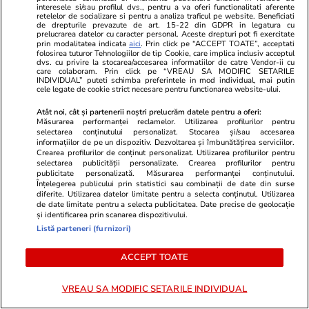
interesele si/sau profilul dvs., pentru a va oferi functionalitati aferente
ZiaruldeIasi.ro
Fanatik.ro
retelelor de socializare si pentru a analiza traficul pe website. Beneficiati
de drepturile prevazute de art. 15-22 din GDPR in legatura cu
Motivul interesant pentru care o
Catastrofă p
prelucrarea datelor cu caracter personal. Aceste drepturi pot fi exercitate
elevă din rural cu o medie de top
fotbalist a m
prin modalitatea indicata
aici
. Prin click pe “ACCEPT TOATE”, acceptati
folosirea tuturor Tehnologiilor de tip Cookie, care implica inclusiv acceptul
la Evaluarea Națională a ales un
lovit de fulg
dvs. cu privire la stocarea/accesarea informatiilor de catre Vendor-ii cu
liceu tehnologic. „Este o
care colaboram. Prin click pe “VREAU SA MODIFIC SETARILE
INDIVIDUAL” puteti schimba preferintele in mod individual, mai putin
nebuloasă și pentru noi”
cele legate de cookie strict necesare pentru functionarea website-ului.
Atât noi, cât și partenerii noștri prelucrăm datele pentru a oferi:
Măsurarea performanței reclamelor. Utilizarea profilurilor pentru
selectarea conținutului personalizat. Stocarea și/sau accesarea
informațiilor de pe un dispozitiv. Dezvoltarea și îmbunătățirea serviciilor.
ULTIMELE ȘTIRI
Crearea profilurilor de conținut personalizat. Utilizarea profilurilor pentru
selectarea publicității personalizate. Crearea profilurilor pentru
publicitate personalizată. Măsurarea performanței conținutului.
Știri România
05 aug.
Înțelegerea publicului prin statistici sau combinații de date din surse
diferite. Utilizarea datelor limitate pentru a selecta conținutul. Utilizarea
Vremea de mâine, 6 august 2026. Șapte
de date limitate pentru a selecta publicitatea. Date precise de geolocație
și identificarea prin scanarea dispozitivului.
județe, sub cod roșu de caniculă și alte 31, sub
Listă parteneri (furnizori)
cod galben de vijelii și ploi torențiale
ACCEPT TOATE
Vacanțe și Cultură
05 aug.
VREAU SA MODIFIC SETARILE INDIVIDUAL
Plajele de la Marea Adriatică, acoperite de