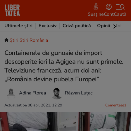
Susține
Cont
Caută
Ultimele știri
Exclusiv
Criză politică
Opinii
Intervi
|
Ştiri
|
Știri România
Containerele de gunoaie de import
descoperite ieri la Agigea nu sunt primele.
Televiziune franceză, acum doi ani:
„România devine pubela Europei”
Adina Florea
Răzvan Luțac
Actualizat pe 08 apr. 2021, 12:29
Comentează