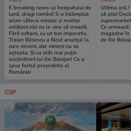
Viva.ro
Unica.ro
E breaking news-ul începutului de
Ultima oră / 
lună, dragi români! S-a întâmplat
să știe! Deci
acum câteva minute și multor
supermarketu
cetățeni nici nu le vine să creadă.
Ce urmează s
Fără ezitare, cu un ton imperativ,
magazine în 
Traian Băsescu a făcut anunțul la
de Ilie Boloj
care nimeni, dar nimeni nu se
aștepta. Și cu atât mai puțin
susținătorii lui Ilie Bolojan! Ce a
spus fostul președinte al
României
GSP