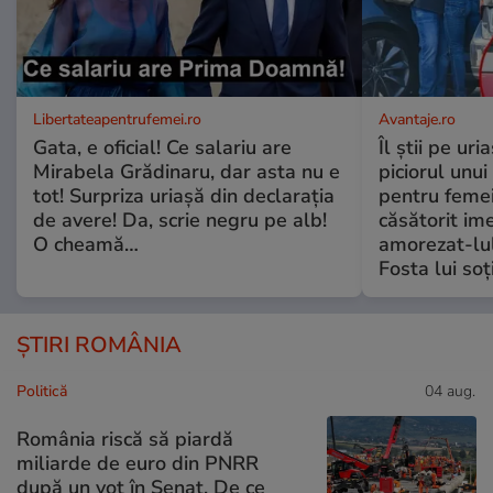
Libertateapentrufemei.ro
Avantaje.ro
Gata, e oficial! Ce salariu are
Îl știi pe ur
Mirabela Grădinaru, dar asta nu e
piciorul unui
tot! Surpriza uriașă din declarația
pentru femei
de avere! Da, scrie negru pe alb!
căsătorit ime
O cheamă…
amorezat-lul
Fosta lui soț
ȘTIRI ROMÂNIA
Politică
04 aug.
România riscă să piardă
miliarde de euro din PNRR
după un vot în Senat. De ce