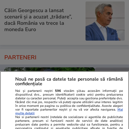
Călin Georgescu a lansat
scenarii și a acuzat „trădare”,
dacă România va trece la
moneda Euro
PARTENERI
Nouă ne pasă ca datele tale personale să rămână
confidențiale
Noi și partenerii noștri
596
stocăm și/sau accesăm informații pe
dispozitivul dvs., precum identificatorii cookie unici pentru prelucrarea
datelor cu caracter personal. Puteți accepta sau gestiona preferințele dvs.
făcând clic mai jos, respectiv vă puteți opune utilizării unui interes legitim
în orice moment pe pagina cu politica de confidențialitate. Aceste alegeri
vor fi raportate partenerilor noștri și nu vă vor afecta navigarea.
Mai
multe detalii
Noi si partenerii nostri (retelele de socializare si agentiile de publicitate
partenere, precum si furnizorii nostri de servicii de date analitice)
prelucram date pentru a permite website-ului sa functioneze, pentru a
personaliza continutul si anunturile publicitare afisate in functie de