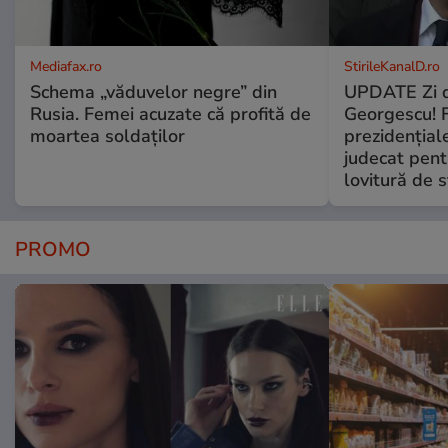
Mediafax.ro
StirileKanalD.ro
Schema „văduvelor negre” din
UPDATE Zi d
Rusia. Femei acuzate că profită de
Georgescu! F
moartea soldaților
prezidențiale
judecat pent
lovitură de s
PROMO