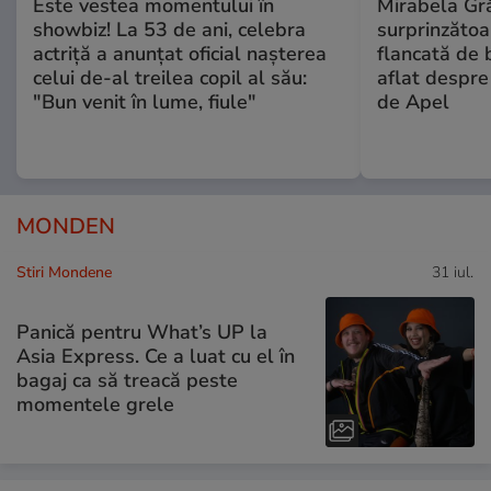
Este vestea momentului în
Mirabela Gră
showbiz! La 53 de ani, celebra
surprinzătoar
actriță a anunțat oficial nașterea
flancată de 
celui de-al treilea copil al său:
aflat despre
"Bun venit în lume, fiule"
de Apel
MONDEN
Stiri Mondene
31 iul.
Panică pentru What’s UP la
Asia Express. Ce a luat cu el în
bagaj ca să treacă peste
momentele grele