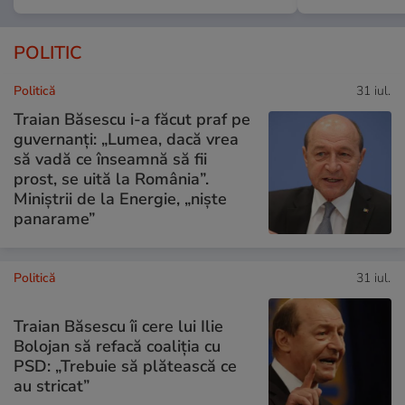
POLITIC
Politică
31 iul.
Traian Băsescu i-a făcut praf pe
guvernanți: „Lumea, dacă vrea
să vadă ce înseamnă să fii
prost, se uită la România”.
Miniștrii de la Energie, „niște
panarame”
Politică
31 iul.
Traian Băsescu îi cere lui Ilie
Bolojan să refacă coaliția cu
PSD: „Trebuie să plătească ce
au stricat”