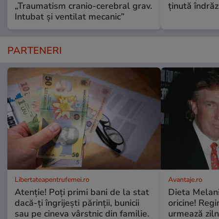
„Traumatism cranio-cerebral grav.
ținută îndră
Intubat și ventilat mecanic”
PARTENERI
Libertateapentrufemei.ro
Avantaje.ro
Atenție! Poți primi bani de la stat
Dieta Melan
dacă-ți îngrijești părinții, bunicii
oricine! Regi
sau pe cineva vârstnic din familie.
urmează zilni