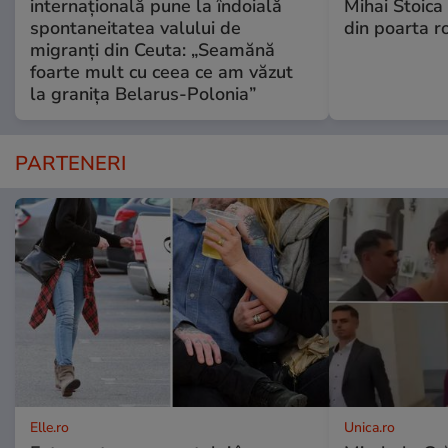
internațională pune la îndoială
Mihai Stoica 
spontaneitatea valului de
din poarta r
migranți din Ceuta: „Seamănă
foarte mult cu ceea ce am văzut
la granița Belarus-Polonia”
PARTENERI
Elle.ro
Unica.ro