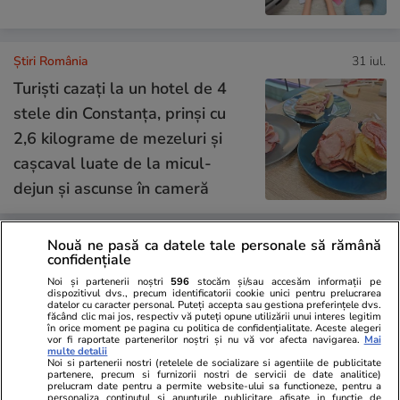
Știri România
31 iul.
Turiști cazați la un hotel de 4
stele din Constanța, prinși cu
2,6 kilograme de mezeluri și
cașcaval luate de la micul-
dejun și ascunse în cameră
Nouă ne pasă ca datele tale personale să rămână
Știri România
31 iul.
confidențiale
Ilie Bolojan cere companiilor și
Noi și partenerii noștri
596
stocăm și/sau accesăm informații pe
dispozitivul dvs., precum identificatorii cookie unici pentru prelucrarea
autorităților publice să
datelor cu caracter personal. Puteți accepta sau gestiona preferințele dvs.
făcând clic mai jos, respectiv vă puteți opune utilizării unui interes legitim
economisească energie pe
în orice moment pe pagina cu politica de confidențialitate. Aceste alegeri
vor fi raportate partenerilor noștri și nu vă vor afecta navigarea.
Mai
timpul stării de alertă: „Fiecare
multe detalii
Noi si partenerii nostri (retelele de socializare si agentiile de publicitate
MW este important”
partenere, precum si furnizorii nostri de servicii de date analitice)
prelucram date pentru a permite website-ului sa functioneze, pentru a
personaliza continutul si anunturile publicitare afisate in functie de