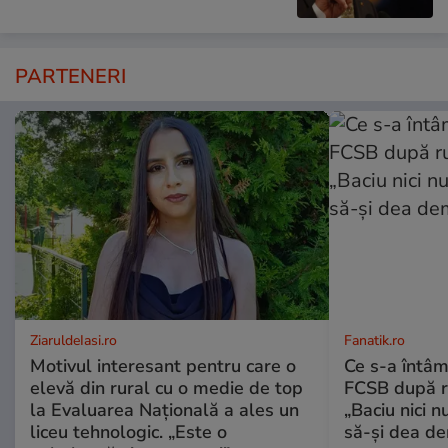
PARTENERI
ZiaruldeIasi.ro
Fanatik.ro
Motivul interesant pentru care o
Ce s-a întâm
elevă din rural cu o medie de top
FCSB după r
la Evaluarea Națională a ales un
„Baciu nici n
liceu tehnologic. „Este o
să-și dea dem