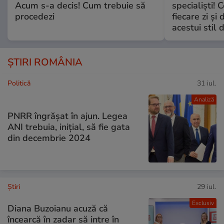
Acum s-a decis! Cum trebuie să
specialiști! 
procedezi
fiecare zi și 
acestui stil 
ȘTIRI ROMÂNIA
Politică
31 iul.
Analiză
PNRR îngrășat în ajun. Legea
ANI trebuia, inițial, să fie gata
din decembrie 2024
Ştiri
29 iul.
Exclusiv
Diana Buzoianu acuză că
încearcă în zadar să intre în