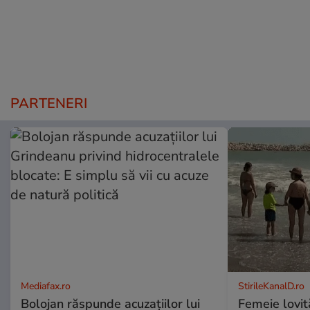
PARTENERI
Mediafax.ro
StirileKanalD.ro
Bolojan răspunde acuzațiilor lui
Femeie lovit