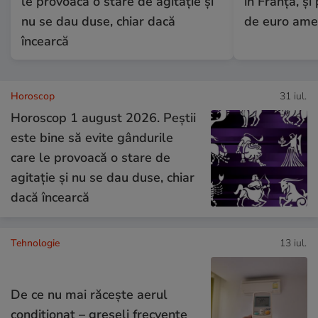
le provoacă o stare de agitație și
în Franța, și
nu se dau duse, chiar dacă
de euro am
încearcă
Horoscop
31 iul.
Horoscop 1 august 2026. Peștii
este bine să evite gândurile
care le provoacă o stare de
agitație și nu se dau duse, chiar
dacă încearcă
Tehnologie
13 iul.
De ce nu mai răcește aerul
condiționat – greșeli frecvente