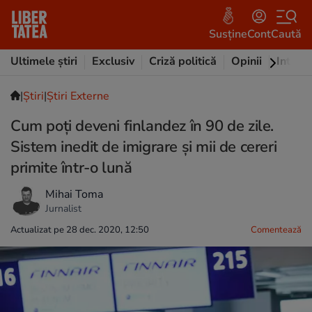
Susține
Cont
Caută
Ultimele știri
Exclusiv
Criză politică
Opinii
Intervi
|
Ştiri
|
Știri Externe
Cum poți deveni finlandez în 90 de zile.
Sistem inedit de imigrare și mii de cereri
primite într-o lună
Mihai Toma
Jurnalist
Actualizat pe 28 dec. 2020, 12:50
Comentează