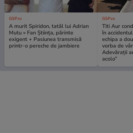
GSP.ro
GSP.ro
A murit Spiridon, tatăl lui Adrian
Titi Aur con
Mutu » Fan Știința, părinte
în accidentul
exigent + Pasiunea transmisă
echipa a dou
printr-o pereche de jambiere
vorba de vâr
Adevărații a
acolo”