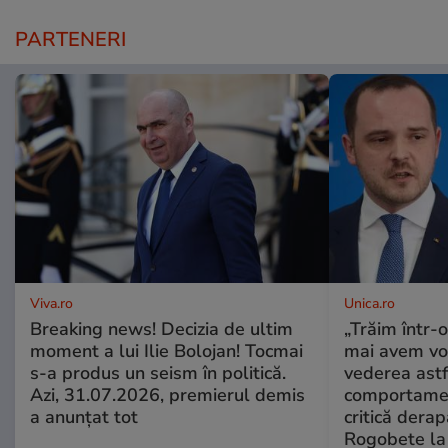
PARTENERI
Viva.ro
Unica.ro
Breaking news! Decizia de ultim
„Trăim într-
moment a lui Ilie Bolojan! Tocmai
mai avem vo
s-a produs un seism în politică.
vederea astf
Azi, 31.07.2026, premierul demis
comportamen
a anunțat tot
critică derap
Rogobete la