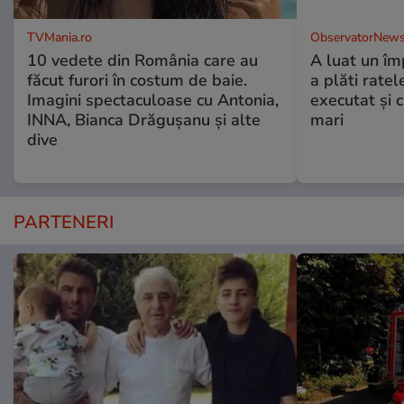
TVMania.ro
ObservatorNews
10 vedete din România care au
A luat un îm
făcut furori în costum de baie.
a plăti ratel
Imagini spectaculoase cu Antonia,
executat şi c
INNA, Bianca Drăgușanu și alte
mari
dive
PARTENERI