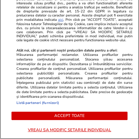
interesele si/sau profilul dvs., pentru a va oferi functionalitati aferente
retelelor de socializare si pentru a analiza traficul pe website. Beneficiati
Știri România
31 iul.
de drepturile prevazute de art. 15-22 din GDPR in legatura cu
prelucrarea datelor cu caracter personal. Aceste drepturi pot fi exercitate
prin modalitatea indicata
aici
. Prin click pe “ACCEPT TOATE”, acceptati
Guvernul a alocat 7 milioane de
folosirea tuturor Tehnologiilor de tip Cookie, care implica inclusiv acceptul
dvs. cu privire la stocarea/accesarea informatiilor de catre Vendor-ii cu
lei din fondul de rezervă pentru
care colaboram. Prin click pe “VREAU SA MODIFIC SETARILE
INDIVIDUAL” puteti schimba preferintele in mod individual, mai putin
cele legate de cookie strict necesare pentru functionarea website-ului.
intervenții de urgență pe
Dunăre
Atât noi, cât și partenerii noștri prelucrăm datele pentru a oferi:
Măsurarea performanței reclamelor. Utilizarea profilurilor pentru
selectarea conținutului personalizat. Stocarea și/sau accesarea
informațiilor de pe un dispozitiv. Dezvoltarea și îmbunătățirea serviciilor.
Crearea profilurilor de conținut personalizat. Utilizarea profilurilor pentru
selectarea publicității personalizate. Crearea profilurilor pentru
Știri România
31 iul.
publicitate personalizată. Măsurarea performanței conținutului.
Înțelegerea publicului prin statistici sau combinații de date din surse
diferite. Utilizarea datelor limitate pentru a selecta conținutul. Utilizarea
Alexandru Nazare, după
de date limitate pentru a selecta publicitatea. Date precise de geolocație
discuțiile cu Moody’s: România
și identificarea prin scanarea dispozitivului.
Listă parteneri (furnizori)
are argumente solide pentru
menținerea ratingului
ACCEPT TOATE
VREAU SA MODIFIC SETARILE INDIVIDUAL