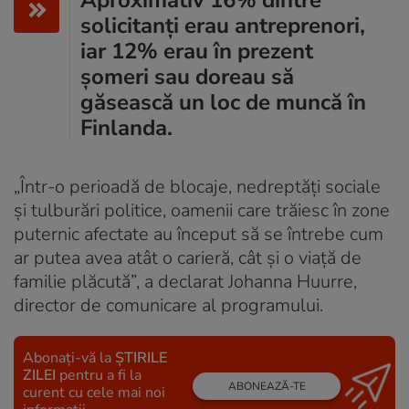
solicitanți erau antreprenori,
iar 12% erau în prezent
șomeri sau doreau să
găsească un loc de muncă în
Finlanda.
„Într-o perioadă de blocaje, nedreptăți sociale
și tulburări politice, oamenii care trăiesc în zone
puternic afectate au început să se întrebe cum
ar putea avea atât o carieră, cât și o viață de
familie plăcută”, a declarat Johanna Huurre,
director de comunicare al programului.
Abonați-vă la
ȘTIRILE
ZILEI
pentru a fi la
ABONEAZĂ-TE
curent cu cele mai noi