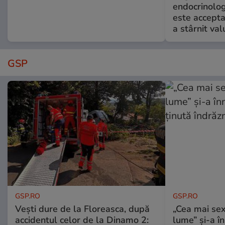
endocrinolog
este accepta
a stârnit valu
GSP
GSP.RO
GSP.RO
Vești dure de la Floreasca, după
„Cea mai sex
accidentul celor de la Dinamo 2:
lume” și-a în