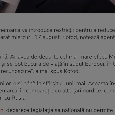
emarca va introduce restricții pentru a reduc
eclarat miercuri, 17 august, Kofod, notează agenț
ună. Ar avea de departe cel mai mare efect. M
ă și se pot bucura de viață în sudul Europei, în 
 recunoscute”, a mai spus Kofod.
enilor ruși până la sfârșitul lunii mai. Aceasta 
nemarca, în comparație cu alte țări nordice, cum 
m cu Rusia.
an
, deoarece legislaţia sa naţională nu permite