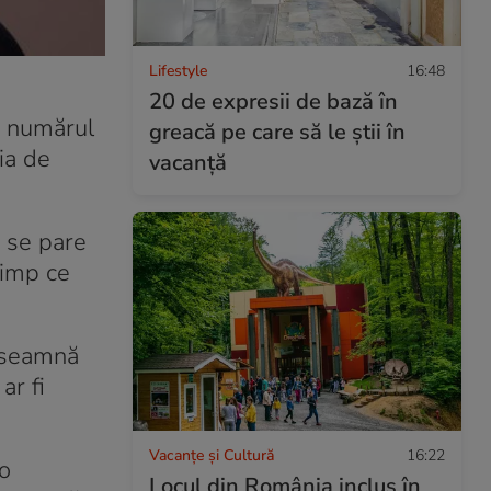
Lifestyle
16:48
20 de expresii de bază în
e numărul
greacă pe care să le știi în
ia de
vacanță
i se pare
timp ce
înseamnă
ar fi
Vacanțe și Cultură
16:22
 o
Locul din România inclus în