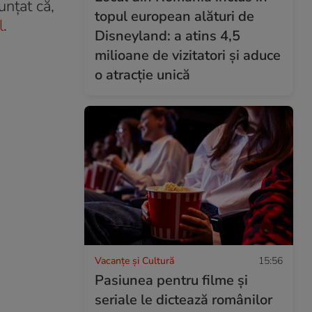
unțat că,
topul european alături de
l
.
Disneyland: a atins 4,5
milioane de vizitatori și aduce
o atracție unică
Vacanțe și Cultură
15:56
Pasiunea pentru filme și
seriale le dictează românilor