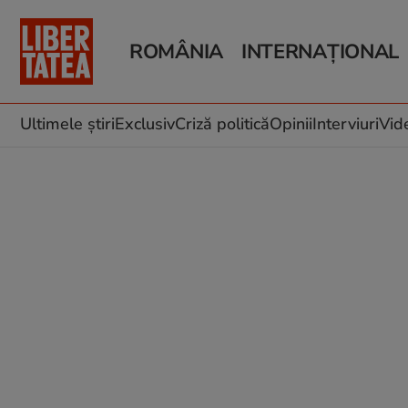
ROMÂNIA
INTERNAȚIONAL
Știri România
Știri Externe
Știri Locale
Război în Ucraina
Politică
Război în Iran
Ultimele știri
Exclusiv
Criză politică
Opinii
Interviuri
Vid
Investigații
Infrastructura
Educație