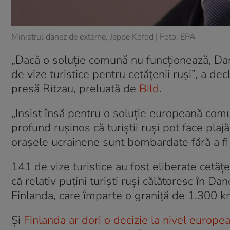
Ministrul danez de externe, Jeppe Kofod | Foto: EPA
„Dacă o soluție comună nu funcționează, Dan
de vize turistice pentru cetățenii ruși”, a d
presă Ritzau, preluată de
Bild
.
„Insist însă pentru o soluție europeană com
profund rușinos că turiștii ruși pot face plaj
orașele ucrainene sunt bombardate fără a fi
141 de vize turistice au fost eliberate cetăț
că relativ puțini turişti ruși călătoresc în Da
Finlanda, care împarte o graniță de 1.300 k
Şi
Finlanda ar dori o decizie la nivel europe