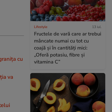
Lifestyle
13 iul.
Fructele de vară care ar trebui
mâncate numai cu tot cu
coajă și în cantități mici:
„Oferă potasiu, fibre și
granița cu
vitamina C”
ția va
telui