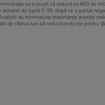
dministraţia sa a reuşit să reducă cu 600 de mi
de avioane de luptă F-35, după ce a purtat nego
naliştii au minimalizat importanţa acestor redu
ă de câteva luni să reducă preţurile pentru ţă