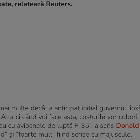
sate, relatează Reuters.
mai multe decât a anticipat iniţial guvernul, în
 Atunci când voi face asta, costurile vor cobor
u cu avioanele de luptă F-35”, a scris
Donald
d” și “foarte mult” fiind scrise cu majuscule.