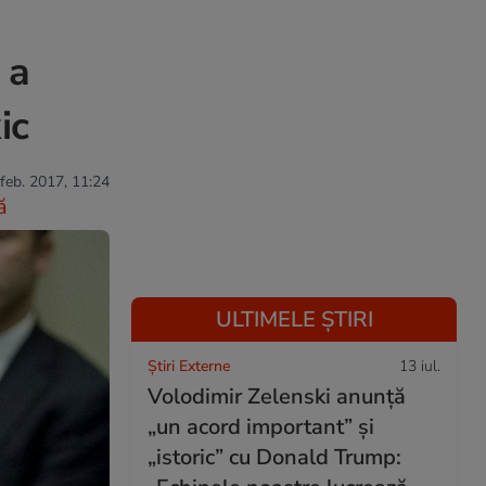
 a
ic
 feb. 2017, 11:24
ă
ULTIMELE ȘTIRI
Știri Externe
13 iul.
Volodimir Zelenski anunță
„un acord important” și
„istoric” cu Donald Trump: