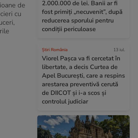
2.000.000 de lei. Banii ar fi
lioane de
fost primiți „necuvenit”, după
cieri cu
reducerea sporului pentru
ceri,
condiții periculoase
rile
Știri România
13 iul.
Viorel Pașca va fi cercetat în
libertate, a decis Curtea de
Apel București, care a respins
arestarea preventivă cerută
de DIICOT și i-a scos și
controlul judiciar