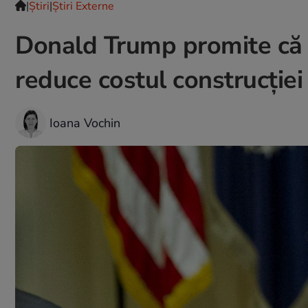
|
Ştiri
|
Știri Externe
Donald Trump promite că 
reduce costul construcției
Ioana Vochin