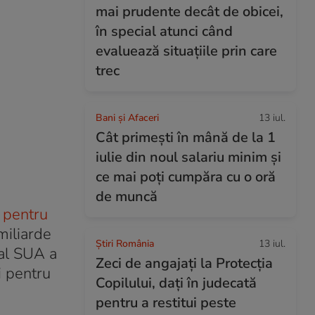
mai prudente decât de obicei,
în special atunci când
evaluează situațiile prin care
trec
Bani și Afaceri
13 iul.
Cât primești în mână de la 1
iulie din noul salariu minim și
ce mai poți cumpăra cu o oră
de muncă
 pentru
miliarde
Știri România
13 iul.
 al SUA a
Zeci de angajați la Protecția
i pentru
Copilului, dați în judecată
pentru a restitui peste