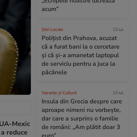
„Echipele noastre lucrează
acum”
Știri Locale
13 iul.
Polițist din Prahova, acuzat
că a furat bani la o cercetare
și că și-a amanetat laptopul
de serviciu pentru a juca la
păcănele
Vacanțe și Cultură
13 iul.
Insula din Grecia despre care
aproape nimeni nu vorbește,
dar care a surprins o familie
 SUA-Mexic
de români: „Am plătit doar 3
u a reduce
euro”