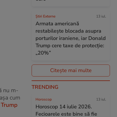
Știri Externe
13 iul.
Armata americană
restabilește blocada asupra
porturilor iraniene, iar Donald
Trump cere taxe de protecție:
„20%”
Citește mai multe
TRENDING
să nu m-
î aşa cum
Horoscop
13 iul.
 Trump
Horoscop 14 iulie 2026.
Fecioarele este bine să fie