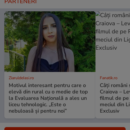
PARTENERI
ZiaruldeIasi.ro
Fanatik.ro
Motivul interesant pentru care o
Câți români 
elevă din rural cu o medie de top
Craiova – Lev
la Evaluarea Națională a ales un
filmul de pe
liceu tehnologic. „Este o
meciul din L
nebuloasă și pentru noi”
Exclusiv