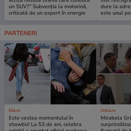
acciză redusă cineva care conduce
fost retrogra
un SUV?” Subvenția la motorină,
dure la adre
criticată de un expert în energie
este unul pol
PARTENERI
Elle.ro
Unica.ro
Este vestea momentului în
Mirabela Gră
showbiz! La 53 de ani, celebra
surprinzătoar
actriță a anunțat oficial nașterea
flancată de 