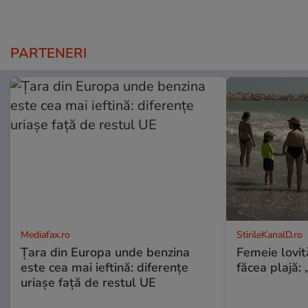
PARTENERI
Mediafax.ro
StirileKanalD.ro
Țara din Europa unde benzina
Femeie lovit
este cea mai ieftină: diferențe
făcea plajă: „
uriașe față de restul UE