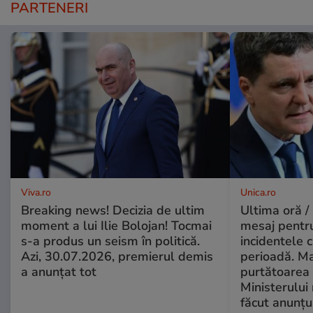
PARTENERI
Viva.ro
Unica.ro
Breaking news! Decizia de ultim
Ultima oră /
moment a lui Ilie Bolojan! Tocmai
mesaj pentr
s-a produs un seism în politică.
incidentele 
Azi, 30.07.2026, premierul demis
perioadă. Ma
a anunțat tot
purtătoarea 
Ministerului
făcut anunțu