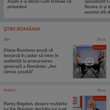
Acum s-a decis! Cum trebuie să
specialiști! 
procedezi
fiecare zi și 
acestui stil 
ȘTIRI ROMÂNIA
Ştiri
29 iul.
Exclusiv
Diana Buzoianu acuză că
încearcă în zadar să intre în
audiență la procuroarea
generală a României: „Am
rămas șocată!”
Politică
29 iul.
Exclusiv
Rareș Bogdan, despre mutările
lui Ilie Bolojan: deciziile lui sunt