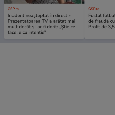
GSP.ro
GSP.ro
Incident neașteptat în direct »
Fostul fotba
Prezentatoarea TV a arătat mai
de fraudă cu 
mult decât și-ar fi dorit: „Știe ce
Profit de 3,
face, e cu intenție”