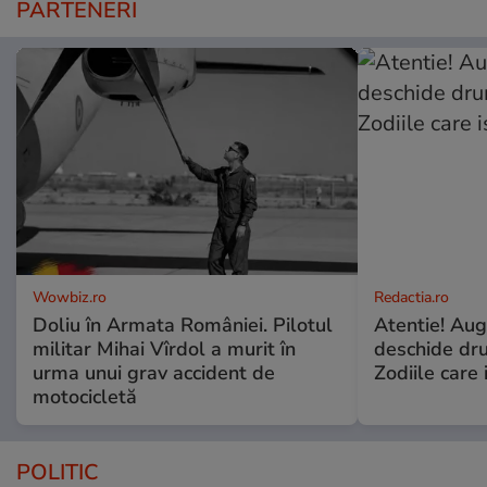
PARTENERI
Wowbiz.ro
Redactia.ro
Doliu în Armata României. Pilotul
Atentie! Augu
militar Mihai Vîrdol a murit în
deschide dr
urma unui grav accident de
Zodiile care 
motocicletă
POLITIC