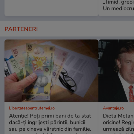
„Timid, greoi
Un mediocru
PARTENERI
Libertateapentrufemei.ro
Avantaje.ro
Atenție! Poți primi bani de la stat
Dieta Melan
dacă-ți îngrijești părinții, bunicii
oricine! Regi
sau pe cineva vârstnic din familie.
urmează zilni