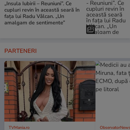
„Insula Iubirii – Reuniuni”. Ce
cupluri revin în această seară în
fața lui Radu Vâlcan. „Un
amalgam de sentimente”
PARTENERI
TVMania.ro
ObservatorNews