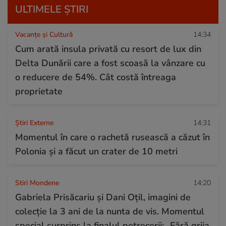
ULTIMELE ȘTIRI
Vacanțe și Cultură
14:34
Cum arată insula privată cu resort de lux din
Delta Dunării care a fost scoasă la vânzare cu
o reducere de 54%. Cât costă întreaga
proprietate
Știri Externe
14:31
Momentul în care o rachetă rusească a căzut în
Polonia și a făcut un crater de 10 metri
Stiri Mondene
14:20
Gabriela Prisăcariu și Dani Oțil, imagini de
colecție la 3 ani de la nunta de vis. Momentul
special surprins la finalul petrecerii: „Fără grija