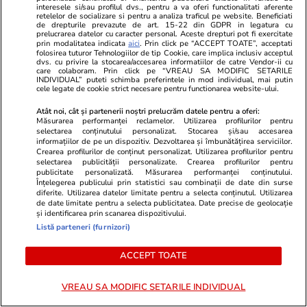
interesele si/sau profilul dvs., pentru a va oferi functionalitati aferente
retelelor de socializare si pentru a analiza traficul pe website. Beneficiati
de drepturile prevazute de art. 15-22 din GDPR in legatura cu
prelucrarea datelor cu caracter personal. Aceste drepturi pot fi exercitate
Lifestyle
15 iul.
prin modalitatea indicata
aici
. Prin click pe “ACCEPT TOATE”, acceptati
folosirea tuturor Tehnologiilor de tip Cookie, care implica inclusiv acceptul
dvs. cu privire la stocarea/accesarea informatiilor de catre Vendor-ii cu
care colaboram. Prin click pe “VREAU SA MODIFIC SETARILE
INDIVIDUAL” puteti schimba preferintele in mod individual, mai putin
cele legate de cookie strict necesare pentru functionarea website-ului.
Ce este colostrul și la ce ajută
Atât noi, cât și partenerii noștri prelucrăm datele pentru a oferi:
Măsurarea performanței reclamelor. Utilizarea profilurilor pentru
selectarea conținutului personalizat. Stocarea și/sau accesarea
informațiilor de pe un dispozitiv. Dezvoltarea și îmbunătățirea serviciilor.
Crearea profilurilor de conținut personalizat. Utilizarea profilurilor pentru
selectarea publicității personalizate. Crearea profilurilor pentru
publicitate personalizată. Măsurarea performanței conținutului.
Lifestyle
08 iul.
Înțelegerea publicului prin statistici sau combinații de date din surse
diferite. Utilizarea datelor limitate pentru a selecta conținutul. Utilizarea
de date limitate pentru a selecta publicitatea. Date precise de geolocație
și identificarea prin scanarea dispozitivului.
Listă parteneri (furnizori)
De ce gheața plutește pe apă
ACCEPT TOATE
VREAU SA MODIFIC SETARILE INDIVIDUAL