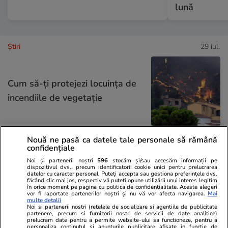
lună
Ştiri
29 iul.
Cum să-ți protejezi locuința de
incendiile de vegetație
Nouă ne pasă ca datele tale personale să rămână
confidențiale
Lifestyle
29 iul.
Noi și partenerii noștri
596
stocăm și/sau accesăm informații pe
dispozitivul dvs., precum identificatorii cookie unici pentru prelucrarea
datelor cu caracter personal. Puteți accepta sau gestiona preferințele dvs.
De ce să nu arunci semințele de
făcând clic mai jos, respectiv vă puteți opune utilizării unui interes legitim
în orice moment pe pagina cu politica de confidențialitate. Aceste alegeri
vor fi raportate partenerilor noștri și nu vă vor afecta navigarea.
Mai
la pepenele roșu – ce beneficii
multe detalii
Noi si partenerii nostri (retelele de socializare si agentiile de publicitate
au
partenere, precum si furnizorii nostri de servicii de date analitice)
prelucram date pentru a permite website-ului sa functioneze, pentru a
personaliza continutul si anunturile publicitare afisate in functie de