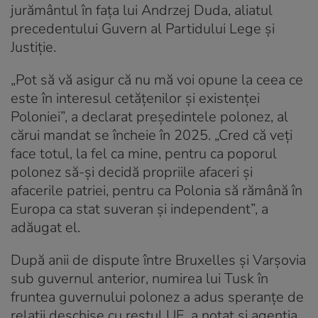
jurământul în faţa lui Andrzej Duda, aliatul
precedentului Guvern al Partidului Lege şi
Justiţie.
„Pot să vă asigur că nu mă voi opune la ceea ce
este în interesul cetăţenilor şi existenţei
Poloniei”, a declarat preşedintele polonez, al
cărui mandat se încheie în 2025. „Cred că veţi
face totul, la fel ca mine, pentru ca poporul
polonez să-şi decidă propriile afaceri şi
afacerile patriei, pentru ca Polonia să rămână în
Europa ca stat suveran şi independent”, a
adăugat el.
După anii de dispute între Bruxelles şi Varşovia
sub guvernul anterior, numirea lui Tusk în
fruntea guvernului polonez a adus speranţe de
relaţii deschise cu restul UE, a notat și agenția