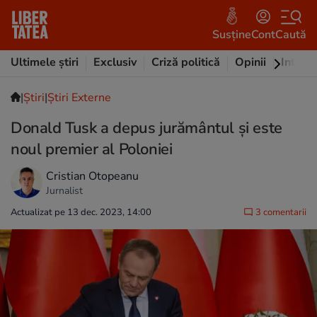
Susține
Cont
Caută
Ultimele știri
Exclusiv
Criză politică
Opinii
Intervi
|
Ştiri
|
Știri Externe
Donald Tusk a depus jurământul şi este
noul premier al Poloniei
Cristian Otopeanu
Jurnalist
Actualizat pe 13 dec. 2023, 14:00
3 comentarii