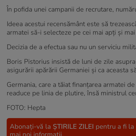
În pofida unei campanii de recrutare, numărul
Ideea acestui recensământ este să trezească u
armatei să-i selecteze pe cei mai apţi şi mai
Decizia de a efectua sau nu un serviciu milit
Boris Pistorius insistă de luni de zile asupr
asigurării apărării Germaniei şi ca aceasta s
Germania, care a tăiat finanţarea armatei de
readuce pe linia de plutire, însă ministrul c
FOTO: Hepta
Abonați-vă la
ȘTIRILE ZILEI
pentru a fi la
mai noi informații.