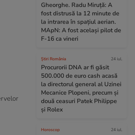
Gheorghe. Radu Miruță: A
fost distrusă la 12 minute de
la intrarea în spațiul aerian.
MApN: A fost același pilot de
F-16 ca vineri
Știri România
24 iul.
Procurorii DNA ar fi găsit
500.000 de euro cash acasă
la directorul general al Uzinei
Mecanice Plopeni, precum și
ervelor
două ceasuri Patek Philippe
și Rolex
Horoscop
24 iul.