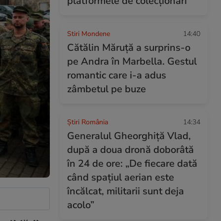
platformele de colecționari
Stiri Mondene
14:40
Cătălin Măruță a surprins-o
pe Andra în Marbella. Gestul
romantic care i-a adus
zâmbetul pe buze
Știri România
14:34
Generalul Gheorghiță Vlad,
după a doua dronă doborâtă
în 24 de ore: „De fiecare dată
când spațiul aerian este
încălcat, militarii sunt deja
acolo”