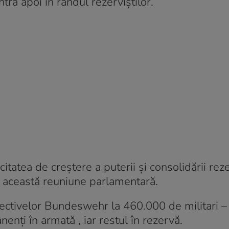
intră apoi în rândul rezerviştilor.
itatea de creştere a puterii şi consolidării rez
la această reuniune parlamentară.
ectivelor Bundeswehr la 460.000 de militari –
enţi în armată , iar restul în rezervă.