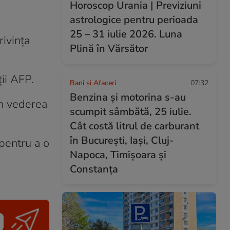
Horoscop Urania | Previziuni
astrologice pentru perioada
25 – 31 iulie 2026. Luna
rivinţa
Plină în Vărsător
ţii AFP.
Bani și Afaceri
07:32
Benzina și motorina s-au
în vederea
scumpit sâmbătă, 25 iulie.
Cât costă litrul de carburant
în București, Iași, Cluj-
pentru a o
Napoca, Timișoara și
Constanța