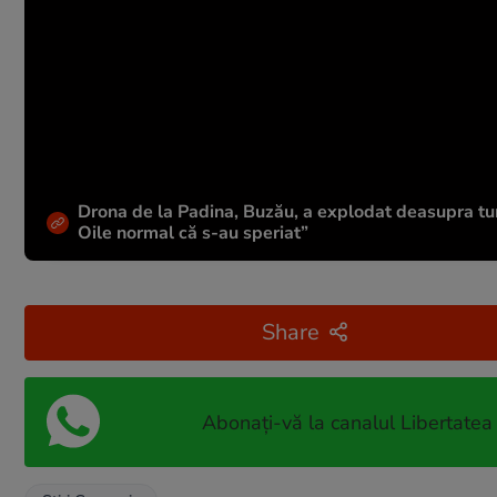
Drona de la Padina, Buzău, a explodat deasupra tu
Oile normal că s-au speriat”
Share
Abonați-vă la canalul Libertatea