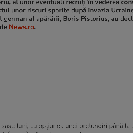
riu, al unor eventuali recruţi în vederea cons
l unor riscuri sporite după invazia Ucraine
l german al apărării, Boris Pistorius, au dec
 de
News.ro
.
se luni, cu opţiunea unei prelungiri până la 1