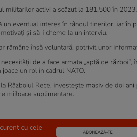
 militarilor activi a scăzut la 181.500 în 2023.
n eventual interes în rândul tinerilor, iar în p
 motivaţi şi să-i cheme la un interviu.
ar rămâne însă voluntară, potrivit unor informa
a necesităţii de a face armata „aptă de război”, 
ă joace un rol în cadrul NATO.
 la Războiul Rece, investeşte masiv de doi ani 
ere mijloace suplimentare.
 curent cu cele
ABONEAZĂ-TE