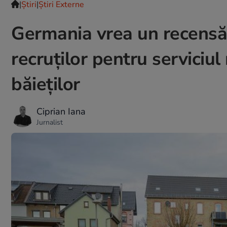
|
Ştiri
|
Știri Externe
Germania vrea un recensăm
recruţilor pentru serviciul 
băieţilor
Ciprian Iana
Jurnalist