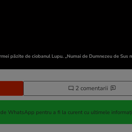
rmei păzite de ciobanul Lupu. „Numai de Dumnezeu de Sus mi
2 comentarii
 de WhatsApp pentru a fi la curent cu ultimele informați