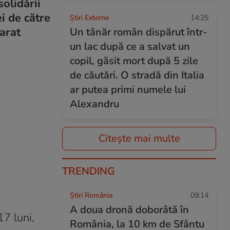
olidării
i de către
Știri Externe
14:25
larat
Un tânăr român dispărut într-
un lac după ce a salvat un
copil, găsit mort după 5 zile
de căutări. O stradă din Italia
ar putea primi numele lui
Alexandru
Citește mai multe
TRENDING
Știri România
09:14
A doua dronă doborâtă în
7 luni,
România, la 10 km de Sfântu