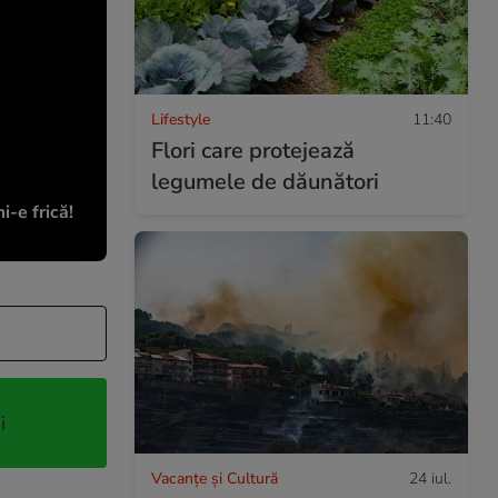
Lifestyle
11:40
Flori care protejează
legumele de dăunători
-e frică!
i
Vacanțe și Cultură
24 iul.