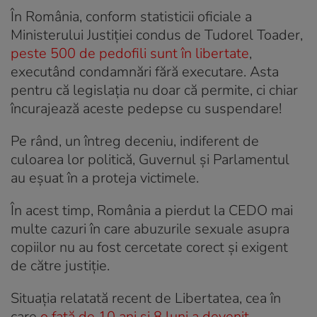
În România, conform statisticii oficiale a
Ministerului Justiției condus de Tudorel Toader,
peste 500 de pedofili sunt în libertate
,
executând condamnări fără executare. Asta
pentru că legislația nu doar că permite, ci chiar
încurajează aceste pedepse cu suspendare!
Pe rând, un întreg deceniu, indiferent de
culoarea lor politică, Guvernul și Parlamentul
au eșuat în a proteja victimele.
În acest timp, România a pierdut la CEDO mai
multe cazuri în care abuzurile sexuale asupra
copiilor nu au fost cercetate corect și exigent
de către justiție.
Situația relatată recent de Libertatea, cea în
care
o fată de 10 ani și 8 luni a devenit