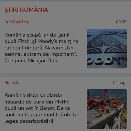
ȘTIRI ROMÂNIA
Știri România
08:37
România scapă iar de „junk”:
după Fitch, și Moody’s menține
ratingul de țară. Nazare: „Un
semnal extrem de important”.
Ce spune Nicușor Dan
Politică
04 aug.
România riscă să piardă
miliarde de euro din PNRR
după un vot în Senat. De ce
sunt contestate modificările la
legea decarbonizării