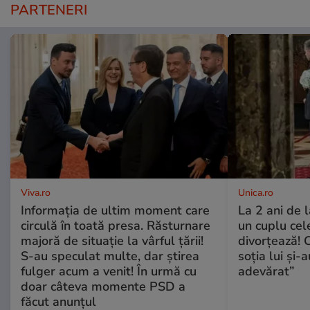
PARTENERI
Viva.ro
Unica.ro
Informația de ultim moment care
La 2 ani de 
circulă în toată presa. Răsturnare
un cuplu ce
majoră de situație la vârful țării!
divorțează! C
S-au speculat multe, dar știrea
soția lui și-
fulger acum a venit! În urmă cu
adevărat”
doar câteva momente PSD a
făcut anunțul