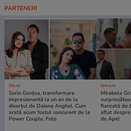
PARTENERI
Elle.ro
Unica.ro
Sorin Gonțea, transformare
Mirabela Gră
impresionantă la un an de la
surprinzătoar
divorțul de Daiana Anghel. Cum
flancată de 
arată acum fostul concurent de la
aflat despre
Power Couple. Foto
de Apel