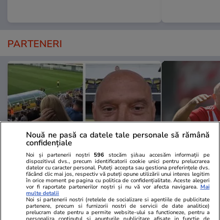
PARTENERI
Nouă ne pasă ca datele tale personale să rămână
confidențiale
Noi și partenerii noștri
596
stocăm și/sau accesăm informații pe
dispozitivul dvs., precum identificatorii cookie unici pentru prelucrarea
datelor cu caracter personal. Puteți accepta sau gestiona preferințele dvs.
GSP.ro
GSP.ro
făcând clic mai jos, respectiv vă puteți opune utilizării unui interes legitim
în orice moment pe pagina cu politica de confidențialitate. Aceste alegeri
Florin Prunea, dizgrațios pe
Laszlo Diosz
vor fi raportate partenerilor noștri și nu vă vor afecta navigarea.
Mai
multe detalii
stadion, ca delegat UEFA: „Vă
în cazul lui 
Noi si partenerii nostri (retelele de socializare si agentiile de publicitate
arăt ceva frumos. E ce trebuie,
curios că se
partenere, precum si furnizorii nostri de servicii de date analitice)
prelucram date pentru a permite website-ului sa functioneze, pentru a
fratello?”
acum”
personaliza continutul si anunturile publicitare afisate in functie de