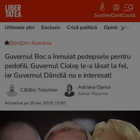
Susține
Cont
Caută
Ultimele știri
Exclusiv
Criză politică
Opinii
Intervi
|
Ştiri
|
Știri România
Guvernul Boc a înmuiat pedepsele pentru
pedofili, Guvernul Cioloș le-a lăsat la fel,
iar Guvernul Dăncilă nu e interesat!
Adriana Oprea
Cătălin Tolontan
Senior Reporter
Actualizat pe 28 ian. 2019, 15:50