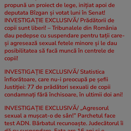
propună un proiect de lege, inițiat apoi de
deputata Bîzgan și votat luni în Senat!
INVESTIGAȚIE EXCLUSIVĂ/ Prădătorii de
copii sunt liberi! – Tribunalele din România
dau pedepse cu suspendare pentru tații care-
și agresează sexual fetele minore și le dau
posibilitatea să facă muncă în centrele de
copii!
INVESTIGAȚIE EXCLUSIVĂ/ Statistica
înfiorătoare, care nu-i preocupă pe șefii
Justiției: 77 de prădători sexuali de copii
condamnați fără închisoare, în ultimii doi ani!
INVESTIGAȚIE EXCLUSIVĂ/ „Agresorul
sexual a mușcat-o de sân!” Parchetul face
test ADN. Bărbatul recunoaște. Judecătorul îi
dă cu suspendare. Fata are 16 ani și e