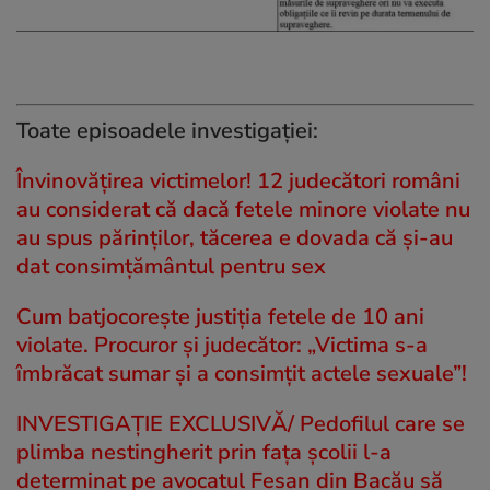
Toate episoadele investigaţiei:
Învinovățirea victimelor! 12 judecători români
au considerat că dacă fetele minore violate nu
au spus părinților, tăcerea e dovada că și-au
dat consimțământul pentru sex
Cum batjocorește justiția fetele de 10 ani
violate. Procuror și judecător: „Victima s-a
îmbrăcat sumar și a consimțit actele sexuale”!
INVESTIGAȚIE EXCLUSIVĂ/ Pedofilul care se
plimba nestingherit prin fața școlii l-a
determinat pe avocatul Fesan din Bacău să