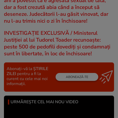
ani a povestit că e agresată sexual de tată,
dar a fost crezută abia când a început să
deseneze. Judecătorii l-au găsit vinovat, dar
nu l-au trimis nici o zi în închisoare!
INVESTIGAȚIE EXCLUSIVĂ / Ministerul
Justiției al lui Tudorel Toader recunoaște:
peste 500 de pedofili dovediți și condamnați
sunt în libertate, în loc de închisoare!
Abonați-vă la
ȘTIRILE
ZILEI
pentru a fi la
ABONEAZĂ-TE
curent cu cele mai noi
informații.
URMĂREȘTE CEL MAI NOU VIDEO