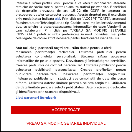
interesele si/sau profilul dvs., pentru a va oferi functionalitati aferente
retelelor de socializare si pentru a analiza traficul pe website. Beneficiati
de drepturile prevazute de art. 15-22 din GDPR in legatura cu
prelucrarea datelor cu caracter personal. Aceste drepturi pot fi exercitate
PARTENERI
prin modalitatea indicata
aici
. Prin click pe “ACCEPT TOATE”, acceptati
folosirea tuturor Tehnologiilor de tip Cookie, care implica inclusiv acceptul
dvs. cu privire la stocarea/accesarea informatiilor de catre Vendor-ii cu
care colaboram. Prin click pe “VREAU SA MODIFIC SETARILE
INDIVIDUAL” puteti schimba preferintele in mod individual, mai putin
cele legate de cookie strict necesare pentru functionarea website-ului.
Atât noi, cât și partenerii noștri prelucrăm datele pentru a oferi:
Măsurarea performanței reclamelor. Utilizarea profilurilor pentru
selectarea conținutului personalizat. Stocarea și/sau accesarea
informațiilor de pe un dispozitiv. Dezvoltarea și îmbunătățirea serviciilor.
Crearea profilurilor de conținut personalizat. Utilizarea profilurilor pentru
selectarea publicității personalizate. Crearea profilurilor pentru
publicitate personalizată. Măsurarea performanței conținutului.
Înțelegerea publicului prin statistici sau combinații de date din surse
diferite. Utilizarea datelor limitate pentru a selecta conținutul. Utilizarea
de date limitate pentru a selecta publicitatea. Date precise de geolocație
și identificarea prin scanarea dispozitivului.
Mediafax.ro
StirileKanalD.ro
Listă parteneri (furnizori)
Tânăr de 21 de ani, electrocutat
UPDATE Zi d
ACCEPT TOATE
după ce a pus mâna pe un stâlp
Georgescu! F
de iluminat din Constanța
prezidențiale
judecat pent
VREAU SA MODIFIC SETARILE INDIVIDUAL
lovitură de s