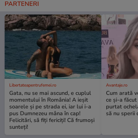
PARTENERI
Libertateapentrufemei.ro
Avantaje.ro
Gata, nu se mai ascund, e cuplul
Cum arată v
momentului în România! A ieșit
ce și-a făcut
soarele și pe strada ei, iar lui i-a
purtat ochel
pus Dumnezeu mâna în cap!
să nu sperii c
Felicitări, să fiți fericiți! Că frumoși
sunteți!