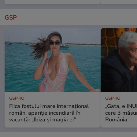
GSP
GSP.RO
GSP.RO
Fiica fostului mare internațional
„Gata, e IN
român, apariție incendiară în
cere 3 măsu
vacanță: „Ibiza și magia ei”
România