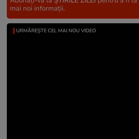
Abonați-vă la
ȘTIRILE ZILEI
pentru a fi la
mai noi informații.
URMĂREȘTE CEL MAI NOU VIDEO