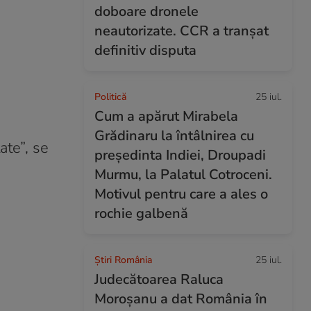
doboare dronele
neautorizate. CCR a tranșat
definitiv disputa
Politică
25 iul.
Cum a apărut Mirabela
Grădinaru la întâlnirea cu
ate”, se
președinta Indiei, Droupadi
Murmu, la Palatul Cotroceni.
Motivul pentru care a ales o
rochie galbenă
Știri România
25 iul.
Judecătoarea Raluca
Moroșanu a dat România în