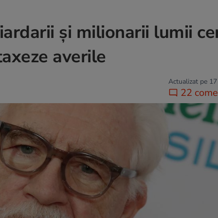
ardarii și milionarii lumii cer
taxeze averile
Actualizat pe 17
22 comen