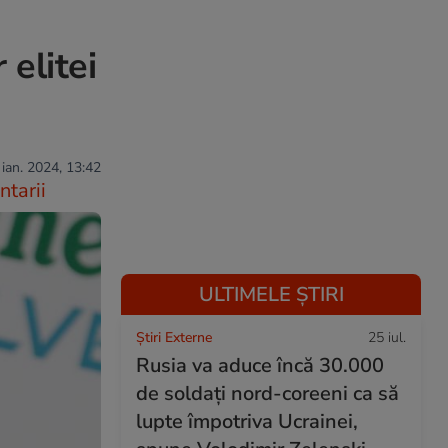
 elitei
 ian. 2024, 13:42
tarii
ULTIMELE ȘTIRI
Știri Externe
25 iul.
Rusia va aduce încă 30.000
de soldaţi nord-coreeni ca să
lupte împotriva Ucrainei,