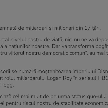
semnată de miliardari şi milionari din 17 ţări.
al nivelul nostru de viață, nici nu ne va dep
că a națiunilor noastre. Dar va transforma bogăț
ntru viitorul nostru democratic comun”, au mai
risorii se numără moştenitoarea imperiului Disn
at rolul miliardarului Logan Roy în serialul HB
 Pegg.
iază cel mai mult de pe urma status quo-ului.
l ei pentru riscul nostru de stabilitate economic