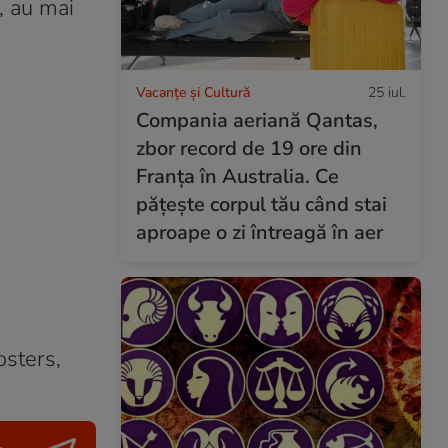
, au mai
Vacanțe și Cultură
25 iul.
Compania aeriană Qantas,
zbor record de 19 ore din
Franța în Australia. Ce
pățește corpul tău când stai
aproape o zi întreagă în aer
osters,