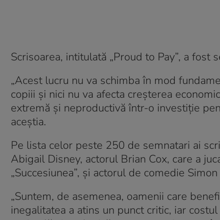
Scrisoarea, intitulată „Proud to Pay”, a fost 
„Acest lucru nu va schimba în mod fundament
copiii și nici nu va afecta creșterea economi
extremă și neproductivă într-o investiție pe
aceștia.
Pe lista celor peste 250 de semnatari ai sc
Abigail Disney, actorul Brian Cox, care a juc
„Succesiunea”, și actorul de comedie Simon
„Suntem, de asemenea, oamenii care benefic
inegalitatea a atins un punct critic, iar costu