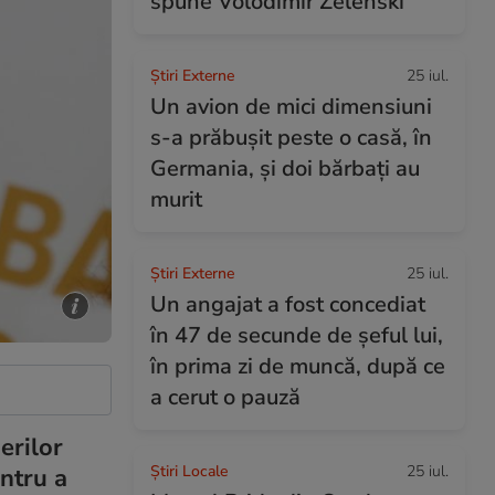
spune Volodimir Zelenski
Știri Externe
25 iul.
Un avion de mici dimensiuni
s-a prăbușit peste o casă, în
Germania, și doi bărbați au
murit
Știri Externe
25 iul.
Un angajat a fost concediat
în 47 de secunde de șeful lui,
în prima zi de muncă, după ce
a cerut o pauză
erilor
Știri Locale
25 iul.
ntru a