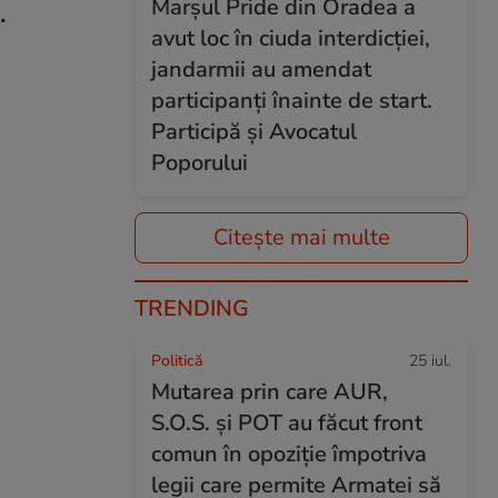
Marșul Pride din Oradea a
.
avut loc în ciuda interdicției,
jandarmii au amendat
participanți înainte de start.
Participă și Avocatul
Poporului
Citește mai multe
TRENDING
Politică
25 iul.
Mutarea prin care AUR,
S.O.S. și POT au făcut front
comun în opoziție împotriva
legii care permite Armatei să