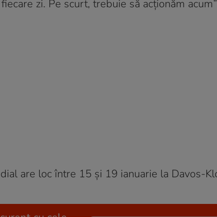
n fiecare zi. Pe scurt, trebuie să acționăm acum”
al are loc între 15 și 19 ianuarie la Davos-Kl