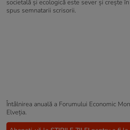
societală și ecologică este sever și crește î
spus semnatarii scrisorii.
Întâlnirea anuală a Forumului Economic Mondi
Elveția.