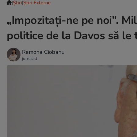
|
Ştiri
|
Știri Externe
„Impozitați-ne pe noi”. Mili
politice de la Davos să le 
Ramona Ciobanu
jurnalist