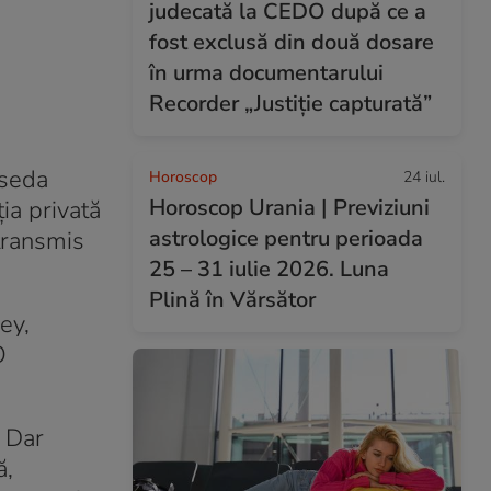
judecată la CEDO după ce a
fost exclusă din două dosare
în urma documentarului
Recorder „Justiție capturată”
oseda
Horoscop
24 iul.
Horoscop Urania | Previziuni
ia privată
astrologice pentru perioada
 transmis
25 – 31 iulie 2026. Luna
Plină în Vărsător
ey,
O
 Dar
ă,