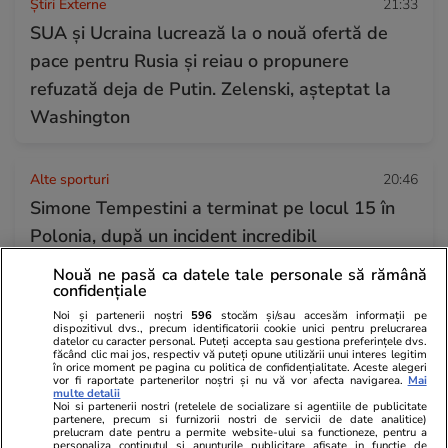
Știri Externe
21:33
SUA și Ucraina lucrează la o nouă ofertă de
pace pentru Rusia și reiau o propunere
refuzată deja de Putin. Zelenski, așteptat la
Washington
Alte sporturi
20:46
Simone Tempestini a terminat pe locul 15 în
Polonia, după un incident incredibil
Nouă ne pasă ca datele tale personale să rămână
confidențiale
Știri Externe
20:39
Noi și partenerii noștri
596
stocăm și/sau accesăm informații pe
De ce atacă Ucraina nave iraniene? Teheranul
dispozitivul dvs., precum identificatorii cookie unici pentru prelucrarea
datelor cu caracter personal. Puteți accepta sau gestiona preferințele dvs.
confirmă loviturile revendicate de Volodimir
făcând clic mai jos, respectiv vă puteți opune utilizării unui interes legitim
în orice moment pe pagina cu politica de confidențialitate. Aceste alegeri
Zelenski
vor fi raportate partenerilor noștri și nu vă vor afecta navigarea.
Mai
multe detalii
Noi si partenerii nostri (retelele de socializare si agentiile de publicitate
partenere, precum si furnizorii nostri de servicii de date analitice)
prelucram date pentru a permite website-ului sa functioneze, pentru a
Auto
20:30
personaliza continutul si anunturile publicitare afisate in functie de