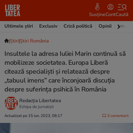
Susține
Cont
Caută
Ultimele știri
Exclusiv
Criză politică
Opinii
Intervi
|
Ştiri
|
Știri România
Insultele la adresa Iuliei Marin continuă să
mobilizeze societatea. Europa Liberă
citează specialiști și relatează despre
„tabuul imens” care înconjoară discuția
despre suferința psihică în România
Redacția Libertatea
Echipa de jurnaliști
Actualizat pe 15 iun. 2023, 08:17
3 comentarii