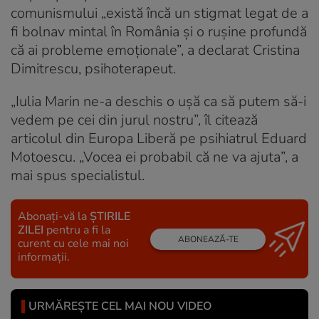
comunismului „există încă un stigmat legat de a
fi bolnav mintal în România și o rușine profundă
că ai probleme emoționale”, a declarat Cristina
Dimitrescu, psihoterapeut.
„Iulia Marin ne-a deschis o ușă ca să putem să-i
vedem pe cei din jurul nostru”, îl citează
articolul din Europa Liberă pe psihiatrul Eduard
Motoescu. „Vocea ei probabil că ne va ajuta”, a
mai spus specialistul.
Abonați-vă la
ȘTIRILE
ZILEI
pentru a fi la
ABONEAZĂ-TE
curent cu cele mai noi
informații.
URMĂREȘTE CEL MAI NOU VIDEO