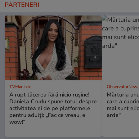
PARTENERI
TVMania.ro
ObservatorNews
A rupt tăcerea fără nicio rușine!
Mărturia unu
Daniela Crudu spune totul despre
care a cupri
activitatea ei de pe platformele
mai sunt eli
pentru adulți: „Fac ce vreau, e
arde"
wow!”