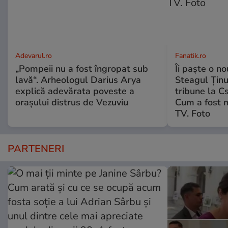
Adevarul.ro
Fanatik.ro
„Pompeii nu a fost îngropat sub
Îi paște o no
lavă“. Arheologul Darius Arya
Steagul Ținut
explică adevărata poveste a
tribune la C
orașului distrus de Vezuviu
Cum a fost 
TV. Foto
PARTENERI