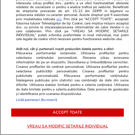
interesele si/sau profilul dvs., pentru a va oferi functionalitati aferente
Românii plătesc cu aproape 20% mai mult pe
retelelor de socializare si pentru a analiza traficul pe website. Beneficiati
de drepturile prevazute de art. 15-22 din GDPR in legatura cu
prelucrarea datelor cu caracter personal. Aceste drepturi pot fi exercitate
unele mașini second-hand. Un studiu arată
prin modalitatea indicata
aici
. Prin click pe “ACCEPT TOATE”, acceptati
folosirea tuturor Tehnologiilor de tip Cookie, care implica inclusiv acceptul
cum te păcălește kilometrajul dat înapoi
dvs. cu privire la stocarea/accesarea informatiilor de catre Vendor-ii cu
care colaboram. Prin click pe “VREAU SA MODIFIC SETARILE
INDIVIDUAL” puteti schimba preferintele in mod individual, mai putin
cele legate de cookie strict necesare pentru functionarea website-ului.
Citește mai multe
Atât noi, cât și partenerii noștri prelucrăm datele pentru a oferi:
Măsurarea performanței reclamelor. Utilizarea profilurilor pentru
selectarea conținutului personalizat. Stocarea și/sau accesarea
informațiilor de pe un dispozitiv. Dezvoltarea și îmbunătățirea serviciilor.
TRENDING
Crearea profilurilor de conținut personalizat. Utilizarea profilurilor pentru
selectarea publicității personalizate. Crearea profilurilor pentru
publicitate personalizată. Măsurarea performanței conținutului.
Horoscop
21:50
Înțelegerea publicului prin statistici sau combinații de date din surse
diferite. Utilizarea datelor limitate pentru a selecta conținutul. Utilizarea
Horoscop 27 iulie 2026. Balanțele vor simți
de date limitate pentru a selecta publicitatea. Date precise de geolocație
nevoia să scoată la lumină talente și înzestrări
și identificarea prin scanarea dispozitivului.
Listă parteneri (furnizori)
pe care le folosesc rar sau deloc
ACCEPT TOATE
Știri România
16:00
VREAU SA MODIFIC SETARILE INDIVIDUAL
Român întors acasă după 25 de ani în