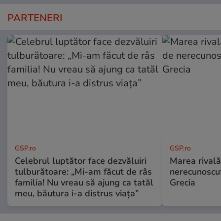
PARTENERI
GSP.ro
GSP.ro
Celebrul luptător face dezvăluiri
Marea rivală
tulburătoare: „Mi-am făcut de râs
nerecunoscut
familia! Nu vreau să ajung ca tatăl
Grecia
meu, băutura i-a distrus viața”