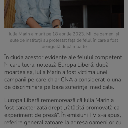
Iulia Marin a murit pe 18 aprilie 2023. Mii de oameni și
sute de instituții au protestat față de felul în care a fost
denigrată după moarte
În ciuda acestor evidențe ale felului competent
în care lucra, notează Europa Liberă, după
moartea sa, Iulia Marin a fost victima unei
campanii pe care chiar CNA a considerat-o una
de discriminare pe baza suferinței medicale.
Europa Liberă rememorează că Iulia Marin a
fost caracterizată drept „rătăcită promovată ca
experiment de presă”. În emisiuni TV s-a spus,
referire generalizatoare la adresa oamenilor cu