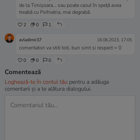
de la Timișoara... sau poate cazul în speță avea
treabă cu Psihiatria, mai degrabă.
2
0
1
avladimir37
16.06.2023, 17:05
comentatori va stiti toti, bun simt si respect = 0
0
0
0
Comentează
Loghează-te în contul tău
pentru a adăuga
comentarii și a te alătura dialogului.