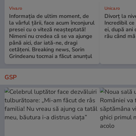
Viva.ro
Unica.ro
Informația de ultim moment, de
Divorț la nive
la vârful țării, face acum înconjurul
Incredibil ce
presei cu o viteză neașteptată!
ei, după ani 
Nimeni nu credea că se va ajunge
rău când mă
până aici, dar iată-ne, dragi
cetățeni. Breaking news, Sorin
Grindeanu tocmai a făcut anunțul
GSP