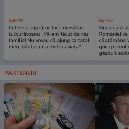
GSP.RO
GSP.RO
Celebrul luptător face dezvăluiri
Noua sală u
tulburătoare: „Mi-am făcut de râs
României va 
familia! Nu vreau să ajung ca tatăl
săptămâna vi
meu, băutura i-a distrus viața”
ghici primul 
găzduit acol
PARTENERI