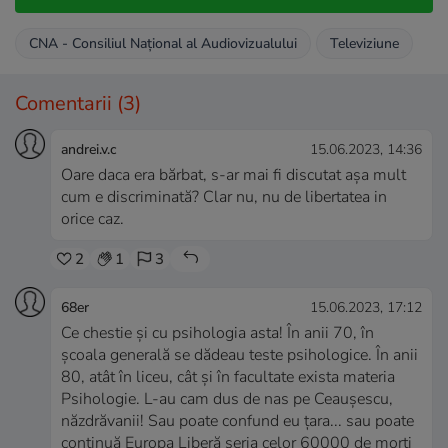
CNA - Consiliul Național al Audiovizualului
Televiziune
Comentarii
(3)
andrei.v.c
15.06.2023, 14:36
Oare daca era bărbat, s-ar mai fi discutat așa mult
cum e discriminată? Clar nu, nu de libertatea in
orice caz.
2
1
3
68er
15.06.2023, 17:12
Ce chestie și cu psihologia asta! În anii 70, în
școala generală se dădeau teste psihologice. În anii
80, atât în liceu, cât și în facultate exista materia
Psihologie. L-au cam dus de nas pe Ceaușescu,
năzdrăvanii! Sau poate confund eu țara... sau poate
continuă Europa Liberă seria celor 60000 de morți