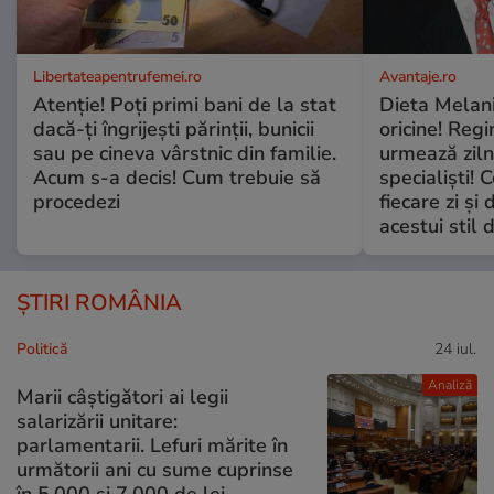
Libertateapentrufemei.ro
Avantaje.ro
Atenție! Poți primi bani de la stat
Dieta Melan
dacă-ți îngrijești părinții, bunicii
oricine! Regi
sau pe cineva vârstnic din familie.
urmează zilni
Acum s-a decis! Cum trebuie să
specialiști! 
procedezi
fiecare zi și 
acestui stil 
ȘTIRI ROMÂNIA
Politică
24 iul.
Analiză
Marii câștigători ai legii
salarizării unitare:
parlamentarii. Lefuri mărite în
următorii ani cu sume cuprinse
în 5.000 și 7.000 de lei