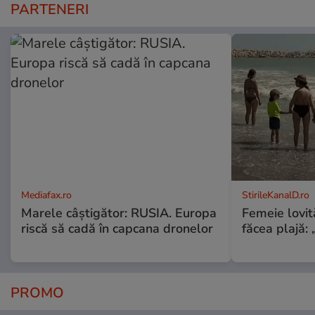
PARTENERI
Mediafax.ro
StirileKanalD.ro
Marele câștigător: RUSIA. Europa
Femeie lovit
riscă să cadă în capcana dronelor
făcea plajă: „
PROMO