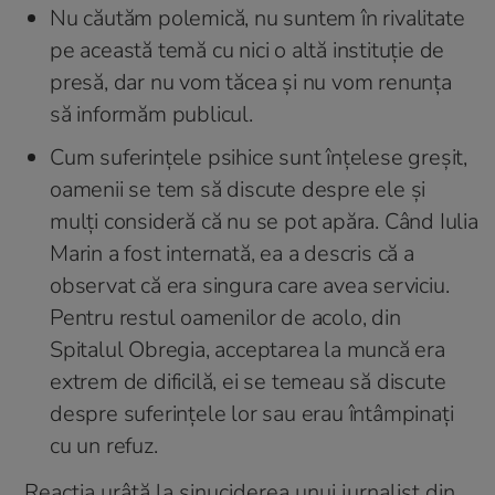
Nu căutăm polemică, nu suntem în rivalitate
pe această temă cu nici o altă instituție de
presă, dar nu vom tăcea și nu vom renunța
să informăm publicul.
Cum suferințele psihice sunt înțelese greșit,
oamenii se tem să discute despre ele și
mulți consideră că nu se pot apăra. Când Iulia
Marin a fost internată, ea a descris că a
observat că era singura care avea serviciu.
Pentru restul oamenilor de acolo, din
Spitalul Obregia, acceptarea la muncă era
extrem de dificilă, ei se temeau să discute
despre suferințele lor sau erau întâmpinați
cu un refuz.
„Reacția urâtă la sinuciderea unui jurnalist din