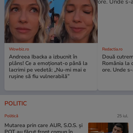
Wowbiz.ro
Redactia.ro
Andreea Ibacka a izbucnit în
Două cutrem
plâns! Ce a emoționat-o până la
România la d
lacrimi pe vedetă: „Nu-mi mai e
ore. Unde s
rușine să fiu vulnerabilă”
POLITIC
Politică
25 iul.
Mutarea prin care AUR, S.O.S. și
POT au făcut front comun în