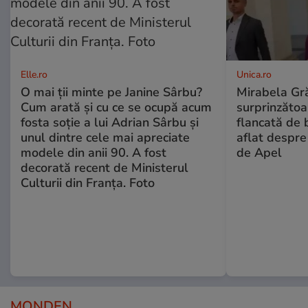
Elle.ro
Unica.ro
O mai ții minte pe Janine Sârbu?
Mirabela Gră
Cum arată și cu ce se ocupă acum
surprinzătoar
fosta soție a lui Adrian Sârbu și
flancată de 
unul dintre cele mai apreciate
aflat despre
modele din anii 90. A fost
de Apel
decorată recent de Ministerul
Culturii din Franța. Foto
MONDEN