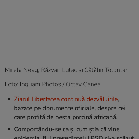
Mirela Neag, Răzvan Luțac și Cătălin Tolontan
Foto: Inquam Photos / Octav Ganea
Ziarul Libertatea continuă dezvăluirile
,
bazate pe documente oficiale, despre cei
care profită de pesta porcină africană.
Comportându-se ca și cum știa că vine
epidemia, fiul președintelui PSD și-a scăzut