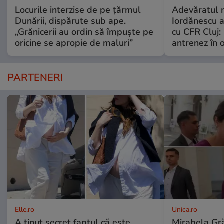
Locurile interzise de pe țărmul
Adevăratul m
Dunării, dispărute sub ape.
Iordănescu 
„Grănicerii au ordin să împuște pe
cu CFR Cluj:
oricine se apropie de maluri”
antrenez în or
PARTENERI
Elle.ro
Unica.ro
A ținut secret faptul că este
Mirabela Gră