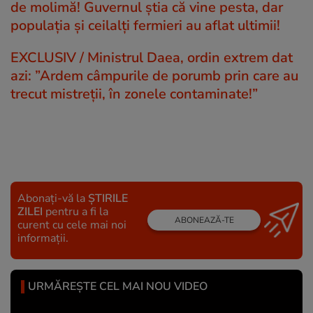
de molimă! Guvernul știa că vine pesta, dar
populația și ceilalți fermieri au aflat ultimii!
EXCLUSIV / Ministrul Daea, ordin extrem dat
azi: ”Ardem câmpurile de porumb prin care au
trecut mistreții, în zonele contaminate!”
Abonați-vă la
ȘTIRILE
ZILEI
pentru a fi la
ABONEAZĂ-TE
curent cu cele mai noi
informații.
URMĂREȘTE CEL MAI NOU VIDEO