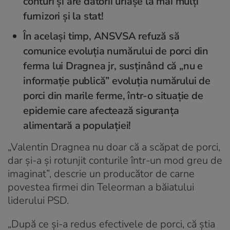
conturi și are datorii uriașe la mai mulți
furnizori și la stat!
În același timp, ANSVSA refuză să
comunice evoluția numărului de porci din
ferma lui Dragnea jr, susținând că „nu e
informație publică” evoluția numărului de
porci din marile ferme, într-o situație de
epidemie care afectează siguranța
alimentară a populației!
„Valentin Dragnea nu doar că a scăpat de porci,
dar și-a și rotunjit conturile într-un mod greu de
imaginat”, descrie un producător de carne
povestea firmei din Teleorman a băiatului
liderului PSD.
„După ce și-a redus efectivele de porci, că știa