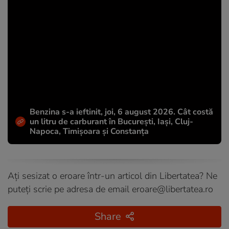
Benzina s-a ieftinit, joi, 6 august 2026. Cât costă
un litru de carburant în București, Iași, Cluj-
Napoca, Timișoara și Constanța
Ați sesizat o eroare într-un articol din Libertatea? Ne
puteți scrie pe adresa de email
eroare@libertatea.ro
Share