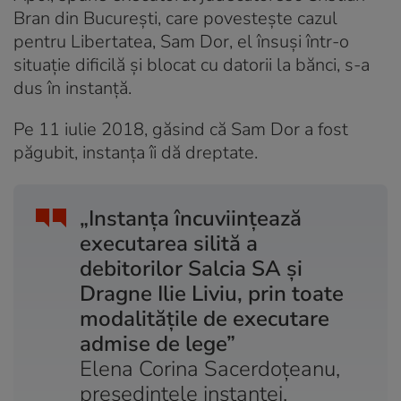
Bran din București, care povestește cazul
pentru Libertatea, Sam Dor, el însuși într-o
situație dificilă și blocat cu datorii la bănci, s-a
dus în instanță.
Pe 11 iulie 2018, găsind că Sam Dor a fost
păgubit, instanța îi dă dreptate.
„Instanța încuviințează
executarea silită a
debitorilor Salcia SA și
Dragne Ilie Liviu, prin toate
modalitățile de executare
admise de lege”
Elena Corina Sacerdoțeanu,
președintele instanței,