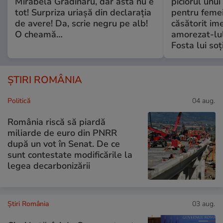
Mirabela Grădinaru, dar asta nu e
piciorul unui
tot! Surpriza uriașă din declarația
pentru femei
de avere! Da, scrie negru pe alb!
căsătorit ime
O cheamă…
amorezat-lul
Fosta lui soț
ȘTIRI ROMÂNIA
Politică
04 aug.
România riscă să piardă
miliarde de euro din PNRR
după un vot în Senat. De ce
sunt contestate modificările la
legea decarbonizării
Știri România
03 aug.