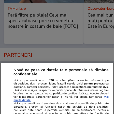
TVMania.ro
ObservatorNews
Fără filtre pe plajă! Cele mai
Cea mai bună
spectaculoase poze cu vedetele
muţi pentru 
noastre în costum de baie [FOTO]
Este în Euro
PARTENERI
Nouă ne pasă ca datele tale personale să rămână
confidențiale
Noi și partenerii noștri
596
stocăm și/sau accesăm informații pe
dispozitivul dvs., precum identificatorii cookie unici pentru prelucrarea
datelor cu caracter personal. Puteți accepta sau gestiona preferințele dvs.
făcând clic mai jos, respectiv vă puteți opune utilizării unui interes legitim
în orice moment pe pagina cu politica de confidențialitate. Aceste alegeri
vor fi raportate partenerilor noștri și nu vă vor afecta navigarea.
Mai
multe detalii
Noi si partenerii nostri (retelele de socializare si agentiile de publicitate
partenere, precum si furnizorii nostri de servicii de date analitice)
prelucram date pentru a permite website-ului sa functioneze, pentru a
personaliza continutul si anunturile publicitare afisate in functie de