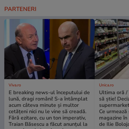
PARTENERI
Viva.ro
Unica.ro
E breaking news-ul începutului de
Ultima oră / 
lună, dragi români! S-a întâmplat
să știe! Deci
acum câteva minute și multor
supermarketu
cetățeni nici nu le vine să creadă.
Ce urmează s
Fără ezitare, cu un ton imperativ,
magazine în 
Traian Băsescu a făcut anunțul la
de Ilie Boloj