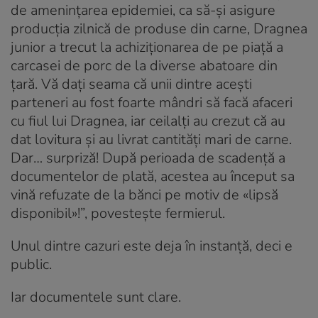
de amenințarea epidemiei, ca să-și asigure
producția zilnică de produse din carne, Dragnea
junior a trecut la achiziționarea de pe piață a
carcasei de porc de la diverse abatoare din
țară. Vă dați seama că unii dintre acești
parteneri au fost foarte mândri să facă afaceri
cu fiul lui Dragnea, iar ceilalți au crezut că au
dat lovitura și au livrat cantități mari de carne.
Dar… surpriză! După perioada de scadență a
documentelor de plată, acestea au început sa
vină refuzate de la bănci pe motiv de «lipsă
disponibil»!”, povestește fermierul.
Unul dintre cazuri este deja în instanță, deci e
public.
Iar documentele sunt clare.