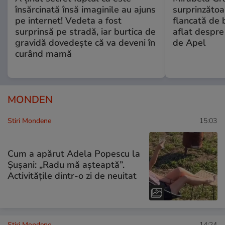
însărcinată însă imaginile au ajuns
surprinzătoar
pe internet! Vedeta a fost
flancată de 
surprinsă pe stradă, iar burtica de
aflat despre
gravidă dovedește că va deveni în
de Apel
curând mamă
MONDEN
Stiri Mondene
15:03
Cum a apărut Adela Popescu la
Șușani: „Radu mă așteaptă”.
Activitățile dintr-o zi de neuitat
Stiri Mondene
14:24