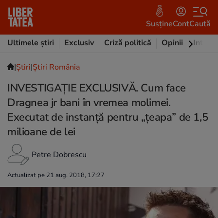
Susține
Cont
Caută
Ultimele știri
Exclusiv
Criză politică
Opinii
Intervi
|
Ştiri
|
Știri România
INVESTIGAȚIE EXCLUSIVĂ. Cum face
Dragnea jr bani în vremea molimei.
Executat de instanță pentru „țeapa” de 1,5
milioane de lei
Petre Dobrescu
Actualizat pe 21 aug. 2018, 17:27