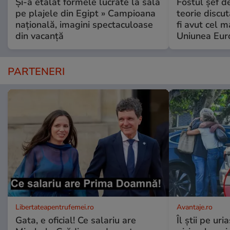
Și-a etalat formele lucrate la sală
Fostul șef d
pe plajele din Egipt » Campioana
teorie discu
națională, imagini spectaculoase
fi avut cel 
din vacanță
Uniunea Eur
PARTENERI
Libertateapentrufemei.ro
Avantaje.ro
Gata, e oficial! Ce salariu are
Îl știi pe ur