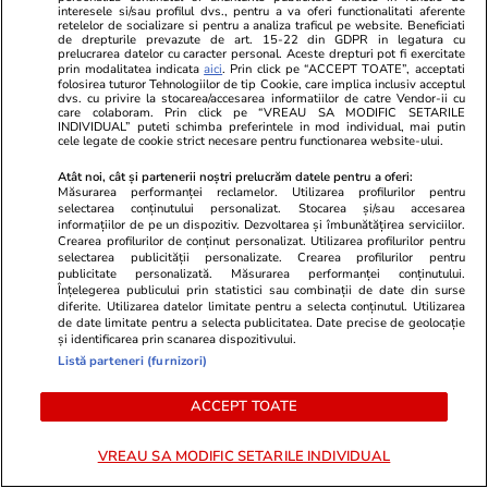
interesele si/sau profilul dvs., pentru a va oferi functionalitati aferente
retelelor de socializare si pentru a analiza traficul pe website. Beneficiati
GSP.ro
GSP.ro
de drepturile prevazute de art. 15-22 din GDPR in legatura cu
prelucrarea datelor cu caracter personal. Aceste drepturi pot fi exercitate
Legendarul portar Dida a șocat la
ȘOCANT: jucă
prin modalitatea indicata
aici
. Prin click pe “ACCEPT TOATE”, acceptati
înmormântarea lui Franco Baresi »
fost ucis în 
folosirea tuturor Tehnologiilor de tip Cookie, care implica inclusiv acceptul
dvs. cu privire la stocarea/accesarea informatiilor de catre Vendor-ii cu
Detaliul care a atras atenția
stradal!
care colaboram. Prin click pe “VREAU SA MODIFIC SETARILE
INDIVIDUAL” puteti schimba preferintele in mod individual, mai putin
cele legate de cookie strict necesare pentru functionarea website-ului.
Atât noi, cât și partenerii noștri prelucrăm datele pentru a oferi:
Măsurarea performanței reclamelor. Utilizarea profilurilor pentru
selectarea conținutului personalizat. Stocarea și/sau accesarea
informațiilor de pe un dispozitiv. Dezvoltarea și îmbunătățirea serviciilor.
Crearea profilurilor de conținut personalizat. Utilizarea profilurilor pentru
selectarea publicității personalizate. Crearea profilurilor pentru
publicitate personalizată. Măsurarea performanței conținutului.
Înțelegerea publicului prin statistici sau combinații de date din surse
diferite. Utilizarea datelor limitate pentru a selecta conținutul. Utilizarea
de date limitate pentru a selecta publicitatea. Date precise de geolocație
și identificarea prin scanarea dispozitivului.
Listă parteneri (furnizori)
ACCEPT TOATE
VREAU SA MODIFIC SETARILE INDIVIDUAL