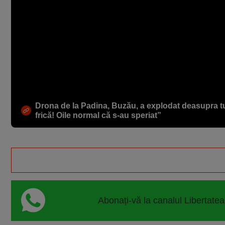
Drona de la Padina, Buzău, a explodat deasupra 
frică! Oile normal că s-au speriat”
Share
Abonați-vă la canalul Libertatea