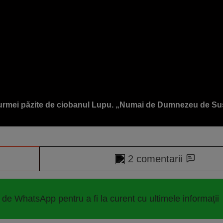
turmei păzite de ciobanul Lupu. „Numai de Dumnezeu de Su
2 comentarii
 de WhatsApp pentru a fi la curent cu ultimele informații