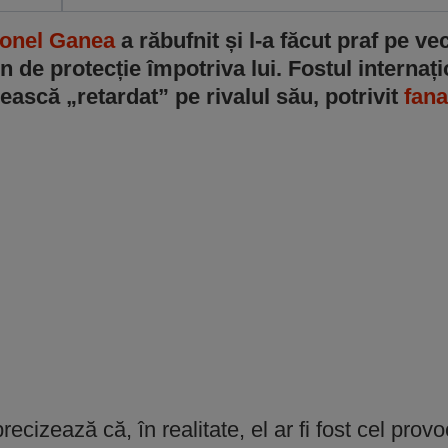
Ionel Ganea
a răbufnit și l-a făcut praf pe ve
in de protecție împotriva lui. Fostul internaț
mească „retardat” pe rivalul său, potrivit
fana
recizează că, în realitate, el ar fi fost cel prov