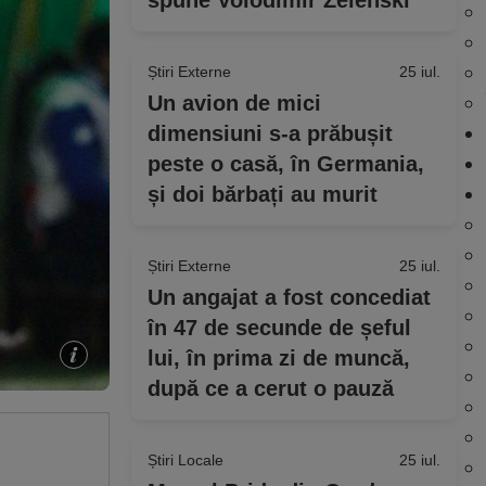
spune Volodimir Zelenski
Știri Externe
25 iul.
Un avion de mici
dimensiuni s-a prăbușit
peste o casă, în Germania,
și doi bărbați au murit
Știri Externe
25 iul.
Un angajat a fost concediat
în 47 de secunde de șeful
lui, în prima zi de muncă,
după ce a cerut o pauză
Știri Locale
25 iul.