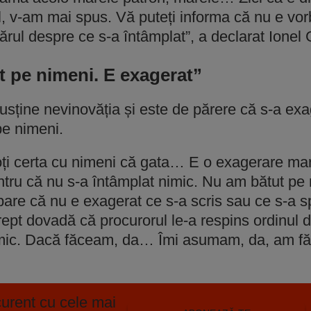
l, v-am mai spus. Vă puteți informa că nu e vo
ărul despre ce s-a întâmplat”, a declarat Ionel
t pe nimeni. E exagerat”
 susține nevinovăția și este de părere că s-a ex
pe nimeni.
ți certa cu nimeni că gata… E o exagerare mar
ntru că nu s-a întâmplat nimic. Nu am bătut pe 
pare că nu e exagerat ce s-a scris sau ce s-a 
rept dovadă că procurorul le-a respins ordinul 
nimic. Dacă făceam, da… Îmi asumam, da, am fă
curent cu cele mai