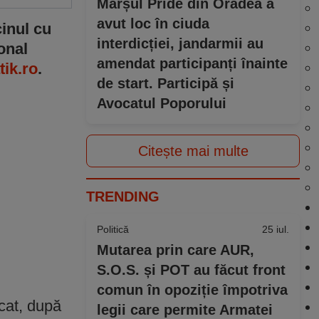
Marșul Pride din Oradea a
avut loc în ciuda
cinul cu
interdicției, jandarmii au
ional
amendat participanți înainte
tik.ro
.
de start. Participă și
Avocatul Poporului
Citește mai multe
TRENDING
Politică
25 iul.
Mutarea prin care AUR,
S.O.S. și POT au făcut front
comun în opoziție împotriva
ocat, după
legii care permite Armatei