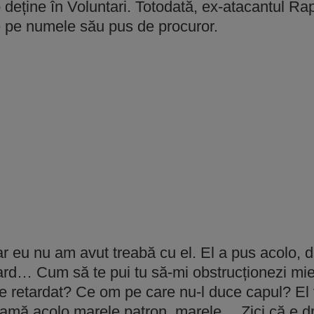
o deține în Voluntari. Totodată, ex-atacantul Rap
ie pe numele său pus de procuror.
Dar eu nu am avut treabă cu el. El a pus acolo, 
ard… Cum să te pui tu să-mi obstrucționezi mi
e retardat? Ce om pe care nu-l duce capul? El
oclamă acolo marele patron, marele… Zici că e d