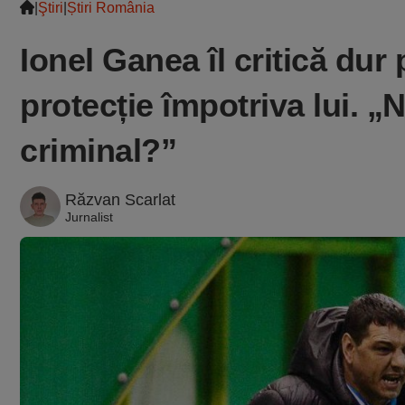
|
Ştiri
|
Știri România
Ionel Ganea îl critică dur
protecție împotriva lui. „
criminal?”
Răzvan Scarlat
Jurnalist