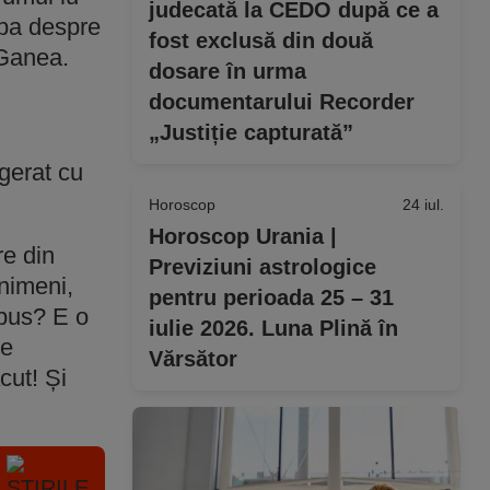
judecată la CEDO după ce a
rba despre
fost exclusă din două
 Ganea.
dosare în urma
documentarului Recorder
„Justiție capturată”
agerat cu
Horoscop
24 iul.
Horoscop Urania |
e din
Previziuni astrologice
nimeni,
pentru perioada 25 – 31
spus? E o
iulie 2026. Luna Plină în
de
Vărsător
cut! Și