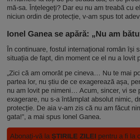
mă-sa. Înțelegeți? Dar eu nu am treabă cu e
niciun ordin de protecție, v-am spus tot adev
Ionel Ganea se apără: „Nu am bătu
În continuare, fostul internațional român își
situația de fapt, din moment ce el nu a lovit 
„Zici că am omorât pe cineva… Nu te mai po
partea lor, nu știu de ce exagerează așa, pe
nu am lovit pe nimeni… Acum, sincer, vi se 
exagerare, nu s-a întâmplat absolut nimic, d
protecție. De aia v-am zis că nu am făcut 
gata!”, a mai spus Ionel Ganea.
Abonați-vă la
ȘTIRILE ZILEI
pentru a fi la 