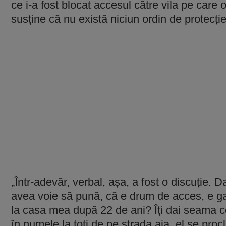
ce i-a fost blocat accesul către vila pe care 
susține că nu există niciun ordin de protecț
„Într-adevăr, verbal, așa, a fost o discuție. 
avea voie să pună, că e drum de acces, e g
la casa mea după 22 de ani? Îți dai seama c
în numele la toți de pe strada aia, el se pr