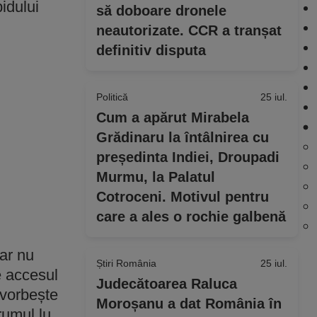
idului
să doboare dronele
neautorizate. CCR a tranșat
definitiv disputa
Politică
25 iul.
Cum a apărut Mirabela
Grădinaru la întâlnirea cu
președinta Indiei, Droupadi
Murmu, la Palatul
Cotroceni. Motivul pentru
care a ales o rochie galbenă
dar nu
Știri România
25 iul.
e accesul
Judecătoarea Raluca
 vorbește
Moroșanu a dat România în
rumul lu