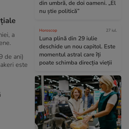
din umbră, de doi oameni. „El
nu știe politică”
țiale
Horoscop
27 iul.
iei, a
Luna plină din 29 iulie
iene.
deschide un nou capitol. Este
momentul astral care îți
9 de ani)
poate schimba direcția vieții
hakeri este
ă