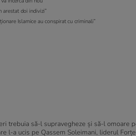
n va încerca din nou”
arestat doi indivizi”
ionare Islamice au conspirat cu criminali”
akeri trebuia să-l supravegheze și să-l omoare 
re l-a ucis pe Qassem Soleimani, liderul Forț