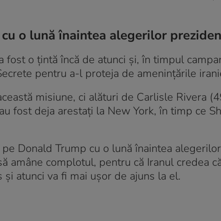
cu o lună înaintea alegerilor preziden
 a fost o țintă încă de atunci și, în timpul campan
 Secrete pentru a-l proteja de amenințările iran
ceastă misiune, ci alături de Carlisle Rivera (4
 au fost deja arestați la New York, în timp ce S
e pe Donald Trump cu o lună înaintea alegerilor
t să amâne complotul, pentru că Iranul credea c
și atunci va fi mai ușor de ajuns la el.