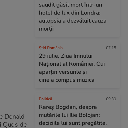
saudit găsit mort într-un
hotel de lux din Londra:
autopsia a dezvăluit cauza
morții
Știri România
07:15
29 iulie, Ziua Imnului
Național al României. Cui
aparțin versurile și
cine a compus muzica
Politică
09:30
Rareș Bogdan, despre
mutările lui Ilie Bolojan:
pe Donald
deciziile lui sunt pregătite,
ei Quds de