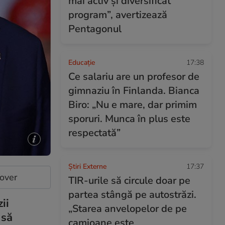
mai activ și diversificat
program”, avertizează
Pentagonul
Educație
17:38
Ce salariu are un profesor de
gimnaziu în Finlanda. Bianca
Biro: „Nu e mare, dar primim
sporuri. Munca în plus este
respectată”
Știri Externe
17:37
cover
TIR-urile să circule doar pe
partea stângă pe autostrăzi.
ii
„Starea anvelopelor de pe
 să
camioane este