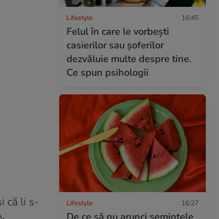
Lifestyle
16:45
Felul în care le vorbești
casierilor sau șoferilor
dezvăluie multe despre tine.
Ce spun psihologii
 că li s-
Lifestyle
16:27
A.
De ce să nu arunci semințele