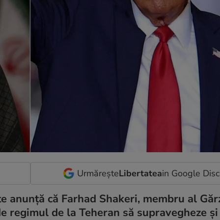
Urmărește
Libertatea
in Google Dis
te anunță că Farhad Shakeri, membru al Gărz
 de regimul de la Teheran să supravegheze și