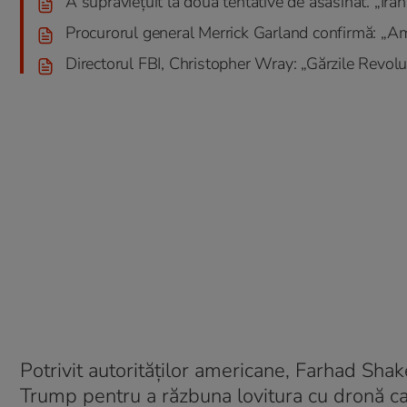
A supraviețuit la două tentative de asasinat. „Ira
Procurorul general Merrick Garland confirmă: „Am 
Directorul FBI, Christopher Wray: „Gărzile Revoluț
Potrivit autorităților americane, Farhad Sh
Trump pentru a răzbuna lovitura cu dronă ca