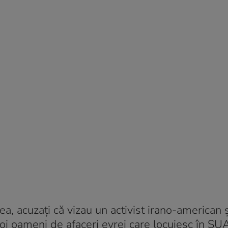
, acuzați că vizau un activist irano-american și
oi oameni de afaceri evrei care locuiesc în SU