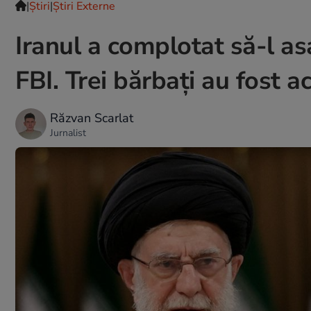
|
Ştiri
|
Știri Externe
Iranul a complotat să-l a
FBI. Trei bărbați au fost a
Răzvan Scarlat
Jurnalist