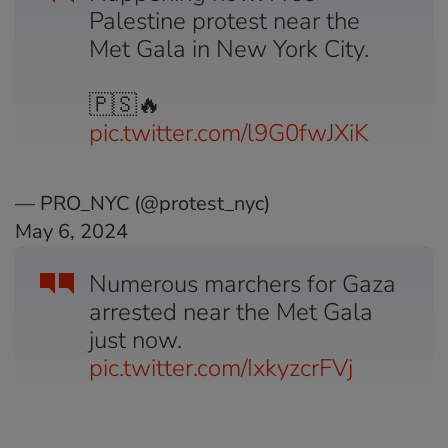
Palestine protest near the
Met Gala in New York City.
🇵🇸🔥
pic.twitter.com/l9G0fwJXiK
— PRO_NYC (@protest_nyc)
May 6, 2024
Numerous marchers for Gaza
arrested near the Met Gala
just now.
pic.twitter.com/IxkyzcrFVj