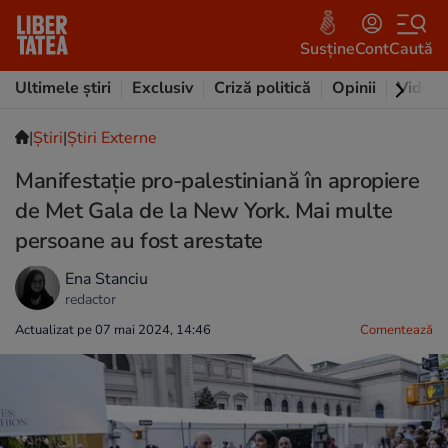
Susține
Cont
Caută
Ultimele știri
Exclusiv
Criză politică
Opinii
Video
|
Ştiri
|
Știri Externe
Manifestație pro-palestiniană în apropiere
de Met Gala de la New York. Mai multe
persoane au fost arestate
Ena Stanciu
redactor
Actualizat pe 07 mai 2024, 14:46
Comentează