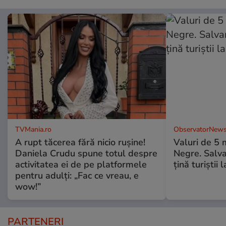
TVMania.ro
ObservatorNews
A rupt tăcerea fără nicio rușine!
Valuri de 5 m
Daniela Crudu spune totul despre
Negre. Salva
activitatea ei de pe platformele
ţină turiştii 
pentru adulți: „Fac ce vreau, e
wow!”
PARTENERI