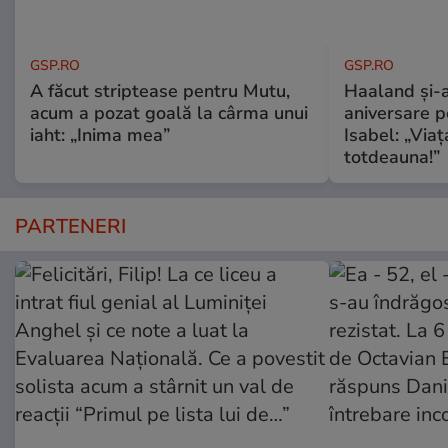
GSP.RO
GSP.RO
A făcut striptease pentru Mutu,
Haaland și-a
acum a pozat goală la cârma unui
aniversare pe
iaht: „Inima mea”
Isabel: „Via
totdeauna!”
PARTENERI