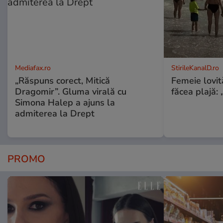
Mediafax.ro
StirileKanalD.ro
„Răspuns corect, Mitică
Femeie lovit
Dragomir”. Gluma virală cu
făcea plajă: „
Simona Halep a ajuns la
admiterea la Drept
PROMO