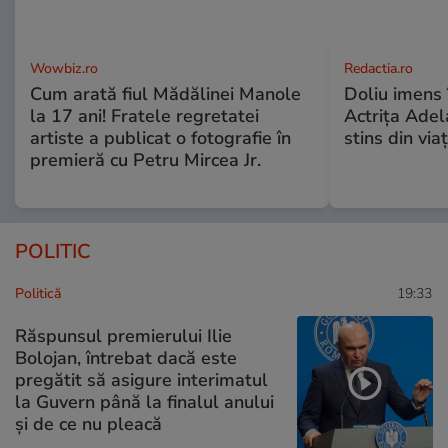
Wowbiz.ro
Redactia.ro
Cum arată fiul Mădălinei Manole
Doliu imens 
la 17 ani! Fratele regretatei
Actrița Adel
artiste a publicat o fotografie în
stins din via
premieră cu Petru Mircea Jr.
POLITIC
Politică
19:33
Răspunsul premierului Ilie
Bolojan, întrebat dacă este
pregătit să asigure interimatul
la Guvern până la finalul anului
și de ce nu pleacă