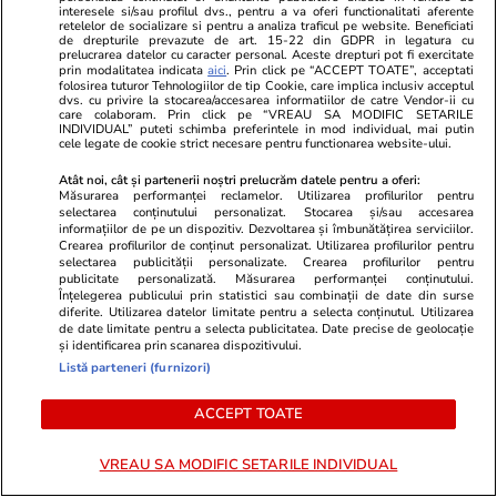
interesele si/sau profilul dvs., pentru a va oferi functionalitati aferente
retelelor de socializare si pentru a analiza traficul pe website. Beneficiati
de drepturile prevazute de art. 15-22 din GDPR in legatura cu
prelucrarea datelor cu caracter personal. Aceste drepturi pot fi exercitate
prin modalitatea indicata
aici
. Prin click pe “ACCEPT TOATE”, acceptati
folosirea tuturor Tehnologiilor de tip Cookie, care implica inclusiv acceptul
dvs. cu privire la stocarea/accesarea informatiilor de catre Vendor-ii cu
care colaboram. Prin click pe “VREAU SA MODIFIC SETARILE
INDIVIDUAL” puteti schimba preferintele in mod individual, mai putin
cele legate de cookie strict necesare pentru functionarea website-ului.
Sănătate și Fitness
20:20
Sănătate și Fitn
Atât noi, cât și partenerii noștri prelucrăm datele pentru a oferi:
Încă un bebeluș a murit
Admiterea la
Măsurarea performanței reclamelor. Utilizarea profilurilor pentru
așteptând un pat liber la secția
Record de ca
selectarea conținutului personalizat. Stocarea și/sau accesarea
informațiilor de pe un dispozitiv. Dezvoltarea și îmbunătățirea serviciilor.
ATI de la Spitalul M.S. Curie. Dr.
și interes ma
Crearea profilurilor de conținut personalizat. Utilizarea profilurilor pentru
selectarea publicității personalizate. Crearea profilurilor pentru
Cîrstoveanu: „Deblocarea
tinerii care 
publicitate personalizată. Măsurarea performanței conținutului.
Înțelegerea publicului prin statistici sau combinații de date din surse
posturilor este o gură de oxigen,
diferite. Utilizarea datelor limitate pentru a selecta conținutul. Utilizarea
de date limitate pentru a selecta publicitatea. Date precise de geolocație
când ești în agonie”
și identificarea prin scanarea dispozitivului.
Listă parteneri (furnizori)
ACCEPT TOATE
Lifestyle
18 iul.
VREAU SA MODIFIC SETARILE INDIVIDUAL