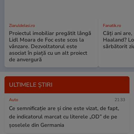
ZiaruldeIasi.ro
Fanatik.ro
Proiectul imobiliar pregătit lângă
Câți ani are,
Lidl Moara de Foc este scos la
Haaland? Loc
vânzare. Dezvoltatorul este
sărbătorit z
asociat în piață cu un alt proiect
de anvergură
ULTIMELE ȘTIRI
Auto
21:33
Ce semnificație are și cine este vizat, de fapt,
de indicatorul marcat cu literele „OD” de pe
șoselele din Germania