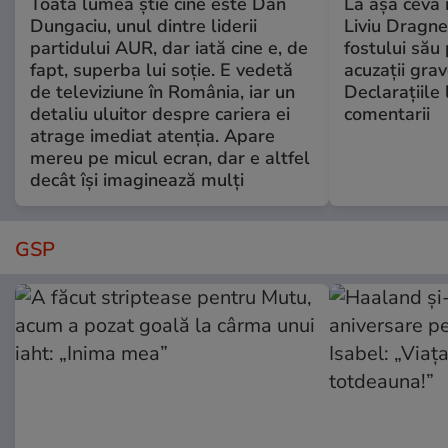
Toată lumea știe cine este Dan
La așa ceva 
Dungaciu, unul dintre liderii
Liviu Dragne
partidului AUR, dar iată cine e, de
fostului său 
fapt, superba lui soție. E vedetă
acuzații grav
de televiziune în România, iar un
Declarațiile 
detaliu uluitor despre cariera ei
comentarii
atrage imediat atenția. Apare
mereu pe micul ecran, dar e altfel
decât își imaginează mulți
GSP