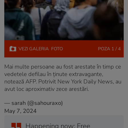
VEZI
GALERIA
FOTO
POZA
1 / 4
Mai multe persoane au fost arestate în timp ce
vedetele defilau în ținute extravagante,
notează AFP. Potrivit New York Daily News, au
avut loc aproximativ zece arestări.
— sarah (@sahouraxo)
May 7, 2024
Happening now: Free