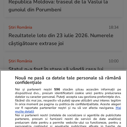
Republica Moldova: traseul de la Vaslui la
gunoiul din Porumbeni
Știri România
18:34
Rezultatele loto din 23 iulie 2026. Numerele
câștigătoare extrase joi
Știri România
10:00
Statul n-a fost în stare să vândă casa lui
Gheorghe Dincă, ajunsă o ruină la 7 ani de la
Nouă ne pasă ca datele tale personale să rămână
confidențiale
cazul Caracal. „Asta ar trebui dărâmată!”
Noi și partenerii noștri
596
stocăm și/sau accesăm informații pe
dispozitivul dvs., precum identificatorii cookie unici pentru prelucrarea
datelor cu caracter personal. Puteți accepta sau gestiona preferințele dvs.
făcând clic mai jos, respectiv vă puteți opune utilizării unui interes legitim
în orice moment pe pagina cu politica de confidențialitate. Aceste alegeri
vor fi raportate partenerilor noștri și nu vă vor afecta navigarea.
Mai
multe detalii
Noi si partenerii nostri (retelele de socializare si agentiile de publicitate
partenere, precum si furnizorii nostri de servicii de date analitice)
prelucram date pentru a permite website-ului sa functioneze, pentru a
personaliza continutul si anunturile publicitare afisate in functie de