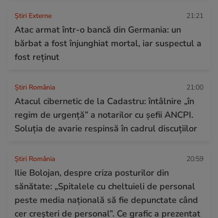
Știri Externe
21:21
Atac armat într-o bancă din Germania: un
bărbat a fost înjunghiat mortal, iar suspectul a
fost reținut
Știri România
21:00
Atacul cibernetic de la Cadastru: întâlnire „în
regim de urgență” a notarilor cu șefii ANCPI.
Soluția de avarie respinsă în cadrul discuțiilor
Știri România
20:59
Ilie Bolojan, despre criza posturilor din
sănătate: „Spitalele cu cheltuieli de personal
peste media națională să fie depunctate când
cer creșteri de personal”. Ce grafic a prezentat