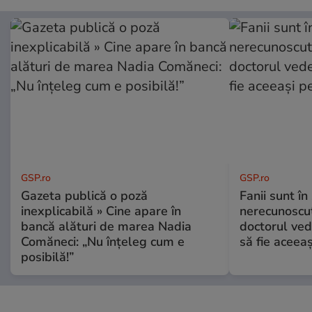
GSP.ro
GSP.ro
Gazeta publică o poză
Fanii sunt în 
inexplicabilă » Cine apare în
nerecunoscut
bancă alături de marea Nadia
doctorul ved
Comăneci: „Nu înțeleg cum e
să fie aceea
posibilă!”