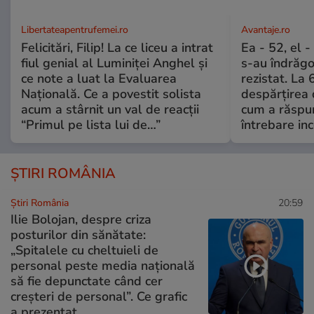
Libertateapentrufemei.ro
Avantaje.ro
Felicitări, Filip! La ce liceu a intrat
Ea - 52, el 
fiul genial al Luminiței Anghel și
s-au îndrăgos
ce note a luat la Evaluarea
rezistat. La 
Națională. Ce a povestit solista
despărțirea 
acum a stârnit un val de reacții
cum a răspu
“Primul pe lista lui de…”
întrebare i
ȘTIRI ROMÂNIA
Știri România
20:59
Ilie Bolojan, despre criza
posturilor din sănătate:
„Spitalele cu cheltuieli de
personal peste media națională
să fie depunctate când cer
creșteri de personal”. Ce grafic
a prezentat