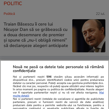
POLITIC
Politică
22 iul.
Traian Băsescu îi cere lui
Nicușor Dan să se grăbească cu
a doua desemnare de premier
și spune că „nu-l obligă nimeni”
să declanșeze alegeri anticipate
Politică
22 iul.
Nouă ne pasă ca datele tale personale să rămână
Fostul președinte al CCR,
confidențiale
Analiză
Augustin Zegrean, după ce
Noi și partenerii noștri
596
stocăm și/sau accesăm informații pe
Justiția a decis suspendarea
dispozitivul dvs., precum identificatorii cookie unici pentru prelucrarea
datelor cu caracter personal. Puteți accepta sau gestiona preferințele dvs.
inițierii Legii salarizării
făcând clic mai jos, respectiv vă puteți opune utilizării unui interes legitim
în orice moment pe pagina cu politica de confidențialitate. Aceste alegeri
bugetarilor: „Nu-i treaba
vor fi raportate partenerilor noștri și nu vă vor afecta navigarea.
Mai
Justiției să se amestece în
multe detalii
Noi si partenerii nostri (retelele de socializare si agentiile de publicitate
legiferare”
partenere, precum si furnizorii nostri de servicii de date analitice)
prelucram date pentru a permite website-ului sa functioneze, pentru a
personaliza continutul si anunturile publicitare afisate in functie de