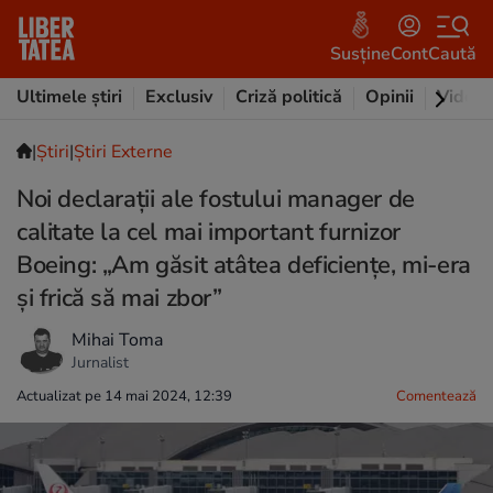
Susține
Cont
Caută
Ultimele știri
Exclusiv
Criză politică
Opinii
Video
|
Ştiri
|
Știri Externe
Noi declarații ale fostului manager de
calitate la cel mai important furnizor
Boeing: „Am găsit atâtea deficiențe, mi-era
și frică să mai zbor”
Mihai Toma
Jurnalist
Actualizat pe 14 mai 2024, 12:39
Comentează