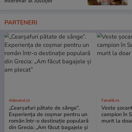
interimar al Justiției
PARTENERI
Adevarul.ro
Fanatik.ro
„Cearșafuri pătate de sânge”.
Veste șocantă
Experiența de coșmar pentru un
campion în S
român într-o destinație populară
murit la doa
din Grecia: „Am făcut bagajele și