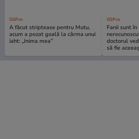
GSP.ro
GSP.ro
A făcut striptease pentru Mutu,
Fanii sunt în 
acum a pozat goală la cârma unui
nerecunoscut
iaht: „Inima mea”
doctorul ved
să fie aceea