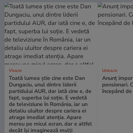
Viva.ro
Unica.ro
Toată lumea știe cine este Dan
Anunț impor
Dungaciu, unul dintre liderii
pensionari. 
partidului AUR, dar iată cine e, de
începând de 
fapt, superba lui soție. E vedetă
de televiziune în România, iar un
detaliu uluitor despre cariera ei
atrage imediat atenția. Apare
mereu pe micul ecran, dar e altfel
decât își imaginează mulți