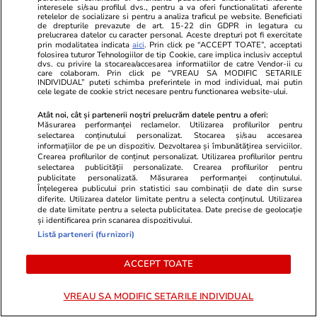
interesele si/sau profilul dvs., pentru a va oferi functionalitati aferente
retelelor de socializare si pentru a analiza traficul pe website. Beneficiati
PARTENERI
de drepturile prevazute de art. 15-22 din GDPR in legatura cu
prelucrarea datelor cu caracter personal. Aceste drepturi pot fi exercitate
prin modalitatea indicata
aici
. Prin click pe “ACCEPT TOATE”, acceptati
folosirea tuturor Tehnologiilor de tip Cookie, care implica inclusiv acceptul
dvs. cu privire la stocarea/accesarea informatiilor de catre Vendor-ii cu
care colaboram. Prin click pe “VREAU SA MODIFIC SETARILE
INDIVIDUAL” puteti schimba preferintele in mod individual, mai putin
cele legate de cookie strict necesare pentru functionarea website-ului.
Atât noi, cât și partenerii noștri prelucrăm datele pentru a oferi:
Măsurarea performanței reclamelor. Utilizarea profilurilor pentru
selectarea conținutului personalizat. Stocarea și/sau accesarea
informațiilor de pe un dispozitiv. Dezvoltarea și îmbunătățirea serviciilor.
Crearea profilurilor de conținut personalizat. Utilizarea profilurilor pentru
selectarea publicității personalizate. Crearea profilurilor pentru
publicitate personalizată. Măsurarea performanței conținutului.
Înțelegerea publicului prin statistici sau combinații de date din surse
diferite. Utilizarea datelor limitate pentru a selecta conținutul. Utilizarea
de date limitate pentru a selecta publicitatea. Date precise de geolocație
ZiaruldeIasi.ro
Fanatik.ro
și identificarea prin scanarea dispozitivului.
Proiectul imobiliar pregătit lângă
Nu a avut mi
Listă parteneri (furnizori)
Lidl Moara de Foc este scos la
Universități
vânzare. Dezvoltatorul este
mai mult de 
ACCEPT TOATE
asociat în piață cu un alt proiect
Am avut șan
de anvergură
VREAU SA MODIFIC SETARILE INDIVIDUAL