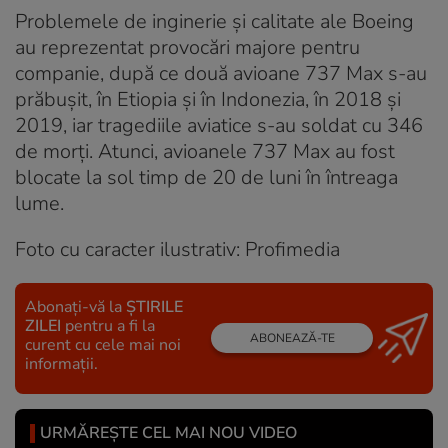
Problemele de inginerie și calitate ale Boeing
au reprezentat provocări majore pentru
companie, după ce două avioane 737 Max s-au
prăbușit, în Etiopia și în Indonezia, în 2018 și
2019, iar tragediile aviatice s-au soldat cu 346
de morți. Atunci, avioanele 737 Max au fost
blocate la sol timp de 20 de luni în întreaga
lume.
Foto cu caracter ilustrativ: Profimedia
Abonați-vă la
ȘTIRILE
ZILEI
pentru a fi la
ABONEAZĂ-TE
curent cu cele mai noi
informații.
URMĂREȘTE CEL MAI NOU VIDEO