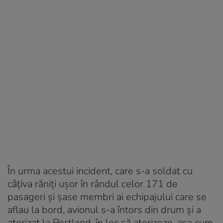
În urma acestui incident, care s-a soldat cu
câţiva răniţi uşor în rândul celor 171 de
pasageri şi şase membri ai echipajului care se
aflau la bord, avionul s-a întors din drum şi a
aterizat la Portland, în loc să aterizeze, aşa cum