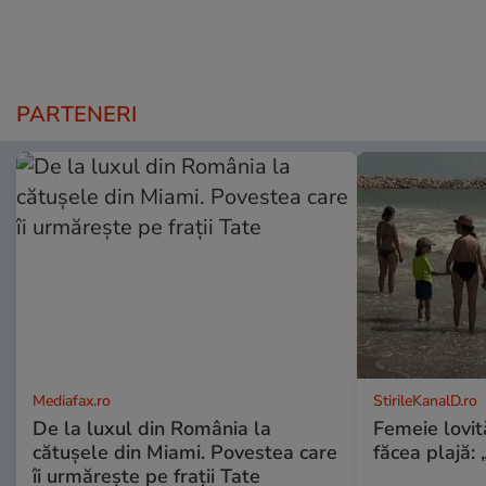
PARTENERI
Mediafax.ro
StirileKanalD.ro
De la luxul din România la
Femeie lovit
cătușele din Miami. Povestea care
făcea plajă: „
îi urmărește pe frații Tate