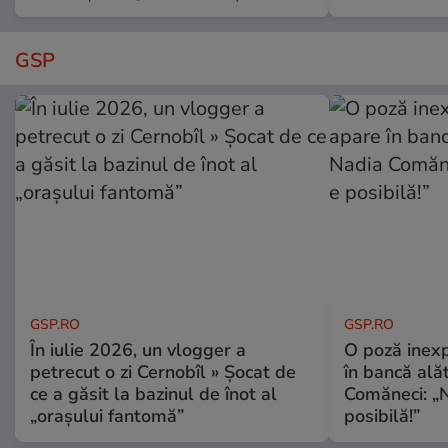
GSP
GSP.RO
GSP.RO
În iulie 2026, un vlogger a
O poză inexp
petrecut o zi Cernobîl » Șocat de
în bancă ală
ce a găsit la bazinul de înot al
Comăneci: „N
„orașului fantomă”
posibilă!”