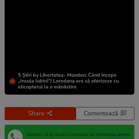
5 Știri by Libertatea- Monden: Când începe
„Insula Iubirii”/ Loredana era să aterizeze cu
elicopterul la o mănăstire
Share
Comentează
Abonați-vă la canalul Libertatea de WhatsApp pentru