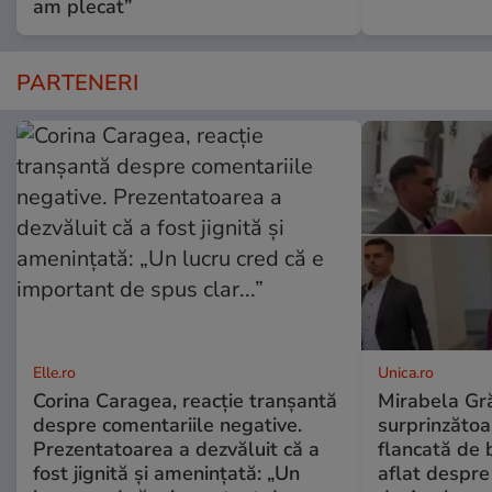
am plecat”
PARTENERI
Elle.ro
Unica.ro
Corina Caragea, reacție tranșantă
Mirabela Gră
despre comentariile negative.
surprinzătoar
Prezentatoarea a dezvăluit că a
flancată de 
fost jignită și amenințată: „Un
aflat despre