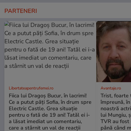
PARTENERI
Libertateapentrufemei.ro
Avantaje.ro
Fiica lui Dragoș Bucur, în lacrimi!
Trist, foarte
Ce a putut păți Sofia, în drum spre
împreună, în
Electric Castle. Grea situație
noastră actri
pentru o fată de 19 ani! Tatăl ei i-
lui Mungiu, ș
a lăsat imediat un comentariu,
TVR au fost 
care a stârnit un val de reacții
până când mo