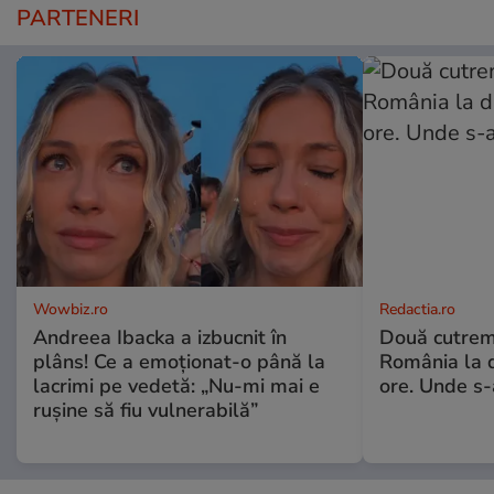
PARTENERI
Wowbiz.ro
Redactia.ro
Andreea Ibacka a izbucnit în
Două cutrem
plâns! Ce a emoționat-o până la
România la d
lacrimi pe vedetă: „Nu-mi mai e
ore. Unde s
rușine să fiu vulnerabilă”