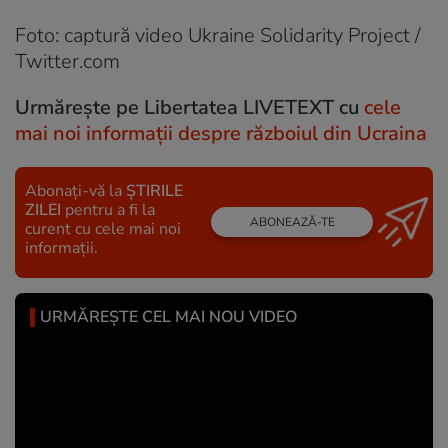
Foto: captură video Ukraine Solidarity Project /
Twitter.com
Urmărește pe Libertatea LIVETEXT cu
cele
mai noi informații despre războiul din Ucraina
Abonați-vă la
ȘTIRILE
ZILEI
pentru a fi la
ABONEAZĂ-TE
curent cu cele mai noi
informații.
URMĂREȘTE CEL MAI NOU VIDEO