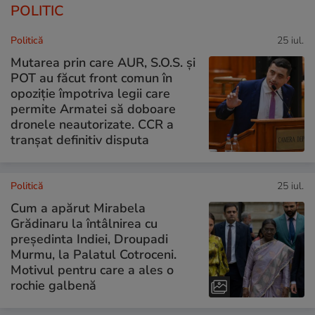
POLITIC
Politică
25 iul.
Mutarea prin care AUR, S.O.S. și
POT au făcut front comun în
opoziție împotriva legii care
permite Armatei să doboare
dronele neautorizate. CCR a
tranșat definitiv disputa
Politică
25 iul.
Cum a apărut Mirabela
Grădinaru la întâlnirea cu
președinta Indiei, Droupadi
Murmu, la Palatul Cotroceni.
Motivul pentru care a ales o
rochie galbenă