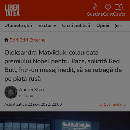
Susține
Cont
Caută
Ultimele știri
Exclusiv
Criză politică
Opinii
Intervi
|
Ştiri
|
Știri Externe
Oleksandra Matviiciuk, colaureata
premiului Nobel pentru Pace, solicită Red
Bull, într-un mesaj inedit, să se retragă de
pe piața rusă
Andrei Stan
redactor
Actualizat pe 22 nov. 2022, 22:00
1 comentariu