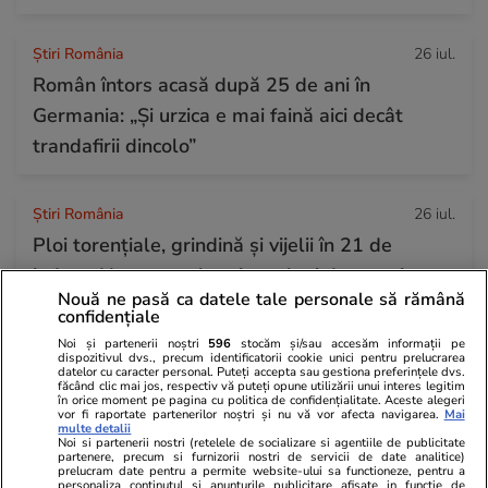
Știri România
26 iul.
Român întors acasă după 25 de ani în
Germania: „Și urzica e mai faină aici decât
trandafirii dincolo”
Știri România
26 iul.
Ploi torențiale, grindină și vijelii în 21 de
județe. Harta zonelor vizate luni de avertizarea
Nouă ne pasă ca datele tale personale să rămână
meteo ANM cod galben
confidențiale
Noi și partenerii noștri
596
stocăm și/sau accesăm informații pe
dispozitivul dvs., precum identificatorii cookie unici pentru prelucrarea
datelor cu caracter personal. Puteți accepta sau gestiona preferințele dvs.
Ştiri
26 iul. 2021
făcând clic mai jos, respectiv vă puteți opune utilizării unui interes legitim
în orice moment pe pagina cu politica de confidențialitate. Aceste alegeri
Ce nu trebuie să faci de Sfântul Pantelimon
vor fi raportate partenerilor noștri și nu vă vor afecta navigarea.
Mai
multe detalii
Noi si partenerii nostri (retelele de socializare si agentiile de publicitate
partenere, precum si furnizorii nostri de servicii de date analitice)
prelucram date pentru a permite website-ului sa functioneze, pentru a
Știri România
26 iul.
personaliza continutul si anunturile publicitare afisate in functie de