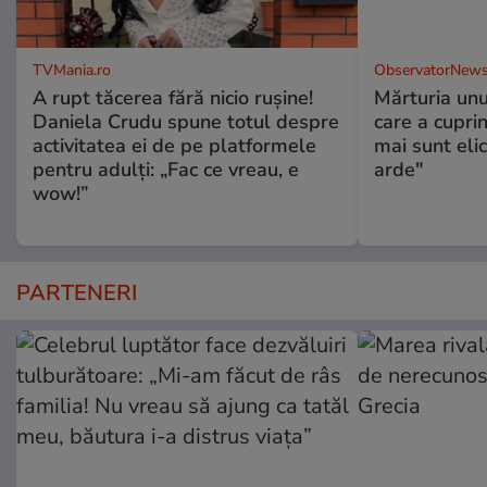
TVMania.ro
ObservatorNews
A rupt tăcerea fără nicio rușine!
Mărturia unu
Daniela Crudu spune totul despre
care a cupri
activitatea ei de pe platformele
mai sunt eli
pentru adulți: „Fac ce vreau, e
arde"
wow!”
PARTENERI