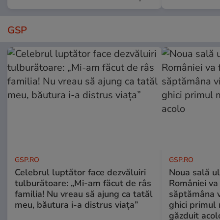
GSP
GSP.RO
GSP.RO
Celebrul luptător face dezvăluiri
Noua sală u
tulburătoare: „Mi-am făcut de râs
României va 
familia! Nu vreau să ajung ca tatăl
săptămâna vi
meu, băutura i-a distrus viața”
ghici primul 
găzduit acol