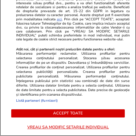
interesele si/sau profilul dvs., pentru a va oferi functionalitati aferente
Rezultatele Loto 6/49 din 26 iulie 2026.
retelelor de socializare si pentru a analiza traficul pe website. Beneficiati
de drepturile prevazute de art. 15-22 din GDPR in legatura cu
Numerele câștigătoare extrase duminică
prelucrarea datelor cu caracter personal. Aceste drepturi pot fi exercitate
prin modalitatea indicata
aici
. Prin click pe “ACCEPT TOATE”, acceptati
folosirea tuturor Tehnologiilor de tip Cookie, care implica inclusiv acceptul
dvs. cu privire la stocarea/accesarea informatiilor de catre Vendor-ii cu
care colaboram. Prin click pe “VREAU SA MODIFIC SETARILE
INDIVIDUAL” puteti schimba preferintele in mod individual, mai putin
cele legate de cookie strict necesare pentru functionarea website-ului.
Atât noi, cât și partenerii noștri prelucrăm datele pentru a oferi:
Măsurarea performanței reclamelor. Utilizarea profilurilor pentru
selectarea conținutului personalizat. Stocarea și/sau accesarea
informațiilor de pe un dispozitiv. Dezvoltarea și îmbunătățirea serviciilor.
Crearea profilurilor de conținut personalizat. Utilizarea profilurilor pentru
selectarea publicității personalizate. Crearea profilurilor pentru
publicitate personalizată. Măsurarea performanței conținutului.
Înțelegerea publicului prin statistici sau combinații de date din surse
diferite. Utilizarea datelor limitate pentru a selecta conținutul. Utilizarea
de date limitate pentru a selecta publicitatea. Date precise de geolocație
și identificarea prin scanarea dispozitivului.
Vacanțe și Cultură
26 iul.
Sănătate și Fitn
Listă parteneri (furnizori)
Satul-fantomă din Spania readus
Testul genom
ACCEPT TOATE
la viață: povestea El Acebuchal
dacă o pacie
din Munții Malaga
are nevoie d
VREAU SA MODIFIC SETARILE INDIVIDUAL