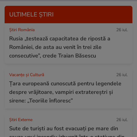
ULTIMELE ȘTIRI
Știri România
26 iul.
Rusia „testează capacitatea de ripostă a
României, de asta au venit în trei zile
consecutive”, crede Traian Băsescu
Vacanțe și Cultură
26 iul.
Țara europeană cunoscută pentru legendele
despre vrăjitoare, vampiri extratereștri și
sirene: „Teoriile înfloresc”
Știri Externe
26 iul.
Sute de turiști au fost evacuați pe mare din
cauza unui incendiu izbucnit într-o stațiune din