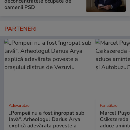
deconcentratele ocupate de
oamenii PSD
PARTENERI
Adevarul.ro
Fanatik.ro
„Pompeii nu a fost îngropat sub
Marcel Pușca
lavă“. Arheologul Darius Arya
Csikszereda 
explică adevărata poveste a
aduce amint