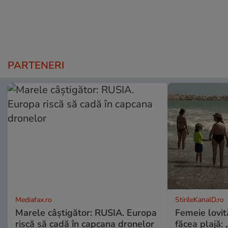
PARTENERI
Mediafax.ro
StirileKanalD.ro
Marele câștigător: RUSIA. Europa
Femeie lovit
riscă să cadă în capcana dronelor
făcea plajă: „