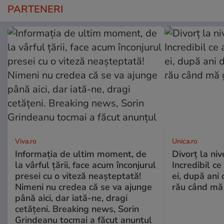
PARTENERI
Viva.ro
Unica.ro
Informația de ultim moment, de
Divorț la nive
la vârful țării, face acum înconjurul
Incredibil ce
presei cu o viteză neașteptată!
ei, după ani 
Nimeni nu credea că se va ajunge
rău când mă
până aici, dar iată-ne, dragi
cetățeni. Breaking news, Sorin
Grindeanu tocmai a făcut anunțul