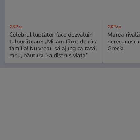
GSP.ro
GSP.ro
Celebrul luptător face dezvăluiri
Marea rivală
tulburătoare: „Mi-am făcut de râs
nerecunoscut
familia! Nu vreau să ajung ca tatăl
Grecia
meu, băutura i-a distrus viața”