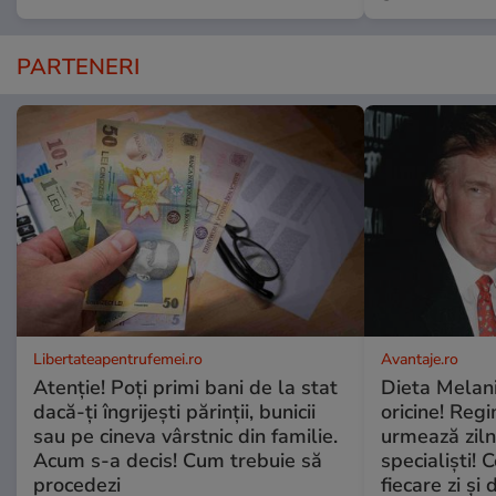
PARTENERI
Libertateapentrufemei.ro
Avantaje.ro
Atenție! Poți primi bani de la stat
Dieta Melan
dacă-ți îngrijești părinții, bunicii
oricine! Regi
sau pe cineva vârstnic din familie.
urmează zilni
Acum s-a decis! Cum trebuie să
specialiști! 
procedezi
fiecare zi și 