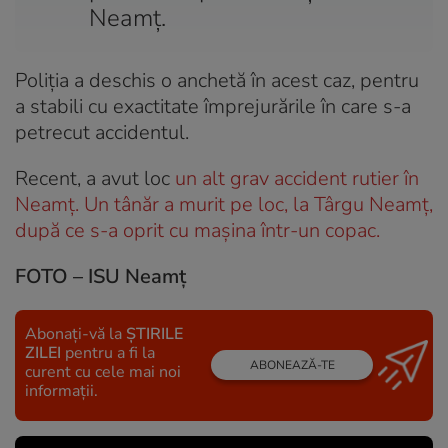
Neamț.
Poliția a deschis o anchetă în acest caz, pentru
a stabili cu exactitate împrejurările în care s-a
petrecut accidentul.
Recent, a avut loc
un alt grav accident rutier în
Neamț. Un tânăr a murit pe loc, la Târgu Neamț,
după ce s-a oprit cu mașina într-un copac
.
FOTO – ISU Neamț
Abonați-vă la
ȘTIRILE
ZILEI
pentru a fi la
ABONEAZĂ-TE
curent cu cele mai noi
informații.