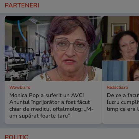
PARTENERI
Wowbiz.ro
Redactia.ro
Monica Pop a suferit un AVC!
De ce a fac
Anunțul îngrijorător a fost făcut
lucru cumplit
chiar de medicul oftalmolog: „M-
timp ce era 
am supărat foarte tare”
POLITIC