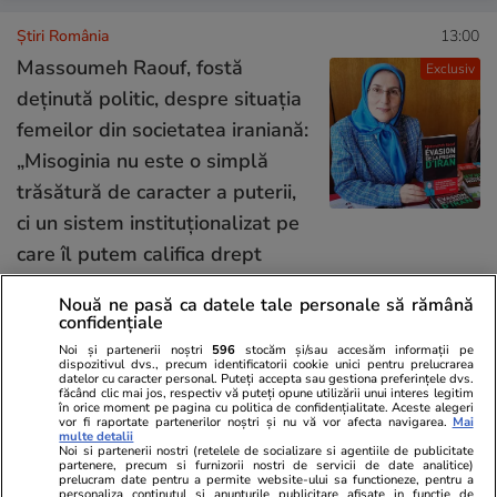
Știri România
13:00
Massoumeh Raouf, fostă
Exclusiv
deținută politic, despre situația
femeilor din societatea iraniană:
„Misoginia nu este o simplă
trăsătură de caracter a puterii,
ci un sistem instituționalizat pe
care îl putem califica drept
apartheid sexual”
Nouă ne pasă ca datele tale personale să rămână
confidențiale
Noi și partenerii noștri
596
stocăm și/sau accesăm informații pe
Știri România
10:58
dispozitivul dvs., precum identificatorii cookie unici pentru prelucrarea
datelor cu caracter personal. Puteți accepta sau gestiona preferințele dvs.
Pompierii români au luptat
făcând clic mai jos, respectiv vă puteți opune utilizării unui interes legitim
în orice moment pe pagina cu politica de confidențialitate. Aceste alegeri
toată noaptea cu incendiile din
vor fi raportate partenerilor noștri și nu vă vor afecta navigarea.
Mai
multe detalii
Grecia: misiune critică în Attica
Noi si partenerii nostri (retelele de socializare si agentiile de publicitate
partenere, precum si furnizorii nostri de servicii de date analitice)
pentru salvarea caselor și
prelucram date pentru a permite website-ului sa functioneze, pentru a
personaliza continutul si anunturile publicitare afisate in functie de