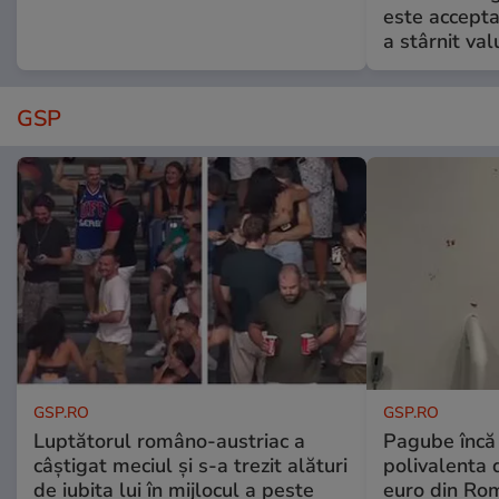
este accepta
a stârnit valu
GSP
GSP.RO
GSP.RO
Luptătorul româno-austriac a
Pagube încă 
câștigat meciul și s-a trezit alături
polivalenta 
de iubita lui în mijlocul a peste
euro din Rom