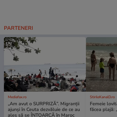
PARTENERI
Mediafax.ro
StirileKanalD.ro
„Am avut o SURPRIZĂ”. Migranții
Femeie lovit
ajunși în Ceuta dezvăluie de ce au
făcea plajă: „
ales să se ÎNTOARCĂ în Maroc