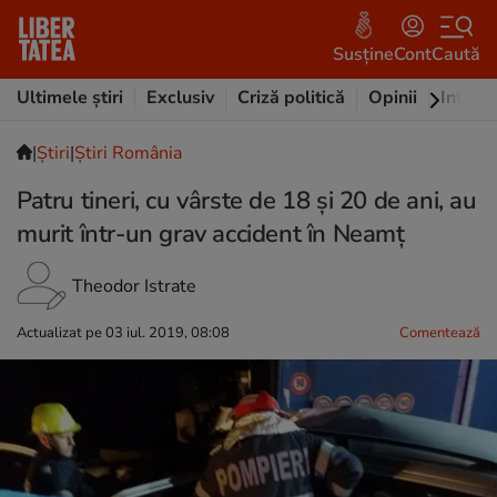
Susține
Cont
Caută
Ultimele știri
Exclusiv
Criză politică
Opinii
Intervi
|
Ştiri
|
Știri România
Patru tineri, cu vârste de 18 și 20 de ani, au
murit într-un grav accident în Neamț
Theodor Istrate
Actualizat pe 03 iul. 2019, 08:08
Comentează