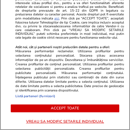
animalelor din calea flăcărilor
interesele si/sau profilul dvs., pentru a va oferi functionalitati aferente
retelelor de socializare si pentru a analiza traficul pe website. Beneficiati
de drepturile prevazute de art. 15-22 din GDPR in legatura cu
prelucrarea datelor cu caracter personal. Aceste drepturi pot fi exercitate
prin modalitatea indicata
aici
. Prin click pe “ACCEPT TOATE”, acceptati
Știri România
10:32
folosirea tuturor Tehnologiilor de tip Cookie, care implica inclusiv acceptul
dvs. cu privire la stocarea/accesarea informatiilor de catre Vendor-ii cu
care colaboram. Prin click pe “VREAU SA MODIFIC SETARILE
INDIVIDUAL” puteti schimba preferintele in mod individual, mai putin
cele legate de cookie strict necesare pentru functionarea website-ului.
Alertă în județul Tulcea: o țintă
aeriană a fost detectată în
Atât noi, cât și partenerii noștri prelucrăm datele pentru a oferi:
Măsurarea performanței reclamelor. Utilizarea profilurilor pentru
apropierea frontierei cu Ucraina
selectarea conținutului personalizat. Stocarea și/sau accesarea
informațiilor de pe un dispozitiv. Dezvoltarea și îmbunătățirea serviciilor.
Crearea profilurilor de conținut personalizat. Utilizarea profilurilor pentru
selectarea publicității personalizate. Crearea profilurilor pentru
publicitate personalizată. Măsurarea performanței conținutului.
Înțelegerea publicului prin statistici sau combinații de date din surse
diferite. Utilizarea datelor limitate pentru a selecta conținutul. Utilizarea
Știri România
09:48
de date limitate pentru a selecta publicitatea. Date precise de geolocație
și identificarea prin scanarea dispozitivului.
Ce se întâmplă cu buletinele
Listă parteneri (furnizori)
vechi ale românilor, din 3
august, în Italia. Sunt multe
ACCEPT TOATE
lucruri pe care nu le mai pot
VREAU SA MODIFIC SETARILE INDIVIDUAL
face