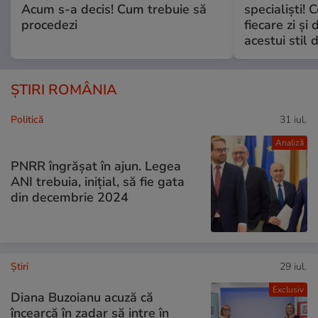
Acum s-a decis! Cum trebuie să
specialiști! 
procedezi
fiecare zi și 
acestui stil 
ȘTIRI ROMÂNIA
Politică
31 iul.
Analiză
PNRR îngrășat în ajun. Legea
ANI trebuia, inițial, să fie gata
din decembrie 2024
Ştiri
29 iul.
Exclusiv
Diana Buzoianu acuză că
încearcă în zadar să intre în