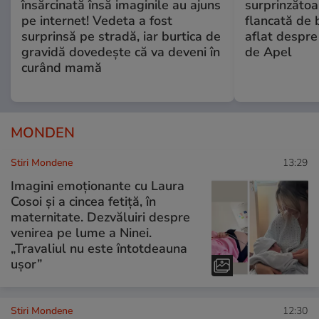
însărcinată însă imaginile au ajuns
surprinzătoar
pe internet! Vedeta a fost
flancată de 
surprinsă pe stradă, iar burtica de
aflat despre
gravidă dovedește că va deveni în
de Apel
curând mamă
MONDEN
Stiri Mondene
13:29
Imagini emoționante cu Laura
Cosoi și a cincea fetiță, în
maternitate. Dezvăluiri despre
venirea pe lume a Ninei.
„Travaliul nu este întotdeauna
ușor”
Stiri Mondene
12:30