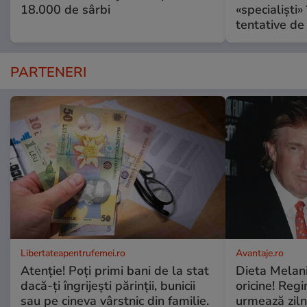
18.000 de sârbi
«specialiști»
tentative de 
PARTENERI
Libertateapentrufemei.ro
Avantaje.ro
Atenție! Poți primi bani de la stat
Dieta Melan
dacă-ți îngrijești părinții, bunicii
oricine! Regi
sau pe cineva vârstnic din familie.
urmează zilni