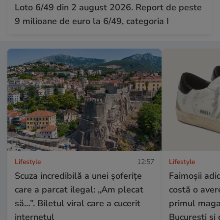
Loto 6/49 din 2 august 2026. Report de peste
9 milioane de euro la 6/49, categoria I
Lifestyle
12:57
Lifestyle
Scuza incredibilă a unei șoferițe
Faimoșii adi
care a parcat ilegal: „Am plecat
costă o aver
să…”. Biletul viral care a cucerit
primul magaz
internetul
București și 