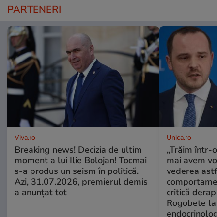
PARTENERI
Viva.ro
Unica.ro
Breaking news! Decizia de ultim
„Trăim într-
moment a lui Ilie Bolojan! Tocmai
mai avem vo
s-a produs un seism în politică.
vederea astf
Azi, 31.07.2026, premierul demis
comportamen
a anunțat tot
critică derap
Rogobete la
endocrinolog