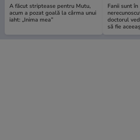
A făcut striptease pentru Mutu,
Fanii sunt în 
acum a pozat goală la cârma unui
nerecunoscut
iaht: „Inima mea”
doctorul ved
să fie aceea