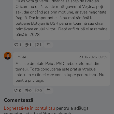
Eu aș vota guvernul doar ca să scap de Bolojan.
Oricum nu o să reziste mult guvernul Veștea, poți
să-l dai oricând jos prin moțiune, ar avea majoritate
fragilă. Dar important e să nu mai rămână la
butoane Bolojan & USR până în toamnă sau chiar
primăvara anului viitor.. Dacă ar fi după ei ar rămâne
până în 2028
1
1
1
Emilee
23.06.2026, 09:59
Aici are dreptate Peiu . PSD trebue reformat din
temelii. Toata conducerea este praf si vtrebue
inlocuita cu tineri care vor sa lupte pentru tara . Nu
pentru privilegii.
0
0
0
Comentează
Loghează-te în contul tău
pentru a adăuga
comentarii și a te alătura dialogului.