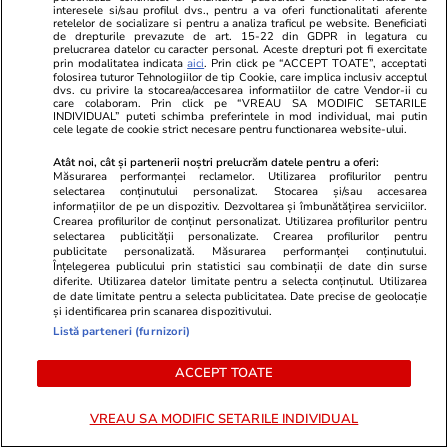
Noi probleme pentru aplicațiile Meta pentru a
interesele si/sau profilul dvs., pentru a va oferi functionalitati aferente
retelelor de socializare si pentru a analiza traficul pe website. Beneficiati
doua oară în doar câteva zile: Instagram,
de drepturile prevazute de art. 15-22 din GDPR in legatura cu
prelucrarea datelor cu caracter personal. Aceste drepturi pot fi exercitate
prin modalitatea indicata
aici
. Prin click pe “ACCEPT TOATE”, acceptati
Facebook și WhatsApp au picat
folosirea tuturor Tehnologiilor de tip Cookie, care implica inclusiv acceptul
dvs. cu privire la stocarea/accesarea informatiilor de catre Vendor-ii cu
care colaboram. Prin click pe “VREAU SA MODIFIC SETARILE
INDIVIDUAL” puteti schimba preferintele in mod individual, mai putin
Știri România
16:44
cele legate de cookie strict necesare pentru functionarea website-ului.
Cod roșu de inundații în Prahova, Dâmbovița și
Atât noi, cât și partenerii noștri prelucrăm datele pentru a oferi:
Măsurarea performanței reclamelor. Utilizarea profilurilor pentru
Ilfov: peste 50 de case au fost inundate,
selectarea conținutului personalizat. Stocarea și/sau accesarea
informațiilor de pe un dispozitiv. Dezvoltarea și îmbunătățirea serviciilor.
pârâul Dâmbu a ieșit din matcă la Ploiești
Crearea profilurilor de conținut personalizat. Utilizarea profilurilor pentru
selectarea publicității personalizate. Crearea profilurilor pentru
publicitate personalizată. Măsurarea performanței conținutului.
Înțelegerea publicului prin statistici sau combinații de date din surse
Citește mai multe
diferite. Utilizarea datelor limitate pentru a selecta conținutul. Utilizarea
de date limitate pentru a selecta publicitatea. Date precise de geolocație
și identificarea prin scanarea dispozitivului.
Listă parteneri (furnizori)
TRENDING
ACCEPT TOATE
Educație
13:24
O mamă nemulțumită de repartizarea
VREAU SA MODIFIC SETARILE INDIVIDUAL
computerizată caută un elev dispus să facă