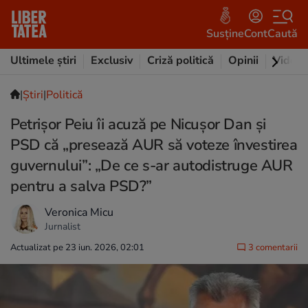
Susține
Cont
Caută
Ultimele știri
Exclusiv
Criză politică
Opinii
Video
|
Ştiri
|
Politică
Petrișor Peiu îi acuză pe Nicușor Dan și
PSD că „presează AUR să voteze învestirea
guvernului”: „De ce s-ar autodistruge AUR
pentru a salva PSD?”
Veronica Micu
Jurnalist
Actualizat pe 23 iun. 2026, 02:01
3 comentarii