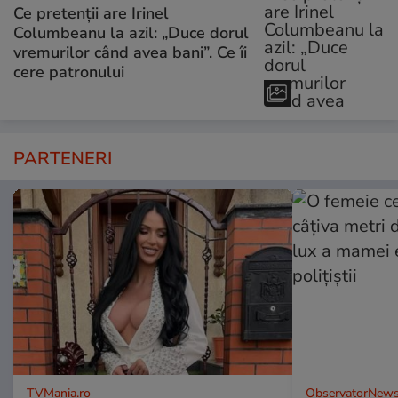
Ce pretenții are Irinel
Columbeanu la azil: „Duce dorul
vremurilor când avea bani”. Ce îi
cere patronului
PARTENERI
TVMania.ro
ObservatorNews