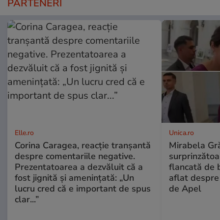
PARTENERI
Elle.ro
Unica.ro
Corina Caragea, reacție tranșantă
Mirabela Gră
despre comentariile negative.
surprinzătoar
Prezentatoarea a dezvăluit că a
flancată de 
fost jignită și amenințată: „Un
aflat despre
lucru cred că e important de spus
de Apel
clar...”