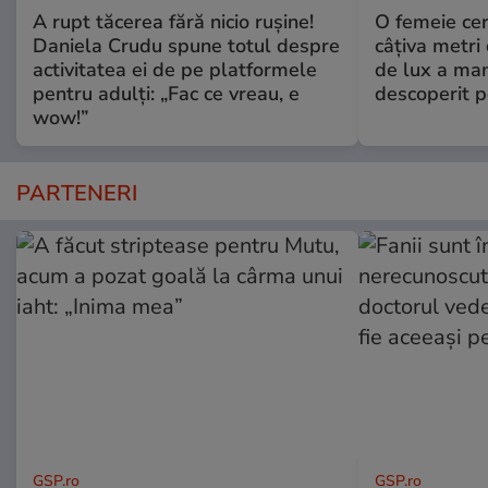
A rupt tăcerea fără nicio rușine!
O femeie cer
Daniela Crudu spune totul despre
câţiva metri
activitatea ei de pe platformele
de lux a mam
pentru adulți: „Fac ce vreau, e
descoperit po
wow!”
PARTENERI
GSP.ro
GSP.ro