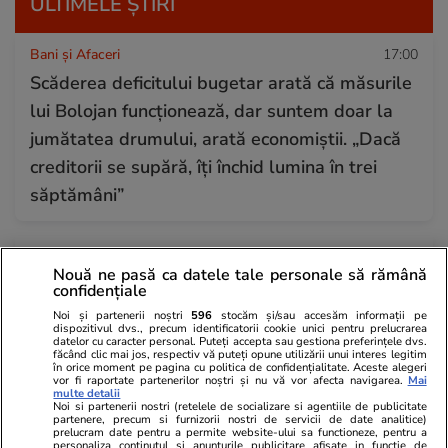
ULTIMELE ȘTIRI
Bani și Afaceri
17:00
Scăderea deficitului bugetar arată că măsurile
lui Bolojan funcționează, dar suntem doar la
jumătatea drumului, arată economiștii. „Dacă
creditorii se supără, îți închid lumina în trei
săptămâni”
Fotbal
16:53
Nouă ne pasă ca datele tale personale să rămână
Cine transmite Levski Sofia – Universitatea
confidențiale
Craiova la TV în România. La ce oră începe
Noi și partenerii noștri
596
stocăm și/sau accesăm informații pe
dispozitivul dvs., precum identificatorii cookie unici pentru prelucrarea
meciul din preliminariile Champions League
datelor cu caracter personal. Puteți accepta sau gestiona preferințele dvs.
făcând clic mai jos, respectiv vă puteți opune utilizării unui interes legitim
2026
în orice moment pe pagina cu politica de confidențialitate. Aceste alegeri
vor fi raportate partenerilor noștri și nu vă vor afecta navigarea.
Mai
multe detalii
Noi si partenerii nostri (retelele de socializare si agentiile de publicitate
partenere, precum si furnizorii nostri de servicii de date analitice)
Tehnologie
16:46
prelucram date pentru a permite website-ului sa functioneze, pentru a
personaliza continutul si anunturile publicitare afisate in functie de