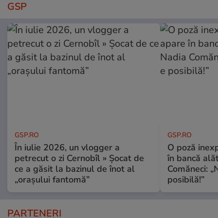
GSP
GSP.RO
GSP.RO
În iulie 2026, un vlogger a
O poză inexp
petrecut o zi Cernobîl » Șocat de
în bancă ală
ce a găsit la bazinul de înot al
Comăneci: „N
„orașului fantomă”
posibilă!”
PARTENERI