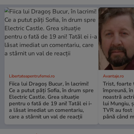
Libertateapentrufemei.ro
Avantaje.ro
Fiica lui Dragoș Bucur, în lacrimi!
Trist, foarte
Ce a putut păți Sofia, în drum spre
împreună, în
Electric Castle. Grea situație
noastră actri
pentru o fată de 19 ani! Tatăl ei i-
lui Mungiu, ș
a lăsat imediat un comentariu,
TVR au fost 
care a stârnit un val de reacții
până când mo