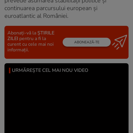
prevede asumarea stabilității politice și
continuarea parcursului european și
euroatlantic al României.
Abonați-vă la
ȘTIRILE
ZILEI
pentru a fi la
ABONEAZĂ-TE
curent cu cele mai noi
informații.
URMĂREȘTE CEL MAI NOU VIDEO