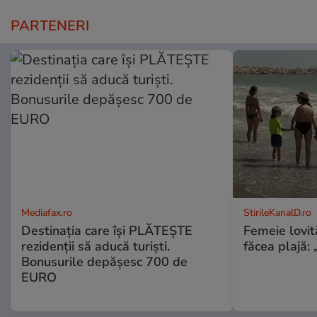
PARTENERI
Mediafax.ro
StirileKanalD.ro
Destinația care își PLĂTEȘTE
Femeie lovit
rezidenții să aducă turiști.
făcea plajă: „
Bonusurile depășesc 700 de
EURO