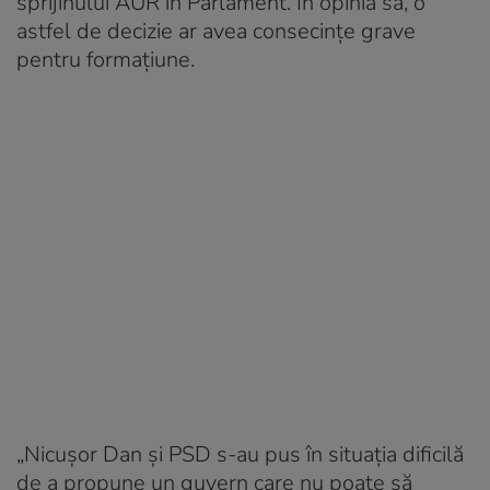
sprijinului AUR în Parlament. În opinia sa, o
astfel de decizie ar avea consecințe grave
pentru formațiune.
„Nicușor Dan și PSD s-au pus în situația dificilă
de a propune un guvern care nu poate să