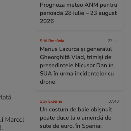
Prognoza meteo ANM pentru
perioada 28 iulie – 23 august
2026
Știri România
27 iul.
Marius Lazurca și generalul
Gheorghiță Vlad, trimiși de
președintele Nicușor Dan în
SUA în urma incidentelor cu
drone
flată
Știri Externe
07:40
Un costum de baie obișnuit
poate duce la o amendă de
ui Marcel
sute de euro, în Spania:
3.