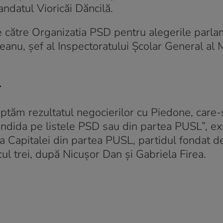
ndatul Vioricăi Dăncilă.
e către Organizatia PSD pentru alegerile parl
eanu, șef al Inspectoratului Școlar General al 
r
teptăm rezultatul negocierilor cu Piedone, care-
dida pe listele PSD sau din partea PUSL”, ex
ia Capitalei din partea PUSL, partidul fondat 
ul trei, după Nicuşor Dan şi Gabriela Firea.