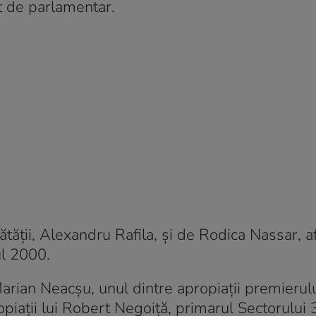
at de parlamentar.
ătăţii, Alexandru Rafila, şi de Rodica Nassar, a
ul 2000.
 Marian Neacşu, unul dintre apropiaţii premierul
opiaţii lui Robert Negoiţă, primarul Sectorului 