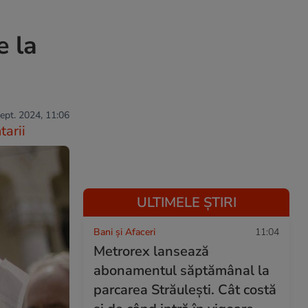
e la
sept. 2024, 11:06
arii
ULTIMELE ȘTIRI
Bani și Afaceri
11:04
Metrorex lansează
abonamentul săptămânal la
parcarea Străulești. Cât costă