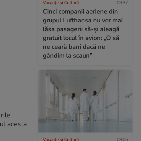
Vacanțe și Cultură
09:37
Cinci companii aeriene din
grupul Lufthansa nu vor mai
lăsa pasagerii să-și aleagă
gratuit locul în avion: „O să
ne ceară bani dacă ne
gândim la scaun”
rile
ul acesta
Vacanțe și Cultură
09:05