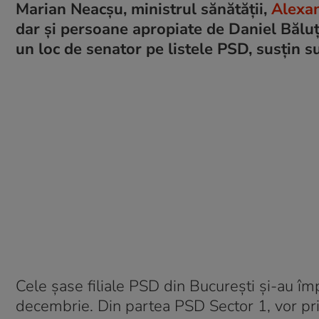
Marian Neacşu, ministrul sănătăţii,
Alexan
dar şi persoane apropiate de Daniel Băl
un loc de senator pe listele PSD, susţin s
Cele şase filiale PSD din Bucureşti şi-au îm
decembrie. Din partea PSD Sector 1, vor prind