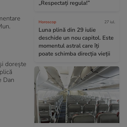
„Respectați regula!”
amentare
Horoscop
27 iul.
Mun.
Luna plină din 29 iulie
deschide un nou capitol. Este
momentul astral care îți
poate schimba direcția vieții
şi doreşte
plică
de Dan