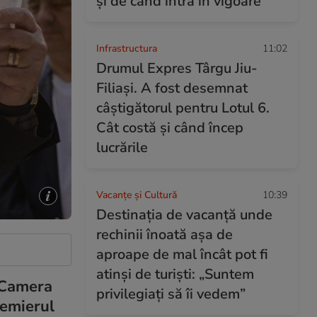
și de când intră în vigoare
Infrastructura
11:02
Drumul Expres Târgu Jiu-
Filiași. A fost desemnat
câștigătorul pentru Lotul 6.
Cât costă și când încep
lucrările
Vacanțe și Cultură
10:39
Destinația de vacanță unde
rechinii înoată așa de
aproape de mal încât pot fi
atinși de turiști: „Suntem
i Camera
privilegiați să îi vedem”
remierul