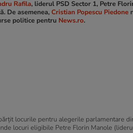
dru Rafila
, liderul PSD Sector 1, Petre Flor
uţă. De asemenea,
Cristian Popescu Piedone
n
urse politice pentru
News.ro
.
părţit locurile pentru alegerile parlamentare di
e locuri eligibile Petre Florin Manole (liderul 