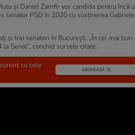
Mutu şi Daniel Zamfir vor candida pentru încă 
es senator PSD în 2020 cu susţinerea Gabrielei
i şi trei senatori în Bucureşti. „În cel mai bun
la Senat”, conchid sursele citate.
 curent cu cele
ABONEAZĂ-TE