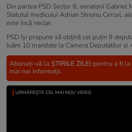
Din partea PSD Sector 6, senatorii Gabriel 
Statutul medicului Adrian Streinu Cercel, al
este încă neclar.
PSD îşi propune să obţină cel puţin 9 deputaţ
luăm 10 mandate la Camera Deputaţilor şi 4 
Abonați-vă la
ȘTIRILE ZILEI
pentru a fi la
mai noi informații.
URMĂREȘTE CEL MAI NOU VIDEO