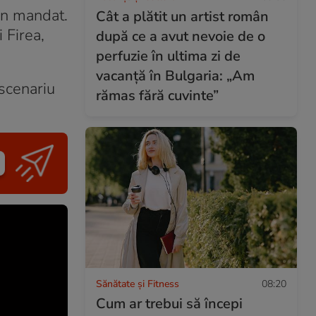
un mandat.
Cât a plătit un artist român
 Firea,
după ce a avut nevoie de o
perfuzie în ultima zi de
vacanță în Bulgaria: „Am
 scenariu
rămas fără cuvinte”
Sănătate și Fitness
08:20
Cum ar trebui să începi