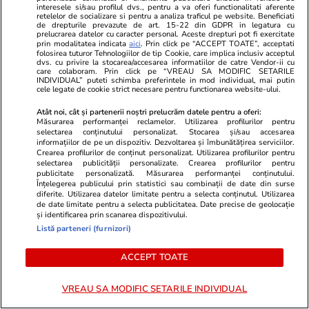
interesele si/sau profilul dvs., pentru a va oferi functionalitati aferente
Advertorial
Advertorial
retelelor de socializare si pentru a analiza traficul pe website. Beneficiati
de drepturile prevazute de art. 15-22 din GDPR in legatura cu
Smart is the new chic: Cum ne
Înscrie-te ac
prelucrarea datelor cu caracter personal. Aceste drepturi pot fi exercitate
ajută tehnologia să ne reinventăm
voucher de 5
prin modalitatea indicata
aici
. Prin click pe “ACCEPT TOATE”, acceptati
folosirea tuturor Tehnologiilor de tip Cookie, care implica inclusiv acceptul
dvs. cu privire la stocarea/accesarea informatiilor de catre Vendor-ii cu
care colaboram. Prin click pe “VREAU SA MODIFIC SETARILE
INDIVIDUAL” puteti schimba preferintele in mod individual, mai putin
PARTENERI
cele legate de cookie strict necesare pentru functionarea website-ului.
Atât noi, cât și partenerii noștri prelucrăm datele pentru a oferi:
Măsurarea performanței reclamelor. Utilizarea profilurilor pentru
selectarea conținutului personalizat. Stocarea și/sau accesarea
informațiilor de pe un dispozitiv. Dezvoltarea și îmbunătățirea serviciilor.
Crearea profilurilor de conținut personalizat. Utilizarea profilurilor pentru
selectarea publicității personalizate. Crearea profilurilor pentru
publicitate personalizată. Măsurarea performanței conținutului.
Înțelegerea publicului prin statistici sau combinații de date din surse
diferite. Utilizarea datelor limitate pentru a selecta conținutul. Utilizarea
de date limitate pentru a selecta publicitatea. Date precise de geolocație
și identificarea prin scanarea dispozitivului.
Listă parteneri (furnizori)
ACCEPT TOATE
Wowbiz.ro
Redactia.ro
VREAU SA MODIFIC SETARILE INDIVIDUAL
Medicii au stabilit cu ce boală se
De ce a fac
confruntă, de fapt, Miruna!
lucru cumplit