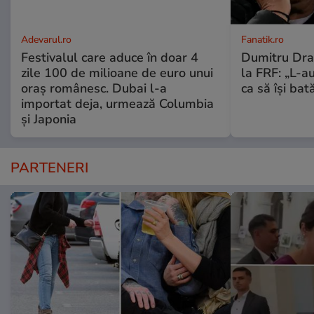
Adevarul.ro
Fanatik.ro
Festivalul care aduce în doar 4
Dumitru Drag
zile 100 de milioane de euro unui
la FRF: „L-a
oraș românesc. Dubai l-a
ca să își bată
importat deja, urmează Columbia
și Japonia
PARTENERI