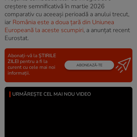
creștere semnificativă în martie 2026
comparativ cu aceeași perioadă a anului trecut,
iar
România este a doua țară din Uniunea
Europeană la aceste scumpiri
, a anunțat recent
Eurostat.
Abonați-vă la
ȘTIRILE
ZILEI
pentru a fi la
ABONEAZĂ-TE
curent cu cele mai noi
informații.
URMĂREȘTE CEL MAI NOU VIDEO