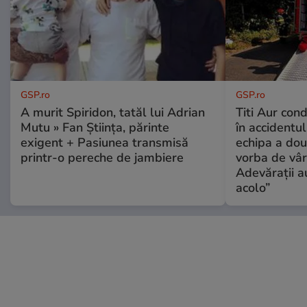
GSP.ro
GSP.ro
A murit Spiridon, tatăl lui Adrian
Titi Aur con
Mutu » Fan Știința, părinte
în accidentul
exigent + Pasiunea transmisă
echipa a dou
printr-o pereche de jambiere
vorba de vâr
Adevărații a
acolo”