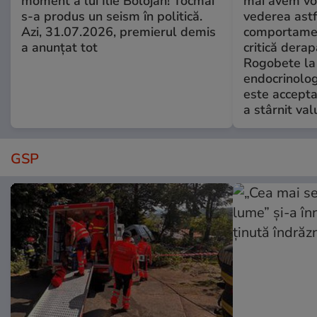
moment a lui Ilie Bolojan! Tocmai
mai avem vo
s-a produs un seism în politică.
vederea astf
Azi, 31.07.2026, premierul demis
comportamen
a anunțat tot
critică derap
Rogobete la
endocrinolog
este accepta
a stârnit valu
GSP