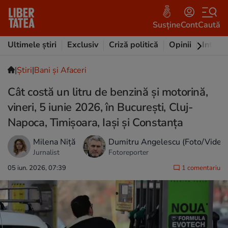
Susține
Cont
Caută
Ultimele știri
Exclusiv
Criză politică
Opinii
Intervi
|
Ştiri
|
Bani și Afaceri
Cât costă un litru de benzină și motorină,
vineri, 5 iunie 2026, în București, Cluj-
Napoca, Timișoara, Iași și Constanța
Milena Niță
Dumitru Angelescu (Foto/Video
Jurnalist
Fotoreporter
05 iun. 2026, 07:39
1 comentariu