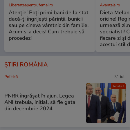
Libertateapentrufemei.ro
Avantaje.ro
Atenție! Poți primi bani de la stat
Dieta Melan
dacă-ți îngrijești părinții, bunicii
oricine! Regi
sau pe cineva vârstnic din familie.
urmează zilni
Acum s-a decis! Cum trebuie să
specialiști! 
procedezi
fiecare zi și 
acestui stil 
ȘTIRI ROMÂNIA
Politică
31 iul.
Analiză
PNRR îngrășat în ajun. Legea
ANI trebuia, inițial, să fie gata
din decembrie 2024