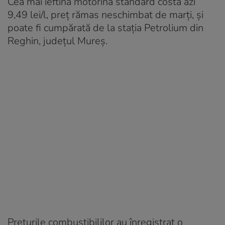
Cea mai ieftină motorină standard costă azi
9,49 lei/l, preț rămas neschimbat de marți, și
poate fi cumpărată de la stația Petrolium din
Reghin, județul Mureș.
Prețurile combustibililor au înregistrat o