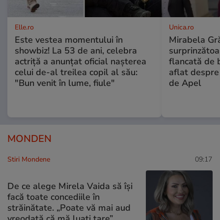
Elle.ro
Unica.ro
Este vestea momentului în
Mirabela Gră
showbiz! La 53 de ani, celebra
surprinzătoar
actriță a anunțat oficial nașterea
flancată de 
celui de-al treilea copil al său:
aflat despre
"Bun venit în lume, fiule"
de Apel
MONDEN
Stiri Mondene
09:17
De ce alege Mirela Vaida să își
facă toate concediile în
străinătate. „Poate vă mai aud
vreodată că mă luați tare”