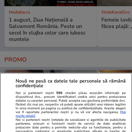
Mediafax.ro
StirileKanalD.ro
1 august, Ziua Națională a
Femeie lovit
Salvamont România. Peste un
făcea plajă: „
secol în slujba celor care iubesc
muntele
PROMO
Nouă ne pasă ca datele tale personale să rămână
confidențiale
Noi și partenerii noștri
596
stocăm și/sau accesăm informații pe
dispozitivul dvs., precum identificatorii cookie unici pentru prelucrarea
datelor cu caracter personal. Puteți accepta sau gestiona preferințele dvs.
făcând clic mai jos, respectiv vă puteți opune utilizării unui interes legitim
în orice moment pe pagina cu politica de confidențialitate. Aceste alegeri
vor fi raportate partenerilor noștri și nu vă vor afecta navigarea.
Mai
multe detalii
Noi si partenerii nostri (retelele de socializare si agentiile de publicitate
partenere, precum si furnizorii nostri de servicii de date analitice)
prelucram date pentru a permite website-ului sa functioneze, pentru a
personaliza continutul si anunturile publicitare afisate in functie de