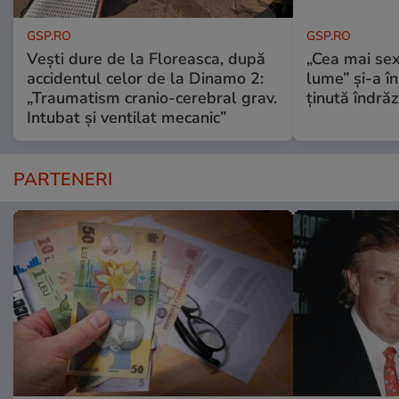
GSP.RO
GSP.RO
Vești dure de la Floreasca, după
„Cea mai sex
accidentul celor de la Dinamo 2:
lume” și-a în
„Traumatism cranio-cerebral grav.
ținută îndră
Intubat și ventilat mecanic”
PARTENERI