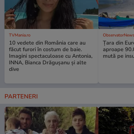
TVMania.ro
ObservatorNews
10 vedete din România care au
Țara din Eur
făcut furori în costum de baie.
aproape 90.0
Imagini spectaculoase cu Antonia,
mută pe insu
INNA, Bianca Drăgușanu și alte
dive
PARTENERI