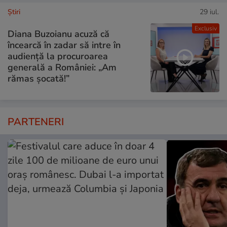
Ştiri
29 iul.
Exclusiv
Diana Buzoianu acuză că
încearcă în zadar să intre în
audiență la procuroarea
generală a României: „Am
rămas șocată!”
PARTENERI