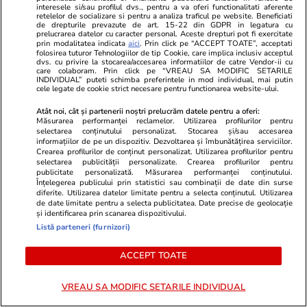
interesele si/sau profilul dvs., pentru a va oferi functionalitati aferente
retelelor de socializare si pentru a analiza traficul pe website. Beneficiati
de drepturile prevazute de art. 15-22 din GDPR in legatura cu
prelucrarea datelor cu caracter personal. Aceste drepturi pot fi exercitate
prin modalitatea indicata
aici
. Prin click pe “ACCEPT TOATE”, acceptati
folosirea tuturor Tehnologiilor de tip Cookie, care implica inclusiv acceptul
dvs. cu privire la stocarea/accesarea informatiilor de catre Vendor-ii cu
care colaboram. Prin click pe “VREAU SA MODIFIC SETARILE
INDIVIDUAL” puteti schimba preferintele in mod individual, mai putin
cele legate de cookie strict necesare pentru functionarea website-ului.
Atât noi, cât și partenerii noștri prelucrăm datele pentru a oferi:
Măsurarea performanței reclamelor. Utilizarea profilurilor pentru
selectarea conținutului personalizat. Stocarea și/sau accesarea
Advertorial
Advertorial
informațiilor de pe un dispozitiv. Dezvoltarea și îmbunătățirea serviciilor.
Crearea profilurilor de conținut personalizat. Utilizarea profilurilor pentru
Smart is the new chic: Cum ne
Înscrie-te ac
selectarea publicității personalizate. Crearea profilurilor pentru
ajută tehnologia să ne reinventăm
voucher de 5
publicitate personalizată. Măsurarea performanței conținutului.
Înțelegerea publicului prin statistici sau combinații de date din surse
diferite. Utilizarea datelor limitate pentru a selecta conținutul. Utilizarea
de date limitate pentru a selecta publicitatea. Date precise de geolocație
și identificarea prin scanarea dispozitivului.
PARTENERI
Listă parteneri (furnizori)
ACCEPT TOATE
VREAU SA MODIFIC SETARILE INDIVIDUAL