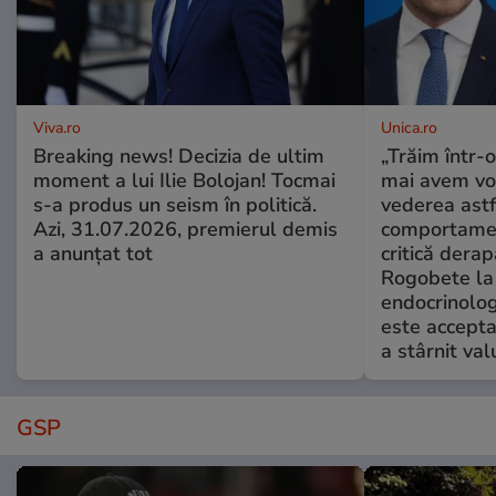
Viva.ro
Unica.ro
Breaking news! Decizia de ultim
„Trăim într-
moment a lui Ilie Bolojan! Tocmai
mai avem vo
s-a produs un seism în politică.
vederea astf
Azi, 31.07.2026, premierul demis
comportamen
a anunțat tot
critică derap
Rogobete la
endocrinolog
este accepta
a stârnit valu
GSP