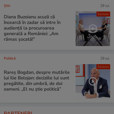
Ştiri
29 iul.
Exclusiv
Diana Buzoianu acuză că
încearcă în zadar să intre în
audiență la procuroarea
generală a României: „Am
rămas șocată!”
Politică
29 iul.
Exclusiv
Rareș Bogdan, despre mutările
lui Ilie Bolojan: deciziile lui sunt
pregătite, din umbră, de doi
oameni. „El nu știe politică”
PARTENERI