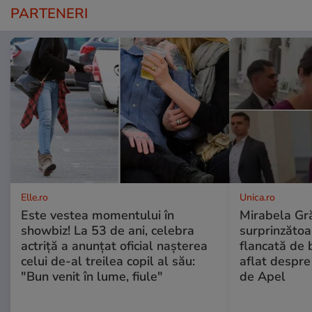
PARTENERI
Elle.ro
Unica.ro
Este vestea momentului în
Mirabela Gră
showbiz! La 53 de ani, celebra
surprinzătoar
actriță a anunțat oficial nașterea
flancată de 
celui de-al treilea copil al său:
aflat despre
"Bun venit în lume, fiule"
de Apel