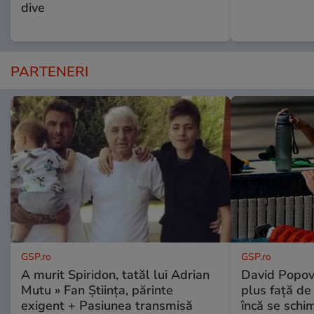
dive
PARTENERI
GSP.ro
GSP.ro
A murit Spiridon, tatăl lui Adrian
David Popovi
Mutu » Fan Știința, părinte
plus față de
exigent + Pasiunea transmisă
încă se schi