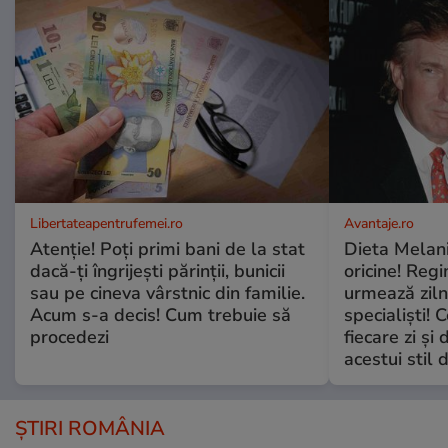
Libertateapentrufemei.ro
Avantaje.ro
Atenție! Poți primi bani de la stat
Dieta Melan
dacă-ți îngrijești părinții, bunicii
oricine! Regi
sau pe cineva vârstnic din familie.
urmează zilni
Acum s-a decis! Cum trebuie să
specialiști! 
procedezi
fiecare zi și 
acestui stil 
ȘTIRI ROMÂNIA