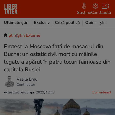
Susține
Cont
Caută
Ultimele știri
Exclusiv
Criză politică
Opinii
Intervi
|
Ştiri
|
Știri Externe
Protest la Moscova față de masacrul din
Bucha: un ostatic civil mort cu mâinile
legate a apărut în patru locuri faimoase din
capitala Rusiei
Vasile Ernu
Contributor
Actualizat pe 05 apr. 2022, 12:43
Comentează