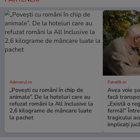
Adevarul.ro
Fanatik.ro
„Povești cu români în chip de
Avea voie șo
animale”. De la hoteluri care au
facă transpo
refuzat români la All Inclusive la
„Există o r
2,6 kilograme de mâncare luate
fermă!” Între
la pachet
tragicului ac
implicați juc