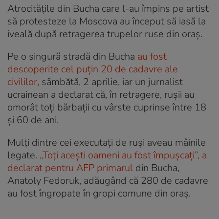
Atrocitățile din Bucha care l-au împins pe artist
să protesteze la Moscova au început să iasă la
iveală după retragerea trupelor ruse din oraș.
Pe o singură stradă din Bucha
au fost
descoperite cel puțin 20 de cadavre ale
civililor,
sâmbătă, 2 aprilie, iar un jurnalist
ucrainean a declarat că, în retragere, rușii au
omorât toți bărbații cu vârste cuprinse între 18
și 60 de ani.
Mulți dintre cei executați de ruși aveau mâinile
legate.
„Toți acești oameni au fost împușcați”, a
declarat pentru AFP primarul
din Bucha,
Anatoly Fedoruk, adăugând că 280 de cadavre
au fost îngropate în gropi comune din oraș.