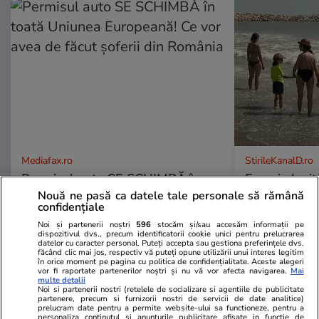
Mediafax.ro
StirileKanalD.ro
Permisul auto SE SCHIMBĂ în
Femeie lovit
toată Uniunea Europeană! Ce vor
făcea plajă: „
Nouă ne pasă ca datele tale personale să rămână
confidențiale
avea de făcut șoferii din România
Noi și partenerii noștri
596
stocăm și/sau accesăm informații pe
dispozitivul dvs., precum identificatorii cookie unici pentru prelucrarea
datelor cu caracter personal. Puteți accepta sau gestiona preferințele dvs.
făcând clic mai jos, respectiv vă puteți opune utilizării unui interes legitim
în orice moment pe pagina cu politica de confidențialitate. Aceste alegeri
PROMO
vor fi raportate partenerilor noștri și nu vă vor afecta navigarea.
Mai
multe detalii
Noi si partenerii nostri (retelele de socializare si agentiile de publicitate
partenere, precum si furnizorii nostri de servicii de date analitice)
prelucram date pentru a permite website-ului sa functioneze, pentru a
personaliza continutul si anunturile publicitare afisate in functie de