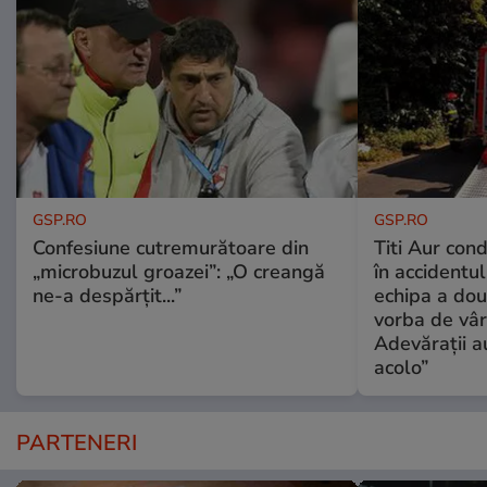
GSP.RO
GSP.RO
Confesiune cutremurătoare din
Titi Aur con
„microbuzul groazei”: „O creangă
în accidentul
ne-a despărțit...”
echipa a dou
vorba de vâr
Adevărații a
acolo”
PARTENERI