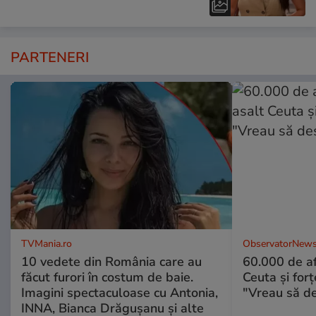
PARTENERI
TVMania.ro
ObservatorNews
10 vedete din România care au
60.000 de af
făcut furori în costum de baie.
Ceuta şi forţ
Imagini spectaculoase cu Antonia,
"Vreau să d
INNA, Bianca Drăgușanu și alte