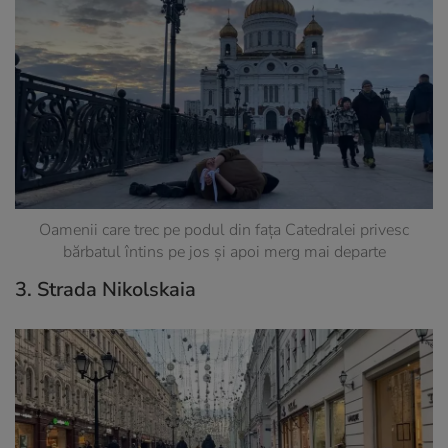
Oamenii care trec pe podul din fața Catedralei privesc
bărbatul întins pe jos și apoi merg mai departe
3. Strada Nikolskaia