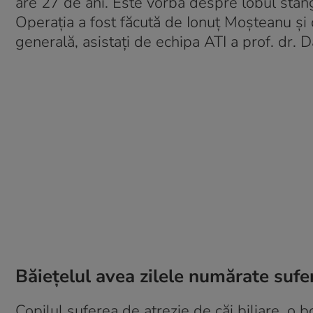
are 27 de ani. Este vorba despre lobul stâng
Operația a fost făcută de Ionuț Moșteanu și 
generală, asistați de echipa ATI a prof. dr
Băiețelul avea zilele numărate sufe
Copilul suferea de atrezie de căi biliare, o bo