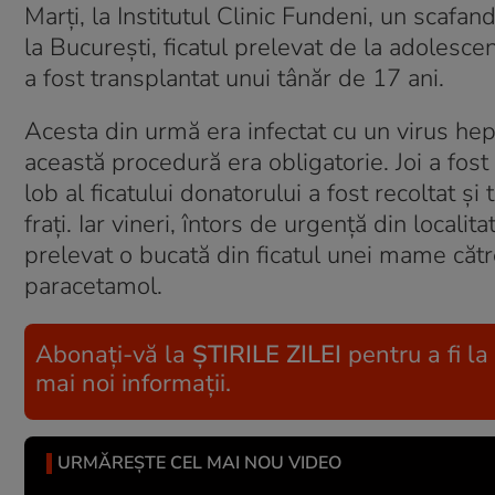
Marţi, la Institutul Clinic Fundeni, un scafand
la Bucureşti, ficatul prelevat de la adolescen
a fost transplantat unui tânăr de 17 ani.
Acesta din urmă era infectat cu un virus hepa
această procedură era obligatorie. Joi a fost
lob al ficatului donatorului a fost recoltat şi
fraţi. Iar vineri, întors de urgență din local
prelevat o bucată din ficatul unei mame către
paracetamol.
Abonați-vă la
ȘTIRILE ZILEI
pentru a fi la
mai noi informații.
URMĂREȘTE CEL MAI NOU VIDEO