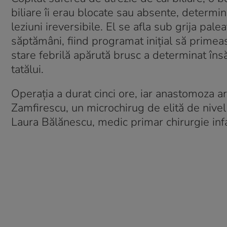
biliare îi erau blocate sau absente, determin
leziuni ireversibile. El se afla sub grija pa
săptămâni, fiind programat inițial să prime
stare febrilă apărută brusc a determinat însă 
tatălui.
Operația a durat cinci ore, iar anastomoza a
Zamfirescu, un microchirug de elită de nivel 
Laura Bălănescu, medic primar chirurgie infan