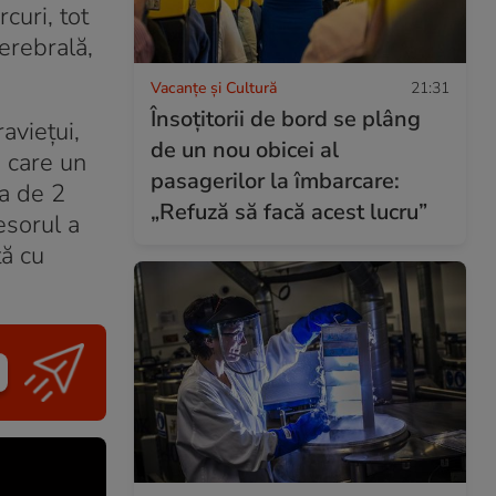
curi, tot
cerebrală,
Vacanțe și Cultură
21:31
Însoțitorii de bord se plâng
avieţui,
de un nou obicei al
n care un
pasagerilor la îmbarcare:
ba de 2
„Refuză să facă acest lucru”
esorul a
tă cu