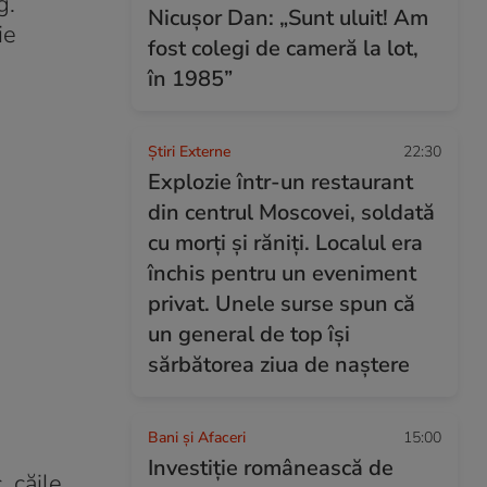
g.
Nicușor Dan: „Sunt uluit! Am
ie
fost colegi de cameră la lot,
în 1985”
Știri Externe
22:30
Explozie într-un restaurant
din centrul Moscovei, soldată
cu morți și răniți. Localul era
închis pentru un eveniment
privat. Unele surse spun că
un general de top își
sărbătorea ziua de naștere
Bani și Afaceri
15:00
Investiție românească de
, căile