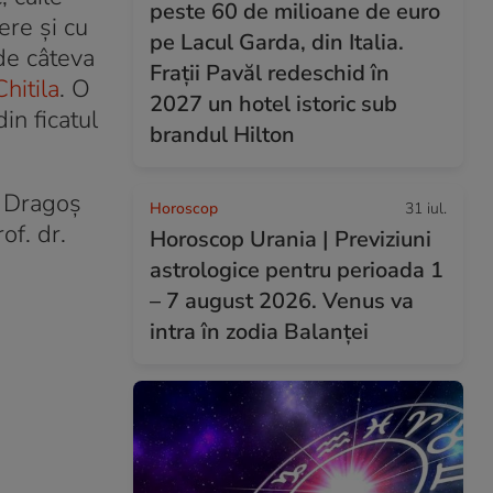
peste 60 de milioane de euro
ere și cu
pe Lacul Garda, din Italia.
 de câteva
Frații Pavăl redeschid în
hitila
. O
2027 un hotel istoric sub
in ficatul
brandul Hilton
. Dragoș
Horoscop
31 iul.
of. dr.
Horoscop Urania | Previziuni
astrologice pentru perioada 1
– 7 august 2026. Venus va
intra în zodia Balanței