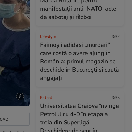
Marea Britanie pentru
manifestații anti-NATO, acte
de sabotaj și război
Lifestyle
23:37
Faimoșii adidași „murdari”
care costă o avere ajung în
România: primul magazin se
deschide în București și caută
angajați
Fotbal
23:35
Universitatea Craiova învinge
Petrolul cu 4-0 în etapa a
cover
treia din Superligă.
Deschidere de scor în