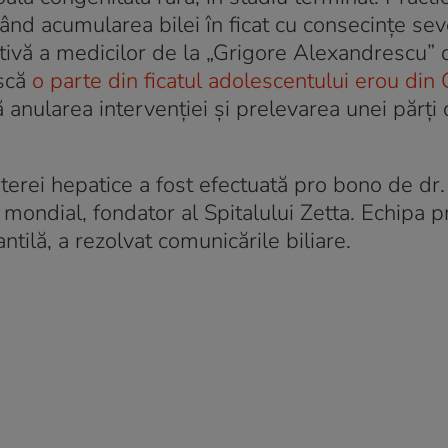
ând acumularea bilei în ficat cu consecințe sev
leativă a medicilor de la „Grigore Alexandrescu”
ască
o parte din ficatul adolescentului erou din C
anularea intervenției și prelevarea unei părți d
rterei hepatice a fost efectuată pro bono de dr
mondial, fondator al Spitalului Zetta. Echipa pr
tilă, a rezolvat comunicările biliare.