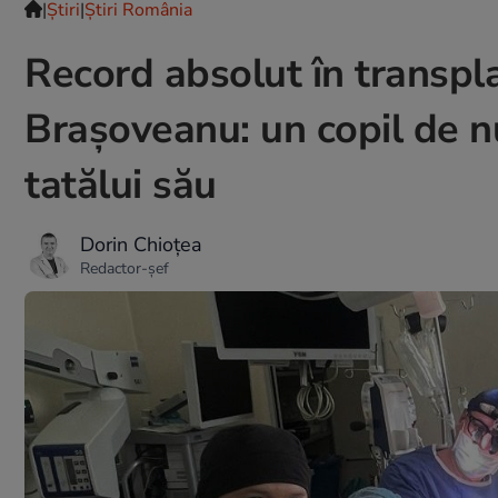
|
Ştiri
|
Știri România
Record absolut în transpla
Brașoveanu: un copil de nu
tatălui său
Dorin Chioțea
Redactor-șef