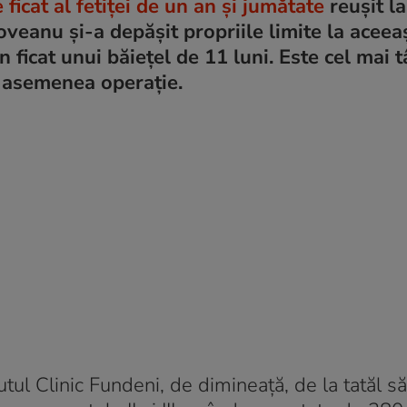
ficat al fetiței de un an și jumătate
reușit la
veanu și-a depășit propriile limite la aceeași
 ficat unui băiețel de 11 luni. Este cel mai 
o asemenea operație.
utul Clinic Fundeni, de dimineață, de la tatăl să