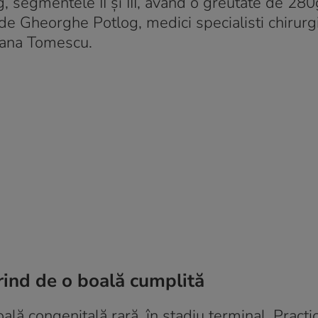
, segmentele II și III, având o greutate de 280
de Gheorghe Potlog, medici specialisti chirurg
. Dana Tomescu.
rind de o boală cumplită
ală congenitală rară, în stadiu terminal. Practic