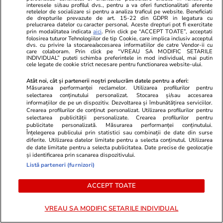
interesele si/sau profilul dvs., pentru a va oferi functionalitati aferente
Legendarul portar Dida a șocat la
Omul din umb
retelelor de socializare si pentru a analiza traficul pe website. Beneficiati
de drepturile prevazute de art. 15-22 din GDPR in legatura cu
înmormântarea lui Franco Baresi »
de la Montre
prelucrarea datelor cu caracter personal. Aceste drepturi pot fi exercitate
Detaliul care a atras atenția
Meritul Nadi
prin modalitatea indicata
aici
. Prin click pe “ACCEPT TOATE”, acceptati
folosirea tuturor Tehnologiilor de tip Cookie, care implica inclusiv acceptul
De ce nu vo
dvs. cu privire la stocarea/accesarea informatiilor de catre Vendor-ii cu
care colaboram. Prin click pe “VREAU SA MODIFIC SETARILE
despre barbar
INDIVIDUAL” puteti schimba preferintele in mod individual, mai putin
cele legate de cookie strict necesare pentru functionarea website-ului.
Atât noi, cât și partenerii noștri prelucrăm datele pentru a oferi:
Măsurarea performanței reclamelor. Utilizarea profilurilor pentru
selectarea conținutului personalizat. Stocarea și/sau accesarea
informațiilor de pe un dispozitiv. Dezvoltarea și îmbunătățirea serviciilor.
Crearea profilurilor de conținut personalizat. Utilizarea profilurilor pentru
selectarea publicității personalizate. Crearea profilurilor pentru
publicitate personalizată. Măsurarea performanței conținutului.
Înțelegerea publicului prin statistici sau combinații de date din surse
diferite. Utilizarea datelor limitate pentru a selecta conținutul. Utilizarea
de date limitate pentru a selecta publicitatea. Date precise de geolocație
și identificarea prin scanarea dispozitivului.
Listă parteneri (furnizori)
ACCEPT TOATE
VREAU SA MODIFIC SETARILE INDIVIDUAL