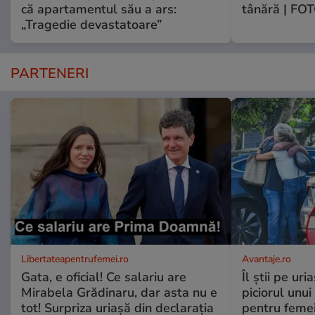
că apartamentul său a ars:
tânără | FO
„Tragedie devastatoare”
PARTENERI
Libertateapentrufemei.ro
Avantaje.ro
Gata, e oficial! Ce salariu are
Îl știi pe ur
Mirabela Grădinaru, dar asta nu e
piciorul unui
tot! Surpriza uriașă din declarația
pentru femei