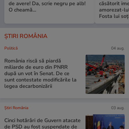
de avere! Da, scrie negru pe alb!
căsătorit ime
O cheamă…
amorezat-lul
Fosta lui soț
ȘTIRI ROMÂNIA
Politică
04 aug.
România riscă să piardă
miliarde de euro din PNRR
după un vot în Senat. De ce
sunt contestate modificările la
legea decarbonizării
Știri România
03 aug.
Cinci hotărâri de Guvern atacate
de PSD au fost suspendate de