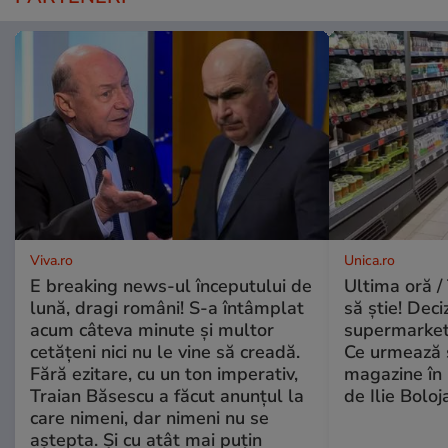
Viva.ro
Unica.ro
E breaking news-ul începutului de
Ultima oră / 
lună, dragi români! S-a întâmplat
să știe! Deci
acum câteva minute și multor
supermarketu
cetățeni nici nu le vine să creadă.
Ce urmează s
Fără ezitare, cu un ton imperativ,
magazine în 
Traian Băsescu a făcut anunțul la
de Ilie Boloj
care nimeni, dar nimeni nu se
aștepta. Și cu atât mai puțin