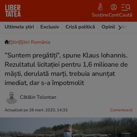
Susține
Cont
Caută
Ultimele știri
Exclusiv
Criză politică
Opinii
Intervi
|
Ştiri
|
Știri România
”Suntem pregătiți”, spune Klaus Iohannis.
Rezultatul licitației pentru 1,6 milioane de
măști, derulată marți, trebuia anunțat
imediat, dar s-a împotmolit
Cătălin Tolontan
Actualizat pe 28 mart. 2020, 14:33
Comentează