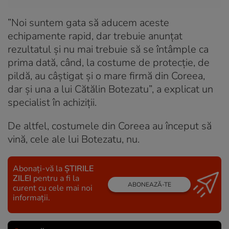
”Noi suntem gata să aducem aceste
echipamente rapid, dar trebuie anunțat
rezultatul și nu mai trebuie să se întâmple ca
prima dată, când, la costume de protecție, de
pildă, au câștigat și o mare firmă din Coreea,
dar și una a lui Cătălin Botezatu”, a explicat un
specialist în achiziții.
De altfel, costumele din Coreea au început să
vină, cele ale lui Botezatu, nu.
Abonați-vă la
ȘTIRILE
ZILEI
pentru a fi la
ABONEAZĂ-TE
curent cu cele mai noi
informații.