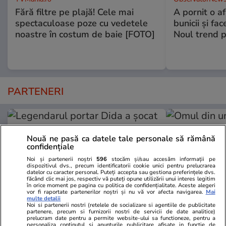
Fără filtre pe plajă! Cele mai
A pornit o a
spectaculoase poze cu vedetele
bunicii şi fa
noastre în costum de baie [FOTO]
Noul trend p
PARTENERI
Nouă ne pasă ca datele tale personale să rămână
confidențiale
Noi și partenerii noștri
596
stocăm și/sau accesăm informații pe
dispozitivul dvs., precum identificatorii cookie unici pentru prelucrarea
datelor cu caracter personal. Puteți accepta sau gestiona preferințele dvs.
făcând clic mai jos, respectiv vă puteți opune utilizării unui interes legitim
în orice moment pe pagina cu politica de confidențialitate. Aceste alegeri
vor fi raportate partenerilor noștri și nu vă vor afecta navigarea.
Mai
multe detalii
Noi si partenerii nostri (retelele de socializare si agentiile de publicitate
partenere, precum si furnizorii nostri de servicii de date analitice)
prelucram date pentru a permite website-ului sa functioneze, pentru a
GSP.ro
GSP.ro
personaliza continutul si anunturile publicitare afisate in functie de