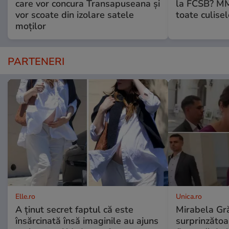
care vor concura Transapuseana și
la FCSB? MM 
vor scoate din izolare satele
toate culisel
moților
PARTENERI
Elle.ro
Unica.ro
A ținut secret faptul că este
Mirabela Gră
însărcinată însă imaginile au ajuns
surprinzătoar