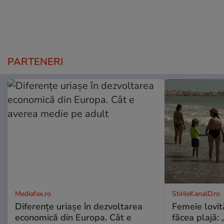
PARTENERI
Mediafax.ro
StirileKanalD.ro
Diferențe uriașe în dezvoltarea
Femeie lovit
economică din Europa. Cât e
făcea plajă: „