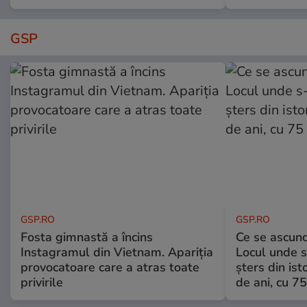
GSP
GSP.RO
GSP.RO
Fosta gimnastă a încins
Ce se ascund
Instagramul din Vietnam. Apariția
Locul unde s-
provocatoare care a atras toate
șters din ist
privirile
de ani, cu 7