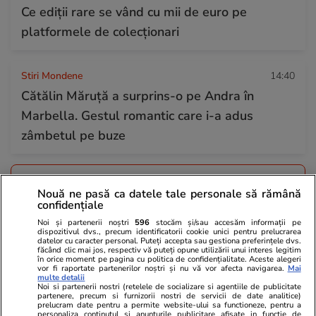
Ce ediții rare se vând cu mii de euro pe
platformele de colecționari
Stiri Mondene
14:40
Cătălin Măruță a surprins-o pe Andra în
Marbella. Gestul romantic care i-a adus
zâmbetul pe buze
Citește mai multe
Nouă ne pasă ca datele tale personale să rămână
confidențiale
Noi și partenerii noștri
596
stocăm și/sau accesăm informații pe
TRENDING
dispozitivul dvs., precum identificatorii cookie unici pentru prelucrarea
datelor cu caracter personal. Puteți accepta sau gestiona preferințele dvs.
făcând clic mai jos, respectiv vă puteți opune utilizării unui interes legitim
Știri România
09:14
în orice moment pe pagina cu politica de confidențialitate. Aceste alegeri
vor fi raportate partenerilor noștri și nu vă vor afecta navigarea.
Mai
A doua dronă doborâtă în România, la 10 km
multe detalii
Noi si partenerii nostri (retelele de socializare si agentiile de publicitate
partenere, precum si furnizorii nostri de servicii de date analitice)
de Sfântu Gheorghe. Radu Miruță: A fost
prelucram date pentru a permite website-ului sa functioneze, pentru a
personaliza continutul si anunturile publicitare afisate in functie de