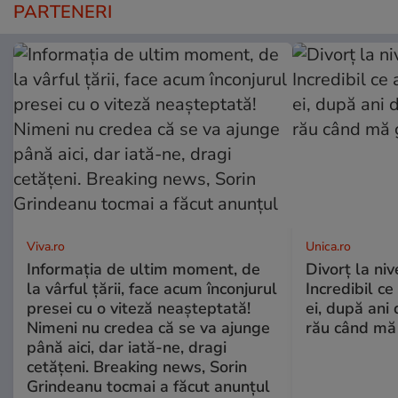
PARTENERI
Viva.ro
Unica.ro
Informația de ultim moment, de
Divorț la nive
la vârful țării, face acum înconjurul
Incredibil ce
presei cu o viteză neașteptată!
ei, după ani 
Nimeni nu credea că se va ajunge
rău când mă
până aici, dar iată-ne, dragi
cetățeni. Breaking news, Sorin
Grindeanu tocmai a făcut anunțul