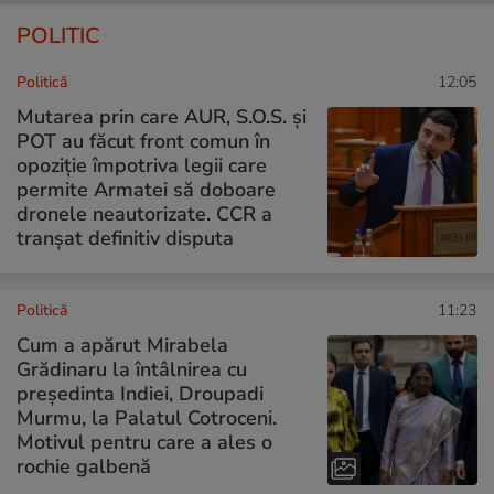
POLITIC
Politică
12:05
Mutarea prin care AUR, S.O.S. și
POT au făcut front comun în
opoziție împotriva legii care
permite Armatei să doboare
dronele neautorizate. CCR a
tranșat definitiv disputa
Politică
11:23
Cum a apărut Mirabela
Grădinaru la întâlnirea cu
președinta Indiei, Droupadi
Murmu, la Palatul Cotroceni.
Motivul pentru care a ales o
rochie galbenă