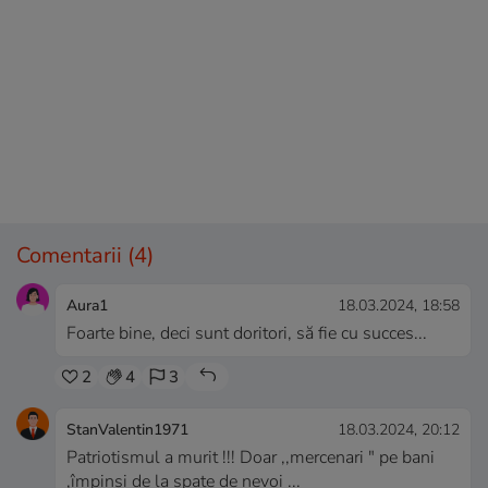
Comentarii
(4)
Aura1
18.03.2024, 18:58
Foarte bine, deci sunt doritori, să fie cu succes...
2
4
3
StanValentin1971
18.03.2024, 20:12
Patriotismul a murit !!! Doar ,,mercenari " pe bani
,împinși de la spate de nevoi ...