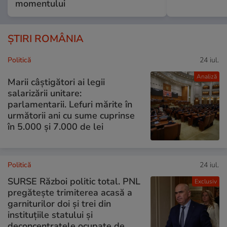
momentului
ȘTIRI ROMÂNIA
Politică
24 iul.
Analiză
Marii câștigători ai legii
salarizării unitare:
parlamentarii. Lefuri mărite în
următorii ani cu sume cuprinse
în 5.000 și 7.000 de lei
Politică
24 iul.
SURSE Război politic total. PNL
Exclusiv
pregătește trimiterea acasă a
garniturilor doi și trei din
instituțiile statului și
deconcentratele ocupate de