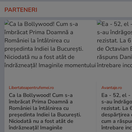
PARTENERI
Libertateapentrufemei.ro
Avantaje.ro
Ca la Bollywood! Cum s-a
Ea - 52, el 
îmbrăcat Prima Doamnă a
s-au îndrăgos
României la întâlnirea cu
rezistat. La 
președinta Indiei la București.
despărțirea 
Niciodată nu a fost atât de
cum a răspu
îndrăzneață! Imaginile
întrebare i