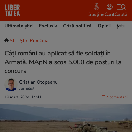
Susține
Cont
Caută
Ultimele știri
Exclusiv
Criză politică
Opinii
Intervi
|
Ştiri
|
Știri România
Câți români au aplicat să fie soldați în
Armată. MApN a scos 5.000 de posturi la
concurs
Cristian Otopeanu
Jurnalist
18 mart. 2024, 14:41
4 comentarii