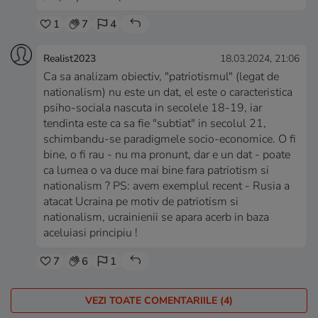
1
7
4
Realist2023
18.03.2024, 21:06
Ca sa analizam obiectiv, "patriotismul" (legat de
nationalism) nu este un dat, el este o caracteristica
psiho-sociala nascuta in secolele 18-19, iar
tendinta este ca sa fie "subtiat" in secolul 21,
schimbandu-se paradigmele socio-economice. O fi
bine, o fi rau - nu ma pronunt, dar e un dat - poate
ca lumea o va duce mai bine fara patriotism si
nationalism ? PS: avem exemplul recent - Rusia a
atacat Ucraina pe motiv de patriotism si
nationalism, ucrainienii se apara acerb in baza
aceluiasi principiu !
7
6
1
VEZI TOATE COMENTARIILE (4)