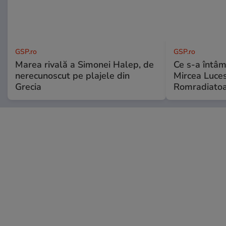
GSP.ro
GSP.ro
Marea rivală a Simonei Halep, de
Ce s-a întâmp
nerecunoscut pe plajele din
Mircea Luces
Grecia
Romradiatoa