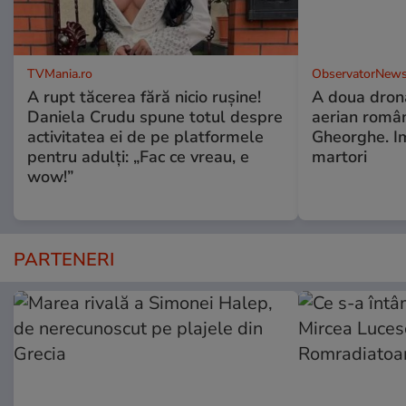
TVMania.ro
ObservatorNews
A rupt tăcerea fără nicio rușine!
A doua dronă
Daniela Crudu spune totul despre
aerian român
activitatea ei de pe platformele
Gheorghe. Im
pentru adulți: „Fac ce vreau, e
martori
wow!”
PARTENERI