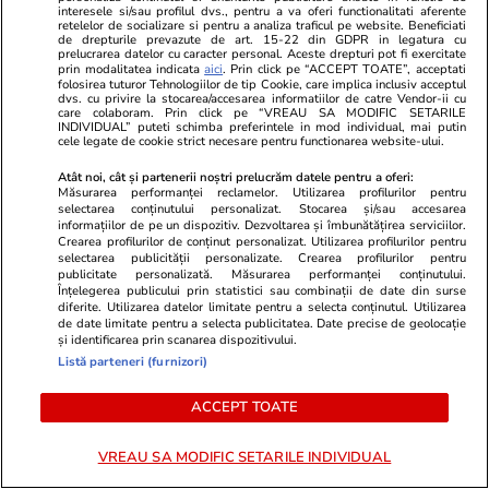
distrusă la 12 minute de la intrarea în spațiul
interesele si/sau profilul dvs., pentru a va oferi functionalitati aferente
retelelor de socializare si pentru a analiza traficul pe website. Beneficiati
aerian. MApN: A fost același pilot de F-16 ca
de drepturile prevazute de art. 15-22 din GDPR in legatura cu
prelucrarea datelor cu caracter personal. Aceste drepturi pot fi exercitate
vineri
prin modalitatea indicata
aici
. Prin click pe “ACCEPT TOATE”, acceptati
folosirea tuturor Tehnologiilor de tip Cookie, care implica inclusiv acceptul
dvs. cu privire la stocarea/accesarea informatiilor de catre Vendor-ii cu
care colaboram. Prin click pe “VREAU SA MODIFIC SETARILE
INDIVIDUAL” puteti schimba preferintele in mod individual, mai putin
Știri România
24 iul.
cele legate de cookie strict necesare pentru functionarea website-ului.
Procurorii DNA ar fi găsit 500.000 de euro
Atât noi, cât și partenerii noștri prelucrăm datele pentru a oferi:
cash acasă la directorul general al Uzinei
Măsurarea performanței reclamelor. Utilizarea profilurilor pentru
selectarea conținutului personalizat. Stocarea și/sau accesarea
Mecanice Plopeni, precum și două ceasuri
informațiilor de pe un dispozitiv. Dezvoltarea și îmbunătățirea serviciilor.
Crearea profilurilor de conținut personalizat. Utilizarea profilurilor pentru
Patek Philippe și Rolex
selectarea publicității personalizate. Crearea profilurilor pentru
publicitate personalizată. Măsurarea performanței conținutului.
Înțelegerea publicului prin statistici sau combinații de date din surse
diferite. Utilizarea datelor limitate pentru a selecta conținutul. Utilizarea
Horoscop
24 iul.
de date limitate pentru a selecta publicitatea. Date precise de geolocație
și identificarea prin scanarea dispozitivului.
Horoscop Urania | Previziuni astrologice pentru
Listă parteneri (furnizori)
perioada 25 – 31 iulie 2026. Luna Plină în
ACCEPT TOATE
Vărsător
VREAU SA MODIFIC SETARILE INDIVIDUAL
Bani și Afaceri
07:32