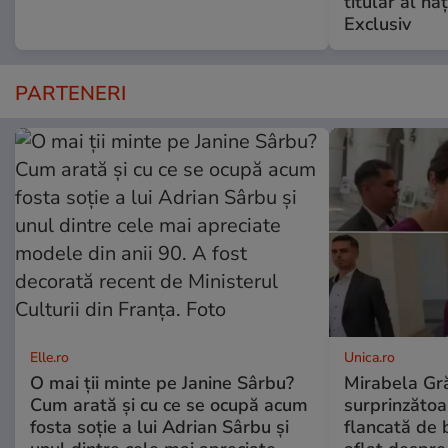
titular al naţ
Exclusiv
PARTENERI
Elle.ro
Unica.ro
O mai ții minte pe Janine Sârbu?
Mirabela Gră
Cum arată și cu ce se ocupă acum
surprinzătoar
fosta soție a lui Adrian Sârbu și
flancată de 