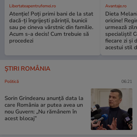
Libertateapentrufemei.ro
Avantaje.ro
Atenție! Poți primi bani de la stat
Dieta Melan
dacă-ți îngrijești părinții, bunicii
oricine! Regi
sau pe cineva vârstnic din familie.
urmează zilni
Acum s-a decis! Cum trebuie să
specialiști! 
procedezi
fiecare zi și 
acestui stil 
ȘTIRI ROMÂNIA
Politică
06:21
Sorin Grindeanu anunță data la
care România ar putea avea un
nou Guvern: „Nu rămânem în
acest blocaj”