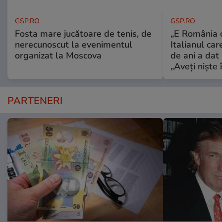
GSP.RO
GSP.RO
Fosta mare jucătoare de tenis, de
„E România o
nerecunoscut la evenimentul
Italianul car
organizat la Moscova
de ani a dat 
„Aveți niște î
PARTENERI