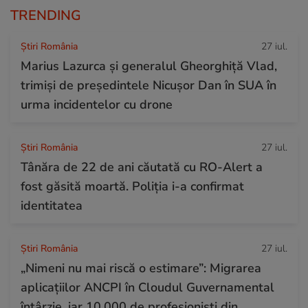
TRENDING
Știri România
27 iul.
Marius Lazurca și generalul Gheorghiță Vlad,
trimiși de președintele Nicușor Dan în SUA în
urma incidentelor cu drone
Știri România
27 iul.
Tânăra de 22 de ani căutată cu RO-Alert a
fost găsită moartă. Poliția i-a confirmat
identitatea
Știri România
27 iul.
„Nimeni nu mai riscă o estimare”: Migrarea
aplicațiilor ANCPI în Cloudul Guvernamental
întârzie, iar 10.000 de profesioniști din