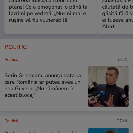
Andreea Ibacka a izbucnit în
Anastasia Pi
plâns! Ce a emoționat-o până la
căutată de t
lacrimi pe vedetă: „Nu-mi mai e
găsită fără v
rușine să fiu vulnerabilă”
ei fusese anu
Alert
POLITIC
Politică
06:21
Sorin Grindeanu anunță data la
care România ar putea avea un
nou Guvern: „Nu rămânem în
acest blocaj”
Politică
27 iul.