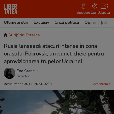
Susține
Cont
Caută
Ultimele știri
Exclusiv
Criză politică
Opinii
Intervi
|
Ştiri
|
Știri Externe
Rusia lansează atacuri intense în zona
orașului Pokrovsk, un punct-cheie pentru
aprovizionarea trupelor Ucrainei
Ena Stanciu
redactor
Actualizat pe 30 iul. 2024, 02:01
Comentează