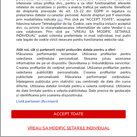
interesele si/sau profilul dvs., pentru a va oferi functionalitati aferente
retelelor de socializare si pentru a analiza traficul pe website. Beneficiati
de drepturile prevazute de art. 15-22 din GDPR in legatura cu
Combinaţii răcoritoare de apă
prelucrarea datelor cu caracter personal. Aceste drepturi pot fi exercitate
prin modalitatea indicata
aici
. Prin click pe “ACCEPT TOATE”, acceptati
cu fructe şi plante aromatice
folosirea tuturor Tehnologiilor de tip Cookie, care implica inclusiv acceptul
dvs. cu privire la stocarea/accesarea informatiilor de catre Vendor-ii cu
pentru vară
care colaboram. Prin click pe “VREAU SA MODIFIC SETARILE
INDIVIDUAL” puteti schimba preferintele in mod individual, mai putin
cele legate de cookie strict necesare pentru functionarea website-ului.
Atât noi, cât și partenerii noștri prelucrăm datele pentru a oferi:
Măsurarea performanței reclamelor. Utilizarea profilurilor pentru
Știri România
27 iul.
selectarea conținutului personalizat. Stocarea și/sau accesarea
informațiilor de pe un dispozitiv. Dezvoltarea și îmbunătățirea serviciilor.
Radu Miruță anunță că una
Crearea profilurilor de conținut personalizat. Utilizarea profilurilor pentru
selectarea publicității personalizate. Crearea profilurilor pentru
dintre dronele care au intrat în
publicitate personalizată. Măsurarea performanței conținutului.
Înțelegerea publicului prin statistici sau combinații de date din surse
spațiul aerian al României era
diferite. Utilizarea datelor limitate pentru a selecta conținutul. Utilizarea
de date limitate pentru a selecta publicitatea. Date precise de geolocație
rusească. Originea celorlalte
și identificarea prin scanarea dispozitivului.
două este încă verificată
Listă parteneri (furnizori)
ACCEPT TOATE
Știri România
27 iul.
VREAU SA MODIFIC SETARILE INDIVIDUAL
Europa riscă să rămână fără