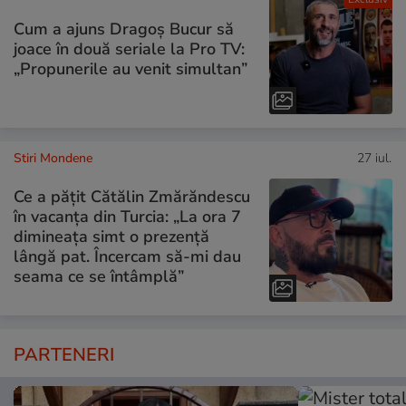
Cum a ajuns Dragoș Bucur să
joace în două seriale la Pro TV:
„Propunerile au venit simultan”
Stiri Mondene
27 iul.
Ce a pățit Cătălin Zmărăndescu
în vacanța din Turcia: „La ora 7
dimineața simt o prezență
lângă pat. Încercam să-mi dau
seama ce se întâmplă”
PARTENERI