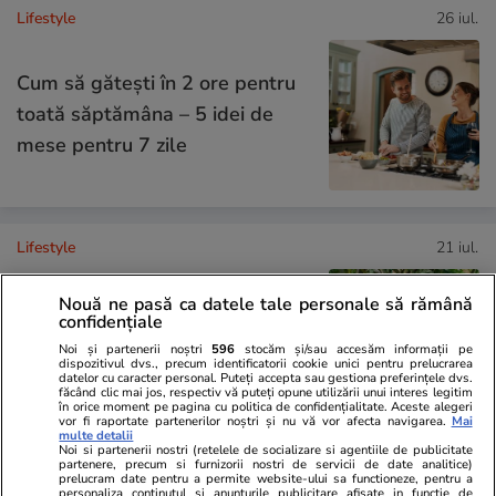
Lifestyle
26 iul.
Cum să gătești în 2 ore pentru
toată săptămâna – 5 idei de
mese pentru 7 zile
Lifestyle
21 iul.
Nouă ne pasă ca datele tale personale să rămână
Ghidul udării corecte pe timp de
confidențiale
caniculă: când, cât şi cum udăm
Noi și partenerii noștri
596
stocăm și/sau accesăm informații pe
dispozitivul dvs., precum identificatorii cookie unici pentru prelucrarea
plantele
datelor cu caracter personal. Puteți accepta sau gestiona preferințele dvs.
făcând clic mai jos, respectiv vă puteți opune utilizării unui interes legitim
în orice moment pe pagina cu politica de confidențialitate. Aceste alegeri
vor fi raportate partenerilor noștri și nu vă vor afecta navigarea.
Mai
multe detalii
Noi si partenerii nostri (retelele de socializare si agentiile de publicitate
partenere, precum si furnizorii nostri de servicii de date analitice)
Lifestyle
15 iul.
prelucram date pentru a permite website-ului sa functioneze, pentru a
personaliza continutul si anunturile publicitare afisate in functie de