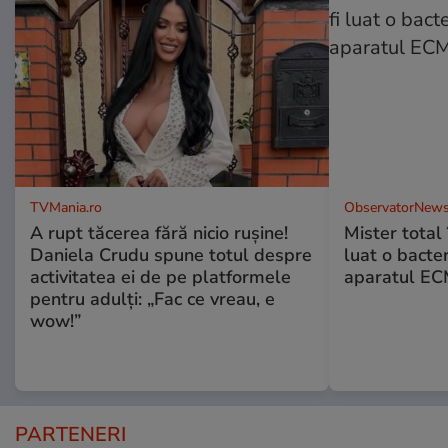
TVMania.ro
ObservatorNews
A rupt tăcerea fără nicio rușine!
Mister total î
Daniela Crudu spune totul despre
luat o bacter
activitatea ei de pe platformele
aparatul ECM
pentru adulți: „Fac ce vreau, e
wow!”
PARTENERI