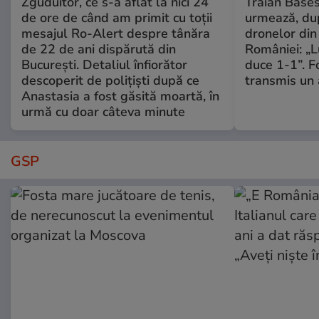
Zguduitor, ce s-a aflat la nici 24
Traian Băses
de ore de când am primit cu toții
urmează, du
mesajul Ro-Alert despre tânăra
dronelor din 
de 22 de ani dispărută din
României: „L
București. Detaliul înfiorător
duce 1-1”. F
descoperit de polițiști după ce
transmis un 
Anastasia a fost găsită moartă, în
urmă cu doar câteva minute
GSP