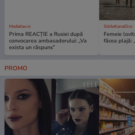
Mediafax.ro
StirileKanalD.ro
Prima REACȚIE a Rusiei după
Femeie lovit
convocarea ambasadorului: „Va
făcea plajă: „
exista un răspuns”
PROMO