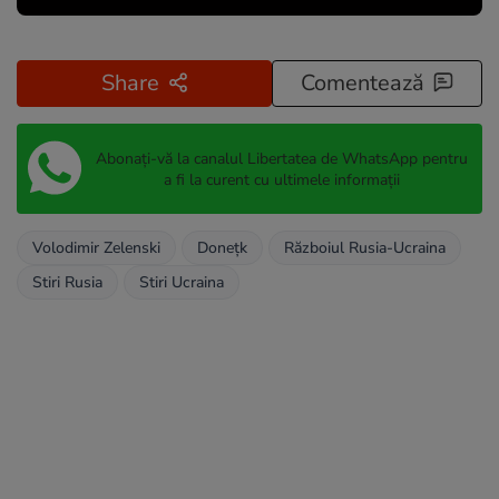
Share
Comentează
Abonați-vă la canalul Libertatea de WhatsApp pentru
a fi la curent cu ultimele informații
Volodimir Zelenski
Donețk
Războiul Rusia-Ucraina
Stiri Rusia
Stiri Ucraina