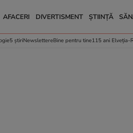
AFACERI
DIVERTISMENT
ȘTIINȚĂ
SĂN
Bani și Afaceri
Monden
Știri Știință
Știri 
Auto
Horoscop
Schimbări climati
Relații
Locuri de muncă
Muzică și Filme
Rețete
ogie
5 știri
Newslettere
Bine pentru tine
115 ani Elveția
Imobiliare.ro
Vacanțe și Cultură
Fructe
eJobs.ro
Îngriji