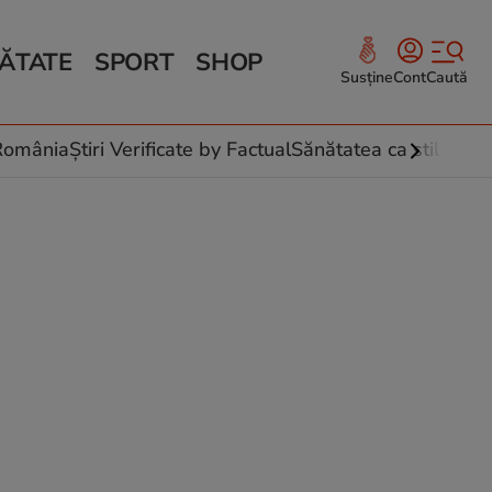
ĂTATE
SPORT
SHOP
Susține
Cont
Caută
Sănătate și Fitness
ce
 culinare
-România
Știri Verificate by Factual
Sănătatea ca stil de vi
 și legume
rea plantelor