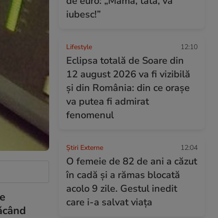
de euro: „Mama, tata, vă
iubesc!”
Lifestyle
12:10
Eclipsa totală de Soare din
12 august 2026 va fi vizibilă
și din România: din ce orașe
va putea fi admirat
fenomenul
Știri Externe
12:04
O femeie de 82 de ani a căzut
în cadă și a rămas blocată
acolo 9 zile. Gestul inedit
re
care i-a salvat viața
făcând