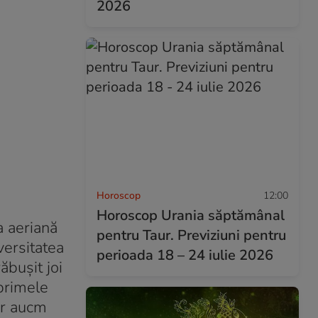
2026
Horoscop
12:00
Horoscop Urania săptămânal
a aeriană
pentru Taur. Previziuni pentru
versitatea
perioada 18 – 24 iulie 2026
ăbușit joi
 primele
ar aucm