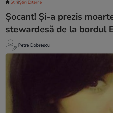
|
Ştiri
|
Știri Externe
Șocant! Și-a prezis moart
stewardesă de la bordul E
Petre Dobrescu