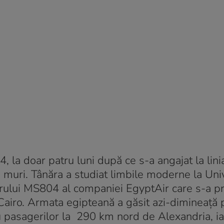
la doar patru luni după ce s-a angajat la lini
 muri. Tânăra a studiat limbile moderne la Uni
orului MS804 al companiei EgyptAir care s-a pr
–Cairo. Armata egipteană a găsit azi-dimineață
au pasagerilor la 290 km nord de Alexandria, i