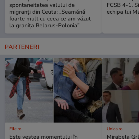
spontaneitatea valului de
FCSB 4-1. Si
migranți din Ceuta: „Seamănă
echipa lui M
foarte mult cu ceea ce am văzut
la granița Belarus-Polonia”
PARTENERI
Elle.ro
Unica.ro
Este vestea momentului în
Mirabela Gră