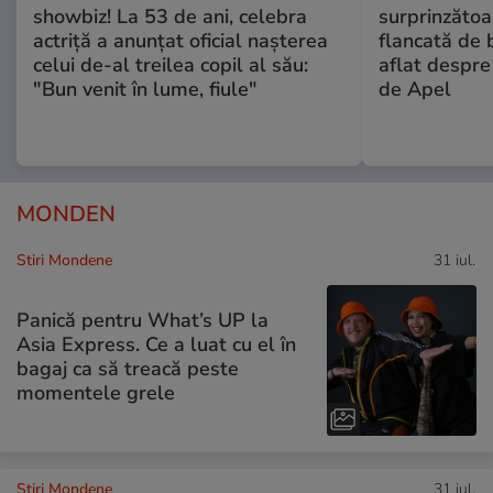
showbiz! La 53 de ani, celebra
surprinzătoar
actriță a anunțat oficial nașterea
flancată de 
celui de-al treilea copil al său:
aflat despre
"Bun venit în lume, fiule"
de Apel
MONDEN
Stiri Mondene
31 iul.
Panică pentru What’s UP la
Asia Express. Ce a luat cu el în
bagaj ca să treacă peste
momentele grele
Stiri Mondene
31 iul.