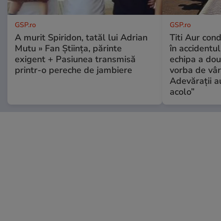
GSP.ro
GSP.ro
A murit Spiridon, tatăl lui Adrian
Titi Aur con
Mutu » Fan Știința, părinte
în accidentul
exigent + Pasiunea transmisă
echipa a dou
printr-o pereche de jambiere
vorba de vâr
Adevărații a
acolo”