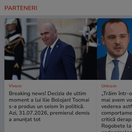
PARTENERI
Viva.ro
Unica.ro
Breaking news! Decizia de ultim
„Trăim într-
moment a lui Ilie Bolojan! Tocmai
mai avem vo
s-a produs un seism în politică.
vederea astf
Azi, 31.07.2026, premierul demis
comportamen
a anunțat tot
critică derap
Rogobete la