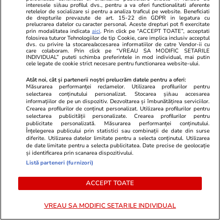
Horoscop Urania | Previziuni astrologice pentru
interesele si/sau profilul dvs., pentru a va oferi functionalitati aferente
retelelor de socializare si pentru a analiza traficul pe website. Beneficiati
perioada 1 – 7 august 2026. Venus va intra în
de drepturile prevazute de art. 15-22 din GDPR in legatura cu
prelucrarea datelor cu caracter personal. Aceste drepturi pot fi exercitate
zodia Balanței
prin modalitatea indicata
aici
. Prin click pe “ACCEPT TOATE”, acceptati
folosirea tuturor Tehnologiilor de tip Cookie, care implica inclusiv acceptul
dvs. cu privire la stocarea/accesarea informatiilor de catre Vendor-ii cu
care colaboram. Prin click pe “VREAU SA MODIFIC SETARILE
INDIVIDUAL” puteti schimba preferintele in mod individual, mai putin
cele legate de cookie strict necesare pentru functionarea website-ului.
Atât noi, cât și partenerii noștri prelucrăm datele pentru a oferi:
Măsurarea performanței reclamelor. Utilizarea profilurilor pentru
selectarea conținutului personalizat. Stocarea și/sau accesarea
informațiilor de pe un dispozitiv. Dezvoltarea și îmbunătățirea serviciilor.
Crearea profilurilor de conținut personalizat. Utilizarea profilurilor pentru
selectarea publicității personalizate. Crearea profilurilor pentru
publicitate personalizată. Măsurarea performanței conținutului.
Înțelegerea publicului prin statistici sau combinații de date din surse
diferite. Utilizarea datelor limitate pentru a selecta conținutul. Utilizarea
de date limitate pentru a selecta publicitatea. Date precise de geolocație
și identificarea prin scanarea dispozitivului.
Listă parteneri (furnizori)
Horoscop
31 iul.
Lifestyle
ACCEPT TOATE
Horoscop 1 august 2026. Peștii
Două românc
este bine să evite gândurile care
teckeli împr
VREAU SA MODIFIC SETARILE INDIVIDUAL
le provoacă o stare de agitație și
în Franța, și