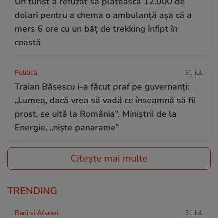
Un turist a refuzat să plătească 12.000 de
dolari pentru a chema o ambulanță așa că a
mers 6 ore cu un băț de trekking înfipt în
coastă
Politică
31 iul.
Traian Băsescu i-a făcut praf pe guvernanți:
„Lumea, dacă vrea să vadă ce înseamnă să fii
prost, se uită la România”. Miniștrii de la
Energie, „niște panarame”
Citește mai multe
TRENDING
Bani și Afaceri
31 iul.