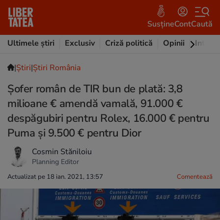
Susține
Cont
Caută
Ultimele știri
Exclusiv
Criză politică
Opinii
Intervi
|
Ştiri
|
Știri România
Șofer român de TIR bun de plată: 3,8
milioane € amendă vamală, 91.000 €
despăgubiri pentru Rolex, 16.000 € pentru
Puma și 9.500 € pentru Dior
Cosmin Stăniloiu
Planning Editor
Actualizat pe 18 ian. 2021, 13:57
Comentează