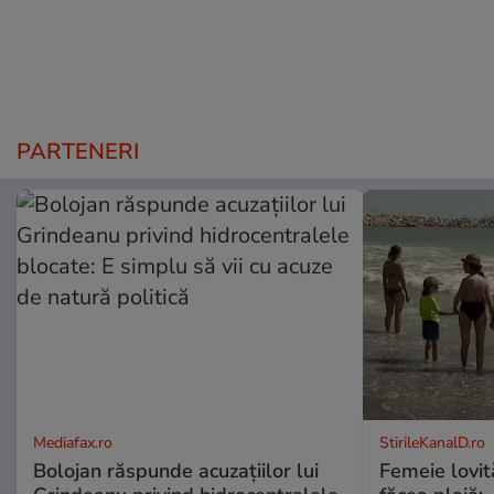
PARTENERI
Mediafax.ro
StirileKanalD.ro
Bolojan răspunde acuzațiilor lui
Femeie lovit