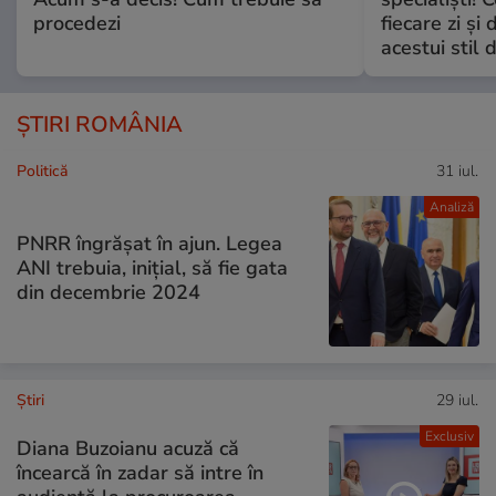
procedezi
fiecare zi și 
acestui stil 
ȘTIRI ROMÂNIA
Politică
31 iul.
Analiză
PNRR îngrășat în ajun. Legea
ANI trebuia, inițial, să fie gata
din decembrie 2024
Ştiri
29 iul.
Exclusiv
Diana Buzoianu acuză că
încearcă în zadar să intre în