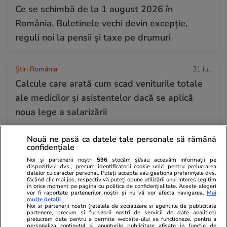
Ce se schimbă de la 1 august 2026 în
România. Buletinele vechi devin excepție,
reguli noi la pensii și taxe pe drumuri
Știri România
31 iul.
Calcule care arată cum scad veniturile totale
ale medicilor și asistentelor dacă se aplică
noua lege a salarizării
Nouă ne pasă ca datele tale personale să rămână
Știri Externe
31 iul.
confidențiale
Un șofer de TIR care a câștigat la loterie 220
Noi și partenerii noștri
596
stocăm și/sau accesăm informații pe
dispozitivul dvs., precum identificatorii cookie unici pentru prelucrarea
de milioane de euro a murit: soția lui, obligată
datelor cu caracter personal. Puteți accepta sau gestiona preferințele dvs.
făcând clic mai jos, respectiv vă puteți opune utilizării unui interes legitim
acum să îi dea bani lunar fostei partenere
în orice moment pe pagina cu politica de confidențialitate. Aceste alegeri
vor fi raportate partenerilor noștri și nu vă vor afecta navigarea.
Mai
multe detalii
Noi si partenerii nostri (retelele de socializare si agentiile de publicitate
partenere, precum si furnizorii nostri de servicii de date analitice)
Horoscop
31 iul.
prelucram date pentru a permite website-ului sa functioneze, pentru a
personaliza continutul si anunturile publicitare afisate in functie de