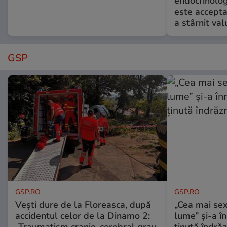
endocrinolog
este accepta
a stârnit valu
GSP
GSP.RO
GSP.RO
Vești dure de la Floreasca, după
„Cea mai sex
accidentul celor de la Dinamo 2:
lume” și-a în