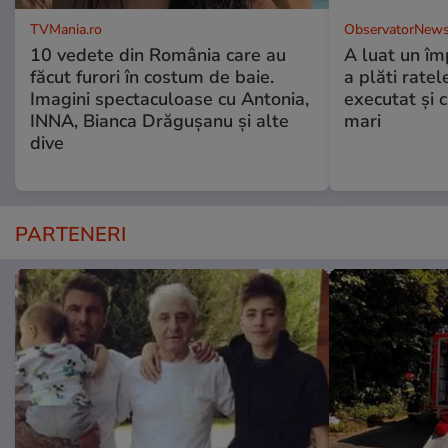
TVMania.ro
ObservatorNews
10 vedete din România care au
A luat un îm
făcut furori în costum de baie.
a plăti ratel
Imagini spectaculoase cu Antonia,
executat şi c
INNA, Bianca Drăgușanu și alte
mari
dive
PARTENERI