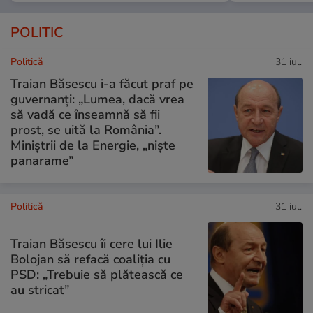
POLITIC
Politică
31 iul.
Traian Băsescu i-a făcut praf pe
guvernanți: „Lumea, dacă vrea
să vadă ce înseamnă să fii
prost, se uită la România”.
Miniștrii de la Energie, „niște
panarame”
Politică
31 iul.
Traian Băsescu îi cere lui Ilie
Bolojan să refacă coaliția cu
PSD: „Trebuie să plătească ce
au stricat”