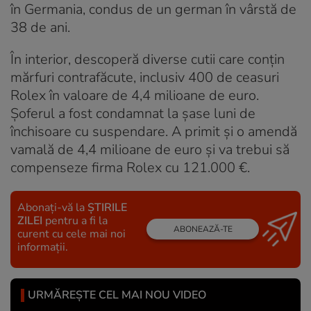
în Germania, condus de un german în vârstă de
38 de ani.
În interior, descoperă diverse cutii care conțin
mărfuri contrafăcute, inclusiv 400 de ceasuri
Rolex în valoare de 4,4 milioane de euro.
Șoferul a fost condamnat la șase luni de
închisoare cu suspendare. A primit și o amendă
vamală de 4,4 milioane de euro și va trebui să
compenseze firma Rolex cu 121.000 €.
Abonați-vă la
ȘTIRILE
ZILEI
pentru a fi la
ABONEAZĂ-TE
curent cu cele mai noi
informații.
URMĂREȘTE CEL MAI NOU VIDEO