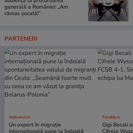
audiență la procuroarea
generală a României: „Am
rămas șocată!”
PARTENERI
Adevarul.ro
Fanatik.ro
Un expert în migrație
Gigi Becali a
internațională pune la îndoială
Cifrele Wys