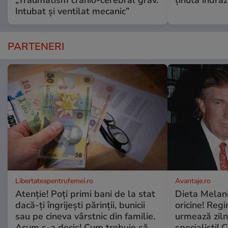
„Traumatism cranio-cerebral grav.
ținută îndră
Intubat și ventilat mecanic”
PARTENERI
Libertateapentrufemei.ro
Avantaje.ro
Atenție! Poți primi bani de la stat
Dieta Melan
dacă-ți îngrijești părinții, bunicii
oricine! Regi
sau pe cineva vârstnic din familie.
urmează zilni
Acum s-a decis! Cum trebuie să
specialiști! 