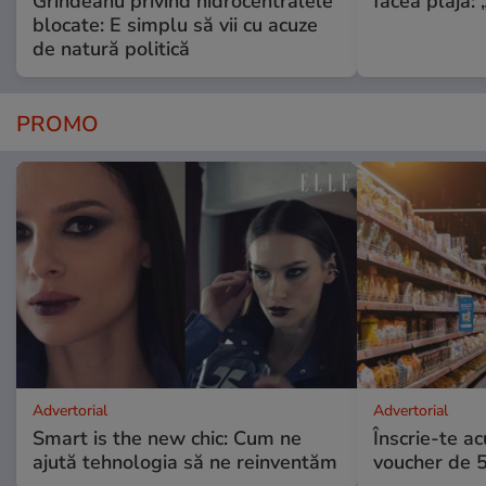
Grindeanu privind hidrocentralele
făcea plajă: „
blocate: E simplu să vii cu acuze
de natură politică
PROMO
Advertorial
Advertorial
Smart is the new chic: Cum ne
Înscrie-te ac
ajută tehnologia să ne reinventăm
voucher de 5