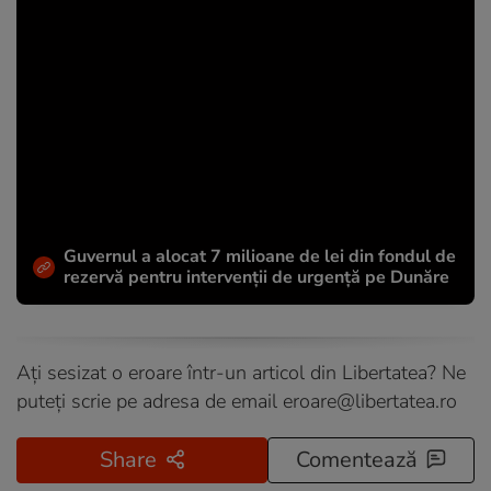
Guvernul a alocat 7 milioane de lei din fondul de
rezervă pentru intervenții de urgență pe Dunăre
Ați sesizat o eroare într-un articol din Libertatea? Ne
puteți scrie pe adresa de email
eroare@libertatea.ro
Share
Comentează