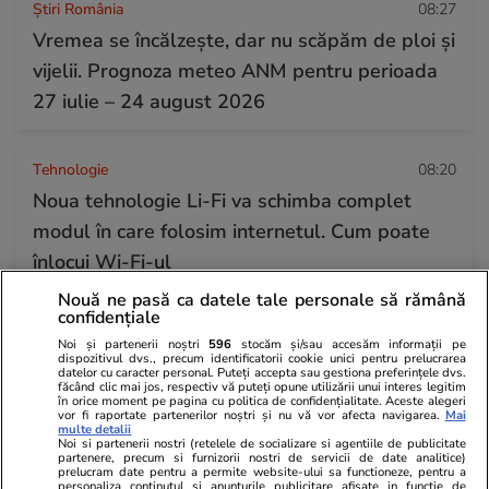
Știri România
08:27
Vremea se încălzește, dar nu scăpăm de ploi și
vijelii. Prognoza meteo ANM pentru perioada
27 iulie – 24 august 2026
Tehnologie
08:20
Noua tehnologie Li-Fi va schimba complet
modul în care folosim internetul. Cum poate
înlocui Wi-Fi-ul
Nouă ne pasă ca datele tale personale să rămână
confidențiale
Citește mai multe
Noi și partenerii noștri
596
stocăm și/sau accesăm informații pe
dispozitivul dvs., precum identificatorii cookie unici pentru prelucrarea
datelor cu caracter personal. Puteți accepta sau gestiona preferințele dvs.
făcând clic mai jos, respectiv vă puteți opune utilizării unui interes legitim
TRENDING
în orice moment pe pagina cu politica de confidențialitate. Aceste alegeri
vor fi raportate partenerilor noștri și nu vă vor afecta navigarea.
Mai
multe detalii
Noi si partenerii nostri (retelele de socializare si agentiile de publicitate
Horoscop
23 iul.
partenere, precum si furnizorii nostri de servicii de date analitice)
prelucram date pentru a permite website-ului sa functioneze, pentru a
Horoscop 24 iulie 2026. Vărsătorii au unele
personaliza continutul si anunturile publicitare afisate in functie de