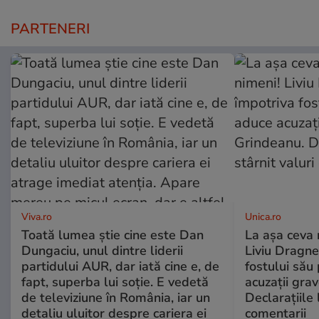
PARTENERI
Viva.ro
Unica.ro
Toată lumea știe cine este Dan
La așa ceva 
Dungaciu, unul dintre liderii
Liviu Dragne
partidului AUR, dar iată cine e, de
fostului său 
fapt, superba lui soție. E vedetă
acuzații grav
de televiziune în România, iar un
Declarațiile 
detaliu uluitor despre cariera ei
comentarii