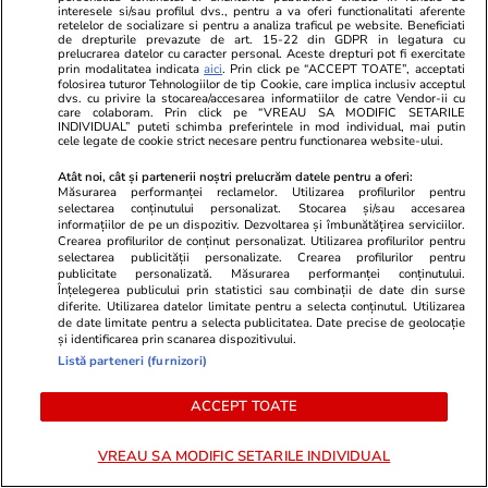
interesele si/sau profilul dvs., pentru a va oferi functionalitati aferente
probleme de la locul de muncă ce dispar de la
retelelor de socializare si pentru a analiza traficul pe website. Beneficiati
de drepturile prevazute de art. 15-22 din GDPR in legatura cu
sine, iar altele vor deveni mai ușor de rezolvat
prelucrarea datelor cu caracter personal. Aceste drepturi pot fi exercitate
prin modalitatea indicata
aici
. Prin click pe “ACCEPT TOATE”, acceptati
folosirea tuturor Tehnologiilor de tip Cookie, care implica inclusiv acceptul
dvs. cu privire la stocarea/accesarea informatiilor de catre Vendor-ii cu
care colaboram. Prin click pe “VREAU SA MODIFIC SETARILE
Știri România
23 iul.
INDIVIDUAL” puteti schimba preferintele in mod individual, mai putin
cele legate de cookie strict necesare pentru functionarea website-ului.
Rezultatele loto din 23 iulie 2026. Numerele
Atât noi, cât și partenerii noștri prelucrăm datele pentru a oferi:
câștigătoare extrase joi
Măsurarea performanței reclamelor. Utilizarea profilurilor pentru
selectarea conținutului personalizat. Stocarea și/sau accesarea
informațiilor de pe un dispozitiv. Dezvoltarea și îmbunătățirea serviciilor.
Crearea profilurilor de conținut personalizat. Utilizarea profilurilor pentru
Știri România
23 iul.
selectarea publicității personalizate. Crearea profilurilor pentru
publicitate personalizată. Măsurarea performanței conținutului.
Reportaj de la cavoul Sfântului Preot
Înțelegerea publicului prin statistici sau combinații de date din surse
diferite. Utilizarea datelor limitate pentru a selecta conținutul. Utilizarea
Mărturisitor și legionar la tinerețe Ilie
de date limitate pentru a selecta publicitatea. Date precise de geolocație
și identificarea prin scanarea dispozitivului.
Lăcătușu, unde Icoana Arhanghelul Mihail,
Listă parteneri (furnizori)
simbolul mișcării, a însuflețit pelerinii
ACCEPT TOATE
Știri Externe
23 iul.
VREAU SA MODIFIC SETARILE INDIVIDUAL
Directorul organizației de sinucidere asistată