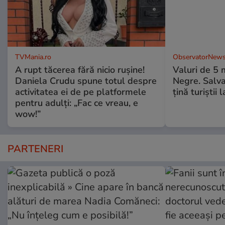
TVMania.ro
ObservatorNews
A rupt tăcerea fără nicio rușine!
Valuri de 5 m
Daniela Crudu spune totul despre
Negre. Salva
activitatea ei de pe platformele
ţină turiştii 
pentru adulți: „Fac ce vreau, e
wow!”
PARTENERI