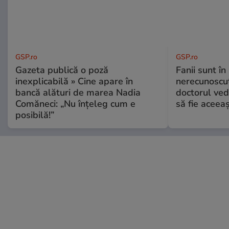
GSP.ro
GSP.ro
Gazeta publică o poză
Fanii sunt în 
inexplicabilă » Cine apare în
nerecunoscut
bancă alături de marea Nadia
doctorul ved
Comăneci: „Nu înțeleg cum e
să fie aceea
posibilă!”