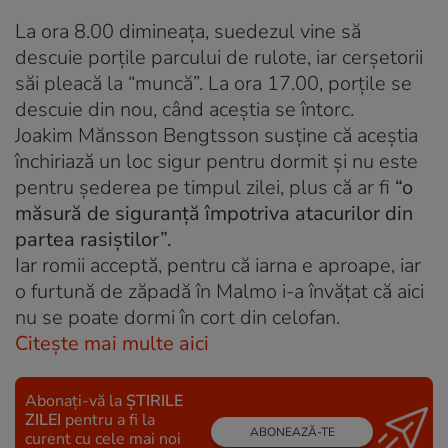
La ora 8.00 dimineaţa, suedezul vine să
descuie porţile parcului de rulote, iar cerşetorii
săi pleacă la “muncă”. La ora 17.00, porţile se
descuie din nou, când aceştia se întorc.
Joakim Mănsson Bengtsson susţine că aceştia
închiriază un loc sigur pentru dormit şi nu este
pentru şederea pe timpul zilei, plus că ar fi
“o
măsură de siguranţă împotriva atacurilor din
partea rasiştilor”.
Iar romii acceptă, pentru că iarna e aproape, iar
o furtună de zăpadă în Malmo i-a învăţat că aici
nu se poate dormi în cort din celofan.
Citește mai multe aici
Abonați-vă la
ȘTIRILE
ZILEI
pentru a fi la
ABONEAZĂ-TE
curent cu cele mai noi