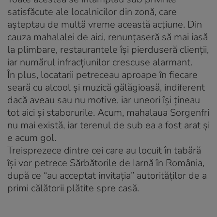
satisfăcute ale localnicilor din zonă, care
aşteptau de multă vreme această acţiune. Din
cauza mahalalei de aici, renunţaseră să mai iasă
la plimbare, restaurantele îşi pierduseră clienţii,
iar numărul infracţiunilor crescuse alarmant.
În plus, locatarii petreceau aproape în fiecare
seară cu alcool şi muzică gălăgioasă, indiferent
dacă aveau sau nu motive, iar uneori îşi ţineau
tot aici şi staborurile. Acum, mahalaua Sorgenfri
nu mai există, iar terenul de sub ea a fost arat şi
e acum gol.
Treisprezece dintre cei care au locuit în tabără
îşi vor petrece Sărbătorile de Iarnă în România,
după ce “au acceptat invitaţia” autorităţilor de a
primi călătorii plătite spre casă.