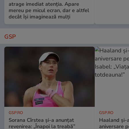
atrage imediat atenția. Apare
mereu pe micul ecran, dar e altfel
decât își imaginează mulți
GSP
GSP.RO
GSP.RO
Sorana Cîrstea și-a anunțat
Haaland și-a
revenirea: „Înapoi la treabă”
aniversare pe