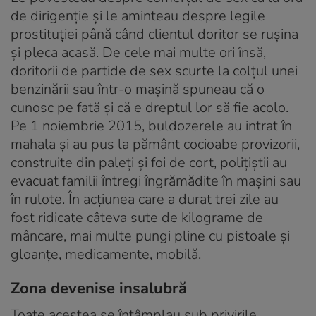
de dirigenţie şi le aminteau despre legile
prostituţiei până când clientul doritor se ruşina
şi pleca acasă. De cele mai multe ori însă,
doritorii de partide de sex scurte la colţul unei
benzinării sau într-o maşină spuneau că o
cunosc pe fată şi că e dreptul lor să fie acolo.
Pe 1 noiembrie 2015, buldozerele au intrat în
mahala şi au pus la pământ cocioabe provizorii,
construite din paleţi şi foi de cort, poliţiştii au
evacuat familii întregi îngrămădite în maşini sau
în rulote. În acţiunea care a durat trei zile au
fost ridicate câteva sute de kilograme de
mâncare, mai multe pungi pline cu pistoale şi
gloanţe, medicamente, mobilă.
Zona devenise insalubră
Toate acestea se întâmplau sub privirile