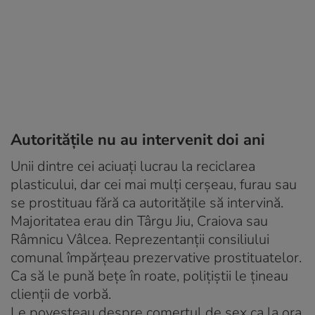
Autorităţile nu au intervenit doi ani
Unii dintre cei aciuaţi lucrau la reciclarea
plasticului, dar cei mai mulţi cerşeau, furau sau
se prostituau fără ca autorităţile să intervină.
Majoritatea erau din Târgu Jiu, Craiova sau
Râmnicu Vâlcea. Reprezentanţii consiliului
comunal împărţeau prezervative prostituatelor.
Ca să le pună beţe în roate, poliţiştii le ţineau
clienţii de vorbă.
Le povesteau despre comerţul de sex ca la ora