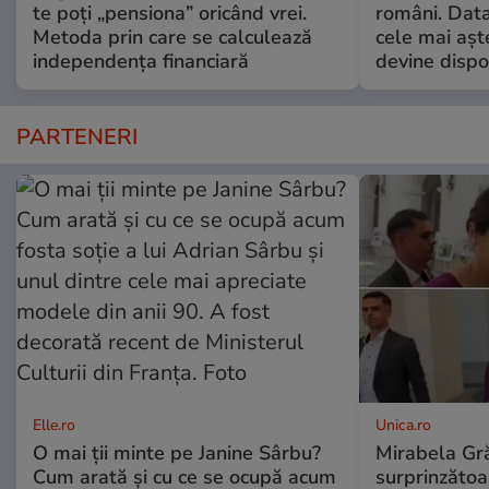
te poți „pensiona” oricând vrei.
români. Data
Metoda prin care se calculează
cele mai aș
independența financiară
devine dispo
PARTENERI
Elle.ro
Unica.ro
O mai ții minte pe Janine Sârbu?
Mirabela Gră
Cum arată și cu ce se ocupă acum
surprinzătoar