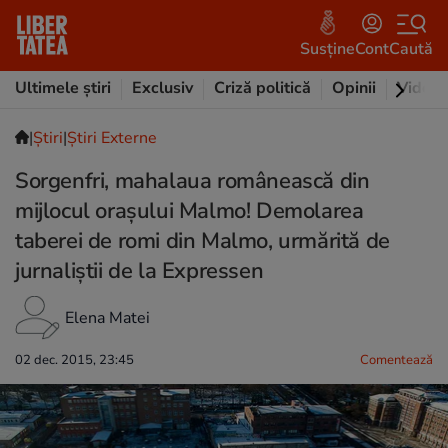
Susține
Cont
Caută
Ultimele știri
Exclusiv
Criză politică
Opinii
Video
|
Ştiri
|
Știri Externe
Sorgenfri, mahalaua românească din
mijlocul orașului Malmo! Demolarea
taberei de romi din Malmo, urmărită de
jurnaliștii de la Expressen
Elena Matei
02 dec. 2015, 23:45
Comentează