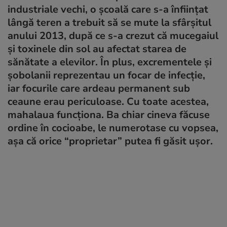
industriale vechi, o şcoală care s-a înfiinţat
lângă teren a trebuit să se mute la sfârşitul
anului 2013, după ce s-a crezut că mucegaiul
şi toxinele din sol au afectat starea de
sănătate a elevilor. În plus, excrementele şi
şobolanii reprezentau un focar de infecţie,
iar focurile care ardeau permanent sub
ceaune erau periculoase. Cu toate acestea,
mahalaua funcţiona. Ba chiar cineva făcuse
ordine în cocioabe, le numerotase cu vopsea,
aşa că orice “proprietar” putea fi găsit uşor.