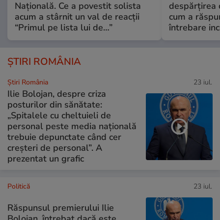
Națională. Ce a povestit solista
despărțirea 
acum a stârnit un val de reacții
cum a răspu
“Primul pe lista lui de…”
întrebare i
ȘTIRI ROMÂNIA
Știri România
23 iul.
Ilie Bolojan, despre criza
posturilor din sănătate:
„Spitalele cu cheltuieli de
personal peste media națională
trebuie depunctate când cer
creșteri de personal”. A
prezentat un grafic
Politică
23 iul.
Răspunsul premierului Ilie
Bolojan, întrebat dacă este