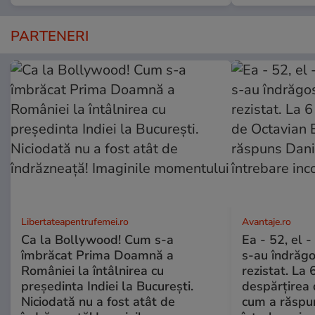
PARTENERI
Libertateapentrufemei.ro
Avantaje.ro
Ca la Bollywood! Cum s-a
Ea - 52, el 
îmbrăcat Prima Doamnă a
s-au îndrăgos
României la întâlnirea cu
rezistat. La 
președinta Indiei la București.
despărțirea 
Niciodată nu a fost atât de
cum a răspu