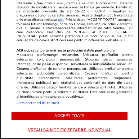
interesele si/sau profilul dvs., pentru a va oferi functionalitati aferente
retelelor de socializare si pentru a analiza traficul pe website. Beneficiati
de drepturile prevazute de art. 15-22 din GDPR in legatura cu
prelucrarea datelor cu caracter personal. Aceste drepturi pot fi exercitate
prin modalitatea indicata
aici
. Prin click pe “ACCEPT TOATE”, acceptati
Stiri Mondene
18:00
folosirea tuturor Tehnologiilor de tip Cookie, care implica inclusiv acceptul
dvs. cu privire la stocarea/accesarea informatiilor de catre Vendor-ii cu
care colaboram. Prin click pe “VREAU SA MODIFIC SETARILE
„Insula Iubirii – Reuniuni” a
INDIVIDUAL” puteti schimba preferintele in mod individual, mai putin
cele legate de cookie strict necesare pentru functionarea website-ului.
început pe 23 iulie. Tot ce
trebuie să știi despre show-ul
Atât noi, cât și partenerii noștri prelucrăm datele pentru a oferi:
Măsurarea performanței reclamelor. Utilizarea profilurilor pentru
surpriză de la Antena 1
selectarea conținutului personalizat. Stocarea și/sau accesarea
informațiilor de pe un dispozitiv. Dezvoltarea și îmbunătățirea serviciilor.
Crearea profilurilor de conținut personalizat. Utilizarea profilurilor pentru
selectarea publicității personalizate. Crearea profilurilor pentru
publicitate personalizată. Măsurarea performanței conținutului.
Înțelegerea publicului prin statistici sau combinații de date din surse
PARTENERI
diferite. Utilizarea datelor limitate pentru a selecta conținutul. Utilizarea
de date limitate pentru a selecta publicitatea. Date precise de geolocație
și identificarea prin scanarea dispozitivului.
Listă parteneri (furnizori)
ACCEPT TOATE
VREAU SA MODIFIC SETARILE INDIVIDUAL