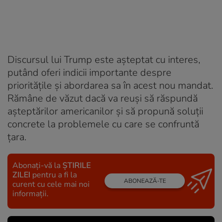
Discursul lui Trump este așteptat cu interes,
putând oferi indicii importante despre
prioritățile și abordarea sa în acest nou mandat.
Rămâne de văzut dacă va reuși să răspundă
așteptărilor americanilor și să propună soluții
concrete la problemele cu care se confruntă
țara.
Abonați-vă la
ȘTIRILE
ZILEI
pentru a fi la
ABONEAZĂ-TE
curent cu cele mai noi
informații.