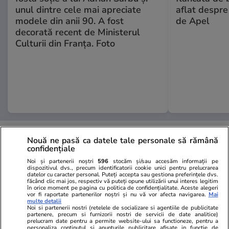
unul dintre cele mai apreciate
aflat despre
modele din anii 90. A fost
de Apel
decorată recent de Ministerul
Culturii din Franța. Foto
MONDEN
Nouă ne pasă ca datele tale personale să rămână
confidențiale
Stiri Mondene
18:03
Noi și partenerii noștri
596
stocăm și/sau accesăm informații pe
dispozitivul dvs., precum identificatorii cookie unici pentru prelucrarea
datelor cu caracter personal. Puteți accepta sau gestiona preferințele dvs.
făcând clic mai jos, respectiv vă puteți opune utilizării unui interes legitim
Cum arată o vizită la piață
în orice moment pe pagina cu politica de confidențialitate. Aceste alegeri
pentru Fuego: „Acolo sunt
vor fi raportate partenerilor noștri și nu vă vor afecta navigarea.
Mai
multe detalii
doamnele mele. Mă servesc cu
Noi si partenerii nostri (retelele de socializare si agentiile de publicitate
partenere, precum si furnizorii nostri de servicii de date analitice)
ce au mai bun”
prelucram date pentru a permite website-ului sa functioneze, pentru a
personaliza continutul si anunturile publicitare afisate in functie de