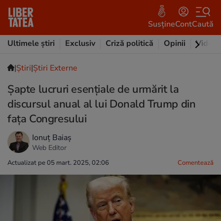
Susține
Cont
Caută
Ultimele știri
Exclusiv
Criză politică
Opinii
Video
|
Ştiri
|
Știri Externe
Șapte lucruri esențiale de urmărit la
discursul anual al lui Donald Trump din
fața Congresului
Ionuț Baiaș
Web Editor
Actualizat pe 05 mart. 2025, 02:06
Comentează