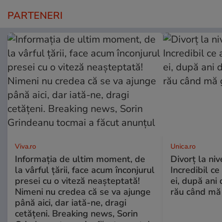
PARTENERI
Viva.ro
Unica.ro
Informația de ultim moment, de
Divorț la nive
la vârful țării, face acum înconjurul
Incredibil ce
presei cu o viteză neașteptată!
ei, după ani 
Nimeni nu credea că se va ajunge
rău când mă
până aici, dar iată-ne, dragi
cetățeni. Breaking news, Sorin