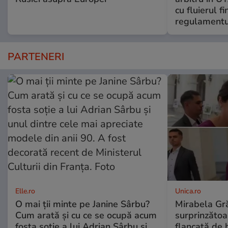
cu fluierul f
regulamentul
PARTENERI
Elle.ro
Unica.ro
O mai ții minte pe Janine Sârbu?
Mirabela Gră
Cum arată și cu ce se ocupă acum
surprinzătoar
fosta soție a lui Adrian Sârbu și
flancată de 