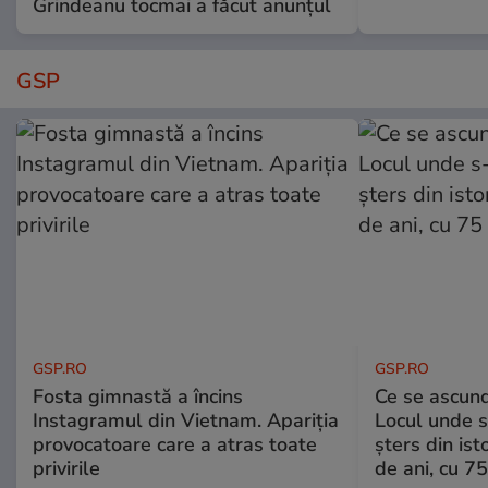
Grindeanu tocmai a făcut anunțul
GSP
GSP.RO
GSP.RO
Fosta gimnastă a încins
Ce se ascund
Instagramul din Vietnam. Apariția
Locul unde s-
provocatoare care a atras toate
șters din ist
privirile
de ani, cu 7