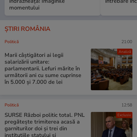
îndrăzneață! Imaginile
întrebare i
momentului
ȘTIRI ROMÂNIA
Politică
21:00
Analiză
Marii câștigători ai legii
salarizării unitare:
parlamentarii. Lefuri mărite în
următorii ani cu sume cuprinse
în 5.000 și 7.000 de lei
Politică
12:58
SURSE Război politic total. PNL
Exclusiv
pregătește trimiterea acasă a
garniturilor doi și trei din
instituțiile statului și