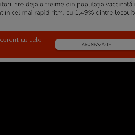
ori, are deja o treime din populația vaccinată 
t în cel mai rapid ritm, cu 1,49% dintre locouito
 curent cu cele
ABONEAZĂ-TE