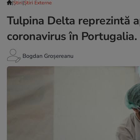
|
Ştiri
|
Știri Externe
Tulpina Delta reprezintă 
coronavirus în Portugalia. 
Bogdan Groșereanu