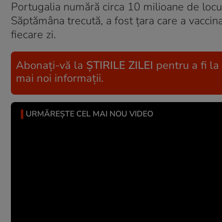
Portugalia numără circa 10 milioane de locuit
Săptămâna trecută, a fost țara care a vaccina
fiecare zi.
Abonați-vă la
ȘTIRILE ZILEI
pentru a fi la
mai noi informații.
URMĂREȘTE CEL MAI NOU VIDEO