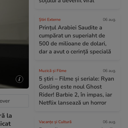
soțului a devenit viral
Știri Externe
06 aug.
Prințul Arabiei Saudite a
cumpărat un superiaht de
500 de milioane de dolari,
dar a avut o cerință specială
Muzică și Filme
06 aug.
5 știri – Filme și seriale: Ryan
Gosling este noul Ghost
Rider! Barbie 2, în impas, iar
cover
Netflix lansează un horror
ră la
Vacanțe și Cultură
06 aug.
icat