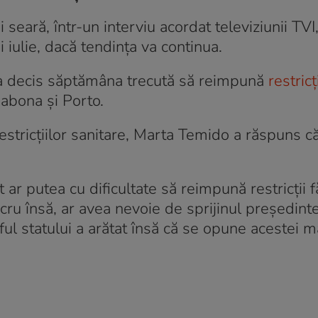
 seară, într-un interviu acordat televiziunii TVI
 iulie, dacă tendința va continua.
l a decis săptămâna trecută să reimpună
restric
isabona și Porto.
estricțiilor sanitare, Marta Temido a răspuns c
t ar putea cu dificultate să reimpună restricții f
cru însă, ar avea nevoie de sprijinul președinte
l statului a arătat însă că se opune acestei m