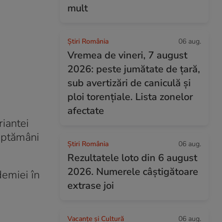
mult
Știri România
06 aug.
Vremea de vineri, 7 august
2026: peste jumătate de țară,
sub avertizări de caniculă și
ploi torențiale. Lista zonelor
afectate
riantei
săptămâni
Știri România
06 aug.
Rezultatele loto din 6 august
2026. Numerele câștigătoare
demiei în
extrase joi
Vacanțe și Cultură
06 aug.