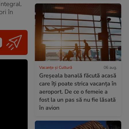
integral.
ri în
Vacanțe și Cultură
06 aug.
Greșeala banală făcută acasă
care îți poate strica vacanța în
aeroport. De ce o femeie a
fost la un pas să nu fie lăsată
în avion