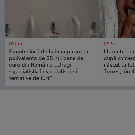
GSP.ro
GSP.ro
Pagube încă de la inaugurare la
Llorente rea
polivalenta de 25 milioane de
după comenta
euro din România: „Dragi
născut la fot
«specialiști» în vandalism și
Torres, din I
tentative de furt”