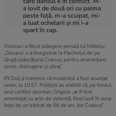
care dânsul e în conflict. M-
a lovit de două ori cu palma
peste față, m-a scuipat, mi-
a luat ochelarii și mi i-a
spart în cap.
Victima i-a făcut plângere penală lui Mititelu:
„Dosarul s-a înregistrat la Parchetul de pe
lângă Judecătoria Craiova, pentru amenințare,
lovire, distrugere și ultraj”.
IPJ Dolj a transmis că incidentul a fost anunțat
vineri, la 10.57. Polițiștii au stabilit că, pe fondul
unui conflict spontan, Grigore „ar fi fost
amenințat cu acte de violență, fiind lovit în zona
feței de un bărbat de 56 de ani, din Craiova”.