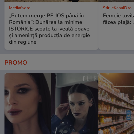
Mediafax.ro
StirileKanalD.ro
„Putem merge PE JOS până în
Femeie lovit
România”: Dunărea la minime
făcea plajă: „
ISTORICE scoate la iveală epave
și amenință producția de energie
din regiune
PROMO