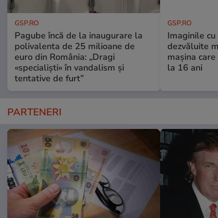
GSP.RO
GSP.RO
Pagube încă de la inaugurare la
Imaginile cu
polivalenta de 25 milioane de
dezvăluite m
euro din România: „Dragi
mașina care 
«specialiști» în vandalism și
la 16 ani
tentative de furt”
PARTENERI