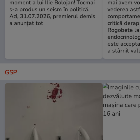
moment a lui Ilie Bolojan! Tocmai
mai avem vo
s-a produs un seism în politică.
vederea astf
Azi, 31.07.2026, premierul demis
comportamen
a anunțat tot
critică derap
Rogobete la
endocrinolog
este accepta
a stârnit valu
GSP