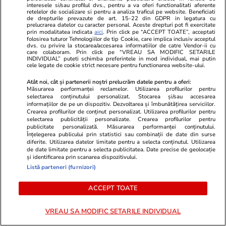
elevă din rural cu o medie de top
preferat al l
interesele si/sau profilul dvs., pentru a va oferi functionalitati aferente
la Evaluarea Națională a ales un
scos din ech
retelelor de socializare si pentru a analiza traficul pe website. Beneficiati
de drepturile prevazute de art. 15-22 din GDPR in legatura cu
liceu tehnologic. „Este o
cartonaş!
prelucrarea datelor cu caracter personal. Aceste drepturi pot fi exercitate
nebuloasă și pentru noi”
prin modalitatea indicata
aici
. Prin click pe “ACCEPT TOATE”, acceptati
folosirea tuturor Tehnologiilor de tip Cookie, care implica inclusiv acceptul
dvs. cu privire la stocarea/accesarea informatiilor de catre Vendor-ii cu
care colaboram. Prin click pe “VREAU SA MODIFIC SETARILE
INDIVIDUAL” puteti schimba preferintele in mod individual, mai putin
cele legate de cookie strict necesare pentru functionarea website-ului.
ULTIMELE ȘTIRI
Atât noi, cât și partenerii noștri prelucrăm datele pentru a oferi:
Măsurarea performanței reclamelor. Utilizarea profilurilor pentru
selectarea conținutului personalizat. Stocarea și/sau accesarea
Știri Externe
01 aug.
informațiilor de pe un dispozitiv. Dezvoltarea și îmbunătățirea serviciilor.
Crearea profilurilor de conținut personalizat. Utilizarea profilurilor pentru
Noul Comintern. Cum recrutează Kremlinul
selectarea publicității personalizate. Crearea profilurilor pentru
publicitate personalizată. Măsurarea performanței conținutului.
„socialiști” din SUA și din Marea Britanie
Înțelegerea publicului prin statistici sau combinații de date din surse
diferite. Utilizarea datelor limitate pentru a selecta conținutul. Utilizarea
pentru manifestații anti-NATO, acte de sabotaj
de date limitate pentru a selecta publicitatea. Date precise de geolocație
și război
și identificarea prin scanarea dispozitivului.
Listă parteneri (furnizori)
ACCEPT TOATE
Lifestyle
01 aug.
Faimoșii adidași „murdari” care costă o avere
VREAU SA MODIFIC SETARILE INDIVIDUAL
ajung în România: primul magazin se deschide