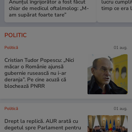
Anunțul îngrijorător a fost făcut
lucru cumplit
chiar de medicul oftalmolog: „M-
timp ce era 
am supărat foarte tare”
POLITIC
Politică
01 aug.
Cristian Tudor Popescu: „Nici
măcar o Românie ajunsă
gubernie rusească nu i-ar
deranja”. Pe cine acuză că
blochează PNRR
Politică
01 aug.
Drept la replică. AUR arată cu
degetul spre Parlament pentru