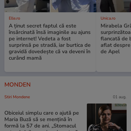
Elle.ro
Unica.ro
A ținut secret faptul că este
Mirabela Gră
însărcinată însă imaginile au ajuns
surprinzătoar
pe internet! Vedeta a fost
flancată de 
surprinsă pe stradă, iar burtica de
aflat despre
gravidă dovedește că va deveni în
de Apel
curând mamă
MONDEN
Stiri Mondene
01 aug.
Obiceiul simplu care o ajută pe
Maria Buză să se mențină în
formă la 57 de ani. „Stomacul