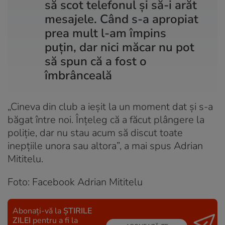
să scot telefonul și să-i arăt
mesajele. Când s-a apropiat
prea mult l-am împins
puțin, dar nici măcar nu pot
să spun că a fost o
îmbrânceală
„Cineva din club a ieșit la un moment dat și s-a
băgat între noi. Înțeleg că a făcut plângere la
poliție, dar nu stau acum să discut toate
inepțiile unora sau altora”, a mai spus Adrian
Mititelu.
Foto: Facebook Adrian Mititelu
Abonați-vă la
ȘTIRILE
ZILEI
pentru a fi la