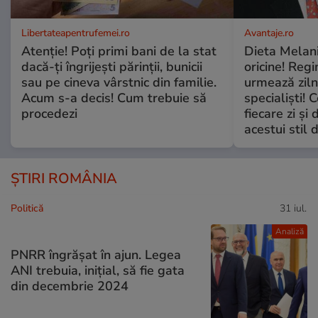
Libertateapentrufemei.ro
Avantaje.ro
Atenție! Poți primi bani de la stat
Dieta Melan
dacă-ți îngrijești părinții, bunicii
oricine! Regi
sau pe cineva vârstnic din familie.
urmează zilni
Acum s-a decis! Cum trebuie să
specialiști! 
procedezi
fiecare zi și 
acestui stil 
ȘTIRI ROMÂNIA
Politică
31 iul.
Analiză
PNRR îngrășat în ajun. Legea
ANI trebuia, inițial, să fie gata
din decembrie 2024