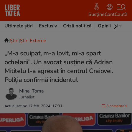
Susține
Cont
Caută
Ultimele știri
Exclusiv
Criză politică
Opinii
Intervi
|
Ştiri
|
Știri Externe
„M-a scuipat, m-a lovit, mi-a spart
ochelarii”. Un avocat susține că Adrian
Mititelu l-a agresat în centrul Craiovei.
Poliția confirmă incidentul
Mihai Toma
Jurnalist
Actualizat pe 17 feb. 2024, 17:31
3 comentarii