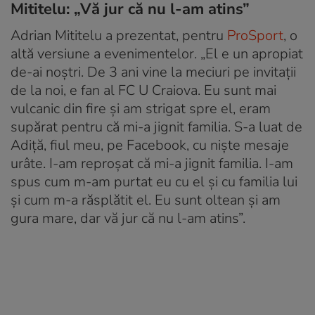
Mititelu: „Vă jur că nu l-am atins”
Adrian Mititelu a prezentat, pentru
ProSport
, o
altă versiune a evenimentelor. „El e un apropiat
de-ai noștri. De 3 ani vine la meciuri pe invitații
de la noi, e fan al FC U Craiova. Eu sunt mai
vulcanic din fire și am strigat spre el, eram
supărat pentru că mi-a jignit familia. S-a luat de
Adiță, fiul meu, pe Facebook, cu niște mesaje
urâte. I-am reproșat că mi-a jignit familia. I-am
spus cum m-am purtat eu cu el și cu familia lui
și cum m-a răsplătit el. Eu sunt oltean și am
gura mare, dar vă jur că nu l-am atins”.