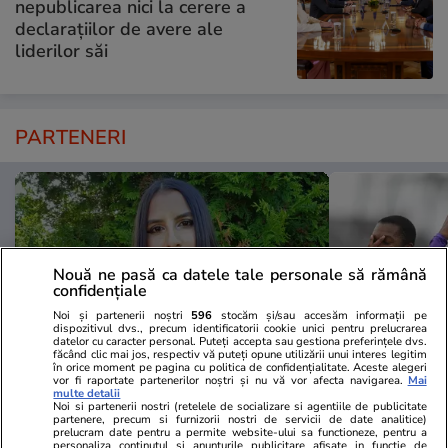
nepublicarea nici la cerere a
declarațiilor de avere ale
liderilor săi
PARTENERI
Nouă ne pasă ca datele tale personale să rămână
confidențiale
Noi și partenerii noștri
596
stocăm și/sau accesăm informații pe
dispozitivul dvs., precum identificatorii cookie unici pentru prelucrarea
datelor cu caracter personal. Puteți accepta sau gestiona preferințele dvs.
făcând clic mai jos, respectiv vă puteți opune utilizării unui interes legitim
în orice moment pe pagina cu politica de confidențialitate. Aceste alegeri
vor fi raportate partenerilor noștri și nu vă vor afecta navigarea.
Mai
multe detalii
ZiaruldeIasi.ro
Fanatik.ro
Noi si partenerii nostri (retelele de socializare si agentiile de publicitate
partenere, precum si furnizorii nostri de servicii de date analitice)
Motivul interesant pentru care o
Dat afară di
prelucram date pentru a permite website-ului sa functioneze, pentru a
personaliza continutul si anunturile publicitare afisate in functie de