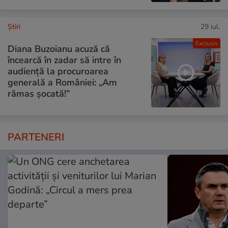
Ştiri
29 iul.
Exclusiv
Diana Buzoianu acuză că
încearcă în zadar să intre în
audiență la procuroarea
generală a României: „Am
rămas șocată!”
PARTENERI