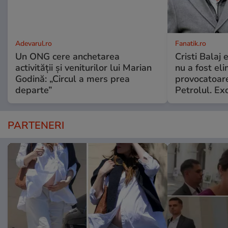
Adevarul.ro
Fanatik.ro
Un ONG cere anchetarea
Cristi Balaj
activității și veniturilor lui Marian
nu a fost el
Godină: „Circul a mers prea
provocatoare
departe”
Petrolul. Exc
PARTENERI