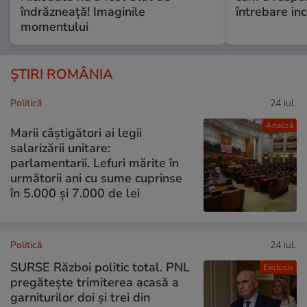
îndrăzneață! Imaginile
întrebare i
momentului
ȘTIRI ROMÂNIA
Politică
24 iul.
Analiză
Marii câștigători ai legii
salarizării unitare:
parlamentarii. Lefuri mărite în
următorii ani cu sume cuprinse
în 5.000 și 7.000 de lei
Politică
24 iul.
SURSE Război politic total. PNL
Exclusiv
pregătește trimiterea acasă a
garniturilor doi și trei din