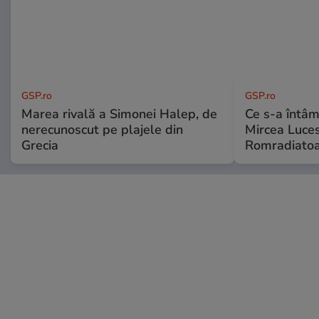
GSP.ro
GSP.ro
Marea rivală a Simonei Halep, de
Ce s-a întâmp
nerecunoscut pe plajele din
Mircea Luces
Grecia
Romradiatoa