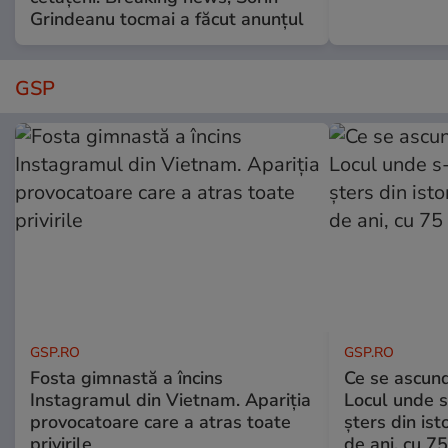
Grindeanu tocmai a făcut anunțul
GSP
GSP.RO
GSP.RO
Fosta gimnastă a încins
Ce se ascund
Instagramul din Vietnam. Apariția
Locul unde s-
provocatoare care a atras toate
șters din ist
privirile
de ani, cu 7