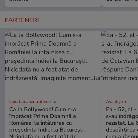
PARTENERI
Libertateapentrufemei.ro
Avantaje.ro
Ca la Bollywood! Cum s-a
Ea - 52, el 
îmbrăcat Prima Doamnă a
s-au îndrăgos
României la întâlnirea cu
rezistat. La 
președinta Indiei la București.
despărțirea 
Niciodată nu a fost atât de
cum a răspu