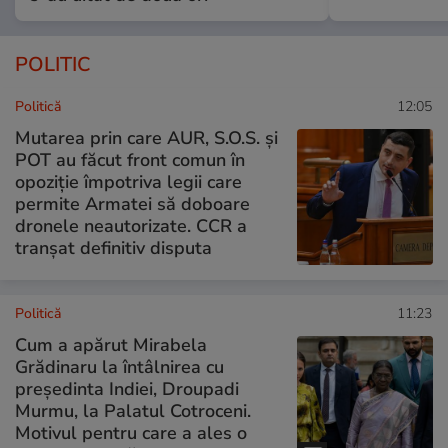
POLITIC
Politică
12:05
Mutarea prin care AUR, S.O.S. și
POT au făcut front comun în
opoziție împotriva legii care
permite Armatei să doboare
dronele neautorizate. CCR a
tranșat definitiv disputa
Politică
11:23
Cum a apărut Mirabela
Grădinaru la întâlnirea cu
președinta Indiei, Droupadi
Murmu, la Palatul Cotroceni.
Motivul pentru care a ales o