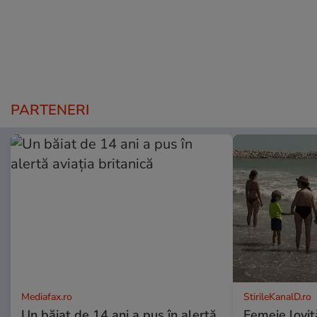
PARTENERI
Mediafax.ro
StirileKanalD.ro
Un băiat de 14 ani a pus în alertă
Femeie lovit