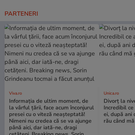
PARTENERI
Viva.ro
Unica.ro
Informația de ultim moment, de
Divorț la nive
la vârful țării, face acum înconjurul
Incredibil ce
presei cu o viteză neașteptată!
ei, după ani 
Nimeni nu credea că se va ajunge
rău când mă
până aici, dar iată-ne, dragi
cetățeni. Breaking news, Sorin