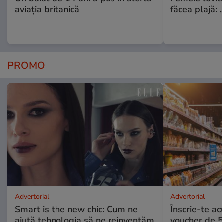
aviația britanică
făcea plajă: „
PROMO
Advertorial
Advertorial
Smart is the new chic: Cum ne
Înscrie-te ac
ajută tehnologia să ne reinventăm
voucher de 5