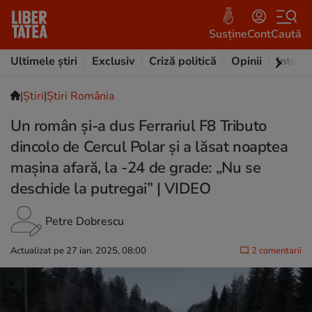
Susține
Cont
Caută
Ultimele știri
Exclusiv
Criză politică
Opinii
Intervi
|
Ştiri
|
Știri România
Un român și-a dus Ferrariul F8 Tributo
dincolo de Cercul Polar și a lăsat noaptea
mașina afară, la -24 de grade: „Nu se
deschide la putregai” | VIDEO
Petre Dobrescu
Actualizat pe 27 ian. 2025, 08:00
2 comentarii