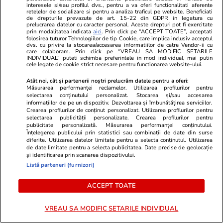
interesele si/sau profilul dvs., pentru a va oferi functionalitati aferente
retelelor de socializare si pentru a analiza traficul pe website. Beneficiati
Știri România
09:14
de drepturile prevazute de art. 15-22 din GDPR in legatura cu
prelucrarea datelor cu caracter personal. Aceste drepturi pot fi exercitate
A doua dronă doborâtă în România, la 10 km
prin modalitatea indicata
aici
. Prin click pe “ACCEPT TOATE”, acceptati
folosirea tuturor Tehnologiilor de tip Cookie, care implica inclusiv acceptul
de Sfântu Gheorghe. Radu Miruță: A fost
dvs. cu privire la stocarea/accesarea informatiilor de catre Vendor-ii cu
care colaboram. Prin click pe “VREAU SA MODIFIC SETARILE
distrusă la 12 minute de la intrarea în spațiul
INDIVIDUAL” puteti schimba preferintele in mod individual, mai putin
cele legate de cookie strict necesare pentru functionarea website-ului.
aerian. MApN: A fost același pilot de F-16 ca
Atât noi, cât și partenerii noștri prelucrăm datele pentru a oferi:
vineri
Măsurarea performanței reclamelor. Utilizarea profilurilor pentru
selectarea conținutului personalizat. Stocarea și/sau accesarea
informațiilor de pe un dispozitiv. Dezvoltarea și îmbunătățirea serviciilor.
Crearea profilurilor de conținut personalizat. Utilizarea profilurilor pentru
selectarea publicității personalizate. Crearea profilurilor pentru
Știri România
24 iul.
publicitate personalizată. Măsurarea performanței conținutului.
Procurorii DNA ar fi găsit 500.000 de euro
Înțelegerea publicului prin statistici sau combinații de date din surse
diferite. Utilizarea datelor limitate pentru a selecta conținutul. Utilizarea
cash acasă la directorul general al Uzinei
de date limitate pentru a selecta publicitatea. Date precise de geolocație
și identificarea prin scanarea dispozitivului.
Mecanice Plopeni, precum și două ceasuri
Listă parteneri (furnizori)
Patek Philippe și Rolex
ACCEPT TOATE
Horoscop
24 iul.
VREAU SA MODIFIC SETARILE INDIVIDUAL
Horoscop Urania | Previziuni astrologice pentru