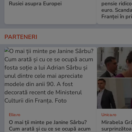
Rusiei asupra Europei
pensie ridico
euro. Scanda
Franței în p
PARTENERI
Elle.ro
Unica.ro
O mai ții minte pe Janine Sârbu?
Mirabela Gră
Cum arată și cu ce se ocupă acum
surprinzătoar