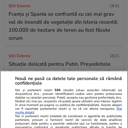
Știri Externe
18:41
Franța și Spania se confruntă cu cel mai grav
val de incendii de vegetație din istoria recentă:
100.000 de hectare de teren au fost făcute
scrum
Știri Externe
18:21
Situație delicată pentru Putin. Președintele
Kazahstanului i-a spus în fața camerelor să
Nouă ne pasă ca datele tale personale să rămână
„înghețe” războiul din Ucraina: „Mor tineri și
confidențiale
totul trebuie să se oprească”
Noi și partenerii noștri
596
stocăm și/sau accesăm informații pe
dispozitivul dvs., precum identificatorii cookie unici pentru prelucrarea
datelor cu caracter personal. Puteți accepta sau gestiona preferințele dvs.
făcând clic mai jos, respectiv vă puteți opune utilizării unui interes legitim
Citește mai multe
în orice moment pe pagina cu politica de confidențialitate. Aceste alegeri
vor fi raportate partenerilor noștri și nu vă vor afecta navigarea.
Mai
multe detalii
Noi si partenerii nostri (retelele de socializare si agentiile de publicitate
partenere, precum si furnizorii nostri de servicii de date analitice)
prelucram date pentru a permite website-ului sa functioneze, pentru a
TRENDING
personaliza continutul si anunturile publicitare afisate in functie de