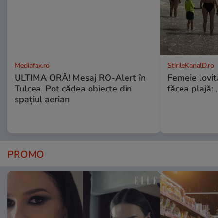
Mediafax.ro
StirileKanalD.ro
ULTIMA ORĂ! Mesaj RO-Alert în
Femeie lovit
Tulcea. Pot cădea obiecte din
făcea plajă: „
spațiul aerian
PROMO