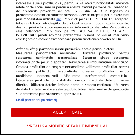
interesele si/sau profilul dvs., pentru a va oferi functionalitati aferente
retelelor de socializare si pentru a analiza traficul pe website. Beneficiati
Politică
30 iul.
de drepturile prevazute de art. 15-22 din GDPR in legatura cu
prelucrarea datelor cu caracter personal. Aceste drepturi pot fi exercitate
Caracatița cu iz penal din
Analiză
prin modalitatea indicata
aici
. Prin click pe “ACCEPT TOATE”, acceptati
folosirea tuturor Tehnologiilor de tip Cookie, care implica inclusiv acceptul
Agricultură. Rapida răzgândire
dvs. cu privire la stocarea/accesarea informatiilor de catre Vendor-ii cu
a ministrului Tanczos Barna
care colaboram. Prin click pe “VREAU SA MODIFIC SETARILE
INDIVIDUAL” puteti schimba preferintele in mod individual, mai putin
referitoare la suspendarea unor
cele legate de cookie strict necesare pentru functionarea website-ului.
șefi de instituții cercetați de
Atât noi, cât și partenerii noștri prelucrăm datele pentru a oferi:
DNA
Măsurarea performanței reclamelor. Utilizarea profilurilor pentru
selectarea conținutului personalizat. Stocarea și/sau accesarea
informațiilor de pe un dispozitiv. Dezvoltarea și îmbunătățirea serviciilor.
Crearea profilurilor de conținut personalizat. Utilizarea profilurilor pentru
selectarea publicității personalizate. Crearea profilurilor pentru
PARTENERI
publicitate personalizată. Măsurarea performanței conținutului.
Înțelegerea publicului prin statistici sau combinații de date din surse
diferite. Utilizarea datelor limitate pentru a selecta conținutul. Utilizarea
de date limitate pentru a selecta publicitatea. Date precise de geolocație
și identificarea prin scanarea dispozitivului.
Listă parteneri (furnizori)
ACCEPT TOATE
VREAU SA MODIFIC SETARILE INDIVIDUAL