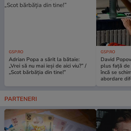
GSP.RO
GSP.RO
Adrian Popa a sărit la bătaie:
David Popovi
„Vrei să nu mai ieși de aici viu?” /
plus față de
„Scot bărbăția din tine!”
încă se schi
abordare dif
PARTENERI