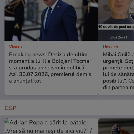
Viva.ro
Unica.ro
Breaking news! Decizia de ultim
Mihai Onilă 
moment a lui Ilie Bolojan! Tocmai
urgență. Soți
s-a produs un seism în politică.
primele decl
Azi, 30.07.2026, premierul demis
lui de sănăta
a anunțat tot
posibilul”. C
din partea m
GSP