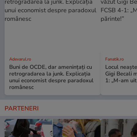
Adevarul.ro
Fanatik.ro
Buni de OCDE, dar amenințați cu
Locul neaște
retrogradarea la junk. Explicația
Gigi Becali 
unui economist despre paradoxul
1: „M-am uit
românesc
PARTENERI