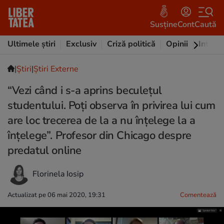
Susține
Cont
Caută
Ultimele știri
Exclusiv
Criză politică
Opinii
Intervi
|
Ştiri
|
Știri Externe
“Vezi când i s-a aprins beculețul
studentului. Poți observa în privirea lui cum
are loc trecerea de la a nu înțelege la a
înțelege”. Profesor din Chicago despre
predatul online
Florinela Iosip
Actualizat pe 06 mai 2020, 19:31
Comentează