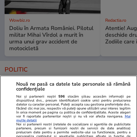
Wowbiz.ro
Redactia.ro
Doliu în Armata României. Pilotul
Atentie! Augu
militar Mihai Vîrdol a murit în
deschide dr
urma unui grav accident de
Zodiile care 
motocicletă
POLITIC
Politică
30 iul.
Nouă ne pasă ca datele tale personale să rămână
confidențiale
Analiză
Noi și partenerii noștri
596
stocăm și/sau accesăm informații pe
Cum au ciopârțit aleșii noua
dispozitivul dvs., precum identificatorii cookie unici pentru prelucrarea
lege ANI. Ce a mai rămas din
datelor cu caracter personal. Puteți accepta sau gestiona preferințele dvs.
făcând clic mai jos, respectiv vă puteți opune utilizării unui interes legitim
transparența averilor
în orice moment pe pagina cu politica de confidențialitate. Aceste alegeri
vor fi raportate partenerilor noștri și nu vă vor afecta navigarea.
Mai
politicienilor
multe detalii
Noi si partenerii nostri (retelele de socializare si agentiile de publicitate
partenere, precum si furnizorii nostri de servicii de date analitice)
prelucram date pentru a permite website-ului sa functioneze, pentru a
personaliza continutul si anunturile publicitare afisate in functie de