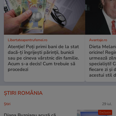
Libertateapentrufemei.ro
Avantaje.ro
Atenție! Poți primi bani de la stat
Dieta Melan
dacă-ți îngrijești părinții, bunicii
oricine! Regi
sau pe cineva vârstnic din familie.
urmează zilni
Acum s-a decis! Cum trebuie să
specialiști! 
procedezi
fiecare zi și 
acestui stil 
ȘTIRI ROMÂNIA
Ştiri
29 iul.
Exclusiv
Diana Buzoianu acuză că