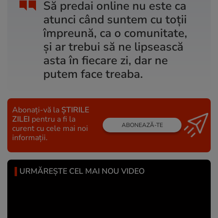
Să predai online nu este ca
atunci când suntem cu toții
împreună, ca o comunitate,
și ar trebui să ne lipsească
asta în fiecare zi, dar ne
putem face treaba.
Abonați-vă la
ȘTIRILE
ZILEI
pentru a fi la
ABONEAZĂ-TE
curent cu cele mai noi
informații.
URMĂREȘTE CEL MAI NOU VIDEO