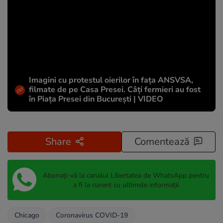
Imagini cu protestul oierilor în fața ANSVSA,
filmate de pe Casa Presei. Câți fermieri au fost
în Piața Presei din București | VIDEO
Share
Comentează
Abonați-vă la canalul Libertatea de WhatsApp pentru
a fi la curent cu ultimele informații
Chicago
Coronavirus COVID-19