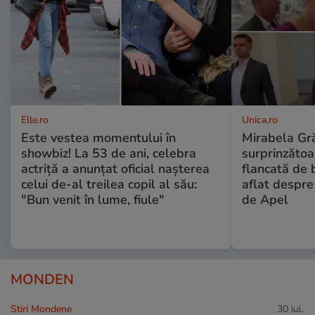
Elle.ro
Unica.ro
Este vestea momentului în
Mirabela Gră
showbiz! La 53 de ani, celebra
surprinzătoar
actriță a anunțat oficial nașterea
flancată de 
celui de-al treilea copil al său:
aflat despre
"Bun venit în lume, fiule"
de Apel
MONDEN
Stiri Mondene
30 iul.