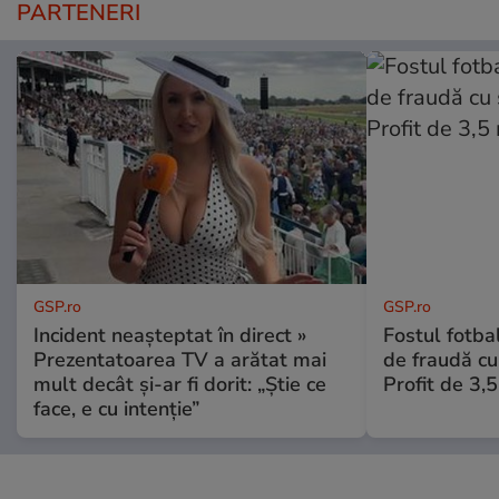
PARTENERI
GSP.ro
GSP.ro
Incident neașteptat în direct »
Fostul fotba
Prezentatoarea TV a arătat mai
de fraudă cu 
mult decât și-ar fi dorit: „Știe ce
Profit de 3,
face, e cu intenție”