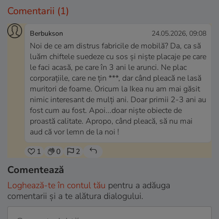
Comentarii
(1)
Berbukson
24.05.2026, 09:08
Noi de ce am distrus fabricile de mobilă? Da, ca să
luăm chiftele suedeze cu sos și niște placaje pe care
le faci acasă, pe care în 3 ani le arunci. Ne plac
corporațiile, care ne țin ***, dar când pleacă ne lasă
muritori de foame. Oricum la Ikea nu am mai găsit
nimic interesant de mulți ani. Doar primii 2-3 ani au
fost cum au fost. Apoi...doar niște obiecte de
proastă calitate. Apropo, când pleacă, să nu mai
aud că vor lemn de la noi !
1
0
2
Comentează
Loghează-te în contul tău
pentru a adăuga
comentarii și a te alătura dialogului.