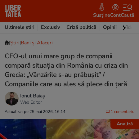
Susține
Cont
Caută
Ultimele știri
Exclusiv
Criză politică
Opinii
Video
|
Ştiri
|
Bani și Afaceri
CEO-ul unui mare grup de companii
compară situația din România cu criza din
Grecia: „Vânzările s-au prăbușit” /
Companiile care au ales să plece din țară
Ionuț Baiaș
Web Editor
Actualizat pe 25 mai 2026, 16:14
1 comentariu
Analiză