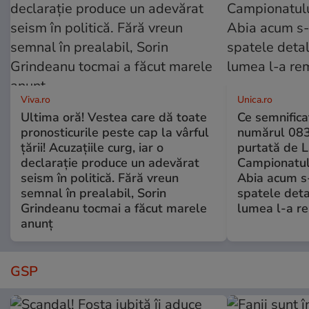
Viva.ro
Unica.ro
Ultima oră! Vestea care dă toate
Ce semnificaț
pronosticurile peste cap la vârful
numărul 083
țării! Acuzațiile curg, iar o
purtată de L
declarație produce un adevărat
Campionatul
seism în politică. Fără vreun
Abia acum s-
semnal în prealabil, Sorin
spatele deta
Grindeanu tocmai a făcut marele
lumea l-a r
anunț
GSP