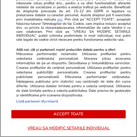
interesele si/sau profilul dvs., pentru a va oferi functionalitati aferente
retelelor de socializare si pentru a analiza traficul pe website. Beneficiati
de drepturile prevazute de art. 15-22 din GDPR in legatura cu
prelucrarea datelor cu caracter personal. Aceste drepturi pot fi exercitate
prin modalitatea indicata
aici
. Prin click pe “ACCEPT TOATE”, acceptati
folosirea tuturor Tehnologiilor de tip Cookie, care implica inclusiv acceptul
dvs. cu privire la stocarea/accesarea informatiilor de catre Vendor-ii cu
care colaboram. Prin click pe “VREAU SA MODIFIC SETARILE
INDIVIDUAL” puteti schimba preferintele in mod individual, mai putin
cele legate de cookie strict necesare pentru functionarea website-ului.
Atât noi, cât și partenerii noștri prelucrăm datele pentru a oferi:
Măsurarea performanței reclamelor. Utilizarea profilurilor pentru
selectarea conținutului personalizat. Stocarea și/sau accesarea
informațiilor de pe un dispozitiv. Dezvoltarea și îmbunătățirea serviciilor.
Crearea profilurilor de conținut personalizat. Utilizarea profilurilor pentru
selectarea publicității personalizate. Crearea profilurilor pentru
Elle.ro
Unica.ro
publicitate personalizată. Măsurarea performanței conținutului.
Înțelegerea publicului prin statistici sau combinații de date din surse
Corina Caragea, reacție tranșantă
Mirabela Gră
diferite. Utilizarea datelor limitate pentru a selecta conținutul. Utilizarea
despre comentariile negative.
surprinzătoar
de date limitate pentru a selecta publicitatea. Date precise de geolocație
și identificarea prin scanarea dispozitivului.
Prezentatoarea a dezvăluit că a
flancată de 
Listă parteneri (furnizori)
fost jignită și amenințată: „Un
aflat despre
lucru cred că e important de spus
de Apel
ACCEPT TOATE
clar...”
VREAU SA MODIFIC SETARILE INDIVIDUAL