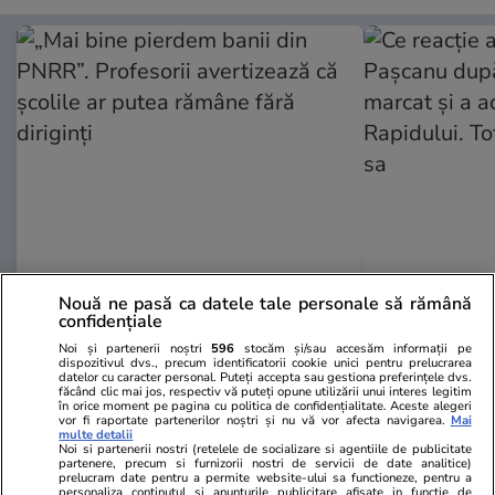
Adevarul.ro
Fanatik.ro
Nouă ne pasă ca datele tale personale să rămână
„Mai bine pierdem banii din
Ce reacție a 
confidențiale
PNRR”. Profesorii avertizează că
Pașcanu dup
Noi și partenerii noștri
596
stocăm și/sau accesăm informații pe
școlile ar putea rămâne fără
marcat și a 
dispozitivul dvs., precum identificatorii cookie unici pentru prelucrarea
diriginți
Rapidului. To
datelor cu caracter personal. Puteți accepta sau gestiona preferințele dvs.
făcând clic mai jos, respectiv vă puteți opune utilizării unui interes legitim
sa
în orice moment pe pagina cu politica de confidențialitate. Aceste alegeri
vor fi raportate partenerilor noștri și nu vă vor afecta navigarea.
Mai
multe detalii
Noi si partenerii nostri (retelele de socializare si agentiile de publicitate
partenere, precum si furnizorii nostri de servicii de date analitice)
PARTENERI
prelucram date pentru a permite website-ului sa functioneze, pentru a
personaliza continutul si anunturile publicitare afisate in functie de