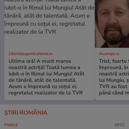
Libertateapentrufemei.ro
Avantaje.ro
Ultima oră! A murit marea
Trist, foarte
noastră actriță! Toată lumea a
împreună, în
iubit-o în filmul lui Mungiu! Atât
noastră actri
de tânără, atât de talentată.
lui Mungiu, ș
Acum e împreună cu soțul ei,
TVR au fost 
regretatul realizator de la TVR
până când mo
ȘTIRI ROMÂNIA
Politică
09:02