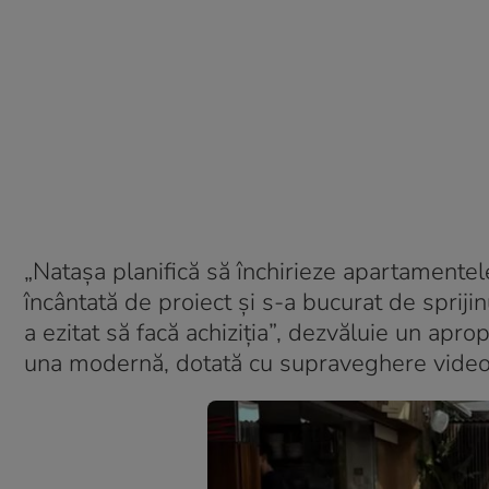
„Natașa planifică să închirieze apartamentele
încântată de proiect și s-a bucurat de sprijin
a ezitat să facă achiziția”, dezvăluie un apro
una modernă, dotată cu supraveghere video ș