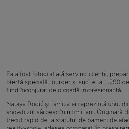
Ea a fost fotografiată servind clienții, prep
ofertă specială „burger și suc” e la 1.290 de 
fiind înconjurat de o coadă impresionantă.
Natașa Rodić și familia ei reprezintă unul d
showbizul sârbesc în ultimii ani. Originară di
trecut rapid de la statutul de oameni de afacer
reality-show, adesea comparați în presa reg