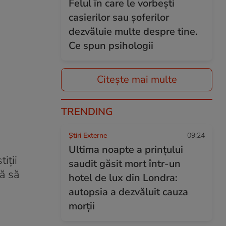
Felul în care le vorbești
casierilor sau șoferilor
dezvăluie multe despre tine.
Ce spun psihologii
Citește mai multe
TRENDING
Știri Externe
09:24
Ultima noapte a prințului
iții
saudit găsit mort într-un
ă să
hotel de lux din Londra:
autopsia a dezvăluit cauza
morții