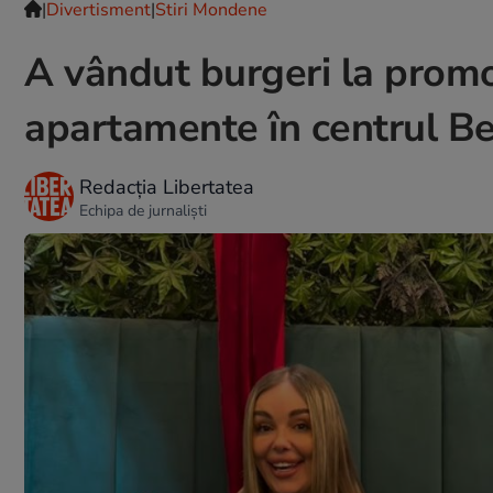
|
Divertisment
|
Stiri Mondene
A vândut burgeri la promo
apartamente în centrul Be
Redacția Libertatea
Echipa de jurnaliști