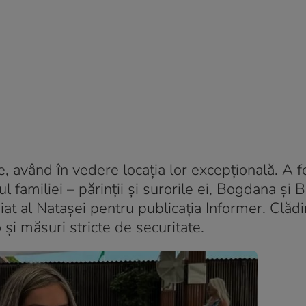
, având în vedere locația lor excepțională. A f
ul familiei – părinții și surorile ei, Bogdana și 
piat al Natașei pentru publicația Informer. Clăd
i măsuri stricte de securitate.