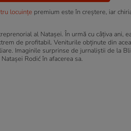
tru locuințe
premium este în creștere, iar chiria
treprenorial al Natașei. În urmă cu câțiva ani, e
trem de profitabil. Veniturile obținute din ace
iare. Imaginile surprinse de jurnaliștii de la Bli
a Natașei Rodić în afacerea sa.