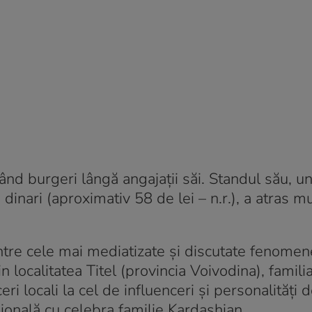
arând burgeri lângă angajații săi. Standul său, u
dinari (aproximativ 58 de lei – n.r.), a atras mu
intre cele mai mediatizate și discutate fenomen
n localitatea Titel (provincia Voivodina), famili
i locali la cel de influenceri și personalități d
ională cu celebra familie Kardashian.