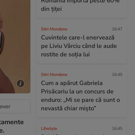
România importă peste 60%
din țiței
Stiri Mondene
16:47
Cuvintele care-l enervează
pe Liviu Vârciu când le aude
rostite de soția lui
Stiri Mondene
16:45
Cum a apărut Gabriela
Prisăcariu la un concurs de
enduro: „Mi se pare că sunt o
cover
nevastă chiar mișto”
rtamente
Lifestyle
16:45
e.