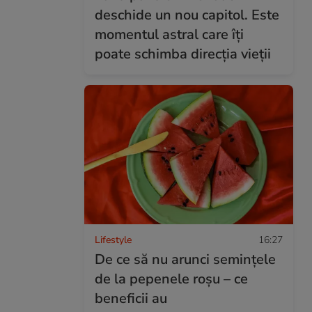
deschide un nou capitol. Este
momentul astral care îți
poate schimba direcția vieții
Lifestyle
16:27
De ce să nu arunci semințele
de la pepenele roșu – ce
beneficii au