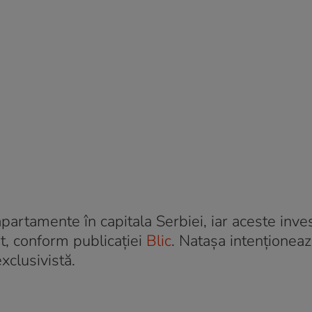
artamente în capitala Serbiei, iar aceste invest
it, conform publicației
Blic
. Natașa intenționeaz
xclusivistă.