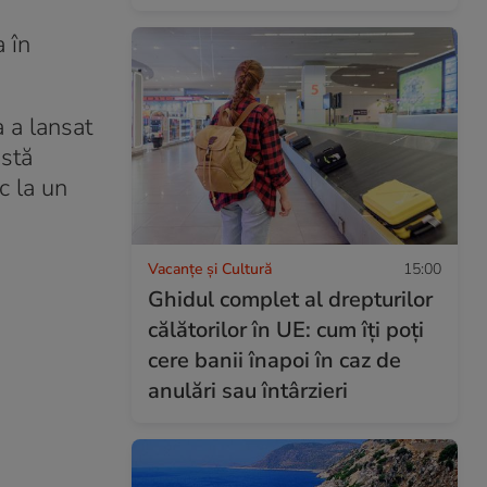
 în
a a lansat
astă
c la un
Vacanțe și Cultură
15:00
Ghidul complet al drepturilor
călătorilor în UE: cum îți poți
cere banii înapoi în caz de
anulări sau întârzieri