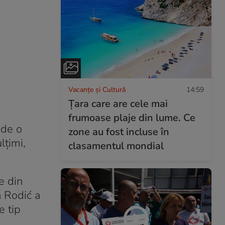
Vacanțe și Cultură
14:59
Țara care are cele mai
frumoase plaje din lume. Ce
nde o
zone au fost incluse în
lțimi,
clasamentul mondial
e din
a Rodić a
e tip