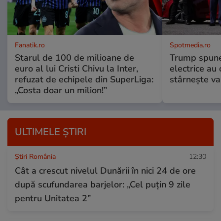
Fanatik.ro
Spotmedia.ro
Starul de 100 de milioane de
Trump spune 
euro al lui Cristi Chivu la Inter,
electrice au 
refuzat de echipele din SuperLiga:
stârnește val
„Costa doar un milion!”
ULTIMELE ȘTIRI
Știri România
12:30
Cât a crescut nivelul Dunării în nici 24 de ore
după scufundarea barjelor: „Cel puțin 9 zile
pentru Unitatea 2”