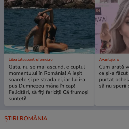
Libertateapentrufemei.ro
Avantaje.ro
Gata, nu se mai ascund, e cuplul
Cum arată v
momentului în România! A ieșit
ce și-a făcut
soarele și pe strada ei, iar lui i-a
purtat ochel
pus Dumnezeu mâna în cap!
să nu sperii c
Felicitări, să fiți fericiți! Că frumoși
sunteți!
ȘTIRI ROMÂNIA