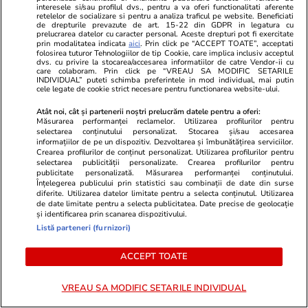
special față de partenerul de
interesele si/sau profilul dvs., pentru a va oferi functionalitati aferente
retelelor de socializare si pentru a analiza traficul pe website. Beneficiati
cuplu
de drepturile prevazute de art. 15-22 din GDPR in legatura cu
prelucrarea datelor cu caracter personal. Aceste drepturi pot fi exercitate
prin modalitatea indicata
aici
. Prin click pe “ACCEPT TOATE”, acceptati
folosirea tuturor Tehnologiilor de tip Cookie, care implica inclusiv acceptul
dvs. cu privire la stocarea/accesarea informatiilor de catre Vendor-ii cu
Bani și Afaceri
03 aug.
care colaboram. Prin click pe “VREAU SA MODIFIC SETARILE
INDIVIDUAL” puteti schimba preferintele in mod individual, mai putin
cele legate de cookie strict necesare pentru functionarea website-ului.
Atât noi, cât și partenerii noștri prelucrăm datele pentru a oferi:
Cine poate retrage banii din
Măsurarea performanței reclamelor. Utilizarea profilurilor pentru
selectarea conținutului personalizat. Stocarea și/sau accesarea
contul unei persoane decedate
informațiilor de pe un dispozitiv. Dezvoltarea și îmbunătățirea serviciilor.
Crearea profilurilor de conținut personalizat. Utilizarea profilurilor pentru
selectarea publicității personalizate. Crearea profilurilor pentru
publicitate personalizată. Măsurarea performanței conținutului.
Înțelegerea publicului prin statistici sau combinații de date din surse
diferite. Utilizarea datelor limitate pentru a selecta conținutul. Utilizarea
de date limitate pentru a selecta publicitatea. Date precise de geolocație
Lifestyle
06 aug.
și identificarea prin scanarea dispozitivului.
Listă parteneri (furnizori)
30 de expresii în turcă esențiale
ACCEPT TOATE
pentru vacanță: de la bazar la
plajă
VREAU SA MODIFIC SETARILE INDIVIDUAL