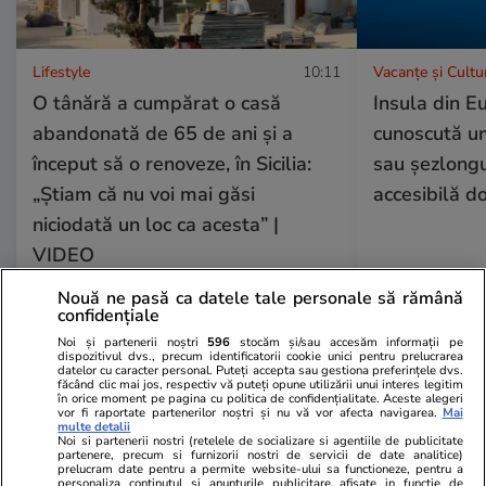
Lifestyle
10:11
Vacanțe și Cultu
O tânără a cumpărat o casă
Insula din E
abandonată de 65 de ani și a
cunoscută un
început să o renoveze, în Sicilia:
sau șezlongur
„Știam că nu voi mai găsi
accesibilă d
niciodată un loc ca acesta” |
VIDEO
Nouă ne pasă ca datele tale personale să rămână
confidențiale
Horoscop
08 aug.
Noi și partenerii noștri
596
stocăm și/sau accesăm informații pe
dispozitivul dvs., precum identificatorii cookie unici pentru prelucrarea
Horoscop 9 august 2026.
datelor cu caracter personal. Puteți accepta sau gestiona preferințele dvs.
făcând clic mai jos, respectiv vă puteți opune utilizării unui interes legitim
Vărsătorii este esențial să fie
în orice moment pe pagina cu politica de confidențialitate. Aceste alegeri
vor fi raportate partenerilor noștri și nu vă vor afecta navigarea.
Mai
atenți la felul în care se
multe detalii
Noi si partenerii nostri (retelele de socializare si agentiile de publicitate
partenere, precum si furnizorii nostri de servicii de date analitice)
exprimă față de oricine, în
prelucram date pentru a permite website-ului sa functioneze, pentru a
personaliza continutul si anunturile publicitare afisate in functie de