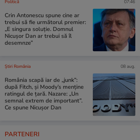
Politică
07:46
Crin Antonescu spune cine ar
trebui să fie următorul premier:
„E singura soluție. Domnul
Nicușor Dan ar trebui să îl
desemnze”
Știri România
08 aug.
România scapă iar de „junk”:
după Fitch, și Moody’s menține
ratingul de țară. Nazare: „Un
semnal extrem de important”.
Ce spune Nicușor Dan
PARTENERI