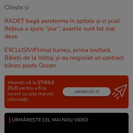
Citește și
RADET bagă aeroterme în spitale și-n școli.
Rețeua a ajuns ”ciur”, avariile sunt tot mai
dese
EXCLUSIV/Primul turneu, prima lovitură.
Băieții de la Voltaj și-au negociat un contract
bănos peste Ocean
Abonați-vă la
ȘTIRILE
ZILEI
pentru a fi la
ABONEAZĂ-TE
curent cu cele mai noi
informații.
URMĂREȘTE CEL MAI NOU VIDEO