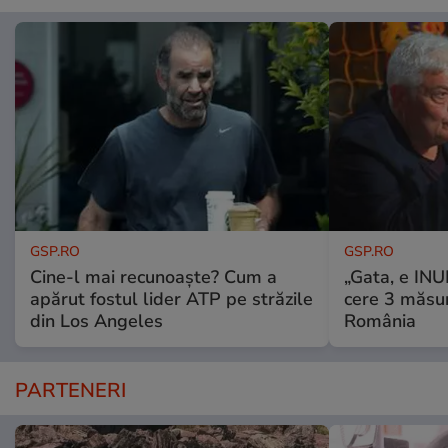
GSP.RO
GSP.RO
Cine-l mai recunoaște? Cum a
„Gata, e IN
apărut fostul lider ATP pe străzile
cere 3 măsu
din Los Angeles
România
PARTENERI