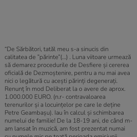
“De Sărbători, tatăl meu s-a sinucis din
calitatea de ”părinte”(…) . Luna viitoare urmează
să demarez procedurile de Desfiere şi cererea
oficială de Dezmoştenire, pentru a nu mai avea
nici o legătură cu aceşti părinţi degeneraţi.
Renunţ în mod Deliberat la o avere de aprox.
1.000.000 EURO. (n.r- contravaloarea
terenurilor şi a locuinţelor pe care le deţine
Petre Geambaşu). Iau în calcul şi schimbarea
numelui de familie! De la 18-19 ani, de când m-
am lansat în muzică, am fost prezentat numai
cu numele mic pe toată perioada emisiunii