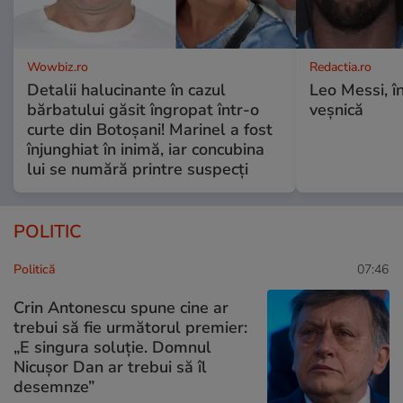
Wowbiz.ro
Redactia.ro
Detalii halucinante în cazul
Leo Messi, î
bărbatului găsit îngropat într-o
veșnică
curte din Botoșani! Marinel a fost
înjunghiat în inimă, iar concubina
lui se numără printre suspecți
POLITIC
Politică
07:46
Crin Antonescu spune cine ar
trebui să fie următorul premier:
„E singura soluție. Domnul
Nicușor Dan ar trebui să îl
desemnze”