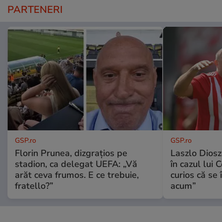
PARTENERI
GSP.ro
GSP.ro
Florin Prunea, dizgrațios pe
Laszlo Diosz
stadion, ca delegat UEFA: „Vă
în cazul lui 
arăt ceva frumos. E ce trebuie,
curios că se
fratello?”
acum”