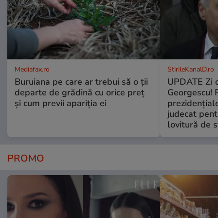
Mediafax.ro
StirileKanalD.ro
Buruiana pe care ar trebui să o ții
UPDATE Zi d
departe de grădină cu orice preț
Georgescu! F
și cum previi apariția ei
prezidențiale
judecat pent
lovitură de s
PROMO