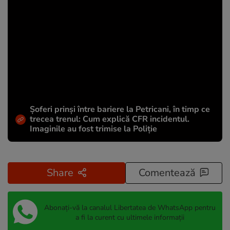
Șoferi prinși între bariere la Petricani, în timp ce
trecea trenul: Cum explică CFR incidentul.
Imaginile au fost trimise la Poliție
Share
Comentează
Abonați-vă la canalul Libertatea de WhatsApp pentru
a fi la curent cu ultimele informații