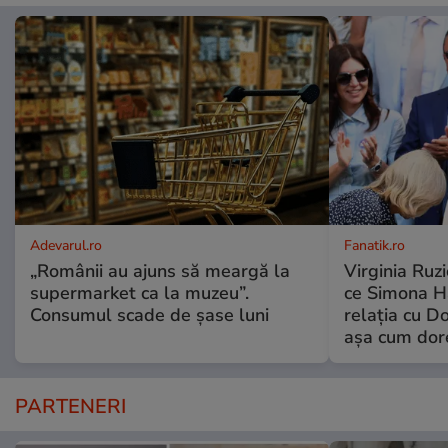
Adevarul.ro
Fanatik.ro
„Românii au ajuns să meargă la
Virginia Ruzi
supermarket ca la muzeu”.
ce Simona Ha
Consumul scade de șase luni
relația cu Do
așa cum dor
PARTENERI