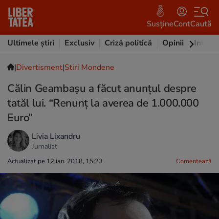
Susține
Cont
Caută
Ultimele știri
Exclusiv
Criză politică
Opinii
Intervi
|
Divertisment
|
Stiri Mondene
Călin Geambașu a făcut anunțul despre
tatăl lui. “Renunț la averea de 1.000.000
Euro”
Livia Lixandru
Jurnalist
Actualizat pe 12 ian. 2018, 15:23
Comentează