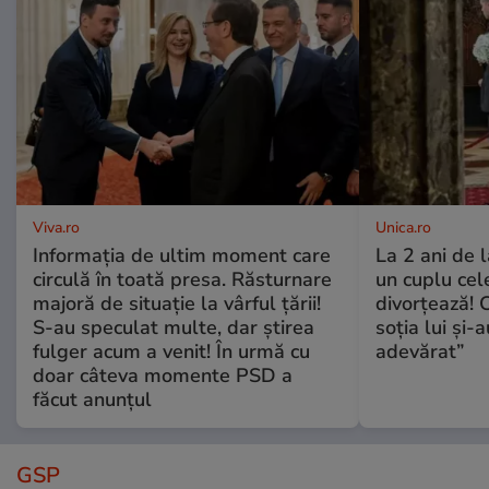
Viva.ro
Unica.ro
Informația de ultim moment care
La 2 ani de 
circulă în toată presa. Răsturnare
un cuplu ce
majoră de situație la vârful țării!
divorțează! C
S-au speculat multe, dar știrea
soția lui și-
fulger acum a venit! În urmă cu
adevărat”
doar câteva momente PSD a
făcut anunțul
GSP