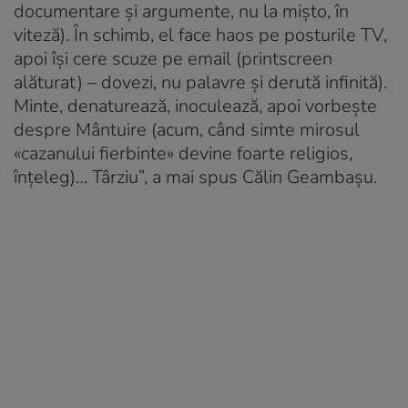
documentare şi argumente, nu la mişto, în
viteză). În schimb, el face haos pe posturile TV,
apoi îşi cere scuze pe email (printscreen
alăturat) – dovezi, nu palavre şi derută infinită).
Minte, denaturează, inoculează, apoi vorbeşte
despre Mântuire (acum, când simte mirosul
«cazanului fierbinte» devine foarte religios,
înţeleg)… Târziu”, a mai spus Călin Geambaşu.