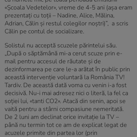
«Şcoala Vedetelor», vreme de 4-5 ani (aşa eram
prezentaţi cu toţii – Nadine, Alice, Mălina,
Adrian, Călin şi restul colegilor noştri)”, a scris
Călin pe contul de socializare.
Solistul nu acceptă scuzele părintelui său.
„După o săptămână mi-a cerut scuze prin e-
mail pentru accesul de răutate şi de
dezinformarea pe care le-a arătat în public prin
această intervenţie voluntară la România TV!
Tardiv. De această dată voma cu venin i-a fost
decisivă. Nu-i mai adresez nici o literă, la fel ca
soţiei lui, «tanti CO2». Atacă din senin, apoi se
vaită pentru a stârni compasiune nemeritată.
De 2 luni am declinat orice invitaţie la TV –
până nu termin tot ce am de explicat legat de
acuzele primite din partea lor (prin