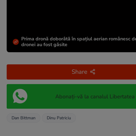
Prima dronă doborâtă în spațiul aerian românesc de 
dronei au fost găsite
Share
Abonați-vă la canalul Libertatea
Dan Bittman
Dinu Patriciu