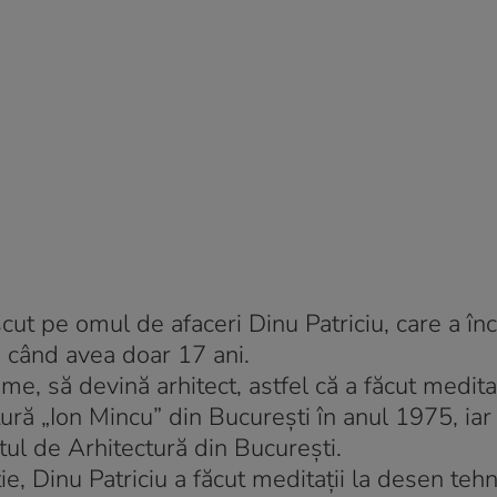
ut pe omul de afaceri Dinu Patriciu, care a înc
 când avea doar 17 ani.
me, să devină arhitect, astfel că a făcut medita
ctură „Ion Mincu” din Bucureşti în anul 1975, iar
utul de Arhitectură din Bucureşti.
ţie, Dinu Patriciu a făcut meditaţii la desen tehn