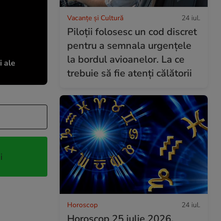
Vacanțe și Cultură
24 iul.
Piloții folosesc un cod discret
pentru a semnala urgențele
la bordul avioanelor. La ce
i ale
trebuie să fie atenți călătorii
i
Horoscop
24 iul.
Horoscop 25 iulie 2026.