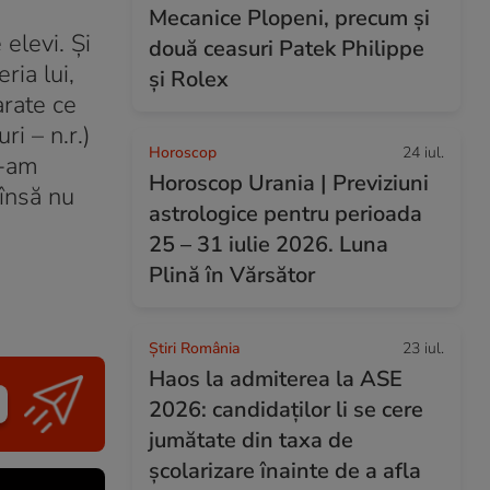
Mecanice Plopeni, precum și
elevi. Şi
două ceasuri Patek Philippe
ria lui,
și Rolex
arate ce
ri – n.r.)
Horoscop
24 iul.
e-am
Horoscop Urania | Previziuni
 însă nu
astrologice pentru perioada
25 – 31 iulie 2026. Luna
Plină în Vărsător
Știri România
23 iul.
Haos la admiterea la ASE
2026: candidaților li se cere
jumătate din taxa de
școlarizare înainte de a afla