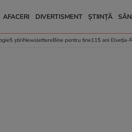
AFACERI
DIVERTISMENT
ȘTIINȚĂ
SĂN
Bani și Afaceri
Monden
Știri Știință
Știri 
Auto
Horoscop
Schimbări climati
Relații
Locuri de muncă
Muzică și Filme
Rețete
ogie
5 știri
Newslettere
Bine pentru tine
115 ani Elveția
Imobiliare.ro
Vacanțe și Cultură
Fructe
eJobs.ro
Îngriji