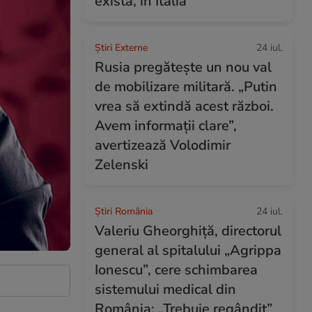
exista, în Italia
Știri Externe
24 iul.
Rusia pregătește un nou val
de mobilizare militară. „Putin
vrea să extindă acest război.
Avem informații clare”,
avertizează Volodimir
Zelenski
Știri România
24 iul.
Valeriu Gheorghiță, directorul
general al spitalului „Agrippa
Ionescu”, cere schimbarea
sistemului medical din
România: „Trebuie regândit”