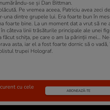
tia numărându-se şi Dan Bittman.
plăcută. Pe vremea aceea, Patriciu avea zeci de 
r-una dintre grupele lui. Era foarte bun în mese
ena foarte bine. La un moment dat a vrut să ne 
câteva linii trăsăturile principale ale unei figu
 făcut schiţa, pe care o am la părinţii mei… N
ava asta, iar el a fost foarte dornic să o vadă,
listul trupei Holograf.
 curent cu cele
ABONEAZĂ-TE