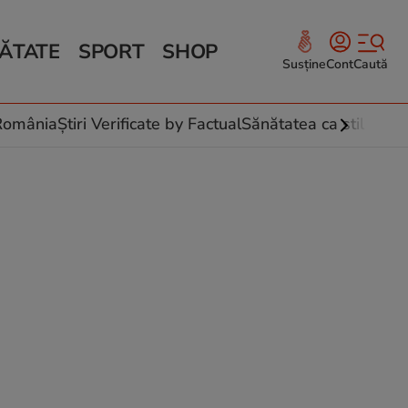
ĂTATE
SPORT
SHOP
Susține
Cont
Caută
Sănătate și Fitness
ce
 culinare
-România
Știri Verificate by Factual
Sănătatea ca stil de vi
 și legume
rea plantelor