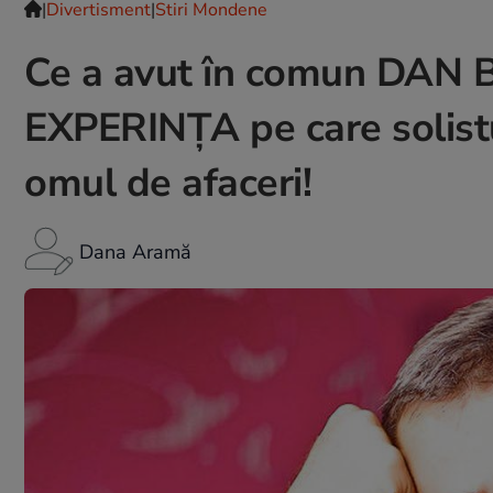
|
Divertisment
|
Stiri Mondene
Ce a avut în comun DAN 
EXPERINŢA pe care solistul
omul de afaceri!
Dana Aramă