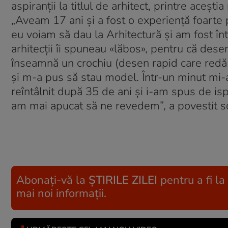
aspiranţii la titlul de arhitect, printre aceş
„Aveam 17 ani şi a fost o experienţă foarte 
eu voiam să dau la Arhitectură şi am fost înt
arhitecţii îi spuneau «lăbos», pentru că des
înseamnă un crochiu (desen rapid care redă în 
şi m-a pus să stau model. Într-un minut mi-a
reîntâlnit după 35 de ani şi i-am spus de ispr
am mai apucat să ne revedem”, a povestit so
Abonați-vă la
ȘTIRILE ZILEI
pentru a fi la
mai noi informații.