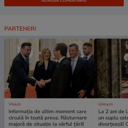
PARTENERI
Viva.ro
Unica.ro
Informația de ultim moment care
La 2 ani de 
circulă în toată presa. Răsturnare
un cuplu ce
majoră de situație la vârful țării!
divorțează! C