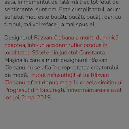
asta. În momentul de faţă mă trec tot felul de
sentimente, sunt om! Este cumplit totul, acum
sufletul meu este bucăţi, bucăţi, bucăţi, dar, cu
timpul, mă voi reface”
, a mai spus el.
Designerul
Răzvan Ciobanu a murit, duminică
noaptea, într-un accident rutier produs în
localitatea Săcele din județul Constanța
.
Mașina în care a murit designerul Răzvan
Ciobanu nu se afla în proprietatea creatorului
de modă.
Trupul neînsuflețit al lui Răzvan
Ciobanu a fost depus marți la capela cimitirului
Progresul din București
.
Înmormântarea a avut
loc joi, 2 mai 2019.