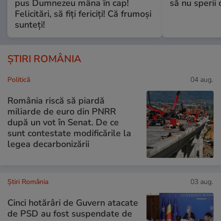
pus Dumnezeu mâna în cap!
să nu sperii c
Felicitări, să fiți fericiți! Că frumoși
sunteți!
ȘTIRI ROMÂNIA
Politică
04 aug.
România riscă să piardă
miliarde de euro din PNRR
după un vot în Senat. De ce
sunt contestate modificările la
legea decarbonizării
Știri România
03 aug.
Cinci hotărâri de Guvern atacate
de PSD au fost suspendate de