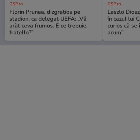
GSP.ro
GSP.ro
Florin Prunea, dizgrațios pe
Laszlo Diosz
stadion, ca delegat UEFA: „Vă
în cazul lui 
arăt ceva frumos. E ce trebuie,
curios că se
fratello?”
acum”