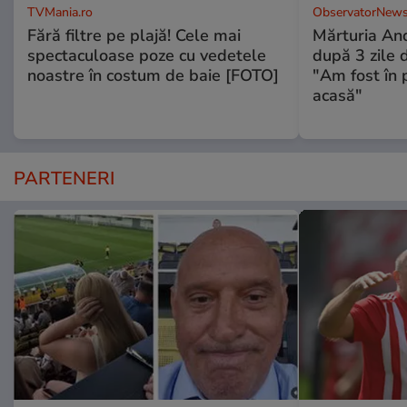
TVMania.ro
ObservatorNews
Fără filtre pe plajă! Cele mai
Mărturia And
spectaculoase poze cu vedetele
după 3 zile d
noastre în costum de baie [FOTO]
"Am fost în p
acasă"
PARTENERI