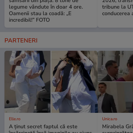
samsarii din piață: 8 tone de
2026, transf
legume vândute în doar 4 ore.
tribune la U
Oamenii stau la coadă: „E
conducerea a
incredibil!” FOTO
PARTENERI
Elle.ro
Unica.ro
A ținut secret faptul că este
Mirabela Gră
însărcinată însă imaginile au ajuns
surprinzătoar