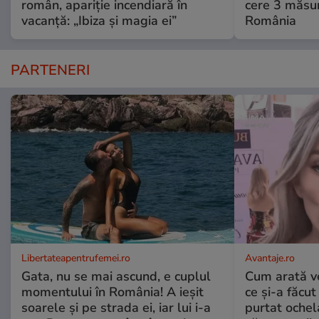
român, apariție incendiară în
cere 3 măsu
vacanță: „Ibiza și magia ei”
România
PARTENERI
Libertateapentrufemei.ro
Avantaje.ro
Gata, nu se mai ascund, e cuplul
Cum arată v
momentului în România! A ieșit
ce și-a făcut
soarele și pe strada ei, iar lui i-a
purtat ochel