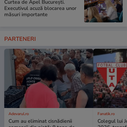
Curtea de Apel București.
Executivul acuză blocarea unor
măsuri importante
PARTENERI
Adevarul.ro
Fanatik.ro
Cum au eliminat cisnădienii
Colegul lui 