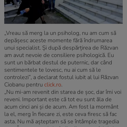
„Vreau să merg la un psiholog, nu am cum să
depăşesc aceste momente fără îndrumarea
unui specialist. Şi după despărţirea de Răzvan
am avut nevoie de consiliere psihologică. Eu
sunt un bărbat destul de puternic, dar când
sentimentele te lovesc, nu ai cum să le
controlezi”
, a declarat fostul iubit al lui Răzvan
Ciobanu pentru
click.ro
.
„Nu mi-am revenit din starea de şoc, dar îmi voi
reveni. Important este că tot eu sunt ăla de
acum cinci ani şi de acum. Am fost la mormânt
la el, merg în fiecare zi, este ceva firesc să fac
asta. Nu mă aşteptam să se întâmple tragedia