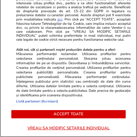
interesele si/sau profilul dvs., pentru a va oferi functionalitati aferente
retelelor de socializare si pentru a analiza traficul pe website. Beneficiati
de drepturile prevazute de art. 15-22 din GDPR in legatura cu
prelucrarea datelor cu caracter personal. Aceste drepturi pot fi exercitate
prin modalitatea indicata
aici
. Prin click pe “ACCEPT TOATE”, acceptati
folosirea tuturor Tehnologiilor de tip Cookie, care implica inclusiv acceptul
dvs. cu privire la stocarea/accesarea informatiilor de catre Vendor-ii cu
Horoscop
21:50
care colaboram. Prin click pe “VREAU SA MODIFIC SETARILE
INDIVIDUAL” puteti schimba preferintele in mod individual, mai putin
Horoscop 8 august 2026.
cele legate de cookie strict necesare pentru functionarea website-ului.
Fecioarele sunt pregătite să-și
Atât noi, cât și partenerii noștri prelucrăm datele pentru a oferi:
Măsurarea performanței reclamelor. Utilizarea profilurilor pentru
asume o creștere mai lentă și
selectarea conținutului personalizat. Stocarea și/sau accesarea
informațiilor de pe un dispozitiv. Dezvoltarea și îmbunătățirea serviciilor.
anumite limitări în schimbul
Crearea profilurilor de conținut personalizat. Utilizarea profilurilor pentru
stabilității
selectarea publicității personalizate. Crearea profilurilor pentru
publicitate personalizată. Măsurarea performanței conținutului.
Înțelegerea publicului prin statistici sau combinații de date din surse
diferite. Utilizarea datelor limitate pentru a selecta conținutul. Utilizarea
de date limitate pentru a selecta publicitatea. Date precise de geolocație
Bani și Afaceri
03 aug.
și identificarea prin scanarea dispozitivului.
Listă parteneri (furnizori)
ACCEPT TOATE
Cine poate retrage banii din
contul unei persoane decedate
VREAU SA MODIFIC SETARILE INDIVIDUAL