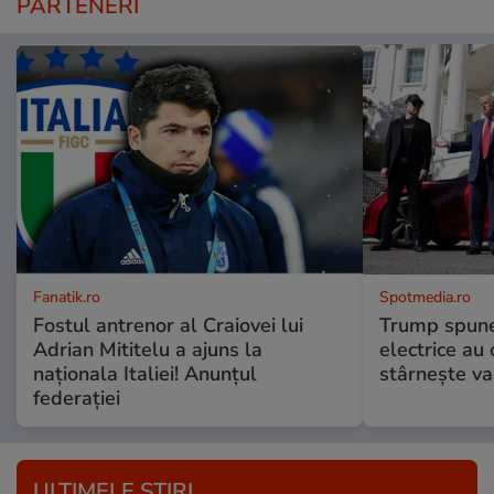
PARTENERI
Fanatik.ro
Spotmedia.ro
Fostul antrenor al Craiovei lui
Trump spune 
Adrian Mititelu a ajuns la
electrice au 
naționala Italiei! Anunțul
stârnește val
federației
ULTIMELE ȘTIRI