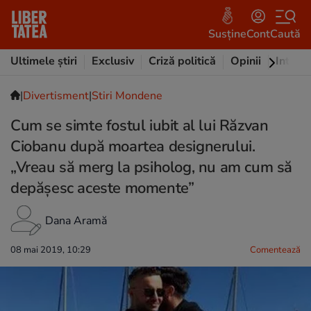
Susține
Cont
Caută
Ultimele știri
Exclusiv
Criză politică
Opinii
Intervi
|
Divertisment
|
Stiri Mondene
Cum se simte fostul iubit al lui Răzvan
Ciobanu după moartea designerului.
„Vreau să merg la psiholog, nu am cum să
depășesc aceste momente”
Dana Aramă
08 mai 2019, 10:29
Comentează