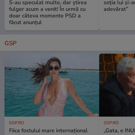
S-au speculat multe, dar știrea
soția lui și-
fulger acum a venit! În urmă cu
adevărat”
doar câteva momente PSD a
făcut anunțul
GSP
GSP.RO
GSP.RO
Fiica fostului mare internațional
„Gata, e IN