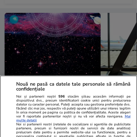
Horoscop
21:50
Vacanțe și Cultu
Nouă ne pasă ca datele tale personale să rămână
confidențiale
Horoscop 8 august 2026.
Cele mai bu
Noi și partenerii noștri
596
stocăm și/sau accesăm informații pe
Fecioarele sunt pregătite să-și
pentru Gener
dispozitivul dvs., precum identificatorii cookie unici pentru prelucrarea
datelor cu caracter personal. Puteți accepta sau gestiona preferințele dvs.
asume o creștere mai lentă și
vor tinerii să
făcând clic mai jos, respectiv vă puteți opune utilizării unui interes legitim
în orice moment pe pagina cu politica de confidențialitate. Aceste alegeri
anumite limitări în schimbul
destinațiile
vor fi raportate partenerilor noștri și nu vă vor afecta navigarea.
Mai
multe detalii
Noi si partenerii nostri (retelele de socializare si agentiile de publicitate
stabilității
domină topu
partenere, precum si furnizorii nostri de servicii de date analitice)
prelucram date pentru a permite website-ului sa functioneze, pentru a
personaliza continutul si anunturile publicitare afisate in functie de