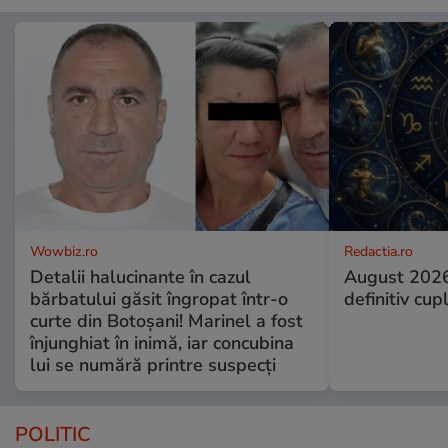
Wowbiz.ro
Redactia.ro
Detalii halucinante în cazul
August 2026
bărbatului găsit îngropat într-o
definitiv cup
curte din Botoșani! Marinel a fost
înjunghiat în inimă, iar concubina
lui se numără printre suspecți
POLITIC