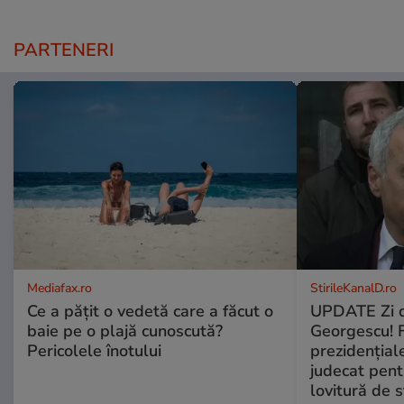
PARTENERI
Mediafax.ro
StirileKanalD.ro
Ce a pățit o vedetă care a făcut o
UPDATE Zi d
baie pe o plajă cunoscută?
Georgescu! F
Pericolele înotului
prezidențiale
judecat pent
lovitură de s