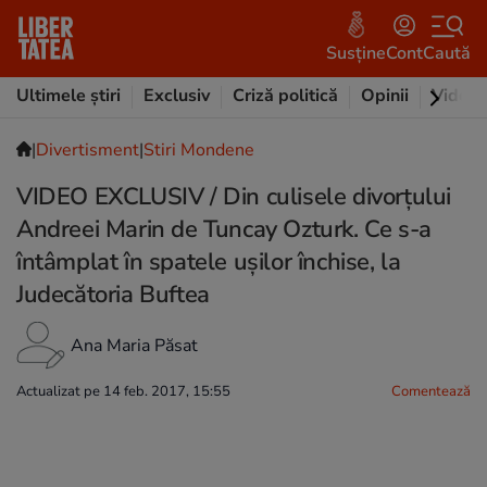
Susține
Cont
Caută
Ultimele știri
Exclusiv
Criză politică
Opinii
Video
|
Divertisment
|
Stiri Mondene
VIDEO EXCLUSIV / Din culisele divorțului
Andreei Marin de Tuncay Ozturk. Ce s-a
întâmplat în spatele ușilor închise, la
Judecătoria Buftea
Ana Maria Păsat
Actualizat pe 14 feb. 2017, 15:55
Comentează