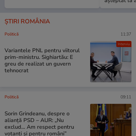
așteptat la 
ȘTIRI ROMÂNIA
Politică
11:37
Interviu
Variantele PNL pentru viitorul
prim-ministru. Sighiartău: E
greu de realizat un guvern
tehnocrat
Politică
09:11
Sorin Grindeanu, despre o
alianță PSD – AUR: „Nu
exclud… Am respect pentru
votanți și pentru români”