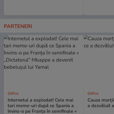
PARTENERI
GSP.ro
GSP.ro
Internetul a explodat! Cele mai
Cauza morții
tari meme-uri după ce Spania a
a dezvăluit 
învins-o pe Franța în semifinale »