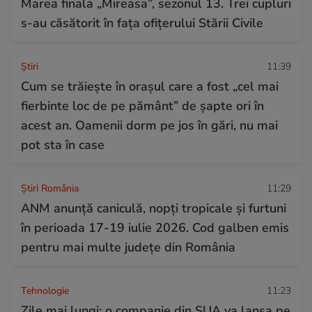
Marea finala „Mireasa”, sezonul 13. Trei cupluri
s-au căsătorit în fața ofițerului Stării Civile
Ştiri
11:39
Cum se trăiește în orașul care a fost „cel mai
fierbinte loc de pe pământ” de șapte ori în
acest an. Oamenii dorm pe jos în gări, nu mai
pot sta în case
Știri România
11:29
ANM anunță caniculă, nopți tropicale și furtuni
în perioada 17-19 iulie 2026. Cod galben emis
pentru mai multe județe din România
Tehnologie
11:23
Zile mai lungi: o companie din SUA va lansa pe