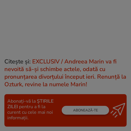
Citește și:
EXCLUSIV / Andreea Marin va fi
nevoită să-și schimbe actele, odată cu
pronunțarea divorțului început ieri. Renunță la
Ozturk, revine la numele Marin!
Abonați-vă la
ȘTIRILE
ZILEI
pentru a fi la
ABONEAZĂ-TE
curent cu cele mai noi
informații.