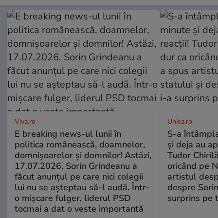
Viva.ro
Unica.ro
E breaking news-ul lunii în
S-a întâmpl
politica românească, doamnelor,
și deja au ap
domnișoarelor și domnilor! Astăzi,
Tudor Chiril
17.07.2026, Sorin Grindeanu a
oricând pe N
făcut anunțul pe care nici colegii
artistul desp
lui nu se așteptau să-l audă. Într-
despre Sorin
o mișcare fulger, liderul PSD
surprins pe 
tocmai a dat o veste importantă