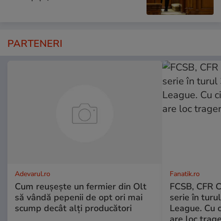
PARTENERI
Adevarul.ro
Fanatik.ro
Cum reușește un fermier din Olt
FCSB, CFR Cl
să vândă pepenii de opt ori mai
serie în turu
scump decât alți producători
League. Cu c
are loc trage