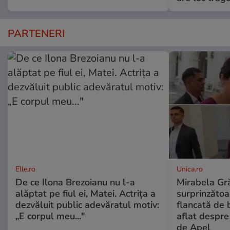
PARTENERI
Elle.ro
Unica.ro
De ce Ilona Brezoianu nu l-a
Mirabela Gră
alăptat pe fiul ei, Matei. Actrița a
surprinzătoar
dezvăluit public adevăratul motiv:
flancată de 
„E corpul meu..."
aflat despre
de Apel