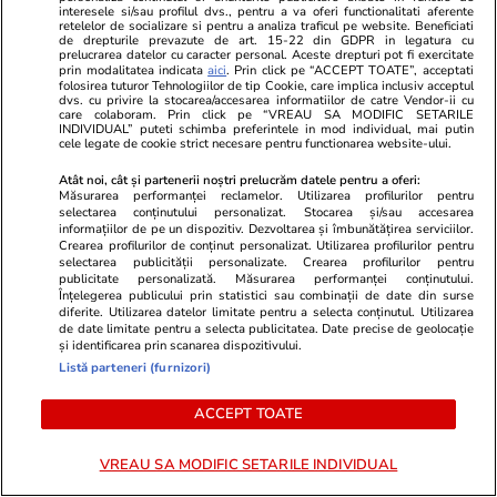
interesele si/sau profilul dvs., pentru a va oferi functionalitati aferente
înainte de a pleca în concediu
retelelor de socializare si pentru a analiza traficul pe website. Beneficiati
de drepturile prevazute de art. 15-22 din GDPR in legatura cu
prelucrarea datelor cu caracter personal. Aceste drepturi pot fi exercitate
prin modalitatea indicata
aici
. Prin click pe “ACCEPT TOATE”, acceptati
folosirea tuturor Tehnologiilor de tip Cookie, care implica inclusiv acceptul
dvs. cu privire la stocarea/accesarea informatiilor de catre Vendor-ii cu
care colaboram. Prin click pe “VREAU SA MODIFIC SETARILE
INDIVIDUAL” puteti schimba preferintele in mod individual, mai putin
Lifestyle
14 iul.
cele legate de cookie strict necesare pentru functionarea website-ului.
Atât noi, cât și partenerii noștri prelucrăm datele pentru a oferi:
Măsurarea performanței reclamelor. Utilizarea profilurilor pentru
Ce este făina de tapioca și în ce
selectarea conținutului personalizat. Stocarea și/sau accesarea
informațiilor de pe un dispozitiv. Dezvoltarea și îmbunătățirea serviciilor.
rețete poate fi folosită
Crearea profilurilor de conținut personalizat. Utilizarea profilurilor pentru
selectarea publicității personalizate. Crearea profilurilor pentru
publicitate personalizată. Măsurarea performanței conținutului.
Înțelegerea publicului prin statistici sau combinații de date din surse
diferite. Utilizarea datelor limitate pentru a selecta conținutul. Utilizarea
de date limitate pentru a selecta publicitatea. Date precise de geolocație
și identificarea prin scanarea dispozitivului.
Lifestyle
14 iul.
Listă parteneri (furnizori)
ACCEPT TOATE
Ce este săpunul de Marsilia și
VREAU SA MODIFIC SETARILE INDIVIDUAL
la ce se folosește