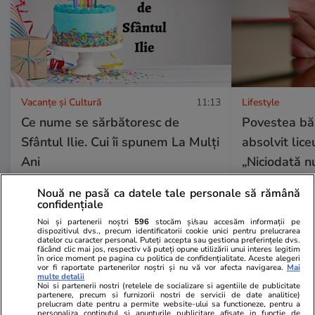
Vacanțe și Cultură
11:13
Lifestyle
Ce nume se sărbătoresc de
Povestea băr
Sfântul Ilie. Cui îi spunem La Mulți
absolvit lice
Ani
„Niciodată n
studiezi”
Nouă ne pasă ca datele tale personale să rămână
confidențiale
Noi și partenerii noștri
596
stocăm și/sau accesăm informații pe
dispozitivul dvs., precum identificatorii cookie unici pentru prelucrarea
datelor cu caracter personal. Puteți accepta sau gestiona preferințele dvs.
făcând clic mai jos, respectiv vă puteți opune utilizării unui interes legitim
Lifestyle
16 iul.
în orice moment pe pagina cu politica de confidențialitate. Aceste alegeri
vor fi raportate partenerilor noștri și nu vă vor afecta navigarea.
Mai
multe detalii
Noi si partenerii nostri (retelele de socializare si agentiile de publicitate
partenere, precum si furnizorii nostri de servicii de date analitice)
Cum îţi laşi casa în siguranţă
prelucram date pentru a permite website-ului sa functioneze, pentru a
personaliza continutul si anunturile publicitare afisate in functie de