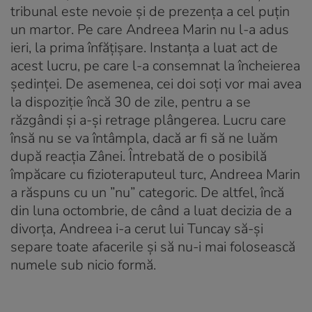
tribunal este nevoie și de prezența a cel puțin
un martor. Pe care Andreea Marin nu l-a adus
ieri, la prima înfățișare. Instanța a luat act de
acest lucru, pe care l-a consemnat la încheierea
ședinței. De asemenea, cei doi soți vor mai avea
la dispoziție încă 30 de zile, pentru a se
răzgândi și a-și retrage plângerea. Lucru care
însă nu se va întâmpla, dacă ar fi să ne luăm
după reacția Zânei. Întrebată de o posibilă
împăcare cu fizioteraputeul turc, Andreea Marin
a răspuns cu un ”nu” categoric. De altfel, încă
din luna octombrie, de când a luat decizia de a
divorța, Andreea i-a cerut lui Tuncay să-și
separe toate afacerile și să nu-i mai folosească
numele sub nicio formă.