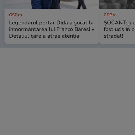
GSP.ro
GSP.ro
Legendarul portar Dida a șocat la
ȘOCANT: jucă
înmormântarea lui Franco Baresi »
fost ucis în 
Detaliul care a atras atenția
stradal!