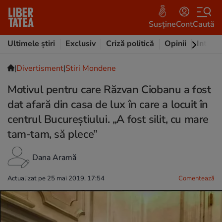
Susține
Cont
Caută
Ultimele știri
Exclusiv
Criză politică
Opinii
Intervi
|
Divertisment
|
Stiri Mondene
Motivul pentru care Răzvan Ciobanu a fost
dat afară din casa de lux în care a locuit în
centrul Bucureștiului. „A fost silit, cu mare
tam-tam, să plece”
Dana Aramă
Actualizat pe 25 mai 2019, 17:54
Comentează