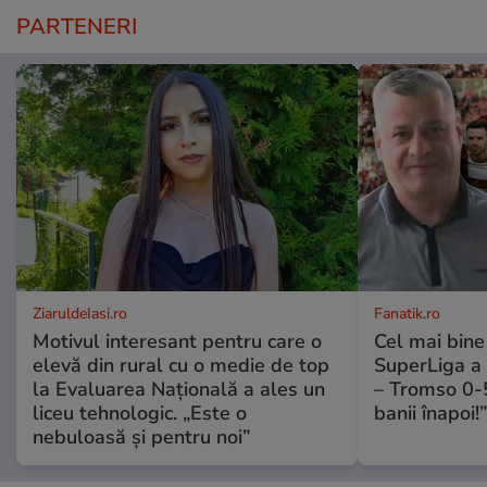
PARTENERI
ZiaruldeIasi.ro
Fanatik.ro
Motivul interesant pentru care o
Cel mai bine 
elevă din rural cu o medie de top
SuperLiga a 
la Evaluarea Națională a ales un
– Tromso 0-5
liceu tehnologic. „Este o
banii înapoi!”
nebuloasă și pentru noi”