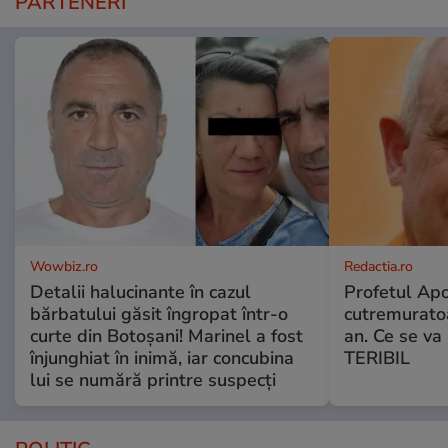
PARTENERI
Wowbiz.ro
Redactia.ro
Detalii halucinante în cazul
Profetul Apo
bărbatului găsit îngropat într-o
cutremuratoa
curte din Botoșani! Marinel a fost
an. Ce se v
înjunghiat în inimă, iar concubina
TERIBIL
lui se numără printre suspecți