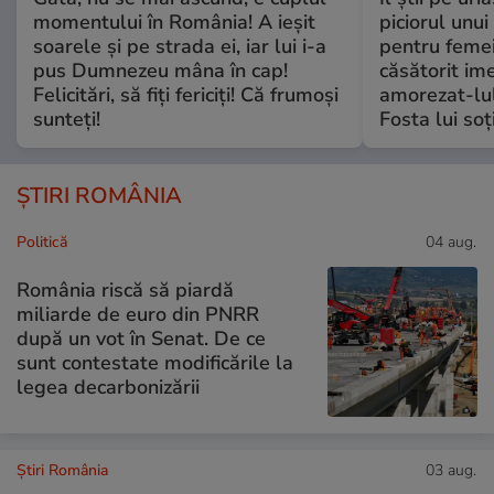
momentului în România! A ieșit
piciorul unui
soarele și pe strada ei, iar lui i-a
pentru femei
pus Dumnezeu mâna în cap!
căsătorit ime
Felicitări, să fiți fericiți! Că frumoși
amorezat-lul
sunteți!
Fosta lui soț
ȘTIRI ROMÂNIA
Politică
04 aug.
România riscă să piardă
miliarde de euro din PNRR
după un vot în Senat. De ce
sunt contestate modificările la
legea decarbonizării
Știri România
03 aug.