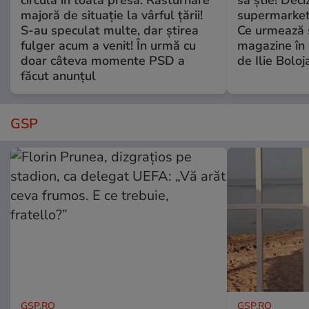
circulă în toată presa. Răsturnare
să știe! Deci
majoră de situație la vârful țării!
supermarketu
S-au speculat multe, dar știrea
Ce urmează s
fulger acum a venit! În urmă cu
magazine în 
doar câteva momente PSD a
de Ilie Boloj
făcut anunțul
GSP
GSP.RO
GSP.RO