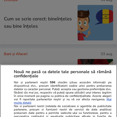
Cum se scrie corect: bineînțeles
sau bine înțeles
Bani și Afaceri
03 aug.
Nouă ne pasă ca datele tale personale să rămână
Cine poate retrage banii din
confidențiale
contul unei persoane decedate
Noi și partenerii noștri
596
stocăm și/sau accesăm informații pe
dispozitivul dvs., precum identificatorii cookie unici pentru prelucrarea
datelor cu caracter personal. Puteți accepta sau gestiona preferințele dvs.
făcând clic mai jos, respectiv vă puteți opune utilizării unui interes legitim
în orice moment pe pagina cu politica de confidențialitate. Aceste alegeri
vor fi raportate partenerilor noștri și nu vă vor afecta navigarea.
Mai
multe detalii
Noi si partenerii nostri (retelele de socializare si agentiile de publicitate
Lifestyle
03 aug.
partenere, precum si furnizorii nostri de servicii de date analitice)
prelucram date pentru a permite website-ului sa functioneze, pentru a
personaliza continutul si anunturile publicitare afisate in functie de