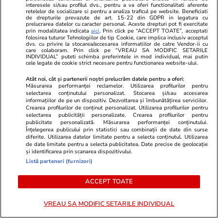
interesele si/sau profilul dvs., pentru a va oferi functionalitati aferente
retelelor de socializare si pentru a analiza traficul pe website. Beneficiati
Ce este pământul de diatomee
de drepturile prevazute de art. 15-22 din GDPR in legatura cu
prelucrarea datelor cu caracter personal. Aceste drepturi pot fi exercitate
și cum se utilizează
prin modalitatea indicata
aici
. Prin click pe “ACCEPT TOATE”, acceptati
folosirea tuturor Tehnologiilor de tip Cookie, care implica inclusiv acceptul
dvs. cu privire la stocarea/accesarea informatiilor de catre Vendor-ii cu
care colaboram. Prin click pe “VREAU SA MODIFIC SETARILE
INDIVIDUAL” puteti schimba preferintele in mod individual, mai putin
cele legate de cookie strict necesare pentru functionarea website-ului.
Atât noi, cât și partenerii noștri prelucrăm datele pentru a oferi:
Lifestyle
06 aug.
Măsurarea performanței reclamelor. Utilizarea profilurilor pentru
selectarea conținutului personalizat. Stocarea și/sau accesarea
informațiilor de pe un dispozitiv. Dezvoltarea și îmbunătățirea serviciilor.
Crearea profilurilor de conținut personalizat. Utilizarea profilurilor pentru
30 de expresii în turcă esențiale
selectarea publicității personalizate. Crearea profilurilor pentru
publicitate personalizată. Măsurarea performanței conținutului.
pentru vacanță: de la bazar la
Înțelegerea publicului prin statistici sau combinații de date din surse
diferite. Utilizarea datelor limitate pentru a selecta conținutul. Utilizarea
plajă
de date limitate pentru a selecta publicitatea. Date precise de geolocație
și identificarea prin scanarea dispozitivului.
Listă parteneri (furnizori)
ACCEPT TOATE
Știri România
11:27
Cod galben și cod portocaliu de
VREAU SA MODIFIC SETARILE INDIVIDUAL
caniculă și vijelii puternice în