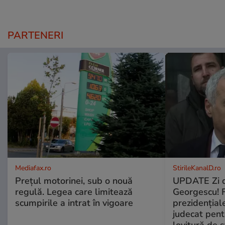
PARTENERI
Mediafax.ro
StirileKanalD.ro
Prețul motorinei, sub o nouă
UPDATE Zi d
regulă. Legea care limitează
Georgescu! F
scumpirile a intrat în vigoare
prezidențiale
judecat pent
lovitură de s