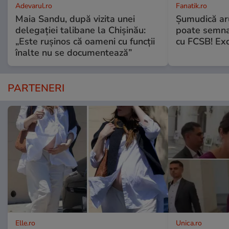
Adevarul.ro
Fanatik.ro
Maia Sandu, după vizita unei
Șumudică ar
delegației talibane la Chișinău:
poate semna 
„Este rușinos că oameni cu funcții
cu FCSB! Exc
înalte nu se documentează”
PARTENERI
Elle.ro
Unica.ro