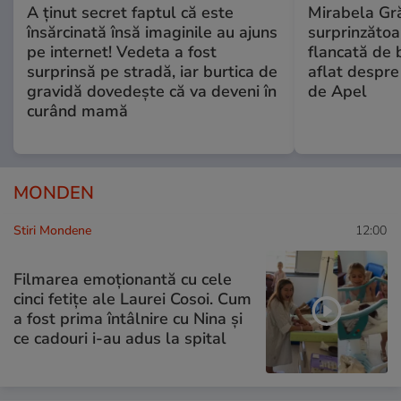
A ținut secret faptul că este
Mirabela Gră
însărcinată însă imaginile au ajuns
surprinzătoar
pe internet! Vedeta a fost
flancată de 
surprinsă pe stradă, iar burtica de
aflat despre
gravidă dovedește că va deveni în
de Apel
curând mamă
MONDEN
Stiri Mondene
12:00
Filmarea emoționantă cu cele
cinci fetițe ale Laurei Cosoi. Cum
a fost prima întâlnire cu Nina și
ce cadouri i-au adus la spital