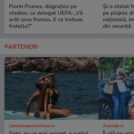
Florin Prunea, dizgrațios pe
Și-a etalat 
stadion, ca delegat UEFA: „Vă
pe plajele d
arăt ceva frumos. E ce trebuie,
națională, i
fratello?”
din vacanță
PARTENERI
Libertateapentrufemei.ro
Avantaje.ro
Gata, nu se mai ascund, e cuplul
Îl știi pe ur