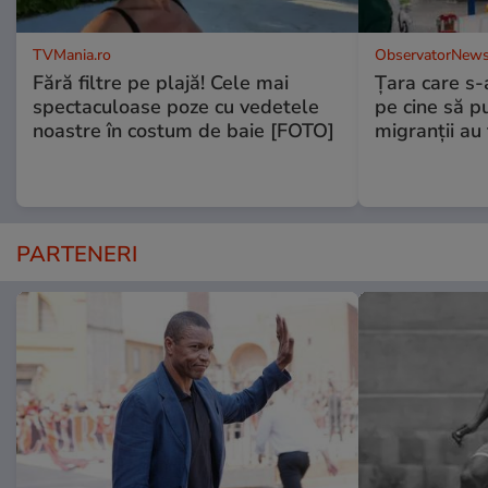
TVMania.ro
ObservatorNews
Fără filtre pe plajă! Cele mai
Ţara care s-a
spectaculoase poze cu vedetele
pe cine să p
noastre în costum de baie [FOTO]
migranţii au 
PARTENERI