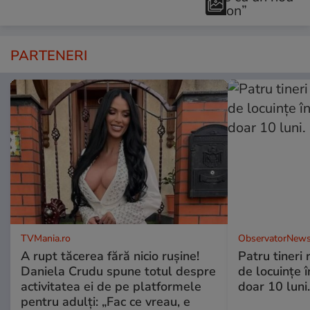
PARTENERI
TVMania.ro
ObservatorNews
A rupt tăcerea fără nicio rușine!
Patru tineri
Daniela Crudu spune totul despre
de locuinţe î
activitatea ei de pe platformele
doar 10 luni
pentru adulți: „Fac ce vreau, e