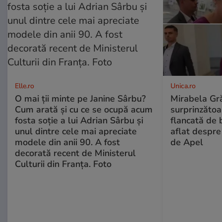
Elle.ro
Unica.ro
O mai ții minte pe Janine Sârbu?
Mirabela Gră
Cum arată și cu ce se ocupă acum
surprinzătoar
fosta soție a lui Adrian Sârbu și
flancată de 
unul dintre cele mai apreciate
aflat despre
modele din anii 90. A fost
de Apel
decorată recent de Ministerul
Culturii din Franța. Foto