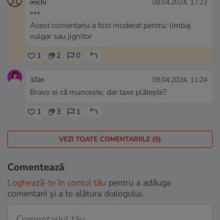
michi
08.04.2024, 17:23
***
Acest comentariu a fost moderat pentru: limbaj
vulgar sau jignitor
1
2
0
1Gin
09.04.2024, 11:24
Bravo ei că muncește, dar taxe plătește?
1
3
1
VEZI TOATE COMENTARIILE (5)
Comentează
Loghează-te în contul tău
pentru a adăuga
comentarii și a te alătura dialogului.