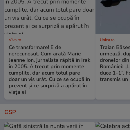
Viva.ro
Unica.ro
Ce transformare! E de
Traian Băses
nerecunosut. Cum arată Marie
urmează, du
Jeanne Ion, jurnalista răpită în Irak
dronelor din 
în 2005. A trecut prin momente
României: „L
cumplite, dar acum totul pare
duce 1-1”. F
doar un vis urât. Cu ce se ocupă în
transmis un 
prezent și ce surpriză a apărut în
viața ei
GSP