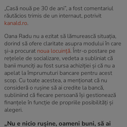
„Casă nouă pe 30 de ani”, a fost comentariul
răutăcios trimis de un internaut, potrivit
kanald.ro
.
Oana Radu nu a ezitat să lămurească situația,
dorind să ofere claritate asupra modului în care
și-a procurat
noua locuință
. Într-o postare pe
rețelele de socializare, vedeta a subliniat că
banii munciți au fost sursa achiziției și că nu a
apelat la împrumuturi bancare pentru acest
scop. Cu toate acestea, a menționat că nu
consideră o rușine să ai credite la bancă,
subliniind că fiecare persoană își gestionează
finanțele în funcție de propriile posibilități și
alegeri.
„Nu e nicio rușine, oameni buni, să ai