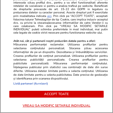
interesele si/sau profilul dvs., pentru a va oferi functionalitati aferente
retelelor de socializare si pentru a analiza traficul pe website. Beneficiati
de drepturile prevazute de art. 15-22 din GDPR in legatura cu
prelucrarea datelor cu caracter personal. Aceste drepturi pot fi exercitate
prin modalitatea indicata
aici
. Prin click pe “ACCEPT TOATE”, acceptati
folosirea tuturor Tehnologiilor de tip Cookie, care implica inclusiv acceptul
dvs. cu privire la stocarea/accesarea informatiilor de catre Vendor-ii cu
care colaboram. Prin click pe “VREAU SA MODIFIC SETARILE
INDIVIDUAL” puteti schimba preferintele in mod individual, mai putin
cele legate de cookie strict necesare pentru functionarea website-ului.
Atât noi, cât și partenerii noștri prelucrăm datele pentru a oferi:
Măsurarea performanței reclamelor. Utilizarea profilurilor pentru
selectarea conținutului personalizat. Stocarea și/sau accesarea
informațiilor de pe un dispozitiv. Dezvoltarea și îmbunătățirea serviciilor.
Crearea profilurilor de conținut personalizat. Utilizarea profilurilor pentru
selectarea publicității personalizate. Crearea profilurilor pentru
Mediafax.ro
StirileKanalD.ro
publicitate personalizată. Măsurarea performanței conținutului.
Înțelegerea publicului prin statistici sau combinații de date din surse
Marele câștigător: RUSIA. Europa
Femeie lovit
diferite. Utilizarea datelor limitate pentru a selecta conținutul. Utilizarea
riscă să cadă în capcana dronelor
făcea plajă: „
de date limitate pentru a selecta publicitatea. Date precise de geolocație
și identificarea prin scanarea dispozitivului.
Listă parteneri (furnizori)
ACCEPT TOATE
PROMO
VREAU SA MODIFIC SETARILE INDIVIDUAL