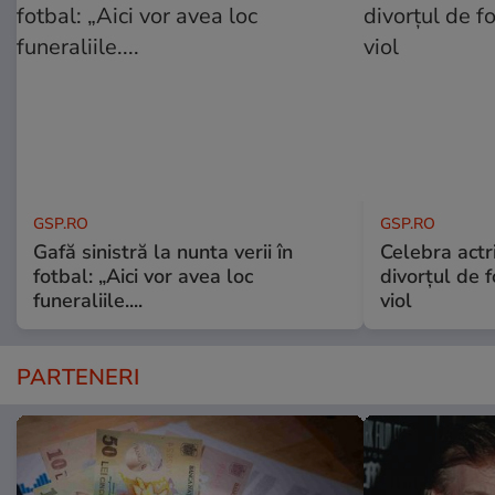
GSP.RO
GSP.RO
Gafă sinistră la nunta verii în
Celebra actri
fotbal: „Aici vor avea loc
divorțul de f
funeraliile....
viol
PARTENERI