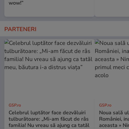
wow!”
PARTENERI
GSP.ro
GSP.ro
Celebrul luptător face dezvăluiri
Noua sală u
tulburătoare: „Mi-am făcut de râs
României, i
familia! Nu vreau să ajung ca tatăl
aceasta » Ni