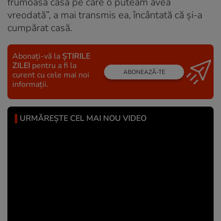
frumoasă casă pe care o puteam avea
vreodată”, a mai transmis ea, încântată că și-a
cumpărat casă.
Abonați-vă la
ȘTIRILE
ZILEI
pentru a fi la
ABONEAZĂ-TE
curent cu cele mai noi
informații.
URMĂREȘTE CEL MAI NOU VIDEO