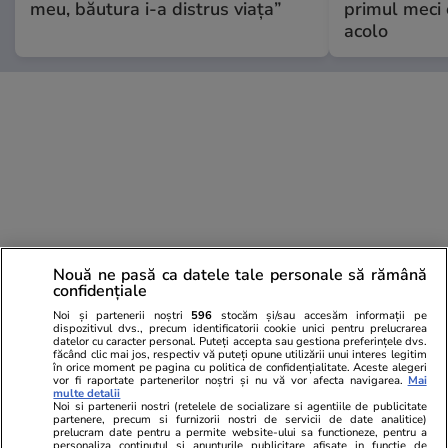
meu, băutura i-a distrus viața”
primul meci 
acolo
Nouă ne pasă ca datele tale personale să rămână
confidențiale
Noi și partenerii noștri
596
stocăm și/sau accesăm informații pe
dispozitivul dvs., precum identificatorii cookie unici pentru prelucrarea
datelor cu caracter personal. Puteți accepta sau gestiona preferințele dvs.
făcând clic mai jos, respectiv vă puteți opune utilizării unui interes legitim
în orice moment pe pagina cu politica de confidențialitate. Aceste alegeri
vor fi raportate partenerilor noștri și nu vă vor afecta navigarea.
Mai
multe detalii
Noi si partenerii nostri (retelele de socializare si agentiile de publicitate
partenere, precum si furnizorii nostri de servicii de date analitice)
PARTENERI
prelucram date pentru a permite website-ului sa functioneze, pentru a
personaliza continutul si anunturile publicitare afisate in functie de