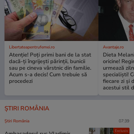
Libertateapentrufemei.ro
Avantaje.ro
Atenție! Poți primi bani de la stat
Dieta Melan
dacă-ți îngrijești părinții, bunicii
oricine! Regi
sau pe cineva vârstnic din familie.
urmează zilni
Acum s-a decis! Cum trebuie să
specialiști! 
procedezi
fiecare zi și 
acestui stil 
ȘTIRI ROMÂNIA
Știri România
07:39
Exclusiv
Ambasadorul rus Vladimir