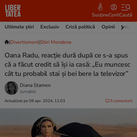
Susține
Cont
Caută
Ultimele știri
Exclusiv
Criză politică
Opinii
Intervi
|
Divertisment
|
Stiri Mondene
Oana Radu, reacție dură după ce s-a spus
că a făcut credit să își ia casă: „Eu muncesc
cât tu probabil stai și bei bere la televizor”
Diana Stamen
Jurnalist
Actualizat pe 09 apr. 2024, 11:03
5 comentarii