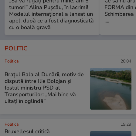
„Să vă rugați pentru mine, am 5
Ce să nu aru
tumori” Alina Pușcău, în lacrimi!
FORMA din c
Modelul internațional a lansat un
Schimbarea l
apel, după ce a fost diagnosticată
....
cu o boală gravă
POLITIC
Politică
20:04
Brațul Bala al Dunării, motiv de
dispută între Ilie Bolojan și
fostul ministru PSD al
Transporturilor: „Mai bine vă
uitați în oglindă”
Politică
19:29
Bruxellesul critică