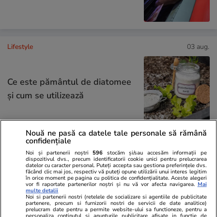
Lifestyle
03 aug.
Ce este pământul de diatomee
și cum se utilizează
Nouă ne pasă ca datele tale personale să rămână
confidențiale
Lifestyle
14:25
Noi și partenerii noștri
596
stocăm și/sau accesăm informații pe
dispozitivul dvs., precum identificatorii cookie unici pentru prelucrarea
datelor cu caracter personal. Puteți accepta sau gestiona preferințele dvs.
făcând clic mai jos, respectiv vă puteți opune utilizării unui interes legitim
30 de expresii în turcă esențiale
în orice moment pe pagina cu politica de confidențialitate. Aceste alegeri
vor fi raportate partenerilor noștri și nu vă vor afecta navigarea.
Mai
pentru vacanță: de la bazar la
multe detalii
Noi si partenerii nostri (retelele de socializare si agentiile de publicitate
plajă
partenere, precum si furnizorii nostri de servicii de date analitice)
prelucram date pentru a permite website-ului sa functioneze, pentru a
personaliza continutul si anunturile publicitare afisate in functie de