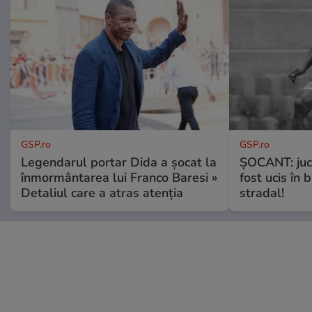
GSP.ro
GSP.ro
Legendarul portar Dida a șocat la
ȘOCANT: jucă
înmormântarea lui Franco Baresi »
fost ucis în 
Detaliul care a atras atenția
stradal!