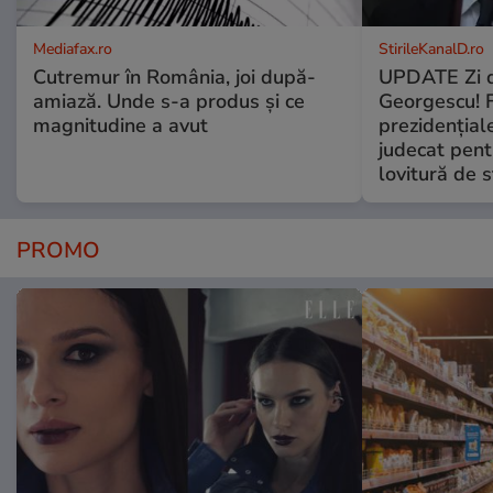
Mediafax.ro
StirileKanalD.ro
Cutremur în România, joi după-
UPDATE Zi d
amiază. Unde s-a produs și ce
Georgescu! F
magnitudine a avut
prezidențiale
judecat pent
lovitură de s
PROMO