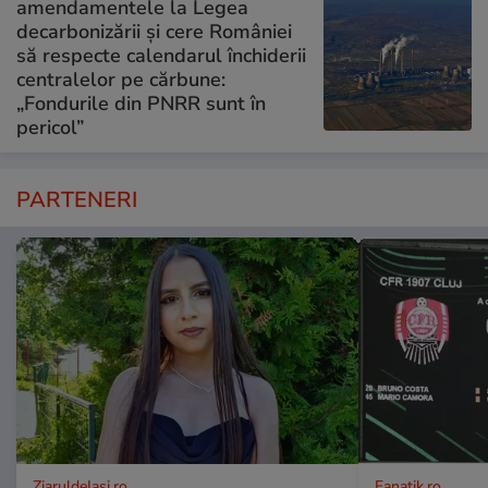
amendamentele la Legea
decarbonizării și cere României
să respecte calendarul închiderii
centralelor pe cărbune:
„Fondurile din PNRR sunt în
pericol”
PARTENERI
ZiaruldeIasi.ro
Fanatik.ro