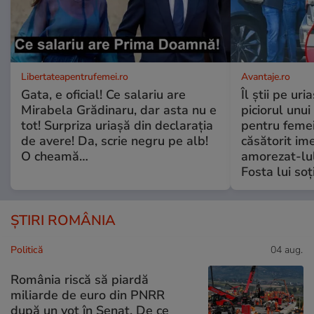
Libertateapentrufemei.ro
Avantaje.ro
Gata, e oficial! Ce salariu are
Îl știi pe ur
Mirabela Grădinaru, dar asta nu e
piciorul unui
tot! Surpriza uriașă din declarația
pentru femei
de avere! Da, scrie negru pe alb!
căsătorit ime
O cheamă…
amorezat-lul
Fosta lui soț
ȘTIRI ROMÂNIA
Politică
04 aug.
România riscă să piardă
miliarde de euro din PNRR
după un vot în Senat. De ce