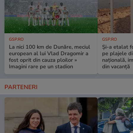
GSP.RO
GSP.RO
La nici 100 km de Dunăre, meciul
Și-a etalat 
european al lui Vlad Dragomir a
pe plajele d
fost oprit din cauza ploilor »
națională, i
Imagini rare pe un stadion
din vacanță
PARTENERI