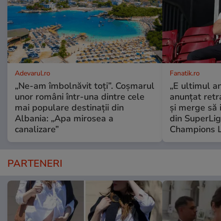
Adevarul.ro
Fanatik.ro
„Ne-am îmbolnăvit toți”. Coșmarul
„E ultimul a
unor români într-una dintre cele
anunțat retr
mai populare destinații din
și merge să 
Albania: „Apa mirosea a
din SuperLiga
canalizare”
Champions 
PARTENERI