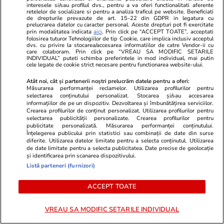
interesele si/sau profilul dvs., pentru a va oferi functionalitati aferente
retelelor de socializare si pentru a analiza traficul pe website. Beneficiati
de drepturile prevazute de art. 15-22 din GDPR in legatura cu
prelucrarea datelor cu caracter personal. Aceste drepturi pot fi exercitate
Știri România
21:19
prin modalitatea indicata
aici
. Prin click pe “ACCEPT TOATE”, acceptati
folosirea tuturor Tehnologiilor de tip Cookie, care implica inclusiv acceptul
De ce a fost amânată
dvs. cu privire la stocarea/accesarea informatiilor de catre Vendor-ii cu
care colaboram. Prin click pe “VREAU SA MODIFIC SETARILE
INDIVIDUAL” puteti schimba preferintele in mod individual, mai putin
scufundarea celor patru barje în
cele legate de cookie strict necesare pentru functionarea website-ului.
Dunăre: Operațiunea va dura
Atât noi, cât și partenerii noștri prelucrăm datele pentru a oferi:
cel mult 4 ore pentru fiecare
Măsurarea performanței reclamelor. Utilizarea profilurilor pentru
selectarea conținutului personalizat. Stocarea și/sau accesarea
navă
informațiilor de pe un dispozitiv. Dezvoltarea și îmbunătățirea serviciilor.
Crearea profilurilor de conținut personalizat. Utilizarea profilurilor pentru
selectarea publicității personalizate. Crearea profilurilor pentru
publicitate personalizată. Măsurarea performanței conținutului.
Înțelegerea publicului prin statistici sau combinații de date din surse
Știri România
18:42
diferite. Utilizarea datelor limitate pentru a selecta conținutul. Utilizarea
Operațiunile de scufundare a
de date limitate pentru a selecta publicitatea. Date precise de geolocație
și identificarea prin scanarea dispozitivului.
celor patru barje au fost
Listă parteneri (furnizori)
amânate pentru a doua zi
ACCEPT TOATE
consecutiv. Acțiunea continuă
vineri
VREAU SA MODIFIC SETARILE INDIVIDUAL