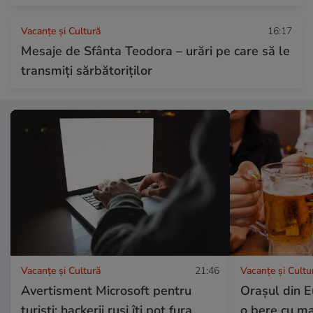
Vacanțe și Cultură
16:17
Mesaje de Sfânta Teodora – urări pe care să le
transmiți sărbătoriților
Vacanțe și Cultură
21:46
Vacanțe și Cultu
Avertisment Microsoft pentru
Orașul din E
turiști: hackerii ruși îți pot fura
o bere cu ma