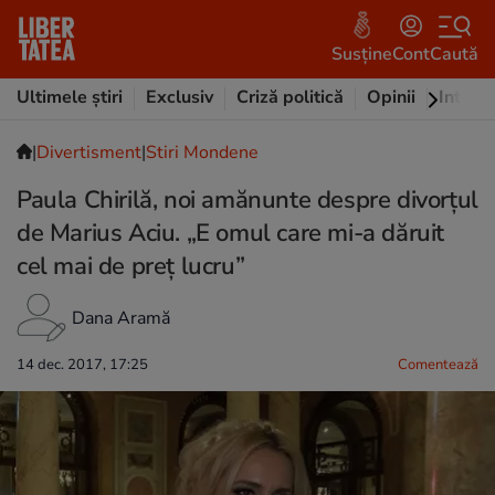
Susține
Cont
Caută
Ultimele știri
Exclusiv
Criză politică
Opinii
Intervi
|
Divertisment
|
Stiri Mondene
Paula Chirilă, noi amănunte despre divorțul
de Marius Aciu. „E omul care mi-a dăruit
cel mai de preț lucru”
Dana Aramă
14 dec. 2017, 17:25
Comentează