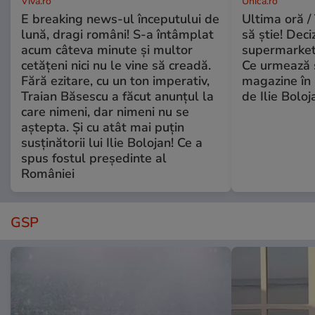
Viva.ro
Unica.ro
E breaking news-ul începutului de
Ultima oră / 
lună, dragi români! S-a întâmplat
să știe! Deci
acum câteva minute și multor
supermarketu
cetățeni nici nu le vine să creadă.
Ce urmează s
Fără ezitare, cu un ton imperativ,
magazine în 
Traian Băsescu a făcut anunțul la
de Ilie Boloj
care nimeni, dar nimeni nu se
aștepta. Și cu atât mai puțin
susținătorii lui Ilie Bolojan! Ce a
spus fostul președinte al
României
GSP