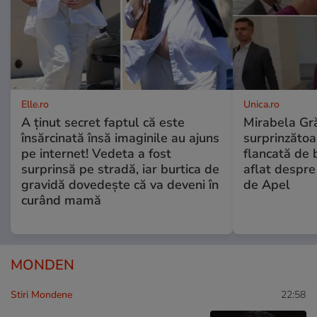
Elle.ro
Unica.ro
A ținut secret faptul că este
Mirabela Gră
însărcinată însă imaginile au ajuns
surprinzătoar
pe internet! Vedeta a fost
flancată de 
surprinsă pe stradă, iar burtica de
aflat despre
gravidă dovedește că va deveni în
de Apel
curând mamă
MONDEN
Stiri Mondene
22:58