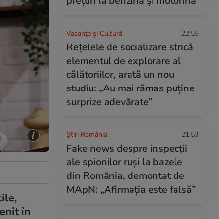
prețuri la benzină și motorină
Vacanțe și Cultură
22:55
Rețelele de socializare strică
elementul de explorare al
călătoriilor, arată un nou
studiu: „Au mai rămas puține
surprize adevărate”
Știri România
21:53
Fake news despre inspecții
ale spionilor ruși la bazele
din România, demontat de
MApN: „Afirmația este falsă”
ile,
enit în