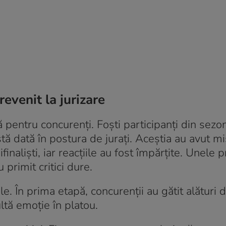
revenit la jurizare
ă pentru concurenți. Foști participanți din sezo
stă dată în postura de jurați. Aceștia au avut m
finaliști, iar reacțiile au fost împărțite. Unele 
 primit critici dure.
ile. În prima etapă, concurenții au gătit alături 
tă emoție în platou.