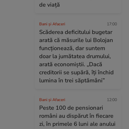
de viață
Bani și Afaceri
17:00
Scăderea deficitului bugetar
arată că măsurile lui Bolojan
funcționează, dar suntem
doar la jumătatea drumului,
arată economiștii. „Dacă
creditorii se supără, îți închid
lumina în trei săptămâni”
Bani și Afaceri
12:00
Peste 100 de pensionari
români au dispărut în fiecare
zi, în primele 6 luni ale anului