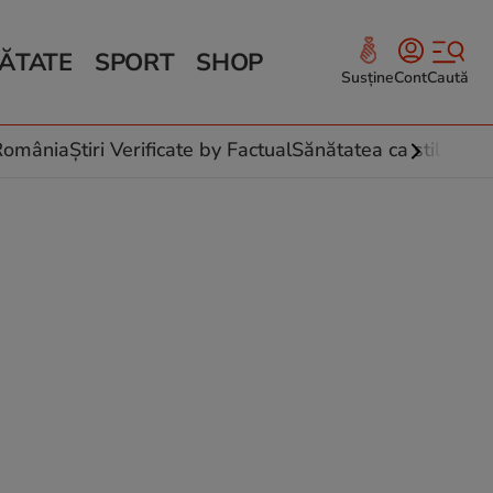
ĂTATE
SPORT
SHOP
Susține
Cont
Caută
Sănătate și Fitness
ce
 culinare
-România
Știri Verificate by Factual
Sănătatea ca stil de vi
 și legume
rea plantelor