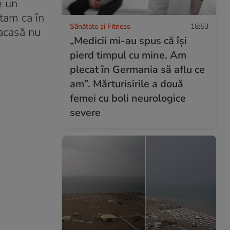
e un
ptam ca în
Sănătate și Fitness
18:53
 acasă nu
„Medicii mi-au spus că își
pierd timpul cu mine. Am
plecat în Germania să aflu ce
am”. Mărturisirile a două
femei cu boli neurologice
severe