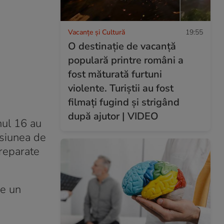
Vacanțe și Cultură
19:55
O destinație de vacanță
populară printre români a
fost măturată furtuni
violente. Turiștii au fost
filmați fugind și strigând
după ajutor | VIDEO
nul 16 au
isiunea de
preparate
de un