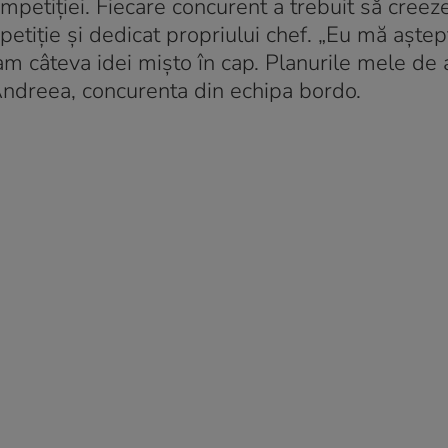
mpetiției. Fiecare concurent a trebuit să creez
petiție și dedicat propriului chef. „Eu mă aște
eam câteva idei mișto în cap. Planurile mele de
t Andreea, concurenta din echipa bordo.