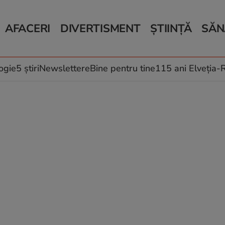
AFACERI
DIVERTISMENT
ȘTIINȚĂ
SĂN
Bani și Afaceri
Monden
Știri Știință
Știri 
Auto
Horoscop
Schimbări climati
Relații
Locuri de muncă
Muzică și Filme
Rețete
ogie
5 știri
Newslettere
Bine pentru tine
115 ani Elveția
Imobiliare.ro
Vacanțe și Cultură
Fructe
eJobs.ro
Îngriji