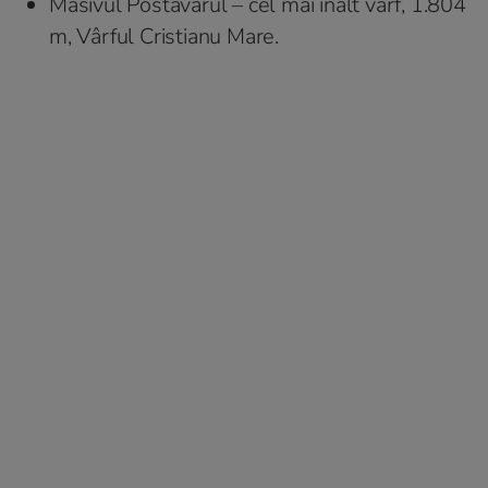
Masivul Postăvarul – cel mai înalt vârf, 1.804
m, Vârful Cristianu Mare.