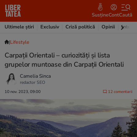
Susține
Cont
Caută
Ultimele știri
Exclusiv
Criză politică
Opinii
Intervi
|
Lifestyle
Carpații Orientali – curiozități și lista
grupelor muntoase din Carpații Orientali
Camelia Sinca
redactor SEO
10 nov. 2023, 09:00
12 comentarii