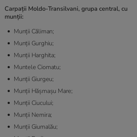
Carpații Moldo-Transilvani, grupa central, cu
munții:
Munții Căliman;
Munții Gurghiu;
Munții Harghita;
Muntele Ciomatu;
Munții Giurgeu;
Munții Hășmașu Mare;
Munții Ciucului;
Munții Nemira;
Munții Giumalău;