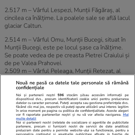
2.517 m – Vârful Lespezi, Munții Făgăraș, al
cincilea ca înălțime. La poalele sale se află lacul
glaciar Caltun.
2.514 m – Vârful Omu, Munții Bucegi, situat în
Munții Bucegi, este pe locul șase ca înălțime.
Se poate vedea de pe creasta Pietrei Craiului și
de pe Valea Prahovei.
2.509 m – Vârful Peleaga, Munții Retezat, al
cărui acces se poate face dinspre lacul Bucura,
Nouă ne pasă ca datele tale personale să rămână
Șaua Pelegii sau Curmătura Bucurei.
confidențiale
2.508 m – Vârful Păpușa, Munții Retezat este
Noi și partenerii noștri
596
stocăm și/sau accesăm informații pe
dispozitivul dvs., precum identificatorii cookie unici pentru prelucrarea
al doilea ca înălțime din Retezat. Accesul se
datelor cu caracter personal. Puteți accepta sau gestiona preferințele dvs.
făcând clic mai jos, respectiv vă puteți opune utilizării unui interes legitim
poate face dinspre vârful Custura, Porțile
în orice moment pe pagina cu politica de confidențialitate. Aceste alegeri
vor fi raportate partenerilor noștri și nu vă vor afecta navigarea.
Mai
Închise sau Șaua Pelegii.
multe detalii
Noi si partenerii nostri (retelele de socializare si agentiile de publicitate
partenere, precum si furnizorii nostri de servicii de date analitice)
2.507 m – Vârful Vânătarea lui Buteanu, Munții
prelucram date pentru a permite website-ului sa functioneze, pentru a
personaliza continutul si anunturile publicitare afisate in functie de