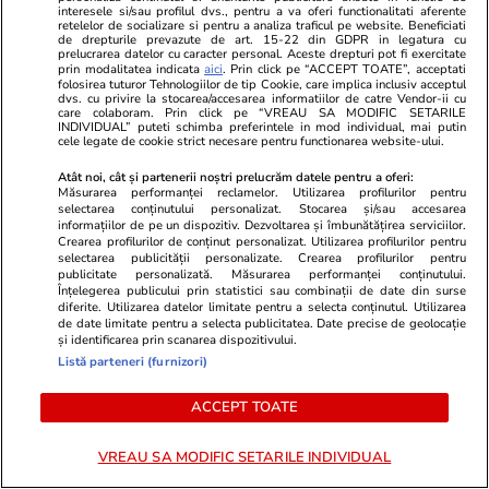
interesele si/sau profilul dvs., pentru a va oferi functionalitati aferente
retelelor de socializare si pentru a analiza traficul pe website. Beneficiati
de drepturile prevazute de art. 15-22 din GDPR in legatura cu
prelucrarea datelor cu caracter personal. Aceste drepturi pot fi exercitate
prin modalitatea indicata
aici
. Prin click pe “ACCEPT TOATE”, acceptati
folosirea tuturor Tehnologiilor de tip Cookie, care implica inclusiv acceptul
dvs. cu privire la stocarea/accesarea informatiilor de catre Vendor-ii cu
care colaboram. Prin click pe “VREAU SA MODIFIC SETARILE
INDIVIDUAL” puteti schimba preferintele in mod individual, mai putin
cele legate de cookie strict necesare pentru functionarea website-ului.
Atât noi, cât și partenerii noștri prelucrăm datele pentru a oferi:
Măsurarea performanței reclamelor. Utilizarea profilurilor pentru
selectarea conținutului personalizat. Stocarea și/sau accesarea
informațiilor de pe un dispozitiv. Dezvoltarea și îmbunătățirea serviciilor.
Crearea profilurilor de conținut personalizat. Utilizarea profilurilor pentru
Viva.ro
Unica.ro
selectarea publicității personalizate. Crearea profilurilor pentru
Breaking news! Decizia de ultim
Mihai Onilă 
publicitate personalizată. Măsurarea performanței conținutului.
Înțelegerea publicului prin statistici sau combinații de date din surse
moment a lui Ilie Bolojan! Tocmai
urgență. Soți
diferite. Utilizarea datelor limitate pentru a selecta conținutul. Utilizarea
s-a produs un seism în politică.
primele decl
de date limitate pentru a selecta publicitatea. Date precise de geolocație
și identificarea prin scanarea dispozitivului.
Azi, 30.07.2026, premierul demis
lui de sănăta
Listă parteneri (furnizori)
a anunțat tot
posibilul”. C
din partea m
ACCEPT TOATE
VREAU SA MODIFIC SETARILE INDIVIDUAL
GSP