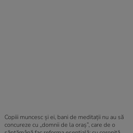
Copiii muncesc și ei, bani de meditații nu au să
concureze cu „domnii de la oraș”, care de o
săptămână fac reforma esențială: cu coroniță