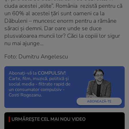
ciuda acestei „elite”. România rezistă pentru că
un 60% al acestei țări sunt oameni ca la
Dăbuleni – muncesc enorm pentru a rămâne
săraci și demni. Dar oare unde se duce
plusvaloarea muncii lor? Căci la copiii lor sigur
nu mai ajunge…
Foto: Dumitru Angelescu
Abonați-vă la
COMPULSIV!
Carte, film, muzică, politică și
social media - filtrate rapid de
un consumator compulsiv -
Costi Rogozanu.
ABONEAZĂ-TE
URMĂREȘTE CEL MAI NOU VIDEO