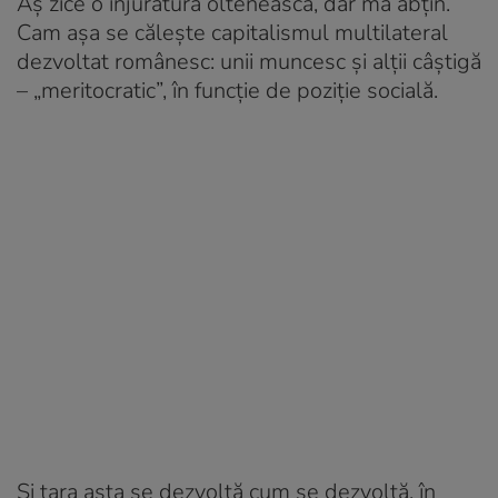
Aș zice o înjurătură oltenească, dar mă abțin.
Cam așa se călește capitalismul multilateral
dezvoltat românesc: unii muncesc și alții câștigă
– „meritocratic”, în funcție de poziție socială.
Și țara asta se dezvoltă cum se dezvoltă, în