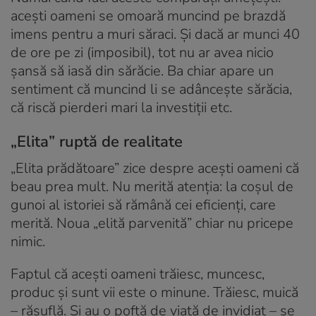
acești oameni se omoară muncind pe brazdă
imens pentru a muri săraci. Și dacă ar munci 40
de ore pe zi (imposibil), tot nu ar avea nicio
șansă să iasă din sărăcie. Ba chiar apare un
sentiment că muncind li se adâncește sărăcia,
că riscă pierderi mari la investiții etc.
„Elita” ruptă de realitate
„Elita prădătoare” zice despre acești oameni că
beau prea mult. Nu merită atenția: la coșul de
gunoi al istoriei să rămână cei eficienți, care
merită. Noua „elită parvenită” chiar nu pricepe
nimic.
Faptul că acești oameni trăiesc, muncesc,
produc și sunt vii este o minune. Trăiesc, muică
– răsuflă. Și au o poftă de viață de invidiat – se