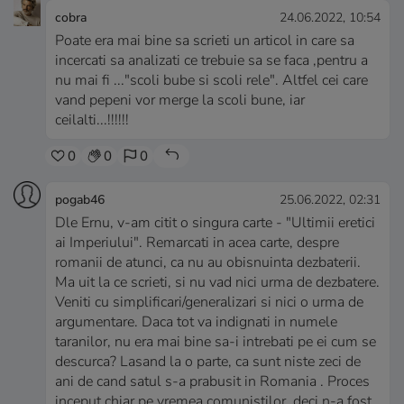
cobra
24.06.2022, 10:54
Poate era mai bine sa scrieti un articol in care sa
incercati sa analizati ce trebuie sa se faca ,pentru a
nu mai fi ..."scoli bube si scoli rele". Altfel cei care
vand pepeni vor merge la scoli bune, iar
ceilalti...!!!!!!
0
0
0
pogab46
25.06.2022, 02:31
Dle Ernu, v-am citit o singura carte - "Ultimii eretici
ai Imperiului". Remarcati in acea carte, despre
romanii de atunci, ca nu au obisnuinta dezbaterii.
Ma uit la ce scrieti, si nu vad nici urma de dezbatere.
Veniti cu simplificari/generalizari si nici o urma de
argumentare. Daca tot va indignati in numele
taranilor, nu era mai bine sa-i intrebati pe ei cum se
descurca? Lasand la o parte, ca sunt niste zeci de
ani de cand satul s-a prabusit in Romania . Proces
inceput chiar pe vremea comunistilor, deci n-a fost