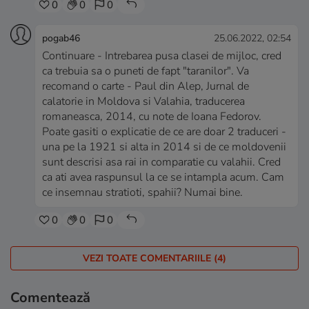
0
0
0
pogab46
25.06.2022, 02:54
Continuare - Intrebarea pusa clasei de mijloc, cred
ca trebuia sa o puneti de fapt "taranilor". Va
recomand o carte - Paul din Alep, Jurnal de
calatorie in Moldova si Valahia, traducerea
romaneasca, 2014, cu note de Ioana Fedorov.
Poate gasiti o explicatie de ce are doar 2 traduceri -
una pe la 1921 si alta in 2014 si de ce moldovenii
sunt descrisi asa rai in comparatie cu valahii. Cred
ca ati avea raspunsul la ce se intampla acum. Cam
ce insemnau stratioti, spahii? Numai bine.
0
0
0
VEZI TOATE COMENTARIILE (4)
Comentează