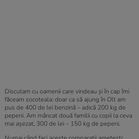
Discutam cu oamenii care vindeau și în cap îmi
făceam socoteala: doar ca să ajung în Olt am
pus de 400 de lei benzină – adică 200 kg de
pepeni. Am mâncat două familii cu copii la ceva
mai așezat, 300 de lei – 150 kg de pepeni.
Numai când faci aceste comparații amețești: