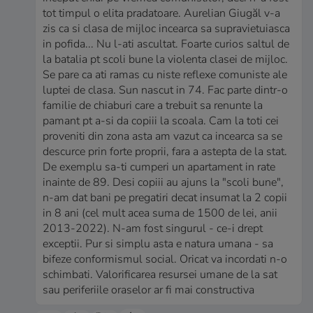
tot timpul o elita pradatoare. Aurelian Giugăl v-a
zis ca si clasa de mijloc incearca sa supravietuiasca
in pofida... Nu l-ati ascultat. Foarte curios saltul de
la batalia pt scoli bune la violenta clasei de mijloc.
Se pare ca ati ramas cu niste reflexe comuniste ale
luptei de clasa. Sun nascut in 74. Fac parte dintr-o
familie de chiaburi care a trebuit sa renunte la
pamant pt a-si da copiii la scoala. Cam la toti cei
proveniti din zona asta am vazut ca incearca sa se
descurce prin forte proprii, fara a astepta de la stat.
De exemplu sa-ti cumperi un apartament in rate
inainte de 89. Desi copiii au ajuns la "scoli bune",
n-am dat bani pe pregatiri decat insumat la 2 copii
in 8 ani (cel mult acea suma de 1500 de lei, anii
2013-2022). N-am fost singurul - ce-i drept
exceptii. Pur si simplu asta e natura umana - sa
bifeze conformismul social. Oricat va incordati n-o
schimbati. Valorificarea resursei umane de la sat
sau periferiile oraselor ar fi mai constructiva