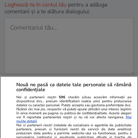
Loghează-te în contul tău
pentru a adăuga
comentarii și a te alătura dialogului.
Sunt de acord cu
regulile comunitatii
Nouă ne pasă ca datele tale personale să rămână
confidențiale
Noi și partenerii noștri
596
stocăm și/sau accesăm informații pe
dispozitivul dvs., precum identificatorii cookie unici pentru prelucrarea
datelor cu caracter personal. Puteți accepta sau gestiona preferințele dvs.
făcând clic mai jos, respectiv vă puteți opune utilizării unui interes legitim
în orice moment pe pagina cu politica de confidențialitate. Aceste alegeri
vor fi raportate partenerilor noștri și nu vă vor afecta navigarea.
Mai
multe detalii
Noi si partenerii nostri (retelele de socializare si agentiile de publicitate
PARTENERI
partenere, precum si furnizorii nostri de servicii de date analitice)
prelucram date pentru a permite website-ului sa functioneze, pentru a
personaliza continutul si anunturile publicitare afisate in functie de