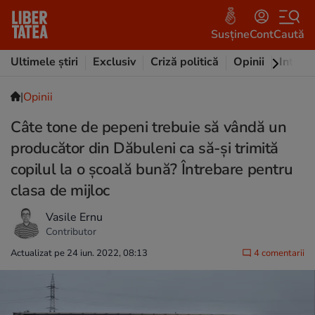
Susține
Cont
Caută
Ultimele știri
Exclusiv
Criză politică
Opinii
Intervi
|
Opinii
Câte tone de pepeni trebuie să vândă un
producător din Dăbuleni ca să-și trimită
copilul la o școală bună? Întrebare pentru
clasa de mijloc
Vasile Ernu
Contributor
Actualizat pe 24 iun. 2022, 08:13
4 comentarii