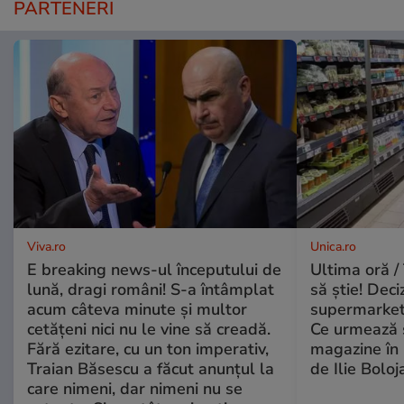
PARTENERI
Viva.ro
Unica.ro
E breaking news-ul începutului de
Ultima oră / 
lună, dragi români! S-a întâmplat
să știe! Deci
acum câteva minute și multor
supermarketu
cetățeni nici nu le vine să creadă.
Ce urmează s
Fără ezitare, cu un ton imperativ,
magazine în 
Traian Băsescu a făcut anunțul la
de Ilie Boloj
care nimeni, dar nimeni nu se