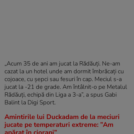
„Acum 35 de ani am jucat la Rădăuți.
Ne-am
cazat la un hotel unde am dormit îmbrăcați cu
cojoace, cu șepci sau fesuri în cap.
Meciul s-a
jucat la -21 de grade. Am întâlnit-o pe Metalul
Rădăuți, echipă din Liga a 3-a”, a spus Gabi
Balint la Digi Sport.
Amintirile lui Duckadam de la meciuri
jucate pe temperaturi extreme: ”Am
apărat în ciorapi”