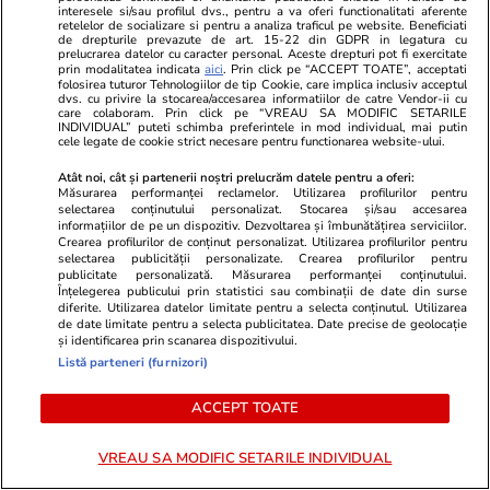
fantomă în Italia: „Casa nu există,
ce agenția le
interesele si/sau profilul dvs., pentru a va oferi functionalitati aferente
retelelor de socializare si pentru a analiza traficul pe website. Beneficiati
ați luat țeapă”
cazarea
de drepturile prevazute de art. 15-22 din GDPR in legatura cu
prelucrarea datelor cu caracter personal. Aceste drepturi pot fi exercitate
prin modalitatea indicata
aici
. Prin click pe “ACCEPT TOATE”, acceptati
folosirea tuturor Tehnologiilor de tip Cookie, care implica inclusiv acceptul
dvs. cu privire la stocarea/accesarea informatiilor de catre Vendor-ii cu
care colaboram. Prin click pe “VREAU SA MODIFIC SETARILE
Bani și Afaceri
04 aug.
INDIVIDUAL” puteti schimba preferintele in mod individual, mai putin
cele legate de cookie strict necesare pentru functionarea website-ului.
Atât noi, cât și partenerii noștri prelucrăm datele pentru a oferi:
Ce este loud budgeting,
Măsurarea performanței reclamelor. Utilizarea profilurilor pentru
selectarea conținutului personalizat. Stocarea și/sau accesarea
tendința financiară populară la
informațiilor de pe un dispozitiv. Dezvoltarea și îmbunătățirea serviciilor.
Crearea profilurilor de conținut personalizat. Utilizarea profilurilor pentru
generația Z
selectarea publicității personalizate. Crearea profilurilor pentru
publicitate personalizată. Măsurarea performanței conținutului.
Înțelegerea publicului prin statistici sau combinații de date din surse
diferite. Utilizarea datelor limitate pentru a selecta conținutul. Utilizarea
de date limitate pentru a selecta publicitatea. Date precise de geolocație
și identificarea prin scanarea dispozitivului.
Lifestyle
04 aug.
Listă parteneri (furnizori)
ACCEPT TOATE
Cum se scrie corect: bineînțeles
sau bine înțeles
VREAU SA MODIFIC SETARILE INDIVIDUAL