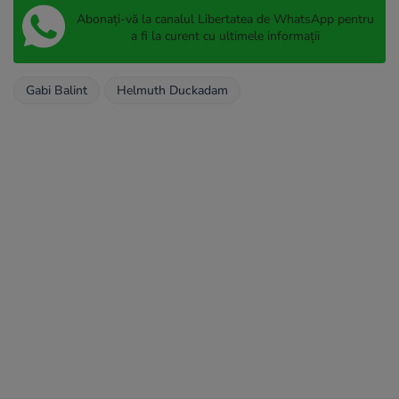
Abonați-vă la canalul Libertatea de WhatsApp pentru
a fi la curent cu ultimele informații
Gabi Balint
Helmuth Duckadam