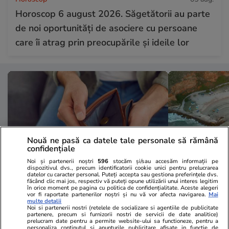
Horoscop 6 august 2026. Săgetătorii au parte
de noi oportunități de asociere cu persoane
care îi atrag prin preocupările și ideile lor
Nouă ne pasă ca datele tale personale să rămână
confidențiale
Noi și partenerii noștri
596
stocăm și/sau accesăm informații pe
dispozitivul dvs., precum identificatorii cookie unici pentru prelucrarea
datelor cu caracter personal. Puteți accepta sau gestiona preferințele dvs.
făcând clic mai jos, respectiv vă puteți opune utilizării unui interes legitim
în orice moment pe pagina cu politica de confidențialitate. Aceste alegeri
Vacanțe și Cultură
05 aug.
Vacanțe și Cultu
vor fi raportate partenerilor noștri și nu vă vor afecta navigarea.
Mai
multe detalii
Cel puțin 120 de familii au fost
Zeci de turi
Noi si partenerii nostri (retelele de socializare si agentiile de publicitate
partenere, precum si furnizorii nostri de servicii de date analitice)
păcălite cu aceeași cazare
fără vacanțe
prelucram date pentru a permite website-ului sa functioneze, pentru a
personaliza continutul si anunturile publicitare afisate in functie de