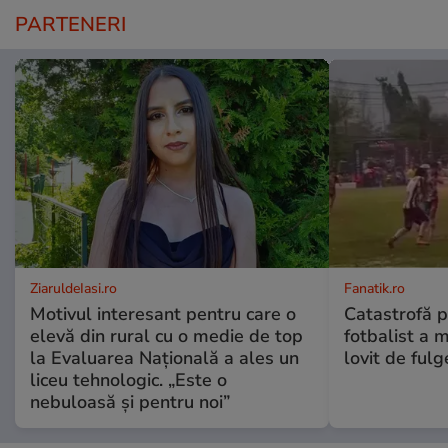
PARTENERI
ZiaruldeIasi.ro
Fanatik.ro
Motivul interesant pentru care o
Catastrofă p
elevă din rural cu o medie de top
fotbalist a m
la Evaluarea Națională a ales un
lovit de fulg
liceu tehnologic. „Este o
nebuloasă și pentru noi”