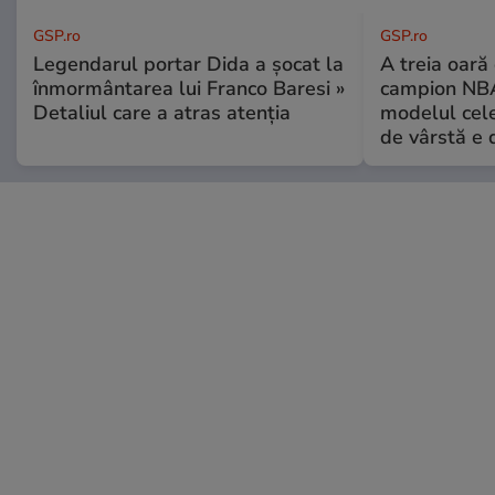
GSP.ro
GSP.ro
Legendarul portar Dida a șocat la
A treia oară
înmormântarea lui Franco Baresi »
campion NBA
Detaliul care a atras atenția
modelul cele
de vârstă e 