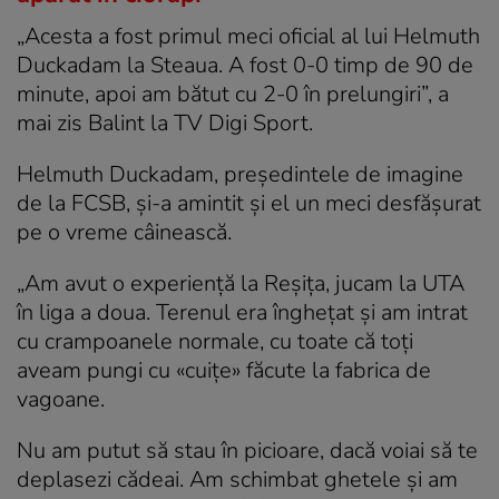
„Acesta a fost primul meci oficial al lui Helmuth
Duckadam la Steaua. A fost 0-0 timp de 90 de
minute, apoi am bătut cu 2-0 în prelungiri”, a
mai zis Balint la TV Digi Sport.
Helmuth Duckadam, președintele de imagine
de la FCSB, și-a amintit și el un meci desfășurat
pe o vreme câinească.
„Am avut o experienţă la Reşiţa, jucam la UTA
în liga a doua. Terenul era îngheţat şi am intrat
cu crampoanele normale, cu toate că toţi
aveam pungi cu «cuiţe» făcute la fabrica de
vagoane.
Nu am putut să stau în picioare, dacă voiai să te
deplasezi cădeai. Am schimbat ghetele şi am