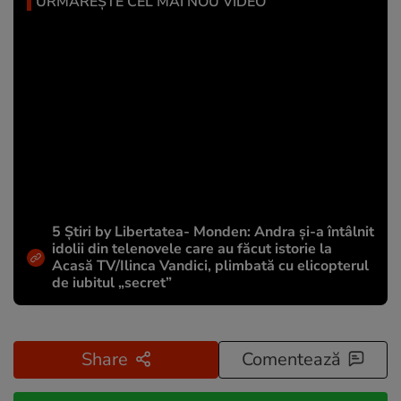
URMĂREȘTE CEL MAI NOU VIDEO
5 Știri by Libertatea- Monden: Andra și-a întâlnit
idolii din telenovele care au făcut istorie la
Acasă TV/Ilinca Vandici, plimbată cu elicopterul
de iubitul „secret”
Share
Comentează