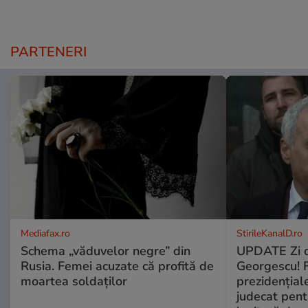
PARTENERI
Mediafax.ro
StirileKanalD.ro
Schema „văduvelor negre” din
UPDATE Zi d
Rusia. Femei acuzate că profită de
Georgescu! F
moartea soldaților
prezidențiale
judecat pent