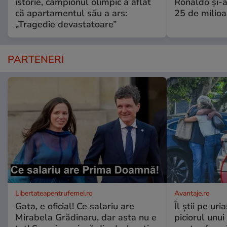
istorie, campionul olimpic a aflat
Ronaldo și-a
că apartamentul său a ars:
25 de milioa
„Tragedie devastatoare”
PARTENERI
Libertateapentrufemei.ro
Avantaje.ro
Gata, e oficial! Ce salariu are
Îl știi pe ur
Mirabela Grădinaru, dar asta nu e
piciorul unui