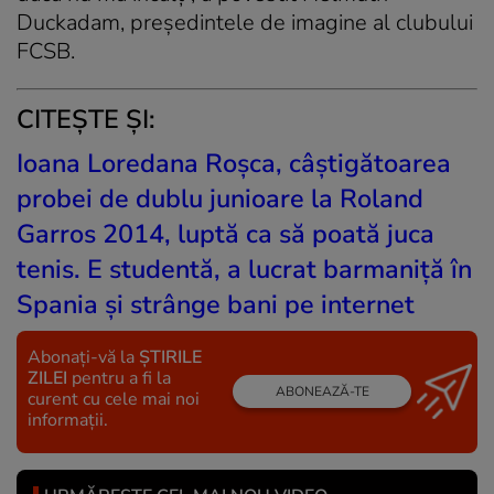
Duckadam, preşedintele de imagine al clubului
FCSB.
CITEȘTE ȘI:
Ioana Loredana Roșca, câștigătoarea
probei de dublu junioare la Roland
Garros 2014, luptă ca să poată juca
tenis. E studentă, a lucrat barmaniță în
Spania și strânge bani pe internet
Abonați-vă la
ȘTIRILE
ZILEI
pentru a fi la
ABONEAZĂ-TE
curent cu cele mai noi
informații.