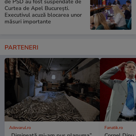
de PSD au fost suspendate de
Curtea de Apel București.
Executivul acuză blocarea unor
măsuri importante
PARTENERI
Adevarul.ro
Fanatik.ro
„Dimineață mi-am pus plapuma”.
Cornel Dinu,