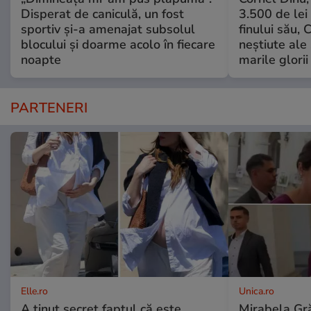
Disperat de caniculă, un fost
3.500 de lei
sportiv și-a amenajat subsolul
finului său, 
blocului și doarme acolo în fiecare
neștiute ale
noapte
marile glorii
PARTENERI
Elle.ro
Unica.ro
A ținut secret faptul că este
Mirabela Gră