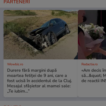
PARTENERI
Wowbiz.ro
Redactia.ro
Durere fără margini după
«Am decis î
moartea fetiței de 9 ani, care a
să...&quot; 
fost ucisă în accidentul de la Cluj.
de reactii 
Mesajul sfâșietor al mamei sale:
„Te iubim…”