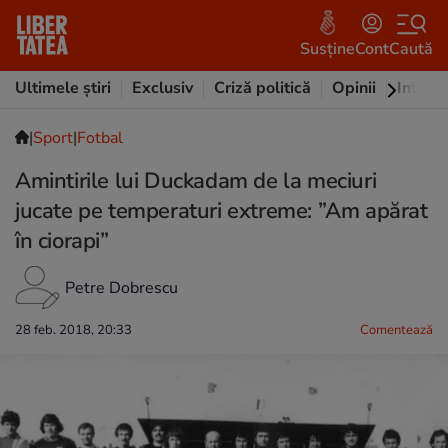
Susține
Cont
Caută
Ultimele știri
Exclusiv
Criză politică
Opinii
Intervi
|
Sport
|
Fotbal
Amintirile lui Duckadam de la meciuri
jucate pe temperaturi extreme: ”Am apărat
în ciorapi”
Petre Dobrescu
28 feb. 2018, 20:33
Comentează