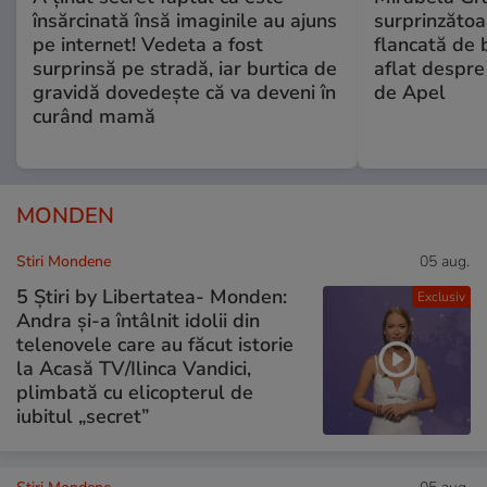
însărcinată însă imaginile au ajuns
surprinzătoar
pe internet! Vedeta a fost
flancată de 
surprinsă pe stradă, iar burtica de
aflat despre
gravidă dovedește că va deveni în
de Apel
curând mamă
MONDEN
Stiri Mondene
05 aug.
5 Știri by Libertatea- Monden:
Exclusiv
Andra și-a întâlnit idolii din
telenovele care au făcut istorie
la Acasă TV/Ilinca Vandici,
plimbată cu elicopterul de
iubitul „secret”