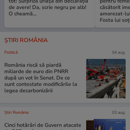
tot! Surpriza uriașă din declarația
pentru femei
de avere! Da, scrie negru pe alb!
căsătorit ime
O cheamă…
amorezat-lul
Fosta lui soț
ȘTIRI ROMÂNIA
Politică
04 aug.
România riscă să piardă
miliarde de euro din PNRR
după un vot în Senat. De ce
sunt contestate modificările la
legea decarbonizării
Știri România
03 aug.
Cinci hotărâri de Guvern atacate