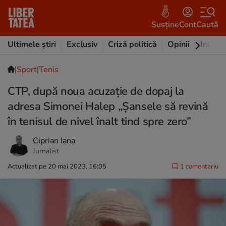
Susține
Cont
Caută
Ultimele știri
Exclusiv
Criză politică
Opinii
Intervi
|
Sport
|
Tenis
CTP, după noua acuzație de dopaj la
adresa Simonei Halep „Șansele să revină
în tenisul de nivel înalt tind spre zero”
Ciprian Iana
Jurnalist
Actualizat pe 20 mai 2023, 16:05
1 comentariu