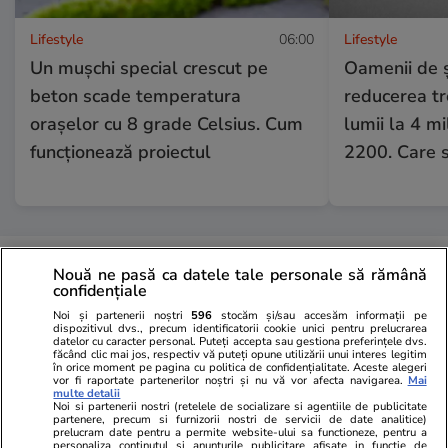
Lifestyle
06:00
Lifestyle
Un mușchi special crescut pe
Oamenii de ș
beton scade temperatura
reducerea tr
orașelor cu 8 grade Celsius. Cum
lumii la 4 mi
funcționează proiectul
2200. Care 
Bani și Afaceri
04 aug.
Nouă ne pasă ca datele tale personale să rămână
confidențiale
Ce este loud budgeting,
Noi și partenerii noștri
596
stocăm și/sau accesăm informații pe
dispozitivul dvs., precum identificatorii cookie unici pentru prelucrarea
tendința financiară populară la
datelor cu caracter personal. Puteți accepta sau gestiona preferințele dvs.
făcând clic mai jos, respectiv vă puteți opune utilizării unui interes legitim
în orice moment pe pagina cu politica de confidențialitate. Aceste alegeri
generația Z
vor fi raportate partenerilor noștri și nu vă vor afecta navigarea.
Mai
multe detalii
Noi si partenerii nostri (retelele de socializare si agentiile de publicitate
partenere, precum si furnizorii nostri de servicii de date analitice)
prelucram date pentru a permite website-ului sa functioneze, pentru a
personaliza continutul si anunturile publicitare afisate in functie de