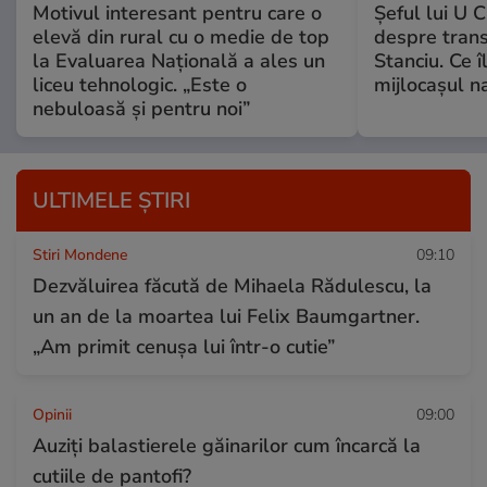
Motivul interesant pentru care o
Șeful lui U C
elevă din rural cu o medie de top
despre trans
la Evaluarea Națională a ales un
Stanciu. Ce î
liceu tehnologic. „Este o
mijlocașul na
nebuloasă și pentru noi”
ULTIMELE ȘTIRI
Stiri Mondene
09:10
Dezvăluirea făcută de Mihaela Rădulescu, la
un an de la moartea lui Felix Baumgartner.
„Am primit cenușa lui într-o cutie”
Opinii
09:00
Auziți balastierele găinarilor cum încarcă la
cutiile de pantofi?