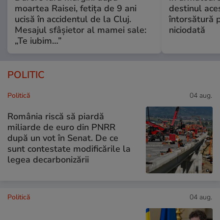
moartea Raisei, fetița de 9 ani
destinul ace
ucisă în accidentul de la Cluj.
întorsătură p
Mesajul sfâșietor al mamei sale:
niciodată
„Te iubim…”
POLITIC
Politică
04 aug.
România riscă să piardă
miliarde de euro din PNRR
după un vot în Senat. De ce
sunt contestate modificările la
legea decarbonizării
Politică
04 aug.