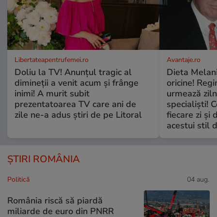
Libertateapentrufemei.ro
Avantaje.ro
Doliu la TV! Anunțul tragic al
Dieta Melan
dimineții a venit acum și frânge
oricine! Regi
inimi! A murit subit
urmează zilni
prezentatoarea TV care ani de
specialiști! 
zile ne-a adus știri de pe Litoral
fiecare zi și 
acestui stil 
ȘTIRI ROMÂNIA
Politică
04 aug.
România riscă să piardă
miliarde de euro din PNRR