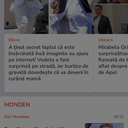
Elle.ro
Unica.ro
A ținut secret faptul că este
Mirabela Gră
însărcinată însă imaginile au ajuns
surprinzătoar
pe internet! Vedeta a fost
flancată de 
surprinsă pe stradă, iar burtica de
aflat despre
gravidă dovedește că va deveni în
de Apel
curând mamă
MONDEN
Stiri Mondene
09:10