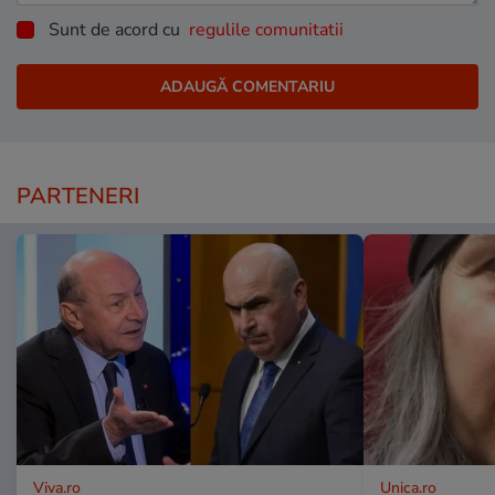
Sunt de acord cu
regulile comunitatii
PARTENERI
Viva.ro
Unica.ro