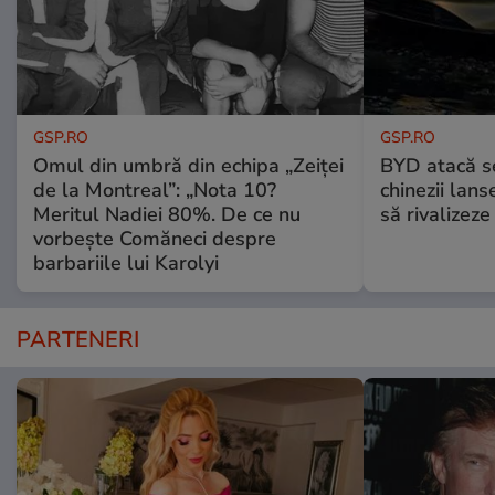
GSP.RO
GSP.RO
Omul din umbră din echipa „Zeiței
BYD atacă s
de la Montreal”: „Nota 10?
chinezii lans
Meritul Nadiei 80%. De ce nu
să rivalize
vorbește Comăneci despre
barbariile lui Karolyi
PARTENERI