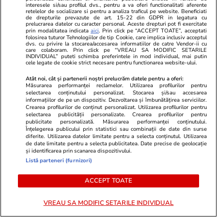
interesele si/sau profilul dvs., pentru a va oferi functionalitati aferente
Lifestyle
04 aug.
retelelor de socializare si pentru a analiza traficul pe website. Beneficiati
de drepturile prevazute de art. 15-22 din GDPR in legatura cu
prelucrarea datelor cu caracter personal. Aceste drepturi pot fi exercitate
prin modalitatea indicata
aici
. Prin click pe “ACCEPT TOATE”, acceptati
folosirea tuturor Tehnologiilor de tip Cookie, care implica inclusiv acceptul
Cum se scrie corect: bineînțeles
dvs. cu privire la stocarea/accesarea informatiilor de catre Vendor-ii cu
care colaboram. Prin click pe “VREAU SA MODIFIC SETARILE
sau bine înțeles
INDIVIDUAL” puteti schimba preferintele in mod individual, mai putin
cele legate de cookie strict necesare pentru functionarea website-ului.
Atât noi, cât și partenerii noștri prelucrăm datele pentru a oferi:
Măsurarea performanței reclamelor. Utilizarea profilurilor pentru
selectarea conținutului personalizat. Stocarea și/sau accesarea
informațiilor de pe un dispozitiv. Dezvoltarea și îmbunătățirea serviciilor.
Crearea profilurilor de conținut personalizat. Utilizarea profilurilor pentru
Bani și Afaceri
03 aug.
selectarea publicității personalizate. Crearea profilurilor pentru
publicitate personalizată. Măsurarea performanței conținutului.
Înțelegerea publicului prin statistici sau combinații de date din surse
diferite. Utilizarea datelor limitate pentru a selecta conținutul. Utilizarea
Cine poate retrage banii din
de date limitate pentru a selecta publicitatea. Date precise de geolocație
și identificarea prin scanarea dispozitivului.
contul unei persoane decedate
Listă parteneri (furnizori)
ACCEPT TOATE
VREAU SA MODIFIC SETARILE INDIVIDUAL
Lifestyle
03 aug.