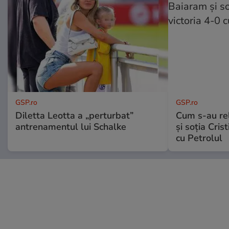
GSP.ro
GSP.ro
Diletta Leotta a „perturbat”
Cum s-au re
antrenamentul lui Schalke
și soția Cris
cu Petrolul