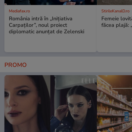
Mediafax.ro
StirileKanalD.ro
România intră în „Inițiativa
Femeie lovit
Carpaților”, noul proiect
făcea plajă: „
diplomatic anunțat de Zelenski
PROMO