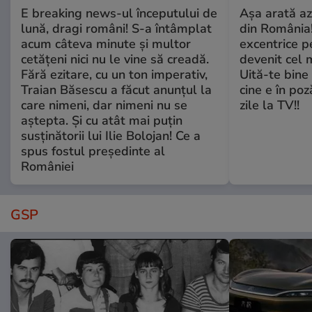
E breaking news-ul începutului de
Așa arată az
lună, dragi români! S-a întâmplat
din România!
acum câteva minute și multor
excentrice pe
cetățeni nici nu le vine să creadă.
devenit cel 
Fără ezitare, cu un ton imperativ,
Uită-te bine 
Traian Băsescu a făcut anunțul la
cine e în poz
care nimeni, dar nimeni nu se
zile la TV!!
aștepta. Și cu atât mai puțin
susținătorii lui Ilie Bolojan! Ce a
spus fostul președinte al
României
GSP