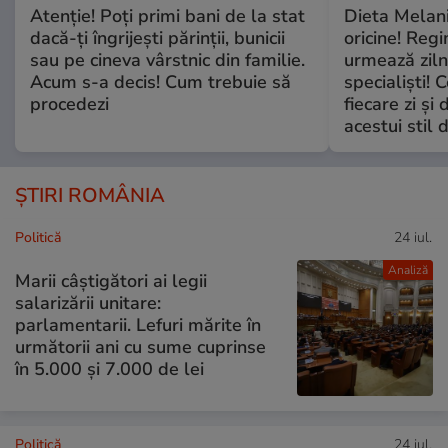
Atenție! Poți primi bani de la stat
Dieta Melan
dacă-ți îngrijești părinții, bunicii
oricine! Regi
sau pe cineva vârstnic din familie.
urmează zilni
Acum s-a decis! Cum trebuie să
specialiști! 
procedezi
fiecare zi și 
acestui stil 
ȘTIRI ROMÂNIA
Politică
24 iul.
Analiză
Marii câștigători ai legii
salarizării unitare:
parlamentarii. Lefuri mărite în
următorii ani cu sume cuprinse
în 5.000 și 7.000 de lei
Politică
24 iul.