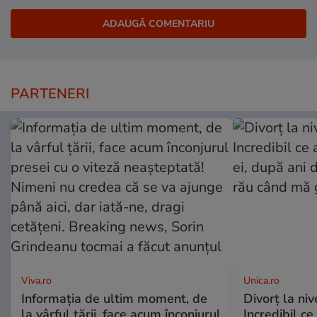
PARTENERI
Viva.ro
Unica.ro
Informația de ultim moment, de
Divorț la nive
la vârful țării, face acum înconjurul
Incredibil ce