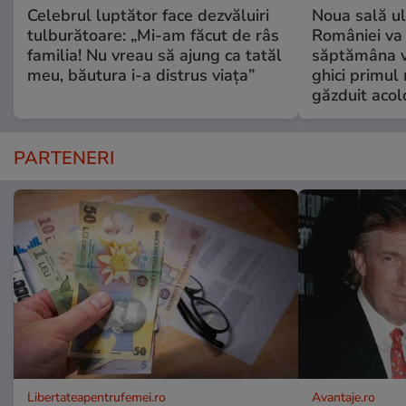
Celebrul luptător face dezvăluiri
Noua sală u
tulburătoare: „Mi-am făcut de râs
României va 
familia! Nu vreau să ajung ca tatăl
săptămâna vi
meu, băutura i-a distrus viața”
ghici primul 
găzduit acol
PARTENERI
Libertateapentrufemei.ro
Avantaje.ro