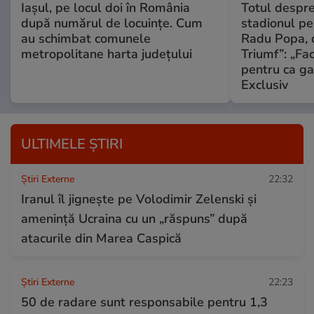
Iașul, pe locul doi în România
Totul despr
după numărul de locuințe. Cum
stadionul pe
au schimbat comunele
Radu Popa, d
metropolitane harta județului
Triumf”: „Fa
pentru ca ga
Exclusiv
ULTIMELE ȘTIRI
Știri Externe
22:32
Iranul îl jignește pe Volodimir Zelenski și
amenință Ucraina cu un „răspuns” după
atacurile din Marea Caspică
Știri Externe
22:23
50 de radare sunt responsabile pentru 1,3