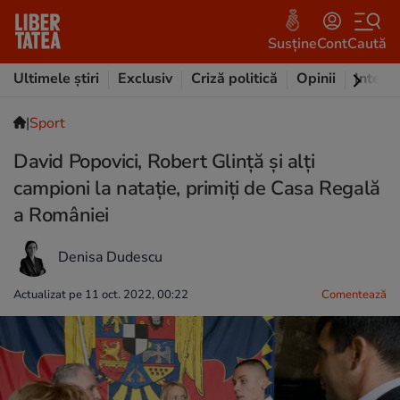
Susține
Cont
Caută
Ultimele știri
Exclusiv
Criză politică
Opinii
Intervi
|
Sport
David Popovici, Robert Glinţă şi alţi
campioni la nataţie, primiţi de Casa Regală
a României
Denisa Dudescu
Actualizat pe 11 oct. 2022, 00:22
Comentează