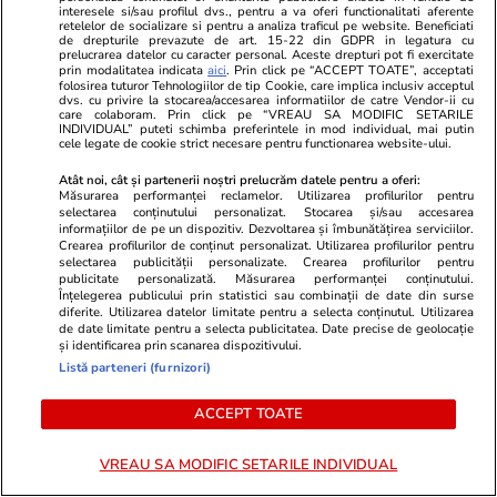
Lifestyle
17 iul.
interesele si/sau profilul dvs., pentru a va oferi functionalitati aferente
retelelor de socializare si pentru a analiza traficul pe website. Beneficiati
de drepturile prevazute de art. 15-22 din GDPR in legatura cu
prelucrarea datelor cu caracter personal. Aceste drepturi pot fi exercitate
prin modalitatea indicata
aici
. Prin click pe “ACCEPT TOATE”, acceptati
folosirea tuturor Tehnologiilor de tip Cookie, care implica inclusiv acceptul
De ce să nu păstrezi cartofii
dvs. cu privire la stocarea/accesarea informatiilor de catre Vendor-ii cu
care colaboram. Prin click pe “VREAU SA MODIFIC SETARILE
lângă ceapă
INDIVIDUAL” puteti schimba preferintele in mod individual, mai putin
cele legate de cookie strict necesare pentru functionarea website-ului.
Atât noi, cât și partenerii noștri prelucrăm datele pentru a oferi:
Măsurarea performanței reclamelor. Utilizarea profilurilor pentru
selectarea conținutului personalizat. Stocarea și/sau accesarea
informațiilor de pe un dispozitiv. Dezvoltarea și îmbunătățirea serviciilor.
Știri România
20:27
Crearea profilurilor de conținut personalizat. Utilizarea profilurilor pentru
selectarea publicității personalizate. Crearea profilurilor pentru
publicitate personalizată. Măsurarea performanței conținutului.
Piron Iris Anastasia, o tânără de
Înțelegerea publicului prin statistici sau combinații de date din surse
diferite. Utilizarea datelor limitate pentru a selecta conținutul. Utilizarea
22 de ani, a fost dată dispărută
de date limitate pentru a selecta publicitatea. Date precise de geolocație
și identificarea prin scanarea dispozitivului.
în București, sectorul 6. A fost
Listă parteneri (furnizori)
emis mesaj RO-Alert
ACCEPT TOATE
VREAU SA MODIFIC SETARILE INDIVIDUAL
Știri România
20:26