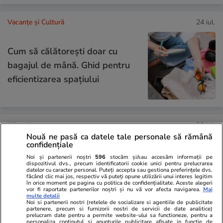
Vacanțe și Cultură
24 iul.
Cum să călătoreşti doar cu
bagajul de mână. Ghid pentru
eficientizarea spaţiului
Lifestyle
22 iul.
Nouă ne pasă ca datele tale personale să rămână
confidențiale
Noi și partenerii noștri
596
stocăm și/sau accesăm informații pe
Cum păstrăm brânza fără să
dispozitivul dvs., precum identificatorii cookie unici pentru prelucrarea
datelor cu caracter personal. Puteți accepta sau gestiona preferințele dvs.
mucegăiască
făcând clic mai jos, respectiv vă puteți opune utilizării unui interes legitim
în orice moment pe pagina cu politica de confidențialitate. Aceste alegeri
vor fi raportate partenerilor noștri și nu vă vor afecta navigarea.
Mai
multe detalii
Noi si partenerii nostri (retelele de socializare si agentiile de publicitate
partenere, precum si furnizorii nostri de servicii de date analitice)
prelucram date pentru a permite website-ului sa functioneze, pentru a
personaliza continutul si anunturile publicitare afisate in functie de