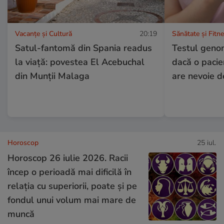
Vacanțe și Cultură
20:19
Sănătate și Fitn
Satul-fantomă din Spania readus
Testul genom
la viață: povestea El Acebuchal
dacă o pacie
din Munții Malaga
are nevoie d
Horoscop
25 iul.
Horoscop 26 iulie 2026. Racii
încep o perioadă mai dificilă în
relația cu superiorii, poate și pe
fondul unui volum mai mare de
muncă