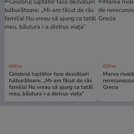
GSP.ro
GSP.ro
Celebrul luptător face dezvăluiri
Marea rivală
tulburătoare: „Mi-am făcut de râs
nerecunoscut
familia! Nu vreau să ajung ca tatăl
Grecia
meu, băutura i-a distrus viața”