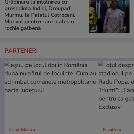
Grădinaru la întâlnirea cu
președinta Indiei, Droupadi
Murmu, la Palatul Cotroceni.
Motivul pentru care a ales o
rochie galbenă
PARTENERI
ZiaruldeIasi.ro
Fanatik.ro