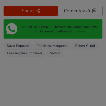
Share
Comentează
Abonați-vă la canalul Libertatea de WhatsApp pentru
a fi la curent cu ultimele informații
David Popovici
Principesa Margareta
Robert Glință
Casa Regală a României
Natatie