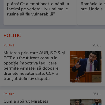
plâns! Ce a emoționat-o până la
România la d
lacrimi pe vedetă: „Nu-mi mai e
ore. Unde s
rușine să fiu vulnerabilă”
POLITIC
Politică
25 iul.
Mutarea prin care AUR, S.O.S. și
POT au făcut front comun în
opoziție împotriva legii care
permite Armatei să doboare
dronele neautorizate. CCR a
tranșat definitiv disputa
Politică
25 iul.
Cum a apărut Mirabela