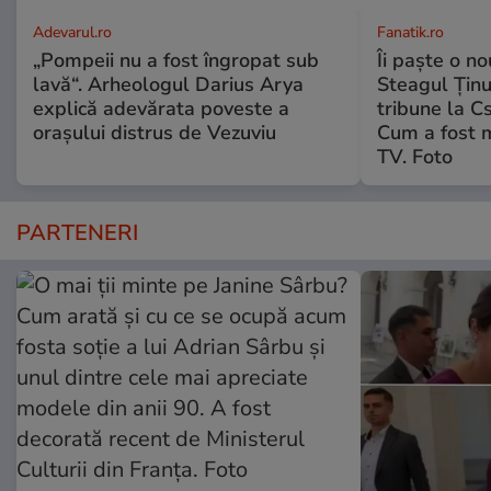
Adevarul.ro
Fanatik.ro
„Pompeii nu a fost îngropat sub
Îi paște o no
lavă“. Arheologul Darius Arya
Steagul Ținut
explică adevărata poveste a
tribune la C
orașului distrus de Vezuviu
Cum a fost 
TV. Foto
PARTENERI