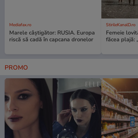
Mediafax.ro
StirileKanalD.ro
Marele câștigător: RUSIA. Europa
Femeie lovit
riscă să cadă în capcana dronelor
făcea plajă: „
PROMO