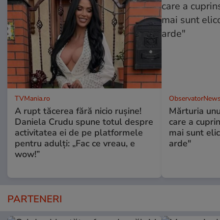
TVMania.ro
ObservatorNews
A rupt tăcerea fără nicio rușine!
Mărturia unu
Daniela Crudu spune totul despre
care a cupri
activitatea ei de pe platformele
mai sunt eli
pentru adulți: „Fac ce vreau, e
arde"
wow!”
PARTENERI