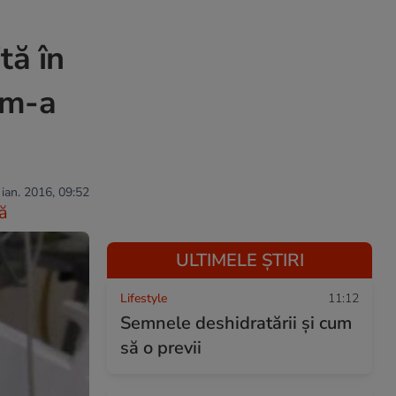
tă în
 m-a
 ian. 2016, 09:52
ă
ULTIMELE ȘTIRI
Lifestyle
11:12
Semnele deshidratării și cum
să o previi