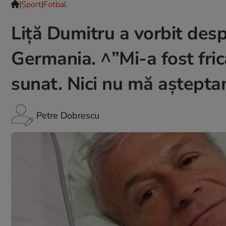
|
Sport
|
Fotbal
Liță Dumitru a vorbit desp
Germania. ^”Mi-a fost fri
sunat. Nici nu mă aștept
Petre Dobrescu