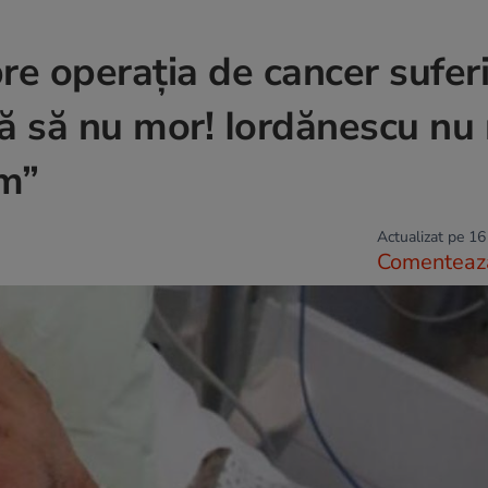
re operația de cancer suferi
că să nu mor! Iordănescu nu
am”
Actualizat pe 16
Comenteaz