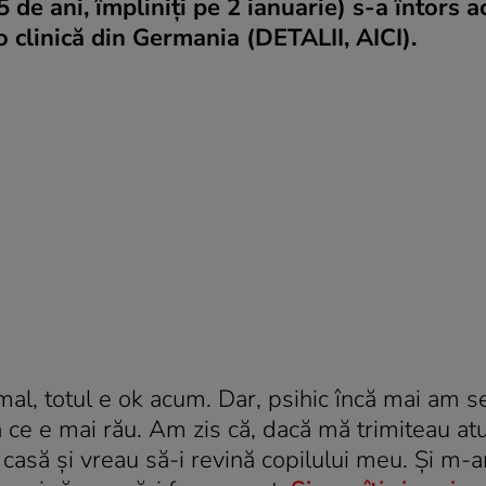
 de ani, împliniți pe 2 ianuarie) s-a întors 
o clinică din Germania (DETALII, AICI).
al, totul e ok acum. Dar, psihic încă mai am s
ce e mai rău. Am zis că, dacă mă trimiteau atu
asă și vreau să-i revină copilului meu. Și m-