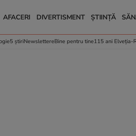
AFACERI
DIVERTISMENT
ȘTIINȚĂ
SĂN
Bani și Afaceri
Monden
Știri Știință
Știri 
Auto
Horoscop
Schimbări climati
Relații
Locuri de muncă
Muzică și Filme
Rețete
ogie
5 știri
Newslettere
Bine pentru tine
115 ani Elveția
Imobiliare.ro
Vacanțe și Cultură
Fructe
eJobs.ro
Îngriji