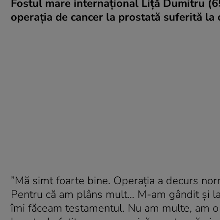
Fostul mare internațional Liță Dumitru (65
operația de cancer la prostată suferită la 
”Mă simt foarte bine. Operația a decurs norm
Pentru că am plâns mult… M-am gândit și la 
îmi făceam testamentul. Nu am multe, am o c