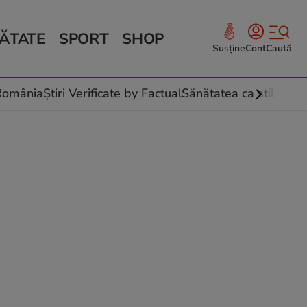
ĂTATE
SPORT
SHOP
Susține
Cont
Caută
Sănătate și Fitness
ce
 culinare
-România
Știri Verificate by Factual
Sănătatea ca stil de vi
 și legume
rea plantelor