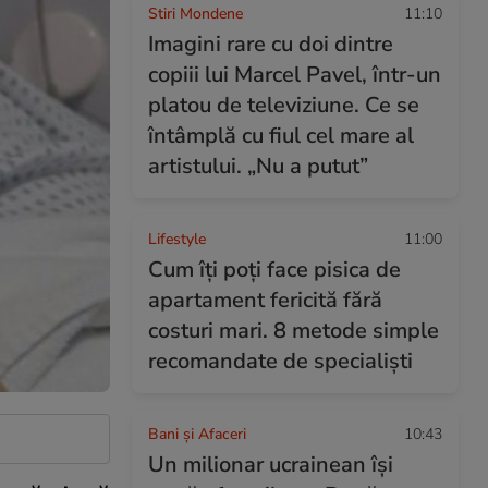
Stiri Mondene
11:10
Imagini rare cu doi dintre
copiii lui Marcel Pavel, într-un
platou de televiziune. Ce se
întâmplă cu fiul cel mare al
artistului. „Nu a putut”
Lifestyle
11:00
Cum îți poți face pisica de
apartament fericită fără
costuri mari. 8 metode simple
recomandate de specialiști
Bani și Afaceri
10:43
Un milionar ucrainean își