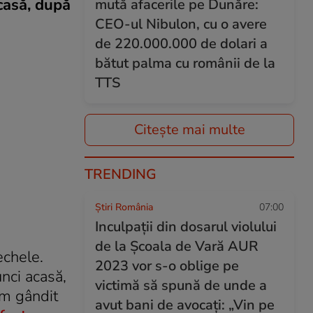
acasă, după
mută afacerile pe Dunăre:
CEO-ul Nibulon, cu o avere
de 220.000.000 de dolari a
bătut palma cu românii de la
TTS
Citește mai multe
TRENDING
Știri România
07:00
Inculpații din dosarul violului
de la Școala de Vară AUR
echele.
2023 vor s-o oblige pe
nci acasă,
victimă să spună de unde a
am gândit
avut bani de avocați: „Vin pe