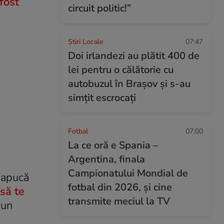
 fost
circuit politic!”
Știri Locale
07:47
Doi irlandezi au plătit 400 de
lei pentru o călătorie cu
autobuzul în Brașov și s-au
simțit escrocați
Fotbal
07:00
La ce oră e Spania –
Argentina, finala
Campionatului Mondial de
e apucă
fotbal din 2026, și cine
 să te
transmite meciul la TV
-un