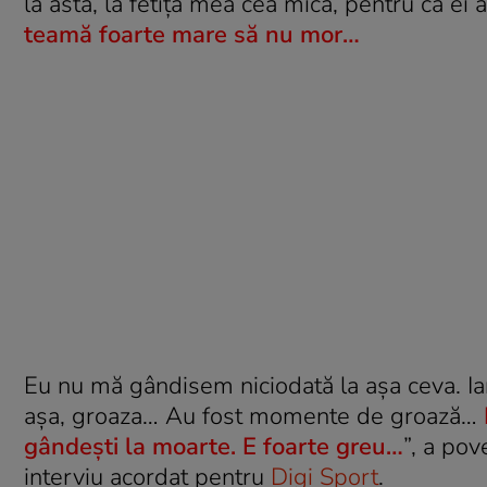
la asta, la fetița mea cea mică, pentru că ei 
teamă foarte mare să nu mor…
Eu nu mă gândisem niciodată la așa ceva. Iar 
așa, groaza… Au fost momente de groază…
gândești la moarte. E foarte greu…
”, a pov
interviu acordat pentru
Digi Sport
.