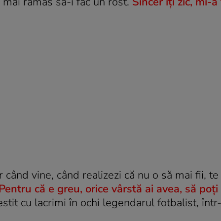
a mai rămas să-i fac un rost.
Sincer îți zic, mi-a
când vine, când realizezi că nu o să mai fii, t
Pentru că e greu, orice vârstă ai avea, să poți
estit cu lacrimi în ochi legendarul fotbalist, într