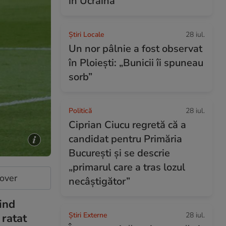
în Ucraina
Știri Locale
28 iul.
Un nor pâlnie a fost observat
în Ploiești: „Bunicii îi spuneau
sorb”
Politică
28 iul.
Ciprian Ciucu regretă că a
candidat pentru Primăria
București și se descrie
„primarul care a tras lozul
cover
necâștigător”
iind
Știri Externe
28 iul.
 ratat