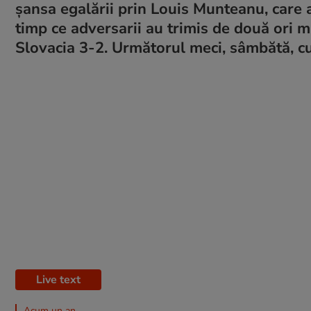
șansa egalării prin Louis Munteanu, care a 
timp ce adversarii au trimis de două ori m
Slovacia 3-2. Următorul meci, sâmbătă, cu 
Live text
Acum un an