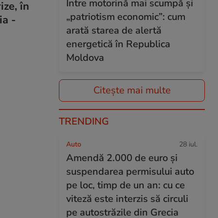
Între motorină mai scumpă și
ize, în
„patriotism economic”: cum
ia -
arată starea de alertă
energetică în Republica
Moldova
Citește mai multe
TRENDING
Auto
28 iul.
Amendă 2.000 de euro și
suspendarea permisului auto
pe loc, timp de un an: cu ce
viteză este interzis să circuli
pe autostrăzile din Grecia