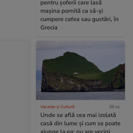
pentru șoferii care lasă
mașina pornită ca să-și
cumpere cafea sau gustări, în
Grecia
Vacanțe și Cultură
28 iul.
Unde se află cea mai izolată
casă din lume și cum se poate
ajunge la ea: nu are vecini,