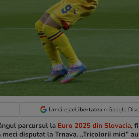
Urmărește
Libertatea
in Google Dis
ângul parcursul la
Euro 2025 din Slovacia
, f
n meci disputat la Trnava. „Tricolorii mici” au