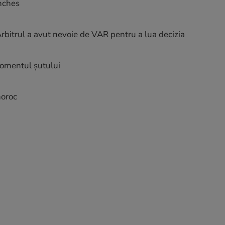
nches
Arbitrul a avut nevoie de VAR pentru a lua decizia
 momentul șutului
noroc