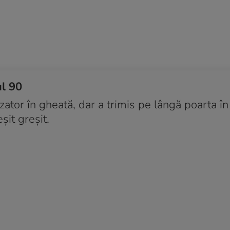
ul 90
zator în gheată, dar a trimis pe lângă poarta în
șit greșit.