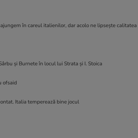
jungem în careul italienilor, dar acolo ne lipsește calitatea
ârbu și Burnete în locul lui Strata și I. Stoica
u ofsaid
ntat. Italia temperează bine jocul