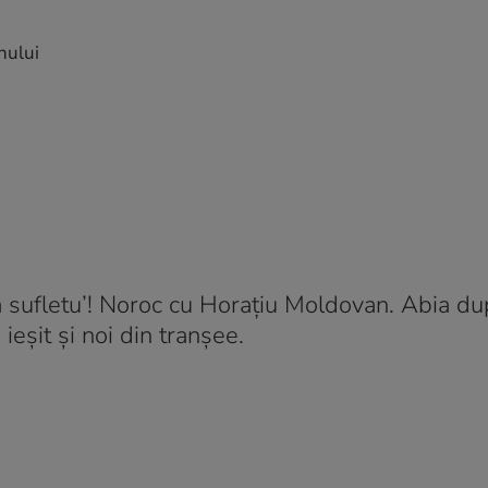
nului
ția sufletu’! Noroc cu Horațiu Moldovan. Abia d
 ieșit și noi din tranșee.