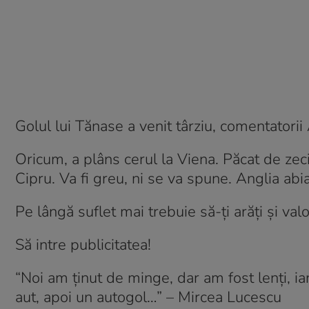
Golul lui Tănase a venit târziu, comentatori
Oricum, a plâns cerul la Viena. Păcat de ze
Cipru. Va fi greu, ni se va spune. Anglia ab
Pe lângă suflet mai trebuie să-ți arăți și val
Să intre publicitatea!
“Noi am ținut de minge, dar am fost lenți, ia
aut, apoi un autogol…” – Mircea Lucescu