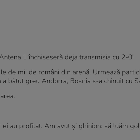
i Antena 1 închiseseră deja transmisia cu 2-0!
cile de mii de români din arenă. Urmează parti
ia a bătut greu Andorra, Bosnia s-a chinuit cu 
oarea.
r ei au profitat. Am avut și ghinion: să luăm gol