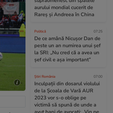
supraomenesc din spatele
aurului mondial cucerit de
Rareș și Andreea în China
Politică
07:25
De ce amână Nicușor Dan de
peste un an numirea unui șef
la SRI: „Nu cred că a avea un
şef civil e așa important”
Știri România
07:00
Inculpații din dosarul violului
de la Școala de Vară AUR
2023 vor s-o oblige pe
victimă să spună de unde a
avut bani de avocați: „Vin pe