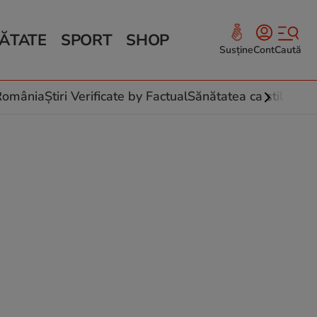
ĂTATE
SPORT
SHOP
Susține
Cont
Caută
Sănătate și Fitness
ce
 culinare
-România
Știri Verificate by Factual
Sănătatea ca stil de vi
 și legume
rea plantelor