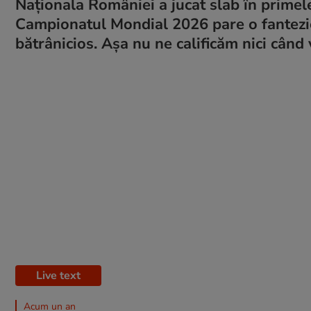
Naționala României a jucat slab în primel
Campionatul Mondial 2026 pare o fantezie
bătrânicios. Așa nu ne calificăm nici când v
Live text
Acum un an